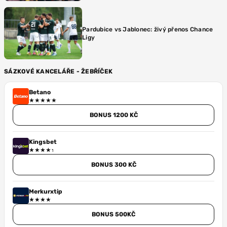
Pardubice vs Jablonec: živý přenos Chance
Ligy
SÁZKOVÉ KANCELÁŘE - ŽEBŘÍČEK
Betano
BONUS 1200 KČ
Kingsbet
BONUS 300 KČ
Merkurxtip
BONUS 500KČ