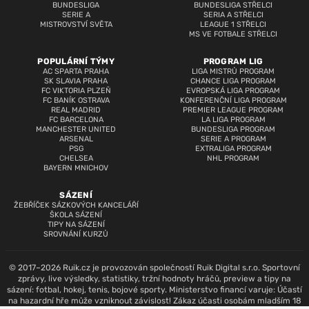
BUNDESLIGA
BUNDESLIGA STŘELCI
SERIE A
SERIA A STŘELCI
MISTROVSTVÍ SVĚTA
LEAGUE 1 STŘELCI
MS VE FOTBALE STŘELCI
POPULÁRNÍ TÝMY
PROGRAM LIG
AC SPARTA PRAHA
LIGA MISTRŮ PROGRAM
SK SLAVIA PRAHA
CHANCE LIGA PROGRAM
FC VIKTORIA PLZEŇ
EVROPSKÁ LIGA PROGRAM
FC BANÍK OSTRAVA
KONFERENČNÍ LIGA PROGRAM
REAL MADRID
PREMIER LEAGUE PROGRAM
FC BARCELONA
LA LIGA PROGRAM
MANCHESTER UNITED
BUNDESLIGA PROGRAM
ARSENAL
SERIE A PROGRAM
PSG
EXTRALIGA PROGRAM
CHELSEA
NHL PROGRAM
BAYERN MNICHOV
SÁZENÍ
ŽEBŘÍČEK SÁZKOVÝCH KANCELÁŘÍ
ŠKOLA SÁZENÍ
TIPY NA SÁZENÍ
SROVNÁNÍ KURZŮ
© 2017–2026 Ruik.cz je provozován společností Ruik Digital s.r.o. Sportovní
zprávy, live výsledky, statistiky, tržní hodnoty hráčů, preview a tipy na
sázení: fotbal, hokej, tenis, bojové sporty. Ministerstvo financí varuje: Účastí
na hazardní hře může vzniknout závislost! Zákaz účasti osobám mladším 18