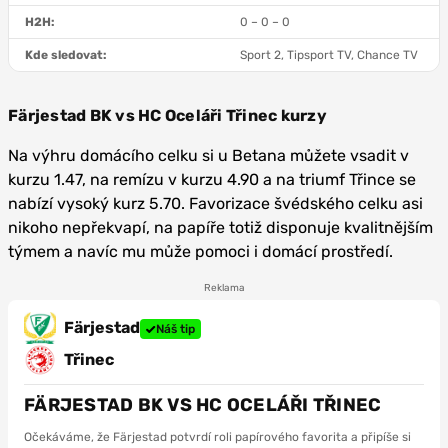
H2H:
0 – 0 – 0
Kde sledovat:
Sport 2, Tipsport TV, Chance TV
Färjestad BK vs HC Oceláři Třinec kurzy
Na výhru domácího celku si u Betana můžete vsadit v
kurzu 1.47, na remízu v kurzu 4.90 a na triumf Třince se
nabízí vysoký kurz 5.70. Favorizace švédského celku asi
nikoho nepřekvapí, na papíře totiž disponuje kvalitnějším
týmem a navíc mu může pomoci i domácí prostředí.
Reklama
Färjestad
Náš tip
Třinec
FÄRJESTAD BK VS HC OCELÁŘI TŘINEC
Očekáváme, že Färjestad potvrdí roli papírového favorita a připíše si