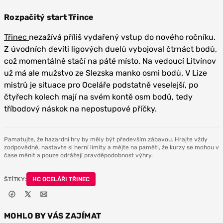
Rozpačitý start Třince
Třinec
nezažívá příliš vydařený vstup do nového ročníku.
Z úvodních devíti ligových duelů vybojoval čtrnáct bodů,
což momentálně stačí na páté místo. Na vedoucí Litvínov
už má ale mužstvo ze Slezska manko osmi bodů. V Lize
mistrů je situace pro Oceláře podstatně veselejší, po
čtyřech kolech mají na svém kontě osm bodů, tedy
tříbodový náskok na nepostupové příčky.
Pamatujte, že hazardní hry by měly být především zábavou. Hrajte vždy
zodpovědně, nastavte si herní limity a mějte na paměti, že kurzy se mohou v
čase měnit a pouze odrážejí pravděpodobnost výhry.
ŠTÍTKY:
HC OCELÁŘI TŘINEC
MOHLO BY VÁS ZAJÍMAT