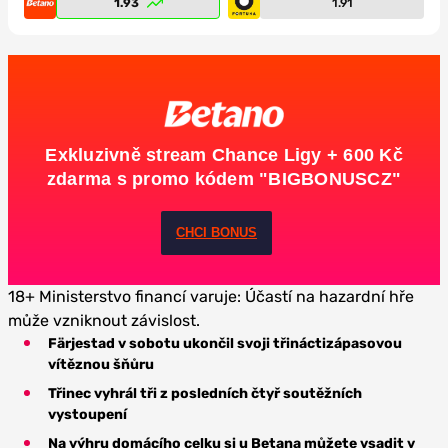
1.93
1.91
Exkluzivně stream Chance Ligy + 600 Kč
zdarma s promo kódem "BIGBONUSCZ"
CHCI BONUS
18+ Ministerstvo financí varuje: Účastí na hazardní hře
může vzniknout závislost.
Färjestad v sobotu ukončil svoji třináctizápasovou
vítěznou šňůru
Třinec vyhrál tři z posledních čtyř soutěžních
vystoupení
Na výhru domácího celku si u Betana můžete vsadit v