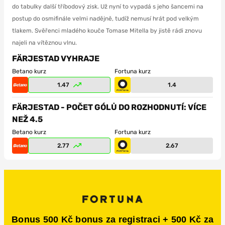
do tabulky další tříbodový zisk. Už nyní to vypadá s jeho šancemi na
postup do osmifinále velmi nadějně, tudíž nemusí hrát pod velkým
tlakem. Svěřenci mladého kouče Tomase Mitella by jistě rádi znovu
najeli na vítěznou vlnu.
FÄRJESTAD VYHRAJE
Betano kurz
Fortuna kurz
1.47
1.4
FÄRJESTAD - POČET GÓLŮ DO ROZHODNUTÍ: VÍCE
NEŽ 4.5
Betano kurz
Fortuna kurz
2.77
2.67
Bonus 500 Kč bonus za registraci + 500 Kč za