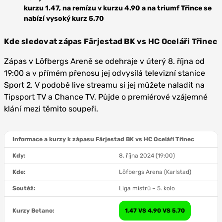
kurzu 1.47, na remízu v kurzu 4.90 a na triumf Třince se
nabízí vysoký kurz 5.70
Kde sledovat zápas
Färjestad
BK vs HC Oceláři Třinec
Zápas v Löfbergs Areně se odehraje v úterý 8. října od
19:00 a v přímém přenosu jej odvysílá televizní stanice
Sport 2. V podobě live streamu si jej můžete naladit na
Tipsport TV a Chance TV. Půjde o premiérové vzájemné
klání mezi těmito soupeři.
Informace a kurzy k zápasu Färjestad BK vs HC Oceláři Třinec
Kdy:
8. října 2024 (19:00)
Kde:
Löfbergs Arena (Karlstad)
Soutěž:
Liga mistrů – 5. kolo
Kurzy Betano:
1.47 VS 4.90 VS 5.70