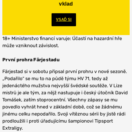
vklad
VSAĎ SI
18+ Ministerstvo financí varuje: Účastí na hazardní hře
může vzniknout závislost.
První prohra Färjestadu
Färjestad si v sobotu připsal první prohru v nové sezoně.
„Podařilo“ se mu to na půdě týmu HV 71, tedy až
jedenáctého mužstva nejvyšší švédské soutěže. V Lize
mistrů je ale tým, za nějž nastupuje i český útočník David
Tomášek, zatím stoprocentní. Všechny zápasy se mu
povedlo vyhrát hned v základní době, což se žádnému
jinému celku nepodařilo. Svoji vítěznou sérii by jistě rádi
prodloužili i proti úřadujícímu šampionovi Tipsport
Extraligy.