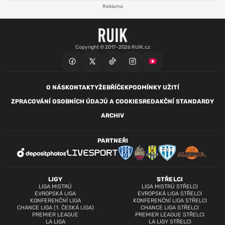
Reklama
Copyright © 2017–2026 RUIK.cz
O NÁS
KONTAKTY
ŽEBŘÍČEK
PODMÍNKY UŽITÍ
ZPRACOVÁNÍ OSOBNÍCH ÚDAJŮ A COOKIES
REDAKČNÍ STANDARDY
ARCHIV
PARTNEŘI
LIGY
STŘELCI
LIGA MISTRŮ
LIGA MISTRŮ STŘELCI
EVROPSKÁ LIGA
EVROPSKÁ LIGA STŘELCI
KONFERENČNÍ LIGA
KONFERENČNÍ LIGA STŘELCI
CHANCE LIGA (1. ČESKÁ LIGA)
CHANCE LIGA STŘELCI
PREMIER LEAGUE
PREMIER LEAGUE STŘELCI
LA LIGA
LA LIGY STŘELCI