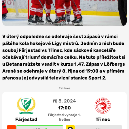
Foto: Lukáš Filipec,
HC Oceláři Třinec
V úterý odpoledne se odehraje šest zápasů v rámci
pátého kola hokejové Ligy mistrů. Jedním z nich bude
souboj Färjestad vs Třinec, kde sázkové kanceláře
očekávají triumf domácího celku. Na tuto příležitost si
u Betana můžete vsadit v kurzu 1.47. Zápas v Löfbergs
Areně se odehraje v úterý 8. října od 19:00 a v přímém
přenosu jej odvysílá televizní stanice Sport 2.
Reklama
říj 8, 2024
17:00
Färjestad vyhraje 1.
Färjestad
Třinec
třetinu