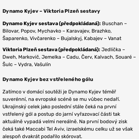
Dynamo Kyjev – Viktoria Plzeň sestavy
Dynamo Kyjev sestava (předpokládaná):
Buschan –
Bilovar, Popov, Mychavko – Karavajev, Brazhko,
Šaparenko, Vivčarenko – Bujalskyj, Kabajev – Vanat
Viktoria Plzeň sestava (předpokládaná):
Jedlička –
Dweh, Markovič, Jemelka – Cadu, Červ, Kalvach, Souaré –
Šulc – Vydra, Vašulín
Dynamo Kyjev bez vstřeleného gólu
Zatímco v domácí soutěži je Dynamo Kyjev téměř
suverénní, na evropské scéně se mu vůbec nedaří.
Ukrajinský celek jako poslední stále čeká na první
vstřelený gól a postup do jarní vyřazovací části tak
aktuálně vypadá velmi nereálně. Na první bodový zisk
čeká také Maccabi Tel Aviv, izraelskému celku už se však
alespoň dvakrát podařilo skórovat.