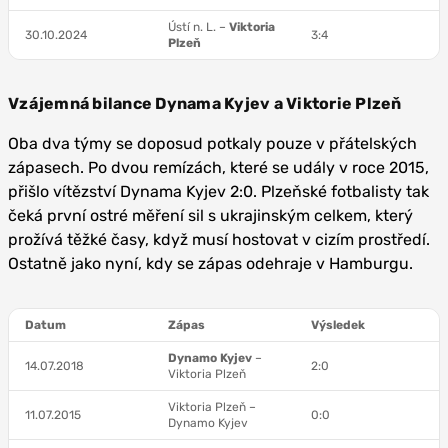
Ústí n. L. –
Viktoria
30.10.2024
3:4
Plzeň
Vzájemná bilance Dynama Kyjev a Viktorie Plzeň
Oba dva týmy se doposud potkaly pouze v přátelských
zápasech. Po dvou remízách, které se udály v roce 2015,
přišlo vítězství Dynama Kyjev 2:0. Plzeňské fotbalisty tak
čeká první ostré měření sil s ukrajinským celkem, který
prožívá těžké časy, když musí hostovat v cizím prostředí.
Ostatně jako nyní, kdy se zápas odehraje v Hamburgu.
Datum
Zápas
Výsledek
Dynamo Kyjev
–
14.07.2018
2:0
Viktoria Plzeň
Viktoria Plzeň –
11.07.2015
0:0
Dynamo Kyjev