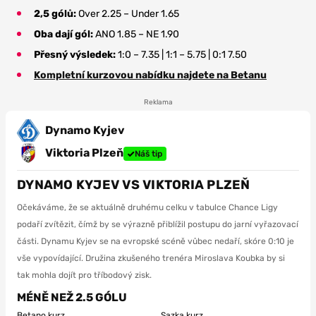
2,5 gólů:
Over 2.25 – Under 1.65
Oba dají gól:
ANO 1.85 – NE 1.90
Přesný výsledek:
1:0 – 7.35 | 1:1 – 5.75 | 0:1 7.50
Kompletní kurzovou nabídku najdete na Betanu
Reklama
Dynamo Kyjev
Viktoria Plzeň
Náš tip
DYNAMO KYJEV VS VIKTORIA PLZEŇ
Očekáváme, že se aktuálně druhému celku v tabulce Chance Ligy
podaří zvítězit, čímž by se výrazně přiblížil postupu do jarní vyřazovací
části. Dynamu Kyjev se na evropské scéně vůbec nedaří, skóre 0:10 je
vše vypovídající. Družina zkušeného trenéra Miroslava Koubka by si
tak mohla dojít pro tříbodový zisk.
MÉNĚ NEŽ 2.5 GÓLU
Betano kurz
Sazka kurz