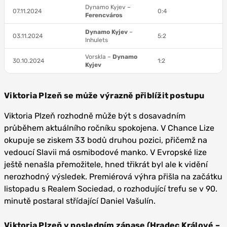
Dynamo
Kyjev –
07.11.2024
0:4
Ferencváros
Dynamo Kyjev
–
03.11.2024
5:2
Inhulets
Vorskla –
Dynamo
30.10.2024
1:2
Kyjev
Viktoria Plzeň se může výrazně přiblížit postupu
Viktoria Plzeň rozhodně může být s dosavadním
průběhem aktuálního ročníku spokojena. V Chance Lize
okupuje se ziskem 33 bodů druhou pozici, přičemž na
vedoucí Slavii má osmibodové manko. V Evropské lize
ještě nenašla přemožitele, hned třikrát byl ale k vidění
nerozhodný výsledek. Premiérová výhra přišla na začátku
listopadu s Realem Sociedad, o rozhodující trefu se v 90.
minutě postaral střídající Daniel Vašulín.
Viktoria Plzeň v posledním zápase (Hradec Králové –