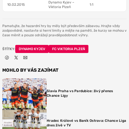
Dynamo Kyjev –
10.02.2015
1:1
Viktoria Plzeň
Pamatujte, že hazardní hry by měly být především zábavou. Hrajte vždy
zodpovědně, nastavte si herní limity a mějte na paměti, že kurzy se mohou v
čase měnit a pouze odrážejí pravděpodobnost výhry.
ŠTÍTKY:
DYNAMO KYJEV
FC VIKTORIA PLZEŇ
MOHLO BY VÁS ZAJÍMAT
Slavia Praha vs Pardubice: živý přenos
Chance Ligy
Hradec Králové vs Baník Ostrava: Chance Liga
dnes živě v TV