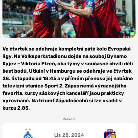
Foto: FC
Viktoria
Ve čtvrtek se odehraje kompletní páté kolo Evropské
Plzeň
ligy. Na Volksparkstadionu dojde na souboj Dynamo
Kyjev – Viktoria Plzeň, oba týmy v současné chvíli dělí
šest bodů. Utkání v Hamburgu se odehraje ve čtvrtek
28. listopadu od 18:45 a v přímém přenosu jej nabídne
televizní stanice Sport 2. Zápas nemá výraznějšího
favorita, kurzy sázkových kanceláří jsou prakticky
vyrovnané. Na triumf Západočechů si lze vsadit v
kurzu 2.85.
Reklama
Lis 28, 2024