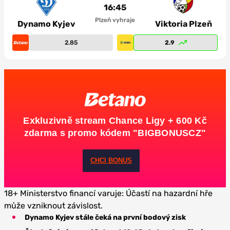
16:45
Plzeň vyhraje
Dynamo Kyjev
Viktoria Plzeň
2.85
2.9
Exkluzivně stream Chance Ligy + 600 Kč
zdarma s promo kódem "BIGBONUSCZ"
CHCI BONUS
18+ Ministerstvo financí varuje: Účastí na hazardní hře
může vzniknout závislost.
Dynamo Kyjev stále čeká na první bodový zisk