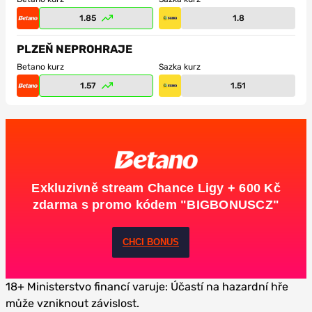
1.85
1.8
PLZEŇ NEPROHRAJE
Betano kurz
Sazka kurz
1.57
1.51
Exkluzivně stream Chance Ligy + 600 Kč
zdarma s promo kódem "BIGBONUSCZ"
CHCI BONUS
18+ Ministerstvo financí varuje: Účastí na hazardní hře
může vzniknout závislost.