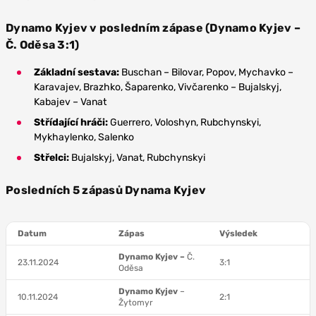
Dynamo Kyjev v posledním zápase (Dynamo Kyjev –
Č. Oděsa 3:1)
Základní sestava:
Buschan – Bilovar, Popov, Mychavko –
Karavajev, Brazhko, Šaparenko, Vivčarenko – Bujalskyj,
Kabajev – Vanat
Střídající hráči:
Guerrero, Voloshyn, Rubchynskyi,
Mykhaylenko, Salenko
Střelci:
Bujalskyj, Vanat, Rubchynskyi
Posledních 5 zápasů Dynama Kyjev
Datum
Zápas
Výsledek
Dynamo Kyjev –
Č.
23.11.2024
3:1
Oděsa
Dynamo Kyjev
–
10.11.2024
2:1
Žytomyr