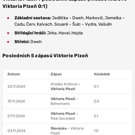
Viktoria Plzeň 0:1)
Základní sestava:
Jedlička – Dweh, Markovič, Jemelka –
Cadu, Červ, Kalvach, Souaré – Šulc – Vydra, Vašulín
Střídající hráči:
Jirka, Havel, Hejda
Střelci:
Dweh
Posledních 5 zápasů Viktorie Plzeň
Datum
Zápas
Výsledek
Hradec
Králové
–
23.11.2024
0:1
Viktoria Plzeň
Viktoria Plzeň
–
10.11.2024
2:0
Bohemians
Viktoria Plzeň
–
07.11.2024
2:1
Real Sociedad
Slovácko
– Viktoria
03.11.2024
1:0
Plzeň