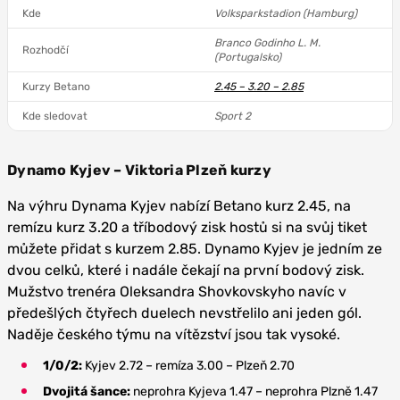
Kde
Volksparkstadion (Hamburg)
Branco Godinho L. M.
Rozhodčí
(Portugalsko)
Kurzy Betano
2.45 – 3.20 – 2.85
Kde sledovat
Sport 2
Dynamo Kyjev – Viktoria Plzeň kurzy
Na výhru Dynama Kyjev nabízí Betano kurz 2.45, na
remízu kurz 3.20 a tříbodový zisk hostů si na svůj tiket
můžete přidat s kurzem 2.85. Dynamo Kyjev je jedním ze
dvou celků, které i nadále čekají na první bodový zisk.
Mužstvo trenéra Oleksandra Shovkovskyho navíc v
předešlých čtyřech duelech nevstřelilo ani jeden gól.
Naděje českého týmu na vítězství jsou tak vysoké.
1/0/2:
Kyjev 2.72 – remíza 3.00 – Plzeň 2.70
Dvojitá šance:
neprohra Kyjeva 1.47 – neprohra Plzně 1.47