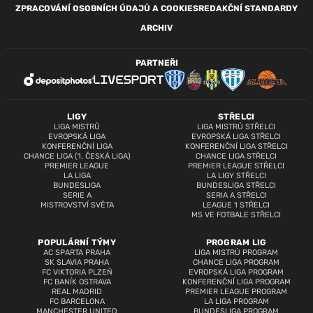
ZPRACOVÁNÍ OSOBNÍCH ÚDAJŮ A COOKIES
REDAKČNÍ STANDARDY
ARCHIV
PARTNEŘI
LIGY
STŘELCI
LIGA MISTRŮ
LIGA MISTRŮ STŘELCI
EVROPSKÁ LIGA
EVROPSKÁ LIGA STŘELCI
KONFERENČNÍ LIGA
KONFERENČNÍ LIGA STŘELCI
CHANCE LIGA (1. ČESKÁ LIGA)
CHANCE LIGA STŘELCI
PREMIER LEAGUE
PREMIER LEAGUE STŘELCI
LA LIGA
LA LIGY STŘELCI
BUNDESLIGA
BUNDESLIGA STŘELCI
SERIE A
SERIA A STŘELCI
MISTROVSTVÍ SVĚTA
LEAGUE 1 STŘELCI
MS VE FOTBALE STŘELCI
POPULÁRNÍ TÝMY
PROGRAM LIG
AC SPARTA PRAHA
LIGA MISTRŮ PROGRAM
SK SLAVIA PRAHA
CHANCE LIGA PROGRAM
FC VIKTORIA PLZEŇ
EVROPSKÁ LIGA PROGRAM
FC BANÍK OSTRAVA
KONFERENČNÍ LIGA PROGRAM
REAL MADRID
PREMIER LEAGUE PROGRAM
FC BARCELONA
LA LIGA PROGRAM
MANCHESTER UNITED
BUNDESLIGA PROGRAM