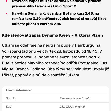
Čtvrteční zápas můžete od 18:45 sledovat v přímém
přenosu díky televizní stanici Sport 2
Na výhru Dynama Kyjev nabízí Betano kurz 2.45, na
remízu kurz 3.20 a tříbodový zisk hostů si na svůj tiket
můžete přidat s kurzem 2.85
Kde sledovat zápas Dynamo Kyjev – Viktoria Plzeň
Utkání se odehraje na neutrální půdě v Hamburgu na
Volksparkstadionu ve čtvrtek 28. listopadu od 18:45. V
přímém přenosu jej nabídne televizní stanice Sport 2.
Duel z pozice hlavního rozhodčího odřídí Portugalec Luís
Miguel Branco Godinho. Oba týmy se v minulosti utkaly již
třikrát, poprvé ale půjde o soutěžní utkání.
Hlavní informace:
Soutěž
Evropská liga – 5. kolo
Kdy
28.11.2024 v 18:45