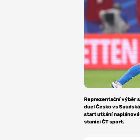
Foto: West
Ham United
Reprezentační výběr s
duel Česko vs Saúdská 
start utkání naplánová
stanici ČT sport.