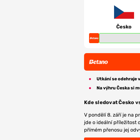
Česko
Utkání se odehraje v
Na výhru Česka si m
Kde sledovat Česko v
V pondělí 8. září je na
jde o ideální příležitos
přímém přenosu jej odvys