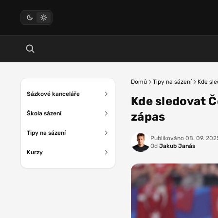
Domů
Tipy na sázení
Kde sle
Sázkové kanceláře
Kde sledovat Č
Škola sázení
zápas
Tipy na sázení
Publikováno
08. 09. 2025
Od
Jakub Janás
Kurzy