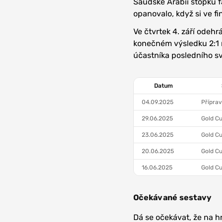
Saúdské Arábii stopku f
opanovalo, když si ve f
Ve čtvrtek 4. září odeh
konečném výsledku 2:1 r
účastníka posledního sv
Datum
04.09.2025
Přípra
29.06.2025
Gold C
23.06.2025
Gold C
20.06.2025
Gold C
16.06.2025
Gold C
Očekávané sestavy
Dá se očekávat, že na h