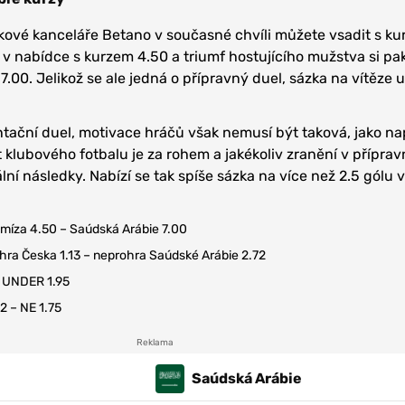
kové kanceláře Betano v současné chvíli můžete vsadit s ku
v nabídce s kurzem 4.50 a triumf hostujícího mužstva si p
 7.00. Jelikož se ale jedná o přípravný duel, sázka na vítěze 
entační duel, motivace hráčů však nemusí být taková, jako na
t klubového fotbalu je za rohem a jakékoliv zranění v přípra
lní následky. Nabízí se tak spíše sázka na více než 2.5 gólu 
emíza 4.50 – Saúdská Arábie 7.00
ra Česka 1.13 – neprohra Saúdské Arábie 2.72
 UNDER 1.95
 – NE 1.75
Reklama
Saúdská Arábie