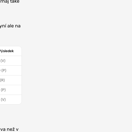
rnaj také
yní ale na
Výsledek
 (V)
 (P)
 (R)
 (P)
 (V)
ava než v