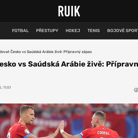
FOTBAL
PŘESTUPY
HOKEJ
TENIS
BOJOVÉ SPOR
dovat Česko vs Saúdská Arábie živě: Přípravný zápas
esko vs Saúdská Arábie živě: Příprav
, 11:51