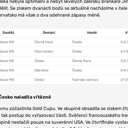
eka nebyla optimální a nebýt skvělých zákroků brankáře Ji
ělit. Se ziskem dvanácti bodů se aktuálně nacházíme v čele
Chorvatsko má však o dva odehrané zápasy méně.
Soutěž
Domácí
Hosté
V
fikace MS
Černá Hora
Česko
0:2 
fikace MS
Chorvatsko
Česko
5:1 (
fikace MS
Česko
Černá Hora
2:0 
fikace MS
Gibraltar
Česko
0:4 
fikace MS
Česko
Faerské ostrovy
2:1 (
Česko naladila vítězně
vnu zúčastnila Gold Cupu. Ve skupině obsadila se ziskem čt
si tak postup do vyřazovací části. Svěřenci francouzského tr
ině nestačili pouze na suverénní USA. Ve čtvrtfinále vystav