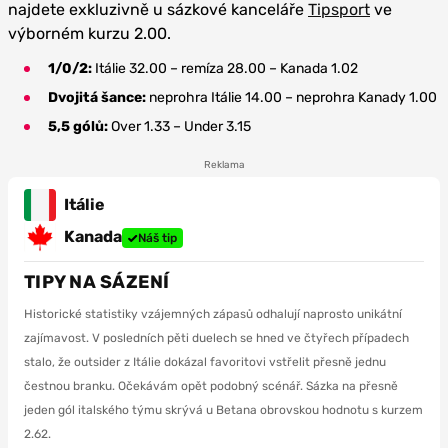
najdete exkluzivně u sázkové kanceláře
Tipsport
ve
výborném kurzu 2.00.
1/0/2:
Itálie 32.00 – remíza 28.00 – Kanada 1.02
Dvojitá šance:
neprohra Itálie 14.00 – neprohra Kanady 1.00
5,5 gólů:
Over 1.33 – Under 3.15
Reklama
Itálie
Kanada
Náš tip
TIPY NA SÁZENÍ
Historické statistiky vzájemných zápasů odhalují naprosto unikátní
zajímavost. V posledních pěti duelech se hned ve čtyřech případech
stalo, že outsider z Itálie dokázal favoritovi vstřelit přesně jednu
čestnou branku. Očekávám opět podobný scénář. Sázka na přesně
jeden gól italského týmu skrývá u Betana obrovskou hodnotu s kurzem
2.62.