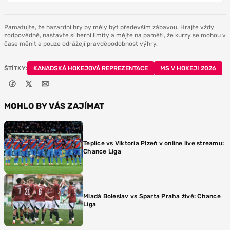
Pamatujte, že hazardní hry by měly být především zábavou. Hrajte vždy
zodpovědně, nastavte si herní limity a mějte na paměti, že kurzy se mohou v
čase měnit a pouze odrážejí pravděpodobnost výhry.
ŠTÍTKY:
KANADSKÁ HOKEJOVÁ REPREZENTACE
MS V HOKEJI 2026
MOHLO BY VÁS ZAJÍMAT
Teplice vs Viktoria Plzeň v online live streamu:
Chance Liga
Mladá Boleslav vs Sparta Praha živě: Chance
Liga