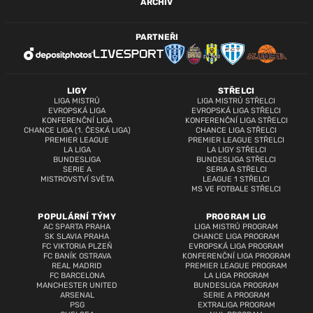
ARCHIV
PARTNEŘI
LIGY
STŘELCI
LIGA MISTRŮ
LIGA MISTRŮ STŘELCI
EVROPSKÁ LIGA
EVROPSKÁ LIGA STŘELCI
KONFERENČNÍ LIGA
KONFERENČNÍ LIGA STŘELCI
CHANCE LIGA (1. ČESKÁ LIGA)
CHANCE LIGA STŘELCI
PREMIER LEAGUE
PREMIER LEAGUE STŘELCI
LA LIGA
LA LIGY STŘELCI
BUNDESLIGA
BUNDESLIGA STŘELCI
SERIE A
SERIA A STŘELCI
MISTROVSTVÍ SVĚTA
LEAGUE 1 STŘELCI
MS VE FOTBALE STŘELCI
POPULÁRNÍ TÝMY
PROGRAM LIG
AC SPARTA PRAHA
LIGA MISTRŮ PROGRAM
SK SLAVIA PRAHA
CHANCE LIGA PROGRAM
FC VIKTORIA PLZEŇ
EVROPSKÁ LIGA PROGRAM
FC BANÍK OSTRAVA
KONFERENČNÍ LIGA PROGRAM
REAL MADRID
PREMIER LEAGUE PROGRAM
FC BARCELONA
LA LIGA PROGRAM
MANCHESTER UNITED
BUNDESLIGA PROGRAM
ARSENAL
SERIE A PROGRAM
PSG
EXTRALIGA PROGRAM