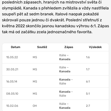
posledních zápasech, hraných na mistrovství světa či
olympiádě, Kanada s přehledem zvítězila a vždy nastřílela
soupeři pět až sedm branek. Italové naopak pokaždé
skórovali pouze jednou či dvakrát. Poslední střetnutí z
května 2022 skončilo jasnou kanadskou výhrou 6:1. Zápas
tak má od začátku zcela jednoznačného favorita.
Datum
Soutěž
Zápas
Výsledek
Itálie –
15.05.22
MS
1:6
Kanada
Itálie –
30.05.21
MS
1:7
Kanada
Kanada
–
16.05.14
MS
6:1
Itálie
Kanada
–
08.05.10
MS
5:1
Itálie
Itálie –
15.02.06
OH
2:7
Kanada