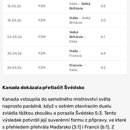
Itálie –
Velká
12.05.26
PZM
3:5
Británie
Itálie
– Velká
10.05.26
PZM
2:0
Británie
Velká
02.05.26
PZM
Británie
–
4:1
Itálie
Itálie
–
30.04.26
PZM
6:4
Francie
Francie
–
26.04.26
PZM
4:2
Itálie
Kanada dokázala přetlačit Švédsko
Kanada vstoupila do samotného mistrovství světa
naprosto parádně, když v ostrém otevíracím duelu
zvládla těžkou zkoušku a porazila Švédsko 5:3. Tento
výsledek potvrdil její suverénní formu z přípravy, ve které
s přehledem přehrála Maďarsko (3:1) i Francii (6:1). Z