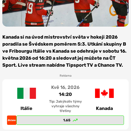
Foto: International University Sports
Federation, Flickr, CC BY-NC-ND 2.0 Deed
Kanada si na úvod mistrovství světa v hokeji 2026
poradila se Švédskem poměrem 5:3. Utkání skupiny B
ve Fribourgu Itálie vs Kanada
se odehraje v sobotu 16.
května 2026 od 16:20 a sledovat jej můžete na ČT
Sport. Live stream nabídne Tipsport TV
a Chance TV.
Reklama
Kvě 16, 2026
14:20
Tip: Jakýkoliv týmy
vyhraje všechny
Itálie
Kanada
třetiny
1.65