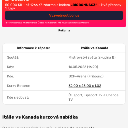
50 000 Kč + až 1266 Kč zdarma s kódem
„BIGBONUSCZ“
+ živé přenosy
1. Ligy
Vyzvednout bonus
18+ Ministerstvo financí varuje: Účastí na hazardní hře může vzniknout závislost!
Reklama
Informace k zápasu:
Itálie vs Kanada
Soutěž:
Mistrovství světa (skupina B)
Kdy:
16.05.2026 (16:20)
Kde:
BCF-Arena (Fribourg)
Kurzy Betano:
32.00 x 28.00 x 1.02
ČT sport, Tipsport TV a Chance
Kde sledovat:
TV
Itálie vs Kanada
kurzová nabídka