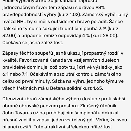
Podle vypsaných kurzů je Kanada naprosto
jednoznačným favoritem zápasu s drtivou 98%
pravděpodobností výhry (kurz 1.02). Zámořský výběr plný
hvězd NHL by si měl s outsiderem hravě poradit. Šance
italského týmu na šokující triumf činí pouhá 3 % (kurz
32.00) a případné remíze odpovídají 4 % (kurz 28.00).
Očekává se jasná záležitost.
Zápasy těchto soupeřů jasně ukazují propastný rozdíl v
kvalitě. Favorizovaná Kanada ve vzájemných duelech
pravidelně dominuje, což potvrzují drtivé výsledky jako
6:1 nebo 7:1. Očekávám absolutní kontrolu zámořského
celku od první minuty. Sázka na výhru jednoho týmu ve
všech třetinách má u
Betana
solidní kurz 1.65.
Ofenzivní zbraň zámořského výběru dostane proti slabší
obraně obrovské penzum prostoru. Zkušený útočník
John Tavares už na probíhajícím šampionátu dokázal
přesně zacílit a zapsal jeden vstřelený gól. Věřím, že svou
bilanci rozšíří. Tuto atraktivní střeleckou příležitost