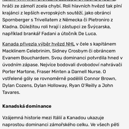
hráči ze zámoří zcela chybí. Roli hlavních hvězd tak plní
krajánci z lepších evropských soutěží, jako obránci
Spornberger s Trivellatem z Německa či Pietroniro z
Kladna. Důležitou roli hrají i zástupci ze Švýcarska,
například brankář Fadani a útočník De Luca.
Kanada přivezla výběr hvězd NHL
v čele s kapitánem
Macklinem Celebrinim, Sidney Crosbym či obráncem
Evanem Bouchardem. Svou dominanci potvrdila hned v
úvodním zápase. Nejvíce bodovali dvobodoví nahrávači
Porter Martone, Fraser Minten a Darnell Nurse. O
vstřelené góly se rovnoměrně podělili Connor Brown,
Dylan Cozens, Dylan Holloway, Ryan O’Reilly a John
Tavares.
Kanadská dominance
Vzájemná historie mezi Itálií a Kanadou ukazuje
naprostou dominanci zámořského celku. Ve všech pěti