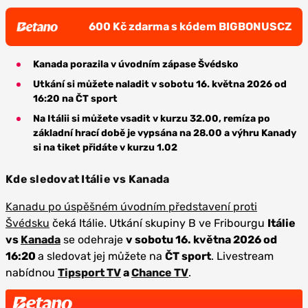
600 Kč zdarma s kódem BIGBONUSCZ
Kanada porazila v úvodním zápase Švédsko
Utkání si můžete naladit v sobotu 16. května 2026 od
16:20 na ČT sport
Na Itálii si můžete vsadit v kurzu 32.00, remíza po
základní hrací době je vypsána na 28.00 a výhru Kanady
si na tiket přidáte v kurzu
1.02
Kde sledovat
Itálie vs Kanada
Kanadu po úspěšném úvodním představení proti
Švédsku
čeká Itálie. Utkání skupiny B ve Fribourgu
Itálie
vs
Kanada
se odehraje
v sobotu 16. května 2026 od
16:20
a sledovat jej můžete na
ČT sport
. Livestream
nabídnou
Tipsport TV
a
Chance TV
.