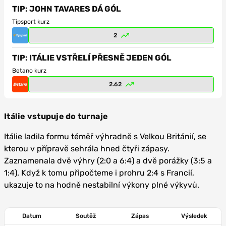
TIP: JOHN TAVARES DÁ GÓL
Tipsport kurz
2
TIP: ITÁLIE VSTŘELÍ PŘESNĚ JEDEN GÓL
Betano kurz
2.62
Itálie vstupuje do turnaje
Itálie ladila formu téměř výhradně s Velkou Británií, se
kterou v přípravě sehrála hned čtyři zápasy.
Zaznamenala dvě výhry (2:0 a 6:4) a dvě porážky (3:5 a
1:4). Když k tomu připočteme i prohru 2:4 s Francií,
ukazuje to na hodně nestabilní výkony plné výkyvů.
Datum
Soutěž
Zápas
Výsledek