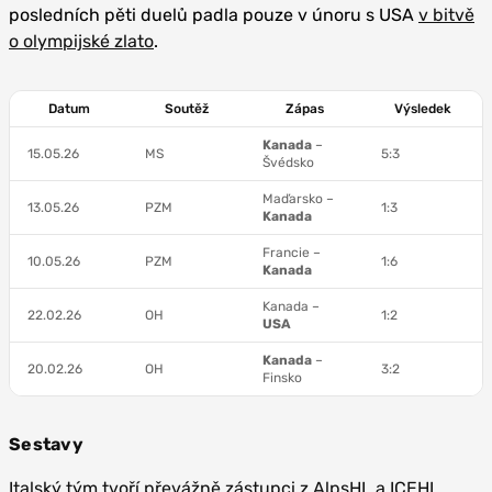
posledních pěti duelů padla pouze v únoru s USA
v bitvě
o olympijské zlato
.
Datum
Soutěž
Zápas
Výsledek
Kanada
–
15.05.26
MS
5:3
Švédsko
Maďarsko –
13.05.26
PZM
1:3
Kanada
Francie –
10.05.26
PZM
1:6
Kanada
Kanada –
22.02.26
OH
1:2
USA
Kanada
–
20.02.26
OH
3:2
Finsko
Sestavy
Italský tým tvoří převážně zástupci z AlpsHL a ICEHL
,