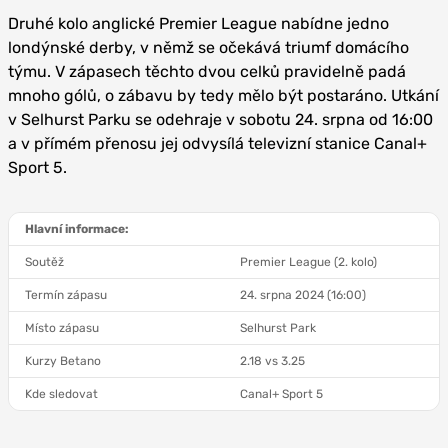
Druhé kolo anglické Premier League nabídne jedno
londýnské derby, v němž se očekává triumf domácího
týmu. V zápasech těchto dvou celků pravidelně padá
mnoho gólů, o zábavu by tedy mělo být postaráno. Utkání
v Selhurst Parku se odehraje v sobotu 24. srpna od 16:00
a v přímém přenosu jej odvysílá televizní stanice Canal+
Sport 5.
Hlavní informace:
Soutěž
Premier League (2. kolo)
Termín zápasu
24. srpna 2024 (16:00)
Místo zápasu
Selhurst Park
Kurzy Betano
2.18 vs 3.25
Kde sledovat
Canal+ Sport 5