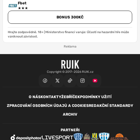
Fbet
BONUS 300KČ
Hrajte zodpovědně. 18+ | Ministerstvo financí varuje: Účastí na hazardní hře může
vzniknout závislost.
Reklama
Copyright © 2017–2026 RUIK.cz
O NÁS
KONTAKTY
ŽEBŘÍČEK
PODMÍNKY UŽITÍ
ZPRACOVÁNÍ OSOBNÍCH ÚDAJŮ A COOKIES
REDAKČNÍ STANDARDY
ARCHIV
PARTNEŘI