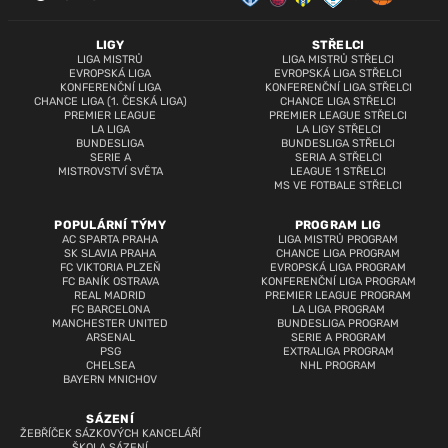
LIGY
STŘELCI
LIGA MISTRŮ
LIGA MISTRŮ STŘELCI
EVROPSKÁ LIGA
EVROPSKÁ LIGA STŘELCI
KONFERENČNÍ LIGA
KONFERENČNÍ LIGA STŘELCI
CHANCE LIGA (1. ČESKÁ LIGA)
CHANCE LIGA STŘELCI
PREMIER LEAGUE
PREMIER LEAGUE STŘELCI
LA LIGA
LA LIGY STŘELCI
BUNDESLIGA
BUNDESLIGA STŘELCI
SERIE A
SERIA A STŘELCI
MISTROVSTVÍ SVĚTA
LEAGUE 1 STŘELCI
MS VE FOTBALE STŘELCI
POPULÁRNÍ TÝMY
PROGRAM LIG
AC SPARTA PRAHA
LIGA MISTRŮ PROGRAM
SK SLAVIA PRAHA
CHANCE LIGA PROGRAM
FC VIKTORIA PLZEŇ
EVROPSKÁ LIGA PROGRAM
FC BANÍK OSTRAVA
KONFERENČNÍ LIGA PROGRAM
REAL MADRID
PREMIER LEAGUE PROGRAM
FC BARCELONA
LA LIGA PROGRAM
MANCHESTER UNITED
BUNDESLIGA PROGRAM
ARSENAL
SERIE A PROGRAM
PSG
EXTRALIGA PROGRAM
CHELSEA
NHL PROGRAM
BAYERN MNICHOV
SÁZENÍ
ŽEBŘÍČEK SÁZKOVÝCH KANCELÁŘÍ
ŠKOLA SÁZENÍ