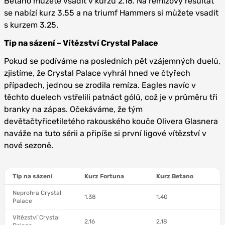
Betano můžete vsadit v kurzu 2.18. Na remízový resultát
se nabízí kurz 3.55 a na triumf Hammers si můžete vsadit
s kurzem 3.25.
Tip na sázení – Vítězství Crystal Palace
Pokud se podíváme na posledních pět vzájemných duelů,
zjistíme, že Crystal Palace vyhrál hned ve čtyřech
případech, jednou se zrodila remíza. Eagles navíc v
těchto duelech vstřelili patnáct gólů, což je v průměru tři
branky na zápas. Očekáváme, že tým
devětačtyřicetiletého rakouského kouče Olivera Glasnera
naváže na tuto sérii a připíše si první ligové vítězství v
nové sezoně.
Tip na sázení
Kurz Fortuna
Kurz Betano
Neprohra Crystal
1.38
1.40
Palace
Vítězství Crystal
2.16
2.18