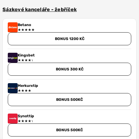
Sázkové kanceláře - žebříček
Betano
BONUS 1200 KČ
Kingsbet
BONUS 300 KČ
Merkurxtip
BONUS 500KČ
Synottip
BONUS 500KČ