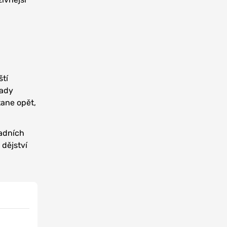
ští
mady
tane opět,
vadních
dějství