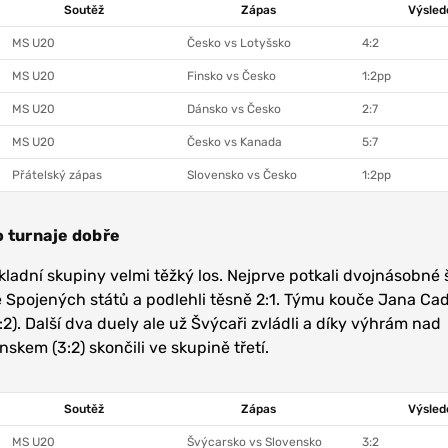
Soutěž
Zápas
Výsled
MS U20
Česko vs Lotyšsko
4:2
MS U20
Finsko vs Česko
1:2pp
MS U20
Dánsko vs Česko
2:7
MS U20
Česko vs Kanada
5:7
Přátelský zápas
Slovensko vs Česko
1:2pp
o turnaje dobře
kladní skupiny velmi těžký los. Nejprve potkali dvojnásobn
e Spojených států a podlehli těsně 2:1. Týmu kouče Jana Ca
:2). Další dva duely ale už Švýcaři zvládli a díky výhrám nad
skem (3:2) skončili ve skupině třetí.
Soutěž
Zápas
Výsled
MS U20
Švýcarsko vs Slovensko
3:2