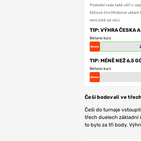
Poslední rada také věří v ús
Klíčové čtvrtfinálové utkání
není jistě od věci.
TIP: VÝHRA ČESKA A
Betano kurz
TIP: MÉNĚ NEŽ 6,5 
Betano kurz
Češi bodovali ve třec
Češi do turnaje vstoupi
třech duelech základní 
to bylo za tři body. Výh