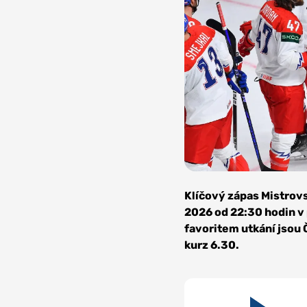
Foto:
Depositphotos
Klíčový zápas Mistrovs
2026 od 22:30 hodin v
favoritem utkání jsou 
kurz 6.30.