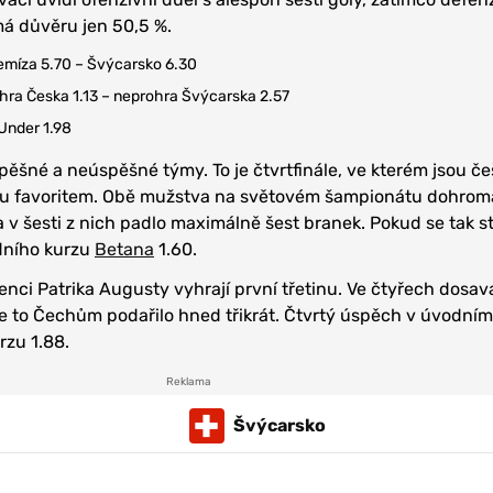
má důvěru jen 50,5 %.
emíza 5.70 – Švýcarsko 6.30
ra Česka 1.13 – neprohra Švýcarska 2.57
Under 1.98
pěšné a neúspěšné týmy. To je čtvrtfinále, ve kterém jsou če
sku favoritem. Obě mužstva na světovém šampionátu dohro
 v šesti z nich padlo maximálně šest branek. Pokud se tak s
idního kurzu
Betana
1.60.
řenci Patrika Augusty vyhrají první třetinu. Ve čtyřech dosa
 to Čechům podařilo hned třikrát. Čtvrtý úspěch v úvodním 
rzu 1.88.
Reklama
Švýcarsko