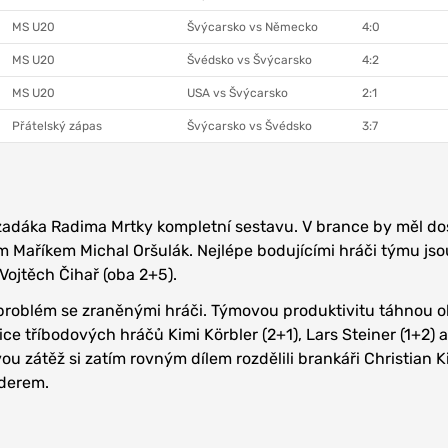
MS U20
Švýcarsko vs Německo
4:0
MS U20
Švédsko vs Švýcarsko
4:2
MS U20
USA vs Švýcarsko
2:1
Přátelský zápas
Švýcarsko vs Švédsko
3:7
 zadáka Radima Mrtky kompletní sestavu. V brance by měl do
 Maříkem Michal Oršulák. Nejlépe bodujícími hráči týmu jso
Vojtěch Čihař (oba 2+5).
roblém se zraněnými hráči. Týmovou produktivitu táhnou 
ice tříbodových hráčů Kimi Körbler (2+1), Lars Steiner (1+2) a
u zátěž si zatím rovným dílem rozdělili brankáři Christian K
derem.