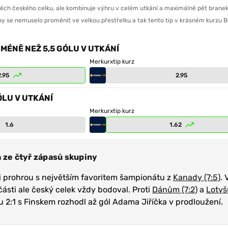
pěch českého celku, ale kombinuje výhru v celém utkání a maximálně pět branek
 by se nemuselo proměnit ve velkou přestřelku a tak tento tip v krásném kurzu 
 MÉNĚ NEŽ 5,5 GÓLU V UTKÁNÍ
Merkurxtip kurz
2.95
2.95
GÓLU V UTKÁNÍ
Merkurxtip kurz
1.6
1.62
h ze čtyř zápasů skupiny
li prohrou s největším favoritem šampionátu z
Kanady (7:5)
. 
části ale český celek vždy bodoval. Proti
Dánům (7:2)
a
Lotyš
ru 2:1 s Finskem rozhodl až gól Adama Jiříčka v prodloužení.