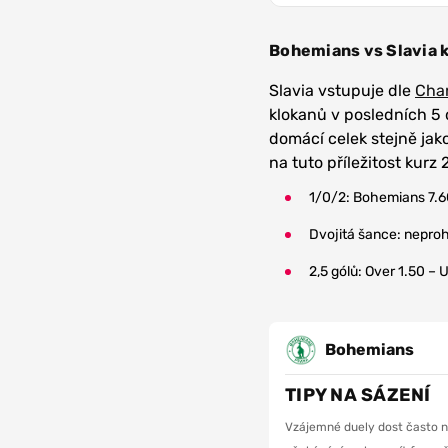
Bohemians vs Slavia 
Slavia vstupuje dle
Chan
klokanů v posledních 5 
domácí celek stejně jak
na tuto příležitost kurz 2
1/0/2: Bohemians 7.60
Dvojitá šance: neproh
2,5 gólů: Over 1.50 – 
Bohemians
TIPY NA SÁZENÍ
Vzájemné duely dost často na