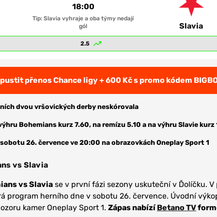
18:00
Tip: Slavia vyhraje a oba týmy nedají
Slavia
gól
2.5
pustit přenos Chance ligy + 600 Kč s promo kódem BIG
ních dvou vršovických derby neskórovala
výhru Bohemians kurz 7.60, na remízu 5.10 a na výhru Slavie kurz 
 sobotu 26. července ve 20:00 na obrazovkách Oneplay Sport
1
ns vs Slavia
ans vs Slavia
se v první fázi sezony uskuteční v Ďolíčku. 
rá program herního dne v sobotu 26. července. Úvodní výkop
ozoru kamer Oneplay Sport 1.
Zápas nabízí
Betano TV
form