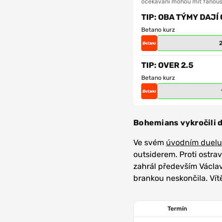
očekávání mohou mít fanoušci
TIP: OBA TÝMY DAJÍ 
Betano kurz
2
TIP: OVER 2.5
Betano kurz
Bohemians vykročili d
Ve svém
úvodním duelu
outsiderem. Proti ostra
zahrál především Václav 
brankou neskončila. Vít
Termín