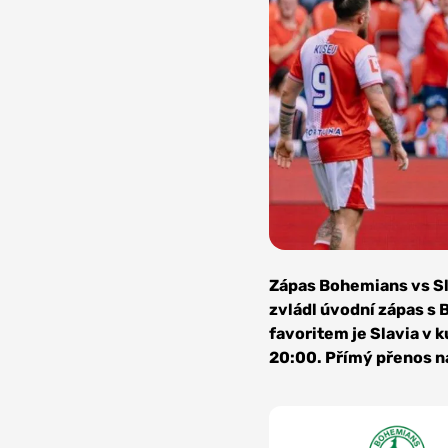
Foto: SK
Slavia Praha
Zápas Bohemians vs Sl
zvládl úvodní zápas s
favoritem je Slavia v 
20:00. Přímý přenos na