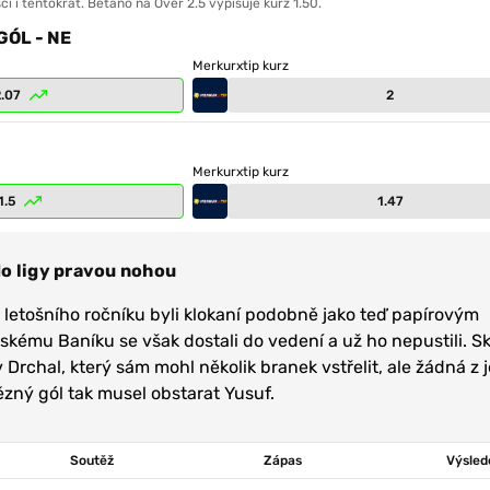
 i tentokrát. Betano na Over 2.5 vypisuje kurz 1.50.
GÓL - NE
Merkurxtip kurz
.07
2
Merkurxtip kurz
1.5
1.47
o ligy pravou nohou
letošního ročníku byli klokaní podobně jako teď papírovým
vskému Baníku se však dostali do vedení a už ho nepustili. S
Drchal, který sám mohl několik branek vstřelit, ale žádná z 
ězný gól tak musel obstarat Yusuf.
Soutěž
Zápas
Výsled