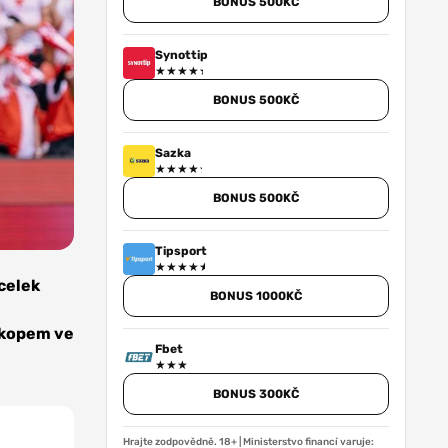
BONUS 500KČ
Synottip
BONUS 500KČ
Sazka
BONUS 500KČ
Tipsport
celek
BONUS 1000KČ
výkopem ve
Fbet
BONUS 300KČ
Hrajte zodpovědně. 18+ | Ministerstvo financí varuje: