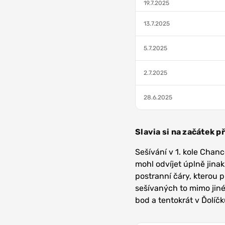
19.7.2025
13.7.2025
5.7.2025
2.7.2025
28.6.2025
Slavia si na začátek p
Sešívání v 1. kole Chanc
mohl odvíjet úplně jina
postranní čáry, kterou 
sešívaných to mimo jin
bod a tentokrát v Ďolíč