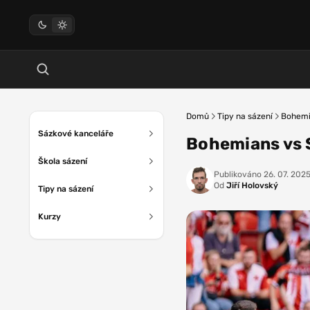
Domů
Tipy na sázení
Bohemia
Sázkové kanceláře
Bohemians vs S
Škola sázení
Publikováno
26. 07. 202
Od
Jiří Holovský
Tipy na sázení
Kurzy