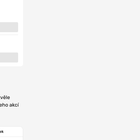
kvěle
jeho akcí
ek