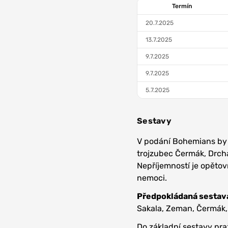
Termín
20.7.2025
13.7.2025
9.7.2025
9.7.2025
5.7.2025
Sestavy
V podání Bohemians by m
trojzubec Čermák, Drcha
Nepříjemností je opětov
nemoci.
Předpokládaná sestav
Sakala, Zeman, Čermák,
Do základní sestavy praž