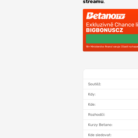
streamu
.
Exkluzivně Chance l
BIGBONUSCZ
18+ Ministerstvo financí varuje: Účastí na haz
Soutěž:
Kdy:
Kde:
Rozhodčí:
Kurzy Betano:
Kde sledovat: