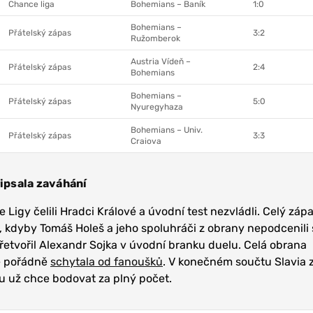
Chance liga
Bohemians – Baník
1:0
Bohemians –
Přátelský zápas
3:2
Ružomberok
Austria Vídeň –
Přátelský zápas
2:4
Bohemians
Bohemians –
Přátelský zápas
5:0
Nyuregyhaza
Bohemians – Univ.
Přátelský zápas
3:3
Craiova
řipsala zaváhání
e Ligy čelili Hradci Králové a úvodní test nezvládli. Celý záp
k, kdyby Tomáš Holeš a jeho spoluhráči z obrany nepodcenili 
přetvořil Alexandr Sojka v úvodní branku duelu. Celá obrana
é pořádně
schytala od fanoušků
. V konečném součtu Slavia z
ku už chce bodovat za plný počet.