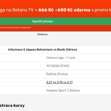
iga na Betano TV +
666 Kč
+
600 Kč zdarma
s promo 
Spustit přenos
ardní hře může vzniknout závislost!
Reklama
Informace k zápasu Bohemians vs Baník Ostrava
Chance Liga – 1. kolo
19.7.2025 (17:00)
Ďolíček (Praha)
2.27 vs 3.75 vs 2.77
Oneplay Sport 1, Betano
strava kurzy