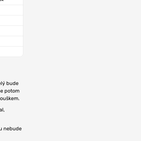
elý bude
 se potom
atouškem.
l,
du nebude