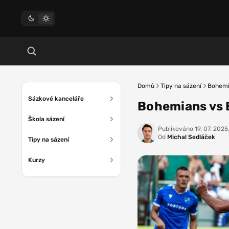
Domů
Tipy na sázení
Bohemia
Sázkové kanceláře
Bohemians vs B
Škola sázení
Publikováno
19. 07. 2025
Od
Michal Sedláček
Tipy na sázení
Kurzy