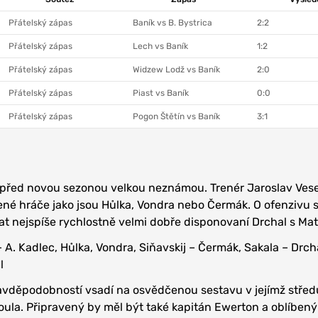
Přátelský zápas
Baník vs B. Bystrica
2:2
Přátelský zápas
Lech vs Baník
1:2
Přátelský zápas
Widzew Lodž vs Baník
2:0
Přátelský zápas
Piast vs Baník
0:0
Přátelský zápas
Pogon Štětín vs Baník
3:1
 před novou sezonou velkou neznámou. Trenér Jaroslav Ves
ené hráče jako jsou Hůlka, Vondra nebo Čermák. O ofenzivu
at nejspíše rychlostně velmi dobře disponovaní Drchal s M
A. Kadlec, Hůlka, Vondra, Siňavskij – Čermák, Sakala – Drcha
l
ravděpodobností vsadí na osvědčenou sestavu v jejímž stře
oula. Připravený by měl být také kapitán Ewerton a oblíbený