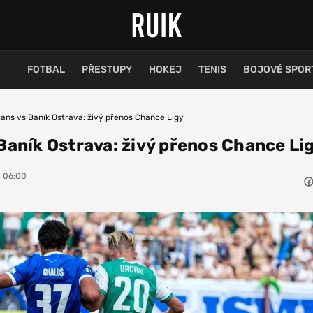
FOTBAL
PŘESTUPY
HOKEJ
TENIS
BOJOVÉ SPOR
ns vs Baník Ostrava: živý přenos Chance Ligy
aník Ostrava: živý přenos Chance Li
, 06:00