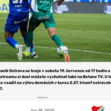
ník Ostrava se hraje v sobotu 19. července od 17 hodin a 
e streamu si duel můžete vychutnat také na Betano TV. U t
ze vsadit na výhru domácích v kurzu 2.27, triumf ostravs
7.
Reklama
čvc 19, 2025