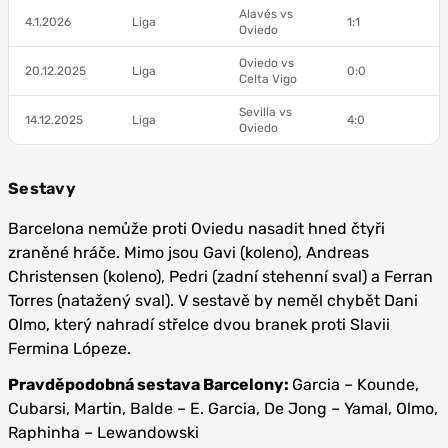
Alavés vs
4.1.2026
Liga
1:1
Oviedo
Oviedo vs
20.12.2025
Liga
0:0
Celta Vigo
Sevilla vs
14.12.2025
Liga
4:0
Oviedo
Sestavy
Barcelona nemůže proti Oviedu nasadit hned čtyři
zraněné hráče. Mimo jsou Gavi (koleno), Andreas
Christensen (koleno), Pedri (zadní stehenní sval) a Ferran
Torres (natažený sval). V sestavě by neměl chybět Dani
Olmo, který nahradí střelce dvou branek proti Slavii
Fermina Lópeze.
Pravděpodobná sestava Barcelony:
Garcia – Kounde,
Cubarsi, Martin, Balde – E. Garcia, De Jong – Yamal, Olmo,
Raphinha – Lewandowski