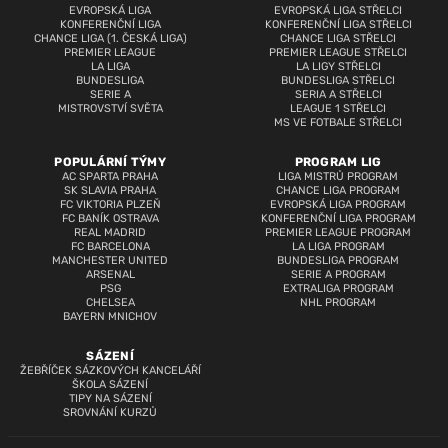
EVROPSKÁ LIGA
EVROPSKÁ LIGA STŘELCI
KONFERENČNÍ LIGA
KONFERENČNÍ LIGA STŘELCI
CHANCE LIGA (1. ČESKÁ LIGA)
CHANCE LIGA STŘELCI
PREMIER LEAGUE
PREMIER LEAGUE STŘELCI
LA LIGA
LA LIGY STŘELCI
BUNDESLIGA
BUNDESLIGA STŘELCI
SERIE A
SERIA A STŘELCI
MISTROVSTVÍ SVĚTA
LEAGUE 1 STŘELCI
MS VE FOTBALE STŘELCI
POPULÁRNÍ TÝMY
PROGRAM LIG
AC SPARTA PRAHA
LIGA MISTRŮ PROGRAM
SK SLAVIA PRAHA
CHANCE LIGA PROGRAM
FC VIKTORIA PLZEŇ
EVROPSKÁ LIGA PROGRAM
FC BANÍK OSTRAVA
KONFERENČNÍ LIGA PROGRAM
REAL MADRID
PREMIER LEAGUE PROGRAM
FC BARCELONA
LA LIGA PROGRAM
MANCHESTER UNITED
BUNDESLIGA PROGRAM
ARSENAL
SERIE A PROGRAM
PSG
EXTRALIGA PROGRAM
CHELSEA
NHL PROGRAM
BAYERN MNICHOV
SÁZENÍ
ŽEBŘÍČEK SÁZKOVÝCH KANCELÁŘÍ
ŠKOLA SÁZENÍ
TIPY NA SÁZENÍ
SROVNÁNÍ KURZŮ