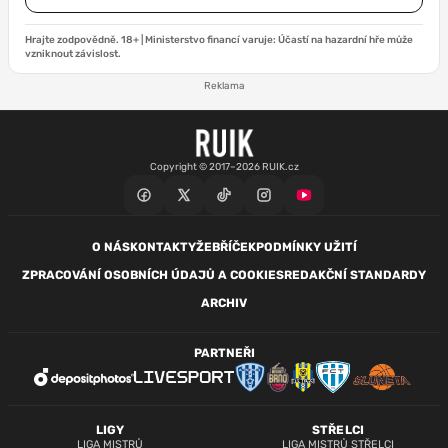
Hrajte zodpovědně. 18+ | Ministerstvo financí varuje: Účastí na hazardní hře může
vzniknout závislost.
Reklama
Copyright © 2017–2026 RUIK.cz
O NÁS
KONTAKTY
ŽEBŘÍČEK
PODMÍNKY UŽITÍ
ZPRACOVÁNÍ OSOBNÍCH ÚDAJŮ A COOKIES
REDAKČNÍ STANDARDY
ARCHIV
PARTNEŘI
LIGY
STŘELCI
LIGA MISTRŮ
LIGA MISTRŮ STŘELCI