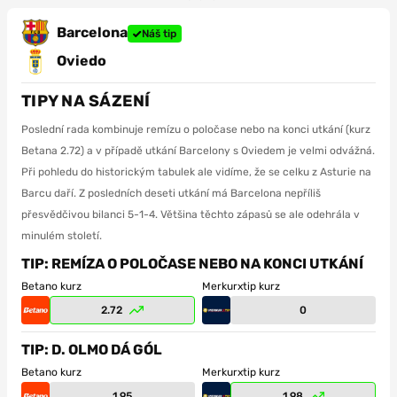
Barcelona
Náš tip
Oviedo
TIPY NA SÁZENÍ
Poslední rada kombinuje remízu o poločase nebo na konci utkání (kurz
Betana 2.72) a v případě utkání Barcelony s Oviedem je velmi odvážná.
Při pohledu do historickým tabulek ale vidíme, že se celku z Asturie na
Barcu daří. Z posledních deseti utkání má Barcelona nepříliš
přesvědčivou bilanci 5-1-4. Většina těchto zápasů se ale odehrála v
minulém století.
TIP: REMÍZA O POLOČASE NEBO NA KONCI UTKÁNÍ
Betano kurz
Merkurxtip kurz
2.72
0
TIP: D. OLMO DÁ GÓL
Betano kurz
Merkurxtip kurz
1.95
1.98