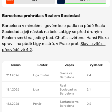
Barcelona prohrála s Realem Sociedad
Barcelona v minulém ligovém kole padla na půdě Realu
Sociedad a její náskok na čele LaLigy se před druhým
Realem smrkl na jediný bod. Chuť si svěřenci Hansi Flicka
spravili na půdě Ligy mistrů, v Praze proti
Slavii zvítězili
přesvědčivě 4:2
.
Termín
Soutěž
Zápas
Výsledek
Slavia vs
21.1.2026
Liga mistrů
2:4
Barcelona
Real
18.1.2026
Liga
Sociedad vs
2:1
Barcelona
Santander vs
15.1.2026
Pohár
0:2
Barcelona