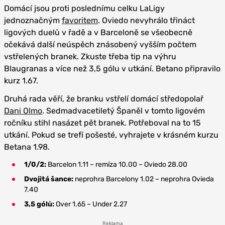
Domácí jsou proti poslednímu celku LaLigy
jednoznačným
favoritem
. Oviedo nevyhrálo třináct
ligových duelů v řadě a v Barceloně se všeobecně
očekává další neúspěch znásobený vyšším počtem
vstřelených branek. Zkuste třeba tip na výhru
Blaugranas a více než 3,5 gólu v utkání. Betano připravilo
kurz 1.67.
Druhá rada věří, že branku vstřelí domácí středopolař
Dani Olmo
. Sedmadvacetiletý Španěl v tomto ligovém
ročníku stihl nasázet pět branek. Potřeboval na to 15
utkání. Pokud se trefí pošesté, vyhrajete v krásném kurzu
Betana 1.98.
1/0/2:
Barcelon 1.11 – remíza 10.00 – Oviedo 28.00
Dvojitá šance:
neprohra Barcelony 1.02 – neprohra Ovieda
7.40
3,5 gólů:
Over 1.65 – Under 2.27
Reklama