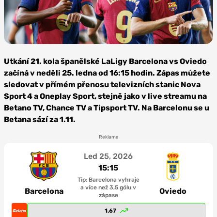
Foto:
Depositphotos
Utkání 21. kola španělské LaLigy Barcelona vs Oviedo
začíná v neděli 25. ledna od 16:15 hodin. Zápas můžete
sledovat v přímém přenosu televizních stanic Nova
Sport 4 a Oneplay Sport, stejně jako v live streamu na
Betano TV, Chance TV a Tipsport TV. Na Barcelonu se u
Betana sází za 1.11.
Reklama
Led 25, 2026
15:15
Tip: Barcelona vyhraje
a více než 3,5 gólu v
Barcelona
Oviedo
zápase
1.67