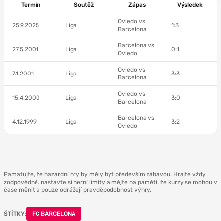
Termín
Soutěž
Zápas
Výsledek
Oviedo vs
25.9.2025
Liga
1:3
Barcelona
Barcelona vs
27.5.2001
Liga
0:1
Oviedo
Oviedo vs
7.1.2001
Liga
3:3
Barcelona
Oviedo vs
15.4.2000
Liga
3:0
Barcelona
Barcelona vs
4.12.1999
Liga
3:2
Oviedo
Pamatujte, že hazardní hry by měly být především zábavou. Hrajte vždy
zodpovědně, nastavte si herní limity a mějte na paměti, že kurzy se mohou v
čase měnit a pouze odrážejí pravděpodobnost výhry.
ŠTÍTKY:
FC BARCELONA