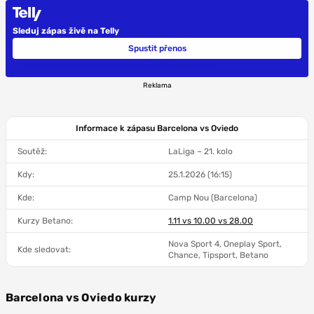
Sleduj zápas živě na Telly
Spustit přenos
18+ Ministerstvo financí varuje: Účastí na hazardní hře může vzniknout závislost!
Reklama
Informace k zápasu Barcelona vs Oviedo
Soutěž:
LaLiga – 21. kolo
Kdy:
25.1.2026 (16:15)
Kde:
Camp Nou (Barcelona)
Kurzy Betano:
1.11 vs 10.00 vs 28.00
Nova Sport 4, Oneplay Sport,
Kde sledovat:
Chance, Tipsport, Betano
Barcelona vs Oviedo kurzy