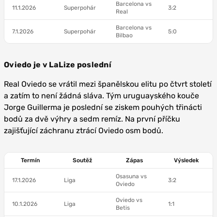
Barcelona vs
11.1.2026
Superpohár
3:2
Real
Barcelona vs
7.1.2026
Superpohár
5:0
Bilbao
Oviedo je v LaLize poslední
Real Oviedo se vrátil mezi španělskou elitu po čtvrt století
a zatím to není žádná sláva. Tým uruguayského kouče
Jorge Guillerma je poslední se ziskem pouhých třinácti
bodů za dvě výhry a sedm remíz. Na první příčku
zajišťující záchranu ztrácí Oviedo osm bodů.
Termín
Soutěž
Zápas
Výsledek
Osasuna vs
17.1.2026
Liga
3:2
Oviedo
Oviedo vs
10.1.2026
Liga
1:1
Betis