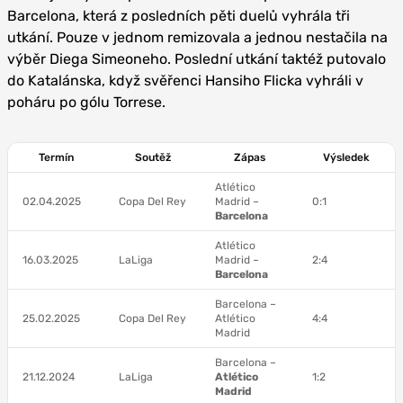
Barcelona, která z posledních pěti duelů vyhrála tři
utkání. Pouze v jednom remizovala a jednou nestačila na
výběr Diega Simeoneho. Poslední utkání taktéž putovalo
do Katalánska, když svěřenci Hansiho Flicka vyhráli v
poháru po gólu Torrese.
Termín
Soutěž
Zápas
Výsledek
Atlético
02.04.2025
Copa Del Rey
Madrid –
0:1
Barcelona
Atlético
16.03.2025
LaLiga
Madrid –
2:4
Barcelona
Barcelona –
25.02.2025
Copa Del Rey
Atlético
4:4
Madrid
Barcelona –
21.12.2024
LaLiga
Atlético
1:2
Madrid