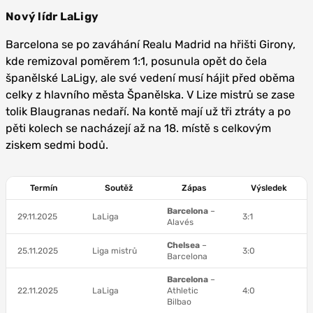
Nový lídr LaLigy
Barcelona se po zaváhání Realu Madrid na hřišti Girony,
kde remizoval poměrem 1:1, posunula opět do čela
španělské LaLigy, ale své vedení musí hájit před oběma
celky z hlavního města Španělska. V Lize mistrů se zase
tolik Blaugranas nedaří. Na kontě mají už tři ztráty a po
pěti kolech se nacházejí až na 18. místě s celkovým
ziskem sedmi bodů.
Termín
Soutěž
Zápas
Výsledek
Barcelona
–
29.11.2025
LaLiga
3:1
Alavés
Chelsea
–
25.11.2025
Liga mistrů
3:0
Barcelona
Barcelona
–
22.11.2025
LaLiga
Athletic
4:0
Bilbao