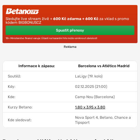
Sledujte live stream živě +
600 Kč zdarma + 600 Kč
za vklad s promo
kódem BIGBONUSCZ
Spustit přenosy
18+ Ministerstvo financí varuje: Účastí na hazardní hře může vzniknout závislost!
Reklama
Informace k zápasu:
Barcelona vs Atlético Madrid
Soutěž:
LaLigy (19. kolo)
Kdy:
02.12.2025 (21:00)
Kde:
Camp Nou (Barcelona)
Kurzy Betano:
1.80 x 3.95 x 3.80
Nova Sport 4, Betano, Chance a
Kde sledovat:
Tipsport