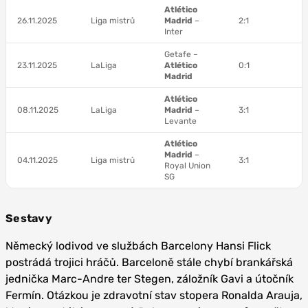
Atlético
26.11.2025
Liga mistrů
Madrid
–
2:1
Inter
Getafe –
23.11.2025
LaLiga
Atlético
0:1
Madrid
Atlético
08.11.2025
LaLiga
Madrid
–
3:1
Levante
Atlético
Madrid
–
04.11.2025
Liga mistrů
3:1
Royal Union
SG
Sestavy
Německý lodivod ve službách Barcelony Hansi Flick
postrádá trojici hráčů. Barceloně stále chybí brankářská
jednička Marc-Andre ter Stegen, záložník Gavi a útočník
Fermín. Otázkou je zdravotní stav stopera Ronalda Arauja,