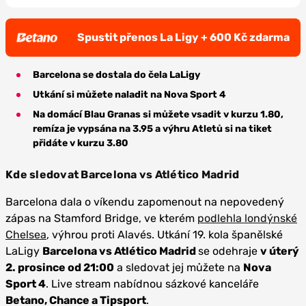
Spustit přenos La Ligy + 600 Kč zdarma
Barcelona se dostala do čela LaLigy
Utkání si můžete naladit na Nova Sport 4
Na domácí Blau Granas si můžete vsadit v kurzu 1.80,
remíza je vypsána na 3.95 a výhru Atletů si na tiket
přidáte v kurzu 3.80
Kde sledovat Barcelona vs Atlético Madrid
Barcelona dala o víkendu zapomenout na nepovedený
zápas na Stamford Bridge, ve kterém
podlehla londýnské
Chelsea
, výhrou proti Alavés. Utkání 19. kola španělské
LaLigy
Barcelona vs Atlético Madrid
se odehraje
v úterý
2. prosince od 21:00
a sledovat jej můžete na
Nova
Sport 4
. Live stream nabídnou sázkové kanceláře
Betano, Chance a Tipsport
.