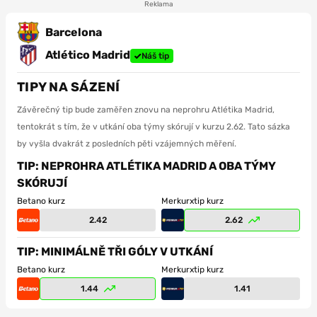
Reklama
Barcelona
Atlético Madrid
Náš tip
TIPY NA SÁZENÍ
Závěrečný tip bude zaměřen znovu na neprohru Atlétika Madrid,
tentokrát s tím, že v utkání oba týmy skórují v kurzu 2.62. Tato sázka
by vyšla dvakrát z posledních pěti vzájemných měření.
TIP: NEPROHRA ATLÉTIKA MADRID A OBA TÝMY
SKÓRUJÍ
Betano kurz
Merkurxtip kurz
2.42
2.62
TIP: MINIMÁLNĚ TŘI GÓLY V UTKÁNÍ
Betano kurz
Merkurxtip kurz
1.44
1.41