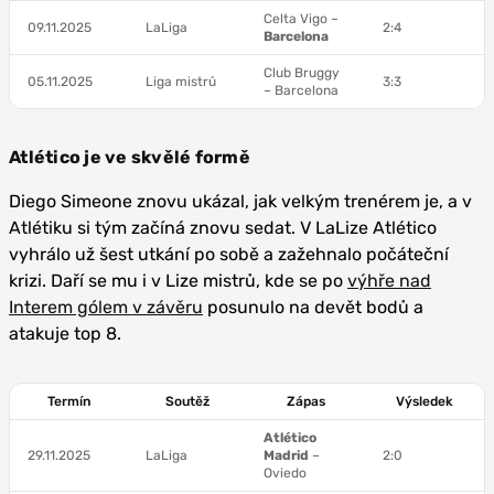
Celta Vigo –
09.11.2025
LaLiga
2:4
Barcelona
Club Bruggy
05.11.2025
Liga mistrů
3:3
– Barcelona
Atlético je ve skvělé formě
Diego Simeone znovu ukázal, jak velkým trenérem je, a v
Atlétiku si tým začíná znovu sedat. V LaLize Atlético
vyhrálo už šest utkání po sobě a zažehnalo počáteční
krizi. Daří se mu i v Lize mistrů, kde se po
výhře nad
Interem gólem v závěru
posunulo na devět bodů a
atakuje top 8.
Termín
Soutěž
Zápas
Výsledek
Atlético
29.11.2025
LaLiga
Madrid
–
2:0
Oviedo