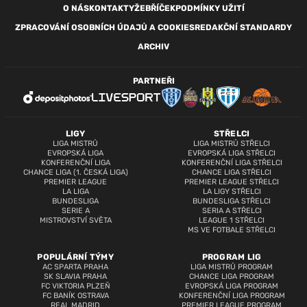
O NÁS
KONTAKTY
ŽEBŘÍČEK
PODMÍNKY UŽITÍ
ZPRACOVÁNÍ OSOBNÍCH ÚDAJŮ A COOKIES
REDAKČNÍ STANDARDY
ARCHIV
PARTNEŘI
LIGY
STŘELCI
LIGA MISTRŮ
LIGA MISTRŮ STŘELCI
EVROPSKÁ LIGA
EVROPSKÁ LIGA STŘELCI
KONFERENČNÍ LIGA
KONFERENČNÍ LIGA STŘELCI
CHANCE LIGA (1. ČESKÁ LIGA)
CHANCE LIGA STŘELCI
PREMIER LEAGUE
PREMIER LEAGUE STŘELCI
LA LIGA
LA LIGY STŘELCI
BUNDESLIGA
BUNDESLIGA STŘELCI
SERIE A
SERIA A STŘELCI
MISTROVSTVÍ SVĚTA
LEAGUE 1 STŘELCI
MS VE FOTBALE STŘELCI
POPULÁRNÍ TÝMY
PROGRAM LIG
AC SPARTA PRAHA
LIGA MISTRŮ PROGRAM
SK SLAVIA PRAHA
CHANCE LIGA PROGRAM
FC VIKTORIA PLZEŇ
EVROPSKÁ LIGA PROGRAM
FC BANÍK OSTRAVA
KONFERENČNÍ LIGA PROGRAM
REAL MADRID
PREMIER LEAGUE PROGRAM