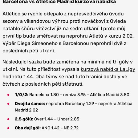
Barcelona vs Atlético Madrid kurzová nabídka
Atlético se rychle oklepalo z nepřesvědčivého úvodu
sezony a víkendovou výhrou proti nováčkovi z Ovieda
natáhlo šňůru vítězství již na sedm utkání. I proto můj
první tip bude směřovat na neprohru Atletů v kurzu 2.02.
Výběr Diega Simeoneho s Barcelonou neprohrál dvě z
posledních pěti utkání.
Následující sázka bude zaměřena na minimálně tři góly v
utkání. Na tuto příležitost vypsala
kurzová nabídka LaLigy
hodnotu 1.44. Oba týmy se nad tuto hranici dostaly ve
čtyřech z posledních pěti střetnutí.
1/0/2:
Barcelona 1.80 – remíza 3.95 – Atlético Madrid 3.80
Dvojitá šance:
neprohra Barcelony 1.29 – neprohra Atlética
Madrid 2.02
2,5 gólů:
Over 1.44 – Under 2.85
Oba dají gól:
ANO 1.42 – NE 2.72