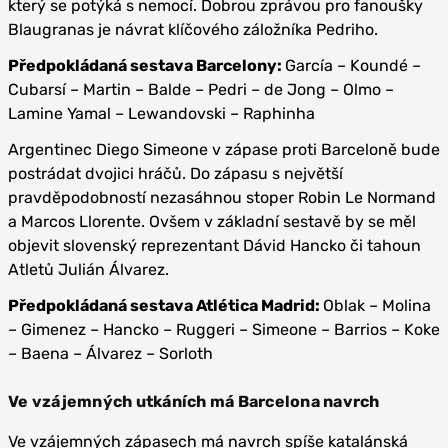
který se potýká s nemocí. Dobrou zprávou pro fanoušky
Blaugranas je návrat klíčového záložníka Pedriho.
Předpokládaná sestava Barcelony:
García – Koundé –
Cubarsí – Martin – Balde – Pedri – de Jong – Olmo –
Lamine Yamal – Lewandovski – Raphinha
Argentinec Diego Simeone v zápase proti Barceloně bude
postrádat dvojici hráčů. Do zápasu s největší
pravděpodobností nezasáhnou stoper Robin Le Normand
a Marcos Llorente. Ovšem v základní sestavě by se měl
objevit slovenský reprezentant Dávid Hancko či tahoun
Atletů Julián Álvarez.
Předpokládaná sestava Atlética Madrid:
Oblak – Molina
– Gimenez – Hancko – Ruggeri – Simeone – Barrios – Koke
– Baena – Álvarez – Sorloth
Ve vzájemných utkáních má Barcelona navrch
Ve vzájemných zápasech má navrch spíše katalánská