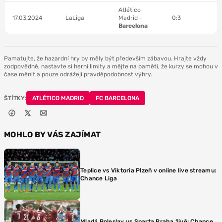
Atlético
17.03.2024
LaLiga
Madrid –
0:3
Barcelona
Pamatujte, že hazardní hry by měly být především zábavou. Hrajte vždy
zodpovědně, nastavte si herní limity a mějte na paměti, že kurzy se mohou v
čase měnit a pouze odrážejí pravděpodobnost výhry.
ŠTÍTKY:
ATLÉTICO MADRID
FC BARCELONA
MOHLO BY VÁS ZAJÍMAT
Teplice vs Viktoria Plzeň v online live streamu:
Chance Liga
Mladá Boleslav vs Sparta Praha živě: Chance