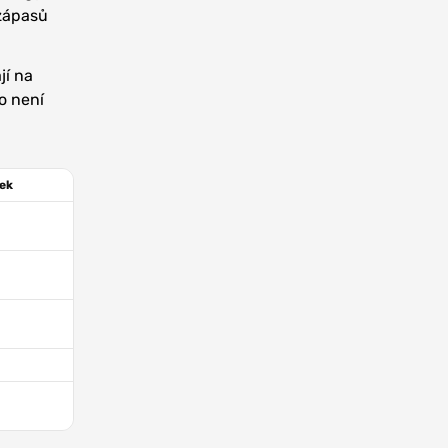
 zápasů
jí na
to není
ek