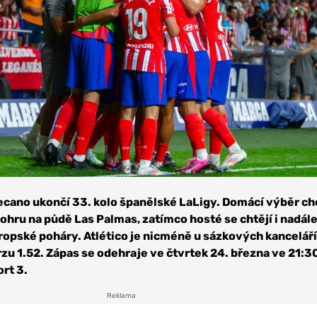
lecano ukončí 33. kolo španělské LaLigy. Domácí výběr ch
ohru na půdě Las Palmas, zatímco hosté se chtějí i nadál
ropské poháry. Atlético je nicméně u sázkových kanceláří
zu 1.52. Zápas se odehraje ve čtvrtek 24. března ve 21:3
rt 3.
Reklama