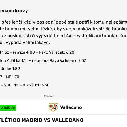
llecano kurzy
 přes lehčí krizi v poslední době stále patří k tomu nejlepším
té budou mít velmi těžké, aby vůbec dokázali vstřelit branku
 z posledních 6 výjezdů hned 4x nevstřelili ani branku. Kur
ól, vypadá velmi lákavě.
d 1.52 – remíza 4.00 – Rayo Vallecalo 6.20
ra Atlétika 1.14 – neprohra Rayo Vallecano 2.57
 Under 1.82
 – NE 1.70
 – 5.70 | 1:1 – 8.25 | 0:1 13.50
Reklama
Vallecano
Náš tip
ATLÉTICO MADRID VS VALLECANO