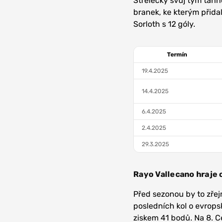
Střelecky svůj tým táhne
branek, ke kterým přida
Sorloth s 12 góly.
Termín
19.4.2025
14.4.2025
6.4.2025
2.4.2025
29.3.2025
Rayo Vallecano hraje
Před sezonou by to zře
posledních kol o evrops
ziskem 41 bodů. Na 8. Ce