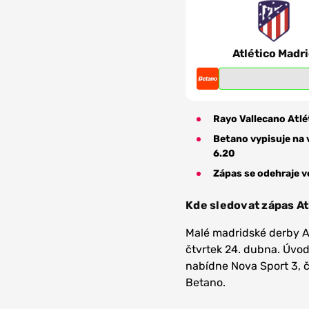
Atlético Madr
Rayo Vallecano Atlét
Betano vypisuje na 
6.20
Zápas se odehraje v
Kde sledovat zápas At
Malé madridské derby At
čtvrtek 24. dubna. Úvo
nabídne Nova Sport 3, č
Betano.