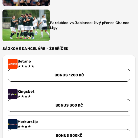
Pardubice vs Jablonec: živý přenos Chance
Ligy
SÁZKOVÉ KANCELÁŘE - ŽEBŘÍČEK
Betano
BONUS 1200 KČ
Kingsbet
BONUS 300 KČ
Merkurxtip
BONUS 500KČ