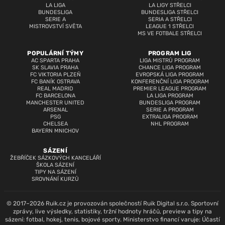
LA LIGA
LA LIGY STŘELCI
BUNDESLIGA
BUNDESLIGA STŘELCI
SERIE A
SERIA A STŘELCI
MISTROVSTVÍ SVĚTA
LEAGUE 1 STŘELCI
MS VE FOTBALE STŘELCI
POPULÁRNÍ TÝMY
PROGRAM LIG
AC SPARTA PRAHA
LIGA MISTRŮ PROGRAM
SK SLAVIA PRAHA
CHANCE LIGA PROGRAM
FC VIKTORIA PLZEŇ
EVROPSKÁ LIGA PROGRAM
FC BANÍK OSTRAVA
KONFERENČNÍ LIGA PROGRAM
REAL MADRID
PREMIER LEAGUE PROGRAM
FC BARCELONA
LA LIGA PROGRAM
MANCHESTER UNITED
BUNDESLIGA PROGRAM
ARSENAL
SERIE A PROGRAM
PSG
EXTRALIGA PROGRAM
CHELSEA
NHL PROGRAM
BAYERN MNICHOV
SÁZENÍ
ŽEBŘÍČEK SÁZKOVÝCH KANCELÁŘÍ
ŠKOLA SÁZENÍ
TIPY NA SÁZENÍ
SROVNÁNÍ KURZŮ
© 2017–2026 Ruik.cz je provozován společností Ruik Digital s.r.o. Sportovní
zprávy, live výsledky, statistiky, tržní hodnoty hráčů, preview a tipy na
sázení: fotbal, hokej, tenis, bojové sporty. Ministerstvo financí varuje: Účastí