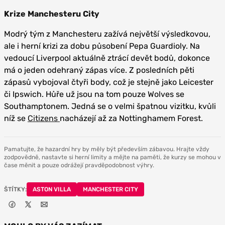
Krize Manchesteru City
Modrý tým z Manchesteru zažívá největší výsledkovou,
ale i herní krizi za dobu působení Pepa Guardioly. Na
vedoucí Liverpool aktuálně ztrácí devět bodů, dokonce
má o jeden odehraný zápas více. Z posledních pěti
zápasů vybojoval čtyři body, což je stejně jako Leicester
či Ipswich. Hůře už jsou na tom pouze Wolves se
Southamptonem. Jedná se o velmi špatnou vizitku, kvůli
níž se
Citizens
nacházejí až za Nottinghamem Forest.
Pamatujte, že hazardní hry by měly být především zábavou. Hrajte vždy
zodpovědně, nastavte si herní limity a mějte na paměti, že kurzy se mohou v
čase měnit a pouze odrážejí pravděpodobnost výhry.
ŠTÍTKY:
ASTON VILLA
MANCHESTER CITY