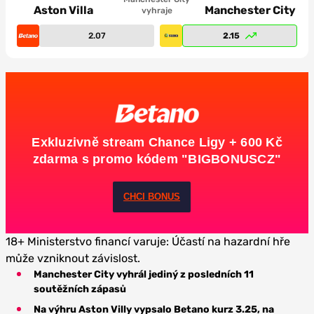
Aston Villa
Manchester City
vyhraje
2.07
2.15
Exkluzivně stream Chance Ligy + 600 Kč
zdarma s promo kódem "BIGBONUSCZ"
CHCI BONUS
18+ Ministerstvo financí varuje: Účastí na hazardní hře
může vzniknout závislost.
Manchester City vyhrál jediný z posledních 11
soutěžních zápasů
Na výhru Aston Villy vypsalo Betano kurz 3.25, na