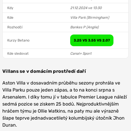
Kdy
21.12.2024 ve 13:30
Kde
Villa Park (Birmingham)
Rozhodčí
Bankes P (Anglie)
Kurzy Betano
3.25 VS 3.55 VS 2.07
Kde sledovat
Canal+ Sport
Villans se v domácím prostředí daří
Aston Villa v dosavadním průběhu sezony prohrála ve
Villa Parku pouze jeden zápas, a to na konci srpna s
Arsenalem. I díky tomu jí v tabulce Premier League náleží
sedmá pozice se ziskem 25 bodů. Nejproduktivnějším
hráčem týmu je Ollie Watkins, na paty mu ale výrazně
šlape teprve jednadvacetiletý kolumbijský útočník Jhon
Duran.