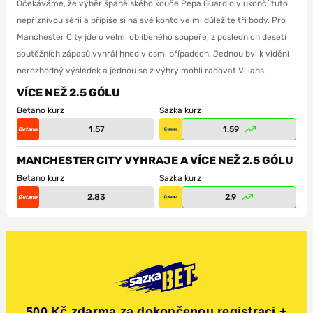
Očekáváme, že výběr španělského kouče Pepa Guardioly ukončí tuto
nepříznivou sérii a připíše si na své konto velmi důležité tři body. Pro
Manchester City jde o velmi oblíbeného soupeře, z posledních deseti
soutěžních zápasů vyhrál hned v osmi případech. Jednou byl k vidění
nerozhodný výsledek a jednou se z výhry mohli radovat Villans.
VÍCE NEŽ 2.5 GÓLU
Betano kurz
Sazka kurz
1.57
1.59
MANCHESTER CITY VYHRAJE A VÍCE NEŽ 2.5 GÓLU
Betano kurz
Sazka kurz
2.83
2.9
500 Kč zdarma za dokončenou registraci +