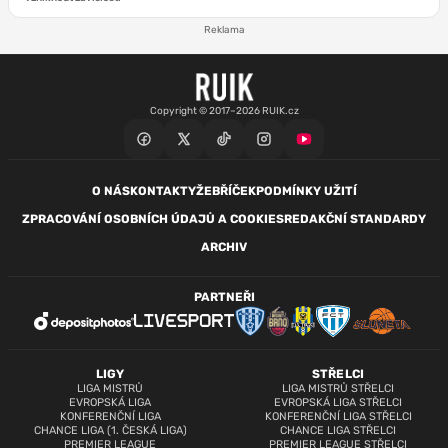
Reklama
Copyright © 2017–2026 RUIK.cz
O NÁS
KONTAKTY
ŽEBŘÍČEK
PODMÍNKY UŽITÍ
ZPRACOVÁNÍ OSOBNÍCH ÚDAJŮ A COOKIES
REDAKČNÍ STANDARDY
ARCHIV
PARTNEŘI
LIGY
STŘELCI
LIGA MISTRŮ
LIGA MISTRŮ STŘELCI
EVROPSKÁ LIGA
EVROPSKÁ LIGA STŘELCI
KONFERENČNÍ LIGA
KONFERENČNÍ LIGA STŘELCI
CHANCE LIGA (1. ČESKÁ LIGA)
CHANCE LIGA STŘELCI
PREMIER LEAGUE
PREMIER LEAGUE STŘELCI