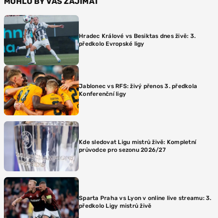
MOHLO BY VÁS ZAJÍMAT
Hradec Králové vs Besiktas dnes živě: 3.
předkolo Evropské ligy
Jablonec vs RFS: živý přenos 3. předkola
Konferenční ligy
Kde sledovat Ligu mistrů živě: Kompletní
průvodce pro sezonu 2026/27
Sparta Praha vs Lyon v online live streamu: 3.
předkolo Ligy mistrů živě