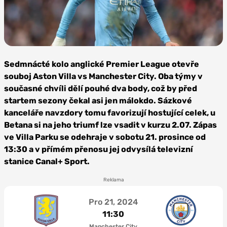
Foto:
Depositphotos
Sedmnácté kolo anglické Premier League otevře
souboj Aston Villa vs Manchester City. Oba týmy v
současné chvíli dělí pouhé dva body, což by před
startem sezony čekal asi jen málokdo. Sázkové
kanceláře navzdory tomu favorizují hostující celek, u
Betana si na jeho triumf lze vsadit v kurzu 2.07. Zápas
ve Villa Parku se odehraje v sobotu 21. prosince od
13:30 a v přímém přenosu jej odvysílá televizní
stanice Canal+ Sport.
Reklama
Pro 21, 2024
11:30
Manchester City