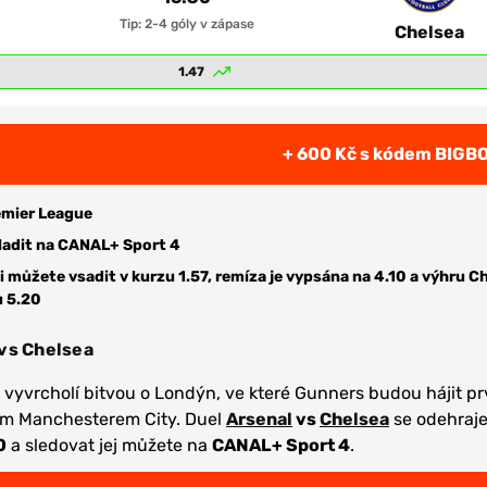
Tip: 2-4 góly v zápase
Chelsea
1.47
+ 600 Kč s kódem BIG
emier League
ladit na CANAL+ Sport 4
 můžete vsadit v kurzu 1.57, remíza je vypsána na 4.10 a výhru Ch
u 5.20
 vs Chelsea
 vyvrcholí bitvou o Londýn, ve které Gunners budou hájit pr
cím Manchesterem City. Duel
Arsenal
vs
Chelsea
se odehraj
0
a sledovat jej můžete na
CANAL+ Sport 4
.