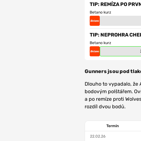
TIP: REMÍZA PO PR
Betano kurz
TIP: NEPROHRA CHE
Betano kurz
Gunners jsou pod tla
Dlouho to vypadalo, že 
bodovým polštářem. Ovš
a po remíze proti Wolve
rozdíl dvou bodů.
Termín
22.02.26