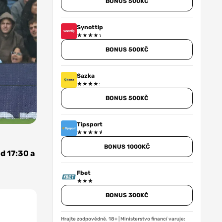
BONUS 500KČ
Synottip
BONUS 500KČ
Sazka
BONUS 500KČ
Tipsport
BONUS 1000KČ
d 17:30 a
Fbet
BONUS 300KČ
Hrajte zodpovědně. 18+ | Ministerstvo financí varuje: