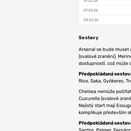
10.02.26
07.02.26
03.02.26
Sestavy
Arsenal se bude muset o
(svalové zranění), Merin
dostupností, což může ov
Předpokládaná sestava
Rice, Saka, Gyökeres, T
Chelsea nemůže počítat 
Cucurella (svalové zraně
Nejistý start mají Essug
komplikuje především sk
Předpokládaná sestav
Santos, Palmer, Fernán