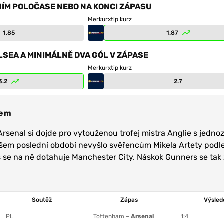
VNÍM POLOČASE NEBO NA KONCI ZÁPASU
Merkurxtip kurz
1.85
1.87
LSEA A MINIMÁLNĚ DVA GÓL V ZÁPASE
Merkurxtip kurz
3.2
2.7
kem
Arsenal si dojde pro vytouženou trofej mistra Anglie s jed
em poslední období nevyšlo svěřencům Mikela Artety podl
s se na ně dotahuje Manchester City. Náskok Gunners se tak 
Soutěž
Zápas
Výsled
PL
Tottenham –
Arsenal
1:4