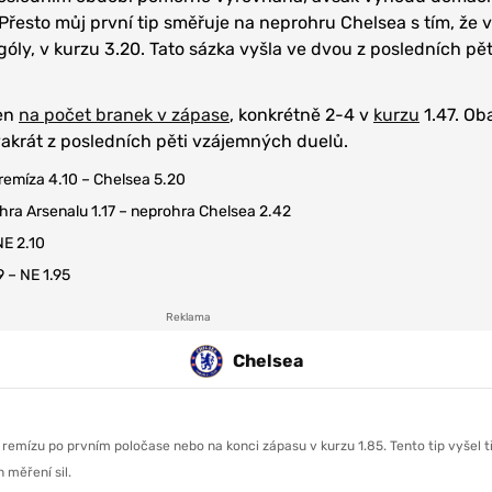
Přesto můj první tip směřuje na neprohru Chelsea s tím, že 
ly, v kurzu 3.20. Tato sázka vyšla ve dvou z posledních pět
řen
na počet branek v zápase
, konkrétně 2-4 v
kurzu
1.47. Ob
vakrát z posledních pěti vzájemných duelů.
 remíza 4.10 – Chelsea 5.20
hra Arsenalu 1.17 – neprohra Chelsea 2.42
NE 2.10
 – NE 1.95
Reklama
Chelsea
emízu po prvním poločase nebo na konci zápasu v kurzu 1.85. Tento tip vyšel tř
 měření sil.