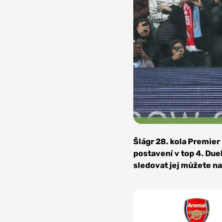
Foto:
Depositphotos
Šlágr 28. kola Premier
postavení v top 4. Due
sledovat jej můžete n