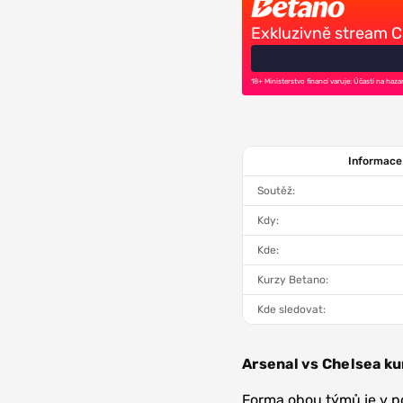
Exkluzivně stream 
18+ Ministerstvo financí varuje: Účastí na haz
Informace 
Soutěž:
Kdy:
Kde:
Kurzy Betano:
Kde sledovat:
Arsenal vs Chelsea k
Forma obou týmů je v 