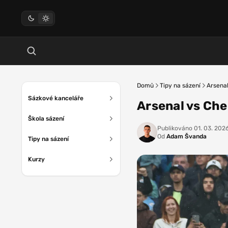
Domů
Tipy na sázení
Arsenal
Sázkové kanceláře
Arsenal vs Che
Škola sázení
Publikováno
01. 03. 202
Od
Adam Švanda
Tipy na sázení
Kurzy