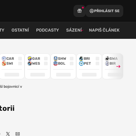
PŘIHLÁSIT SE
TY
OSTATNÍ
PODCASTY
SÁZENÍ
NAPIŠ ČLÁNEK
CAR
GAR
SHW
BRI
SWA
SWI
WES
BOL
PET
BIR
 bojovnicí v historii UFC
torii