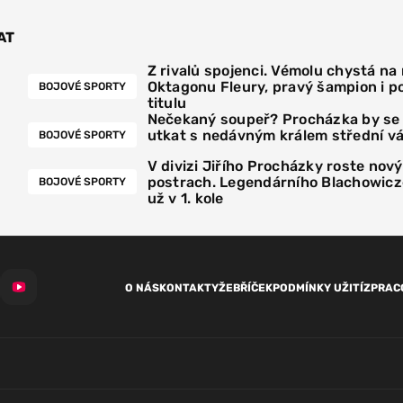
AT
Z rivalů spojenci. Vémolu chystá na
Oktagonu Fleury, pravý šampion i p
BOJOVÉ SPORTY
titulu
Nečekaný soupeř? Procházka by se
utkat s nedávným králem střední v
BOJOVÉ SPORTY
V divizi Jiřího Procházky roste nový
postrach. Legendárního Blachowicz
BOJOVÉ SPORTY
už v 1. kole
O NÁS
KONTAKTY
ŽEBŘÍČEK
PODMÍNKY UŽITÍ
ZPRAC