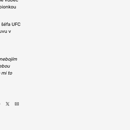
pionkou
y šéfa UFC
uvu v
 nebojím
sebou
 mi to