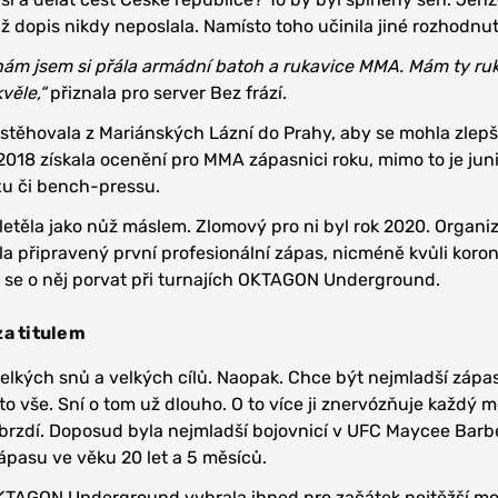
iž dopis nikdy neposlala. Namísto toho učinila jiné rozhodnut
ám jsem si přála armádní batoh a rukavice MMA. Mám ty ru
kvěle,“
přiznala pro server Bez frází.
estěhovala z Mariánských Lázní do Prahy, aby se mohla zlepš
ce 2018 získala ocenění pro MMA zápasnici roku, mimo to je jun
u či bench-pressu.
etěla jako nůž máslem. Zlomový pro ni byl rok 2020. Organi
 připravený první profesionální zápas, nicméně kvůli koro
i se o něj porvat při turnajích OKTAGON Underground.
za titulem
velkých snů a velkých cílů. Naopak. Chce být nejmladší zápas
 to vše. Sní o tom už dlouho. O to více ji znervózňuje každý m
 brzdí. Doposud byla nejmladší bojovnicí v UFC Maycee Barbe
ápasu ve věku 20 let a 5 měsíců.
h OKTAGON Underground vybrala ihned pro začátek nejtěžší m