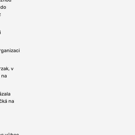
 do
z
i
rganizaci
rzak, v
 na
ázala
očká na
ane vůbec