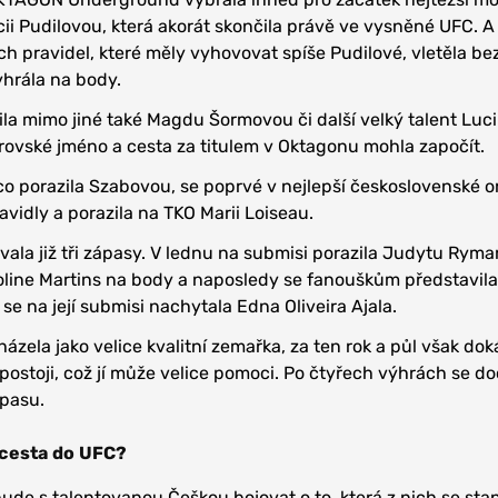
ii Pudilovou, která akorát skončila právě ve vysněné UFC. A
 pravidel, které měly vyhovovat spíše Pudilové, vletěla be
yhrála na body.
la mimo jiné také Magdu Šormovou či další velký talent Luci
rovské jméno a cesta za titulem v Oktagonu mohla započít.
 co porazila Szabovou, se poprvé v nejlepší československé o
vidly a porazila na TKO Marii Loiseau.
vala již tři zápasy. V lednu na submisi porazila Judytu Ryma
oline Martins na body a naposledy se fanouškům představila
 se na její submisi nachytala Edna Oliveira Ajala.
zela jako velice kvalitní zemařka, za ten rok a půl však dok
 postoji, což jí může velice pomoci. Po čtyřech výhrách se d
ápasu.
 cesta do UFC?
bude s talentovanou Češkou bojovat o to, která z nich se st