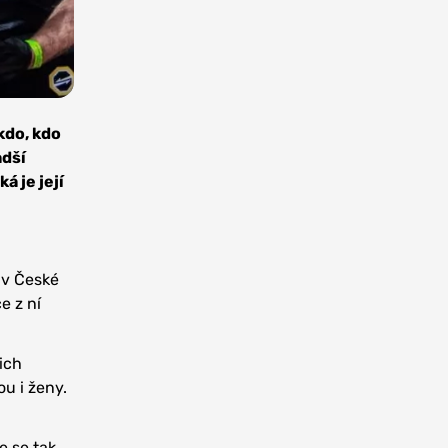
kdo, kdo
adší
á je její
 v České
e z ní
ich
u i ženy.
e se tak