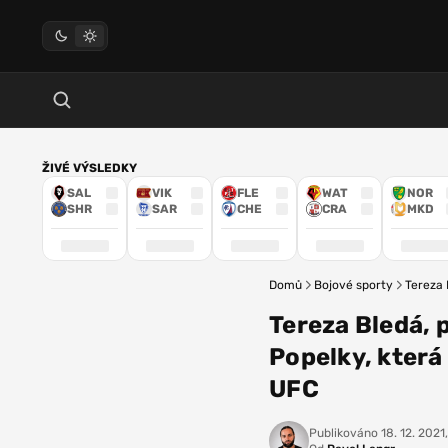
ŽIVÉ VÝSLEDKY
SAL
VIK
FLE
WAT
NOR
SHR
SAR
CHE
CRA
MKD
Domů
Bojové sporty
Tereza 
Tereza Bledá, 
Popelky, která 
UFC
Publikováno
18. 12. 2021