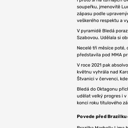
soupeřku, jmenovitě Luc
zápasu podle upravených
veškerého respektu a v
V pyramidě Bledá porazi
Szabovou. Udělala si ob
Necelé tři měsíce poté,
představila pod MMA pra
V roce 2021 pak absolvo
květnu vyhrála nad Kar
Štvanici v červenci, kde
Bledá do Oktagonu přichá
udělat velký progres i v
konci roku titulového z
Povede před Brazilku
Brazilka Marbelly Lima 