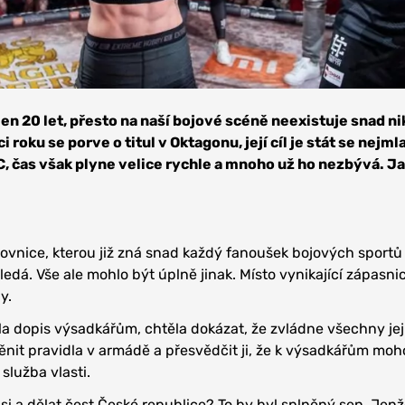
jen 20 let, přesto na naší bojové scéně neexistuje snad ni
ci roku se porve o titul v Oktagonu, její cíl je stát se nejml
C, čas však plyne velice rychle a mnoho už ho nezbývá. Jak
ovnice, kterou již zná snad každý fanoušek bojových sportů
Bledá. Vše ale mohlo být úplně jinak. Místo vynikající zápasnic
y.
ala dopis výsadkářům, chtěla dokázat, že zvládne všechny jej
měnit pravidla v armádě a přesvědčit ji, že k výsadkářům moho
 služba vlasti.
si a dělat čest České republice? To by byl splněný sen. Jenž