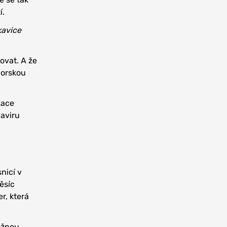
í.
kavice
ovat. A že
iorskou
zace
naviru
nicí v
ěsíc
r, která
ožnou