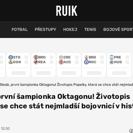
FOTBAL
PŘESTUPY
HOKEJ
TENIS
BOJOVÉ SPOR
STO
BRO
CRE
BRD
PRE
DON
REA
ACC
ROC
HUD
Bledá, první šampionka Oktagonu! Životopis Popelky, která se chce stát nejmladší
první šampionka Oktagonu! Životopis
se chce stát nejmladší bojovnicí v his
, 12:30