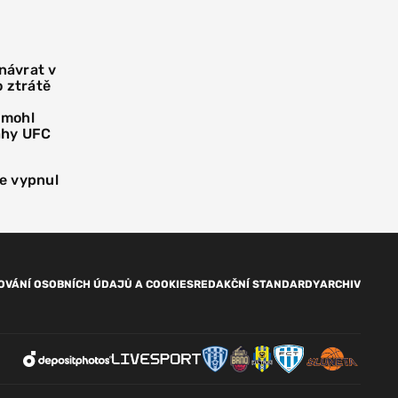
 návrat v
o ztrátě
 mohl
áhy UFC
e vypnul
OVÁNÍ OSOBNÍCH ÚDAJŮ A COOKIES
REDAKČNÍ STANDARDY
ARCHIV