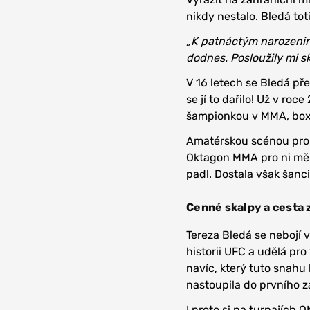
nikdy nestalo. Bledá tot
„K patnáctým narozenin
dodnes. Posloužily mi s
V 16 letech se Bledá př
se jí to dařilo! Už v ro
šampionkou v MMA, box
Amatérskou scénou prol
Oktagon MMA pro ni měla
padl. Dostala však šanc
Cenné skalpy a cesta 
Tereza Bledá se nebojí 
historii UFC a udělá pro
navíc, který tuto snahu
nastoupila do prvního z
I proto si na turnajíc