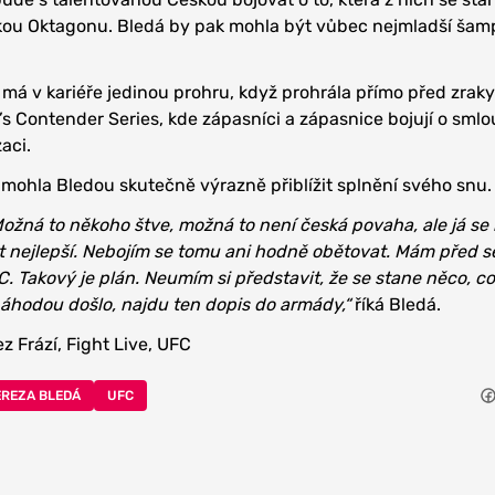
ou Oktagonu. Bledá by pak mohla být vůbec nejmladší šam
a má v kariéře jedinou prohru, když prohrála přímo před zrak
s Contender Series, kde zápasníci a zápasnice bojují o smlo
aci.
mohla Bledou skutečně výrazně přiblížit splnění svého snu.
ožná to někoho štve, možná to není česká povaha, ale já se
ýt nejlepší. Nebojím se tomu ani hodně obětovat. Mám před 
. Takový je plán. Neumím si představit, že se stane něco, co
náhodou došlo, najdu ten dopis do armády,“
říká Bledá.
 Frází, Fight Live, UFC
EREZA BLEDÁ
UFC