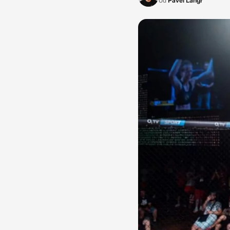
Od
Pavel Langr