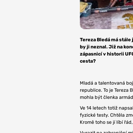
Zdroj:
Oktagon
Tereza Bledá má stále 
MMA
by ji neznal. Již na kon
zápasnicí v historii UF
cesta?
Mladá a talentovaná boj
republice. To je Tereza 
mohla být členka armád
Ve 14 letech totiž naps
fyzické testy. Chtěla z
Kromě toho se jí líbí řád,
Vyrazit na zahraniční mi