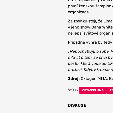
první ženskou šampionk
organizace.
Za zmínku stojí, že Lim
v jeho show Dana White’
nejlepší světové organiz
Případná výhra by tedy 
„Nepochybuju o sobě. M
mluvit o tom, že chci b
cestu, která vede do UFC
překazí. Kdyby k tomu 
Zdroj:
Oktagon MMA, Bez
ŠTÍTKY:
OKTAGON MMA
T
DISKUSE