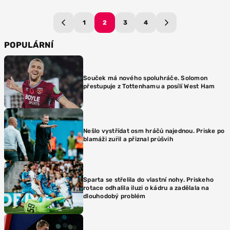
1
2
3
4
POPULÁRNÍ
Souček má nového spoluhráče. Solomon
přestupuje z Tottenhamu a posílí West Ham
Nešlo vystřídat osm hráčů najednou. Priske po
blamáži zuřil a přiznal průšvih
Sparta se střelila do vlastní nohy. Priskeho
rotace odhalila iluzi o kádru a zadělala na
dlouhodobý problém