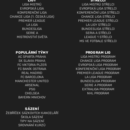
LIGY
STŘELCI
LIGA MISTRŮ
LIGA MISTRŮ STŘELCI
EVROPSKÁ LIGA
EVROPSKÁ LIGA STŘELCI
KONFERENČNÍ LIGA
KONFERENČNÍ LIGA STŘELCI
CHANCE LIGA (1. ČESKÁ LIGA)
CHANCE LIGA STŘELCI
PREMIER LEAGUE
PREMIER LEAGUE STŘELCI
LA LIGA
LA LIGY STŘELCI
BUNDESLIGA
BUNDESLIGA STŘELCI
SERIE A
SERIA A STŘELCI
MISTROVSTVÍ SVĚTA
LEAGUE 1 STŘELCI
MS VE FOTBALE STŘELCI
POPULÁRNÍ TÝMY
PROGRAM LIG
AC SPARTA PRAHA
LIGA MISTRŮ PROGRAM
SK SLAVIA PRAHA
CHANCE LIGA PROGRAM
FC VIKTORIA PLZEŇ
EVROPSKÁ LIGA PROGRAM
FC BANÍK OSTRAVA
KONFERENČNÍ LIGA PROGRAM
REAL MADRID
PREMIER LEAGUE PROGRAM
FC BARCELONA
LA LIGA PROGRAM
MANCHESTER UNITED
BUNDESLIGA PROGRAM
ARSENAL
SERIE A PROGRAM
PSG
EXTRALIGA PROGRAM
CHELSEA
NHL PROGRAM
BAYERN MNICHOV
SÁZENÍ
ŽEBŘÍČEK SÁZKOVÝCH KANCELÁŘÍ
ŠKOLA SÁZENÍ
TIPY NA SÁZENÍ
SROVNÁNÍ KURZŮ