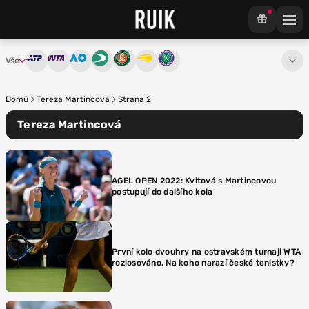
Vše
ATP
WTA
Australian Open
Davis Cup
French Open
US Open
Wimbledon
Domů
Tereza Martincová
Strana 2
Tereza Martincová
AGEL OPEN 2022: Kvitová s Martincovou
postupují do dalšího kola
První kolo dvouhry na ostravském turnaji WTA
rozlosováno. Na koho narazí české tenistky?