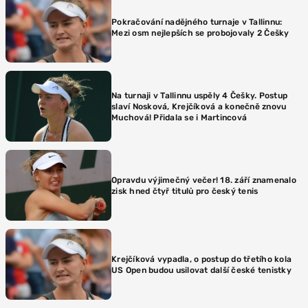
Pokračování nadějného turnaje v Tallinnu:
Mezi osm nejlepších se probojovaly 2 Češky
Na turnaji v Tallinnu uspěly 4 Češky. Postup
slaví Nosková, Krejčíková a konečně znovu
Muchová! Přidala se i Martincová
Opravdu výjimečný večer! 18. září znamenalo
zisk hned čtyř titulů pro český tenis
Krejčíková vypadla, o postup do třetího kola
US Open budou usilovat další české tenistky