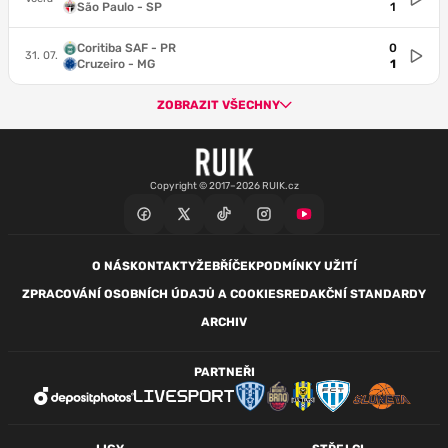
São Paulo - SP
1
Coritiba SAF - PR
0
31. 07.
Cruzeiro - MG
1
ZOBRAZIT VŠECHNY
Copyright © 2017–2026 RUIK.cz
O NÁS
KONTAKTY
ŽEBŘÍČEK
PODMÍNKY UŽITÍ
ZPRACOVÁNÍ OSOBNÍCH ÚDAJŮ A COOKIES
REDAKČNÍ STANDARDY
ARCHIV
PARTNEŘI