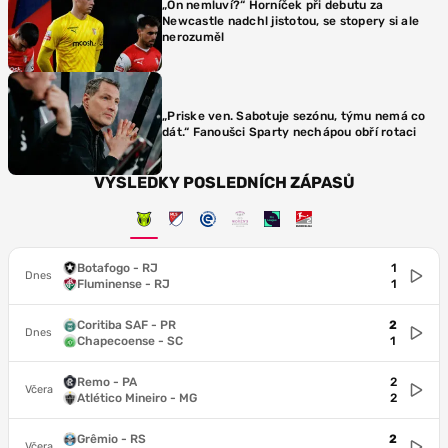
„On nemluví?“ Horníček při debutu za
Newcastle nadchl jistotou, se stopery si ale
nerozuměl
„Priske ven. Sabotuje sezónu, týmu nemá co
dát.“ Fanoušci Sparty nechápou obří rotaci
VÝSLEDKY POSLEDNÍCH ZÁPASŮ
Botafogo - RJ
1
Dnes
Fluminense - RJ
1
Coritiba SAF - PR
2
Dnes
Chapecoense - SC
1
Remo - PA
2
Včera
Atlético Mineiro - MG
2
Grêmio - RS
2
Včera