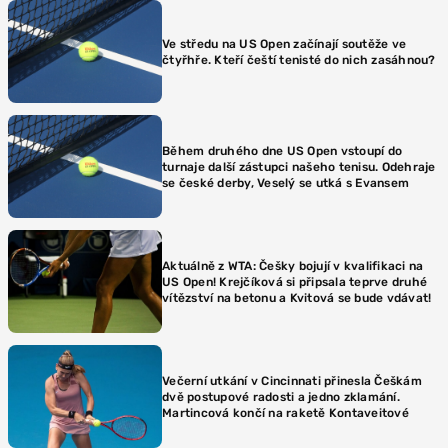
Ve středu na US Open začínají soutěže ve
čtyřhře. Kteří čeští tenisté do nich zasáhnou?
Během druhého dne US Open vstoupí do
turnaje další zástupci našeho tenisu. Odehraje
se české derby, Veselý se utká s Evansem
Aktuálně z WTA: Češky bojují v kvalifikaci na
US Open! Krejčíková si připsala teprve druhé
vítězství na betonu a Kvitová se bude vdávat!
Večerní utkání v Cincinnati přinesla Češkám
dvě postupové radosti a jedno zklamání.
Martincová končí na raketě Kontaveitové