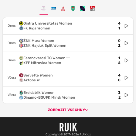
Gintra Universitetas Women
4
Dnes
FK Riga Women
1
ŽNK Mura Women
0
Dnes
ZNK Hajduk Split Women
2
Ferencvarosi TC Women
1
Dnes
KFF Mitrovica Women
2
Servette Women
4
Včera
Aktobe W
0
Breidablik Women
3
Včera
Dinamo-BGUFK Minsk Women
2
ZOBRAZIT VŠECHNY
Copyright © 2017–2026 RUIK.cz