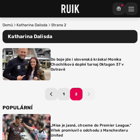
Domů
Katharina Dalisda
Strana 2
Katharina Dalisda
Do boje jde i slovenská kráska! Monika
Chochlíková doplní turnaj Oktagon 37 v
Ostravě
1
2
POPULÁRNÍ
„Mise je jasná, chceme do Premier League.“
Vítek promluvil o odchodu z Manchesteru
United