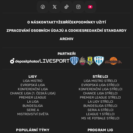
O NÁS
KONTAKTY
ŽEBŘÍČEK
PODMÍNKY UŽITÍ
ZPRACOVÁNÍ OSOBNÍCH ÚDAJŮ A COOKIES
REDAKČNÍ STANDARDY
ARCHIV
PARTNEŘI
LIGY
STŘELCI
LIGA MISTRŮ
LIGA MISTRŮ STŘELCI
EVROPSKÁ LIGA
EVROPSKÁ LIGA STŘELCI
KONFERENČNÍ LIGA
KONFERENČNÍ LIGA STŘELCI
CHANCE LIGA (1. ČESKÁ LIGA)
CHANCE LIGA STŘELCI
PREMIER LEAGUE
PREMIER LEAGUE STŘELCI
LA LIGA
LA LIGY STŘELCI
BUNDESLIGA
BUNDESLIGA STŘELCI
SERIE A
SERIA A STŘELCI
MISTROVSTVÍ SVĚTA
LEAGUE 1 STŘELCI
MS VE FOTBALE STŘELCI
POPULÁRNÍ TÝMY
PROGRAM LIG