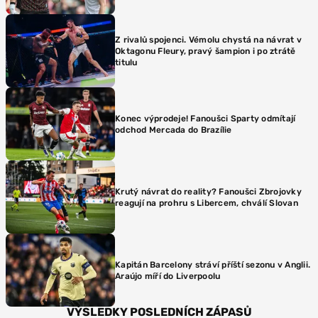
Z rivalů spojenci. Vémolu chystá na návrat v
Oktagonu Fleury, pravý šampion i po ztrátě
titulu
Konec výprodeje! Fanoušci Sparty odmítají
odchod Mercada do Brazílie
Krutý návrat do reality? Fanoušci Zbrojovky
reagují na prohru s Libercem, chválí Slovan
Kapitán Barcelony stráví příští sezonu v Anglii.
Araújo míří do Liverpoolu
VÝSLEDKY POSLEDNÍCH ZÁPASŮ