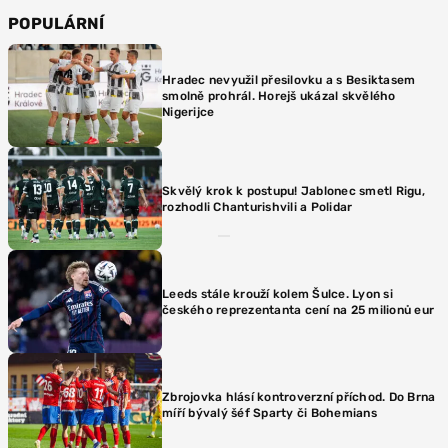
POPULÁRNÍ
Hradec nevyužil přesilovku a s Besiktasem
smolně prohrál. Horejš ukázal skvělého
Nigerijce
Skvělý krok k postupu! Jablonec smetl Rigu,
rozhodli Chanturishvili a Polidar
Leeds stále krouží kolem Šulce. Lyon si
českého reprezentanta cení na 25 milionů eur
Zbrojovka hlásí kontroverzní příchod. Do Brna
míří bývalý šéf Sparty či Bohemians