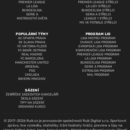
PREMIER LEAGUE
PREMIER LEAGUE STŘELCI
LA LIGA
LA LIGY STŘELCI
BUNDESLIGA
BUNDESLIGA STŘELCI
SERIE A
SERIA A STŘELCI
MISTROVSTVÍ SVĚTA
LEAGUE 1 STŘELCI
MS VE FOTBALE STŘELCI
POPULÁRNÍ TÝMY
PROGRAM LIG
AC SPARTA PRAHA
LIGA MISTRŮ PROGRAM
SK SLAVIA PRAHA
CHANCE LIGA PROGRAM
FC VIKTORIA PLZEŇ
EVROPSKÁ LIGA PROGRAM
FC BANÍK OSTRAVA
KONFERENČNÍ LIGA PROGRAM
REAL MADRID
PREMIER LEAGUE PROGRAM
FC BARCELONA
LA LIGA PROGRAM
MANCHESTER UNITED
BUNDESLIGA PROGRAM
ARSENAL
SERIE A PROGRAM
PSG
EXTRALIGA PROGRAM
CHELSEA
NHL PROGRAM
BAYERN MNICHOV
SÁZENÍ
ŽEBŘÍČEK SÁZKOVÝCH KANCELÁŘÍ
ŠKOLA SÁZENÍ
TIPY NA SÁZENÍ
SROVNÁNÍ KURZŮ
© 2017–2026 Ruik.cz je provozován společností Ruik Digital s.r.o. Sportovní
zprávy, live výsledky, statistiky, tržní hodnoty hráčů, preview a tipy na