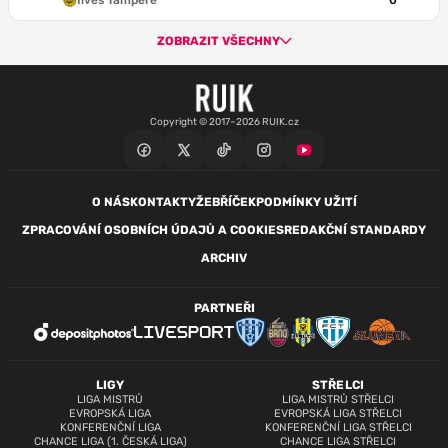
Ilves Tampere
0
ZOBRAZIT VŠECHNY
Copyright © 2017–2026 RUIK.cz
O NÁS
KONTAKTY
ŽEBŘÍČEK
PODMÍNKY UŽITÍ
ZPRACOVÁNÍ OSOBNÍCH ÚDAJŮ A COOKIES
REDAKČNÍ STANDARDY
ARCHIV
PARTNEŘI
LIGY
STŘELCI
LIGA MISTRŮ
LIGA MISTRŮ STŘELCI
EVROPSKÁ LIGA
EVROPSKÁ LIGA STŘELCI
KONFERENČNÍ LIGA
KONFERENČNÍ LIGA STŘELCI
CHANCE LIGA (1. ČESKÁ LIGA)
CHANCE LIGA STŘELCI