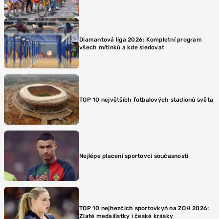
Diamantová liga 2026: Kompletní program
všech mítinků a kde sledovat
TOP 10 největších fotbalových stadionů světa
Nejlépe placení sportovci současnosti
TOP 10 nejhezčích sportovkyň na ZOH 2026:
Zlaté medailistky i české krásky