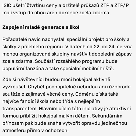
ISIC ušetří čtvrtinu ceny a držitelé průkazů ZTP a ZTP/P
mají vstup do obou arén dokonce zcela zdarma.
Zapojení mladé generace a škol
Pořadatelé navíc nachystali speciální projekt pro školy a
školky z přilehlého regionu. V datech od 22. do 24. června
mohou organizované skupiny navštívit dopolední zápasy
zcela zdarma. Součástí rozsáhlého programu bude
populární fanzóna a také speciální mobilní hřiště.
Zde si návštěvníci budou moci hokejbal aktivně
vyzkoušet. Chybět pochopitelně nebudou ani různorodé
soutěže o zajímavé věcné ceny. Odměnu získá také
nejvíce fandící škola nebo třída s nejlepším
transparentem. Hlavním cílem této iniciativy je atraktivní
formou přiblížit hokejbal malým dětem. Sekundárním
přínosem pak bude snaha vytvořit opravdu jedinečnou
atmosféru přímo v ochozech.