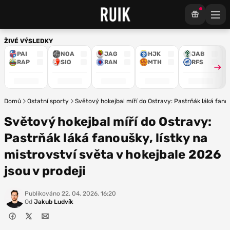
ŽIVÉ VÝSLEDKY
PAI
NOA
JAG
HJK
JAB
RAP
SIO
RAN
MTH
RFS
Domů
Ostatní sporty
Světový hokejbal míří do Ostravy: Pastrňák láká fanou
Světový hokejbal míří do Ostravy:
Pastrňák láká fanoušky, lístky na
mistrovství světa v hokejbale 2026
jsou v prodeji
Publikováno
22. 04. 2026, 16:20
Od
Jakub Ludvík