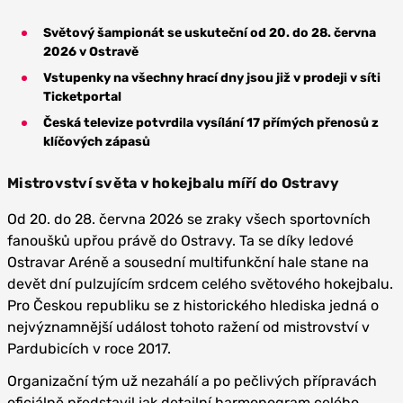
Světový šampionát se uskuteční od 20. do 28. června
2026 v Ostravě
Vstupenky na všechny hrací dny jsou již v prodeji v síti
Ticketportal
Česká televize potvrdila vysílání 17 přímých přenosů z
klíčových zápasů
Mistrovství světa v hokejbalu míří do Ostravy
Od 20. do 28. června 2026 se zraky všech sportovních
fanoušků upřou právě do Ostravy. Ta se díky ledové
Ostravar Aréně a sousední multifunkční hale stane na
devět dní pulzujícím srdcem celého světového hokejbalu.
Pro Českou republiku se z historického hlediska jedná o
nejvýznamnější událost tohoto ražení od mistrovství v
Pardubicích v roce 2017.
Organizační tým už nezahálí a po pečlivých přípravách
oficiálně představil jak detailní harmonogram celého