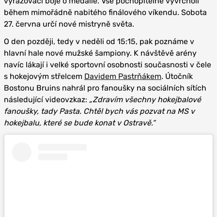
vyřazovací boje o medaile. Vše pochopitelně vyvrcholí
během mimořádně nabitého finálového víkendu. Sobota
27. června určí nové mistryně světa.
O den později, tedy v neděli od 15:15, pak poznáme v
hlavní hale nové mužské šampiony. K návštěvě arény
navíc lákají i velké sportovní osobnosti současnosti v čele
s hokejovým střelcem
Davidem Pastrňákem
. Útočník
Bostonu Bruins nahrál pro fanoušky na sociálních sítích
následující videovzkaz:
„Zdravím všechny hokejbalové
fanoušky, tady Pasta. Chtěl bych vás pozvat na MS v
hokejbalu, které se bude konat v Ostravě.“