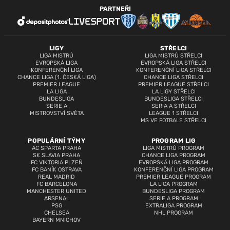
PARTNEŘI
LIGY
STŘELCI
LIGA MISTRŮ
LIGA MISTRŮ STŘELCI
EVROPSKÁ LIGA
EVROPSKÁ LIGA STŘELCI
KONFERENČNÍ LIGA
KONFERENČNÍ LIGA STŘELCI
CHANCE LIGA (1. ČESKÁ LIGA)
CHANCE LIGA STŘELCI
PREMIER LEAGUE
PREMIER LEAGUE STŘELCI
LA LIGA
LA LIGY STŘELCI
BUNDESLIGA
BUNDESLIGA STŘELCI
SERIE A
SERIA A STŘELCI
MISTROVSTVÍ SVĚTA
LEAGUE 1 STŘELCI
MS VE FOTBALE STŘELCI
POPULÁRNÍ TÝMY
PROGRAM LIG
AC SPARTA PRAHA
LIGA MISTRŮ PROGRAM
SK SLAVIA PRAHA
CHANCE LIGA PROGRAM
FC VIKTORIA PLZEŇ
EVROPSKÁ LIGA PROGRAM
FC BANÍK OSTRAVA
KONFERENČNÍ LIGA PROGRAM
REAL MADRID
PREMIER LEAGUE PROGRAM
FC BARCELONA
LA LIGA PROGRAM
MANCHESTER UNITED
BUNDESLIGA PROGRAM
ARSENAL
SERIE A PROGRAM
PSG
EXTRALIGA PROGRAM
CHELSEA
NHL PROGRAM
BAYERN MNICHOV