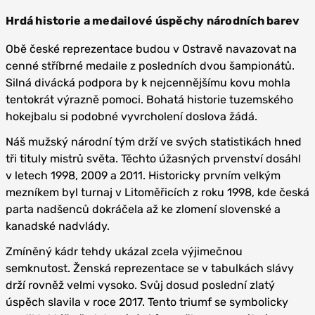
Hrdá historie a medailové úspěchy národních barev
Obě české reprezentace budou v Ostravě navazovat na
cenné stříbrné medaile z posledních dvou šampionátů.
Silná divácká podpora by k nejcennějšímu kovu mohla
tentokrát výrazně pomoci. Bohatá historie tuzemského
hokejbalu si podobné vyvrcholení doslova žádá.
Náš mužský národní tým drží ve svých statistikách hned
tři tituly mistrů světa. Těchto úžasných prvenství dosáhl
v letech 1998, 2009 a 2011. Historicky prvním velkým
mezníkem byl turnaj v Litoměřicích z roku 1998, kde česká
parta nadšenců dokráčela až ke zlomení slovenské a
kanadské nadvlády.
Zmíněný kádr tehdy ukázal zcela výjimečnou
semknutost. Ženská reprezentace se v tabulkách slávy
drží rovněž velmi vysoko. Svůj dosud poslední zlatý
úspěch slavila v roce 2017. Tento triumf se symbolicky