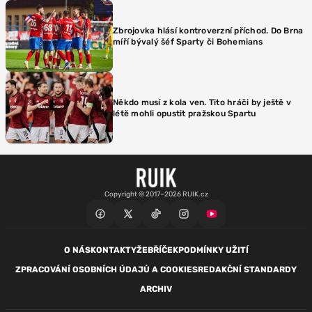
Zbrojovka hlásí kontroverzní příchod. Do Brna
míří bývalý šéf Sparty či Bohemians
Někdo musí z kola ven. Tito hráči by ještě v
létě mohli opustit pražskou Spartu
Copyright © 2017–2026 RUIK.cz
O NÁS
KONTAKTY
ŽEBŘÍČEK
PODMÍNKY UŽITÍ
ZPRACOVÁNÍ OSOBNÍCH ÚDAJŮ A COOKIES
REDAKČNÍ STANDARDY
ARCHIV