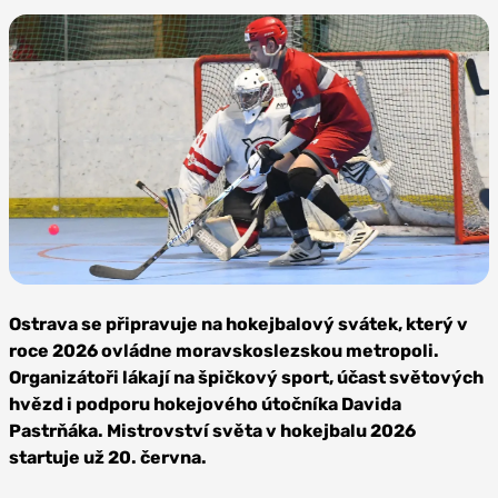
Foto:
Profimedia
Ostrava se připravuje na hokejbalový svátek, který v
roce 2026 ovládne moravskoslezskou metropoli.
Organizátoři lákají na špičkový sport, účast světových
hvězd i podporu hokejového útočníka Davida
Pastrňáka. Mistrovství světa v hokejbalu 2026
startuje už 20. června.