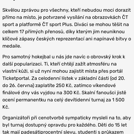
Skvělou zprávou pro všechny, kteří nebudou moci dorazit
přímo na místo, je potvrzené vysílání na obrazovkách ČT
sport a platformě ČT sport Plus. Diváci se mohou těšit na
celkem 17 přímých přenosů, díky kterým jim neuniknou
klíčové zápasy českých reprezentací ani napínavé bitvy o
medaile.
Pro samotný hokejbal u nás jde navíc o obrovský krok k
další popularizaci. Ti, kteří chtějí zažít atmosféru na
vlastní kůži, si už nyní mohou zajistit místa přes portál
Ticketportal. Za celodenní lístek v základní části (od 20.
do 26. června) zaplatíte 250 Kč, zatímco víkendové
finálové dny vás vyjdou na 300 Kč. Skalní fanoušci jistě
ocení permanentku na celý devítidenní turnaj za 1 500
Kč.
Organizátoři při cenotvorbě sympaticky mysleli na to, aby
byl turnaj dostupný opravdu pro každého. Děti do 15 let
tak mají padesátiprocentní slevu, studenti s průkazem