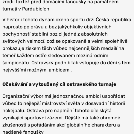
zrodil taktéž před domácími fanoušky na památném
turnaji v Pardubicích.
V historii tohoto dynamického sportu drží Česká republika
naprosto po právu a bez jakýchkoliv objektivních
pochybností stabilní pozici jedné z absolutních
světových velmocí, což se opakovaně a velmi spolehlivě
prokazuje ziskem těch vůbec nejcennějších medailí na
téměř každém ostře sledovaném mezinárodním
šampionátu. Ostravský podnik tak vstupuje do dění s těmi
nejvyššími možnými ambicemi.
Očekávání a vytoužený cíl ostravského turnaje
Organizační výbor má jednoznačnou ambici uspořádat
vůbec to nejlepší mistrovství světa v dosavadní historii
hokejbalu. Ostrava pro naplnění tohoto cíle skýtá
vynikající sportovní zázemí. Dějiště má také ohromné
zkušenosti s pořádáním akcí globálního charakteru a
nadšené fanoušky.