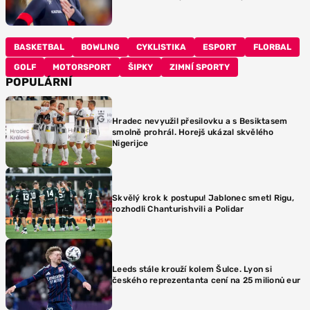
BASKETBAL
BOWLING
CYKLISTIKA
ESPORT
FLORBAL
GOLF
MOTORSPORT
ŠIPKY
ZIMNÍ SPORTY
POPULÁRNÍ
Hradec nevyužil přesilovku a s Besiktasem
smolně prohrál. Horejš ukázal skvělého
Nigerijce
Skvělý krok k postupu! Jablonec smetl Rigu,
rozhodli Chanturishvili a Polidar
Leeds stále krouží kolem Šulce. Lyon si
českého reprezentanta cení na 25 milionů eur