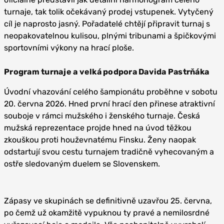
turnaje, tak tolik očekávaný prodej vstupenek. Vytyčený
cíl je naprosto jasný. Pořadatelé chtějí připravit turnaj s
neopakovatelnou kulisou, plnými tribunami a špičkovými
sportovními výkony na hrací ploše.
Program turnaje a velká podpora Davida Pastrňáka
Úvodní vhazování celého šampionátu proběhne v sobotu
20. června 2026. Hned první hrací den přinese atraktivní
souboje v rámci mužského i ženského turnaje. Česká
mužská reprezentace projde hned na úvod těžkou
zkouškou proti houževnatému Finsku. Ženy naopak
odstartují svou cestu turnajem tradičně vyhecovaným a
ostře sledovaným duelem se Slovenskem.
Zápasy ve skupinách se definitivně uzavřou 25. června,
po čemž už okamžitě vypuknou ty pravé a nemilosrdné