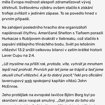
měla Evropa možnost alespoň zdramatizovat vývoj
střetnutí. Světovému výběru ovšem stačilo k získání
trofeje zvítězit v jediném zápase. To se povedlo hned v
prvním případě.
Na zahájení posledního hracího dne organizátoři
naplánovali čtyřhru. Američané Shelton s Tiafoem porazili
Hurkacze s Rubljovem dvakrát v tiebreaku, což stačilo k
zapsání stěžejního třináctého bodu. Svět po letošním
vítězství 13:2 snížil celkovou bilanci v zatím krátké historii
Laver Cupu na 2:4.
„Už myslíme na příští rok, protože, víte, vyhrát je mnohem
lepší než prohrát. Prvních pár let jsme se trápili a teď jsme
okusili chuť vítězství. A je to dobrý pocit,“
řekl pro oficiální
lavercupový
web
spokojený kapitán vítězů John
McEnroe.
Jeho protějšek na evropské lavičce Björn Borg byl po
skončení akce naopak smutný.
„Dali jsme do toho sto