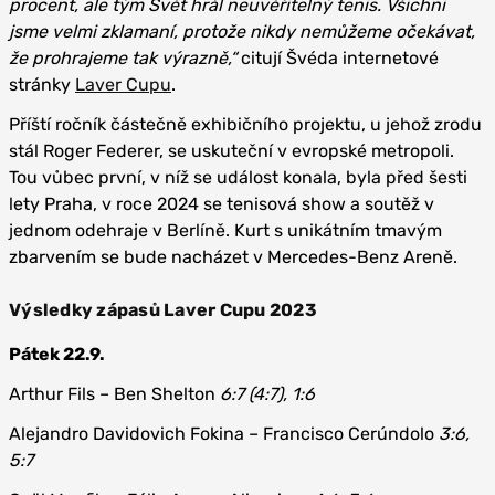
procent, ale tým Svět hrál neuvěřitelný tenis. Všichni
jsme velmi zklamaní, protože nikdy nemůžeme očekávat,
že prohrajeme tak výrazně,“
citují Švéda internetové
stránky
Laver Cupu
.
Příští ročník částečně exhibičního projektu, u jehož zrodu
stál Roger Federer, se uskuteční v evropské metropoli.
Tou vůbec první, v níž se událost konala, byla před šesti
lety Praha, v roce 2024 se tenisová show a soutěž v
jednom odehraje v Berlíně. Kurt s unikátním tmavým
zbarvením se bude nacházet v Mercedes-Benz Areně.
Výsledky zápasů Laver Cupu 2023
Pátek 22.9.
Arthur Fils – Ben Shelton
6:7 (4:7), 1:6
Alejandro Davidovich Fokina – Francisco Cerúndolo
3:6,
5:7