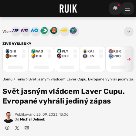
Vše
ATP
WTA
Australian Open
Davis Cup
French Open
US Open
Wimbledon
ŽIVÉ VÝSLEDKY
SIR
VAS
PLY
KAI
KUR
BRO
DIF
EXE
LEV
PRO
Domů
Tenis
Svět jasným vládcem Laver Cupu. Evropané vyhráli jediný záp
Svět jasným vládcem Laver Cupu.
Evropané vyhráli jediný zápas
Publikováno
25. 09. 2023, 13:06
Od
Michal Jelínek