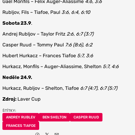
Gaël Monfils – Félix Auger-Aliassime
4:6, 3:6
Rubljov, Fils – Tiafoe, Paul
3:6, 6:4, 6:10
Sobota 23.9
.
Andrej Rubljov – Taylor Fritz
2:6, 6:7 (3:7)
Casper Ruud – Tommy Paul
7:6 (8:6), 6:2
Hubert Hurkacz – Frances Tiafoe
5:7, 3:6
Hurkacz, Monfils – Auger-Aliassime, Shelton
5:7, 4:6
Neděle 24.9.
Hurkacz, Rubljov – Shelton, Tiafoe
6:7 (4:7), 6:7 (5:7)
Zdroj:
Laver Cup
ŠTÍTKY:
ANDREY RUBLEV
BEN SHELTON
CASPER RUUD
FRANCES TIAFOE