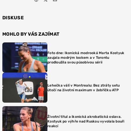
DISKUSE
MOHLO BY VÁS ZAJÍMAT
Foto dne: Ikonická modrooká Marta Kostyuk
zaujala modrým lookem a v Torontu
prodloužila svou působivou sérii
Lehečka válí v Montrealu: Bez ztráty setu
útočí na životní maximum v žebříčku ATP
Životní titul a ikonická akrobatická oslava.
Kostyuk po výhře nad Ruskou vyvolala bouři
reakcí