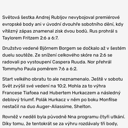
Světová šestka Andrej Rubljov nevybojoval premiérové
evropské body ani v úvodní dvouhře sobotního dění, kdy
vítězný zápas znamenal zisk dvou bodů. Rus prohrál s
Taylorem Fritzem 2:6 a 6:7.
Družstvo vedené Björnem Borgem se dočkalo až v šestém
duelu soutěže. Ze snížení celkového skóre na 2:6 se
radovali po vystoupení Caspera Ruuda. Nor přehrál
Tommyho Paula poměrem 7:6 a 6:2.
Start velkého obratu to ale neznamenalo. Ještě v sobotu
Svět zvýšil své vedení na 10:2. Mohla za to výhra
Francese Tiafoea nad Hubertem Hurkaczem a následný
deblový triumf. Polák Hurkacz v něm po boku Monfilse
nestačil na duo Auger-Aliassime, Shelton.
Rovněž v neděli byla původně Nna programu čtyři utkání.
Díky tomu, že tentokrát se za výhru rozdávaly tři body,