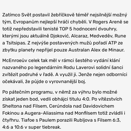
Zatímco Svět postavil žebříčkově téměř nejsilnější možný
tým, Evropanům nejlepší hráči chyběli. V Rogers Areně se
totiž nepředstavili tenisté TOP 5 hodnocení dvouhry,
kterými jsou aktuálně Djoković, Alcaraz, Medveděv, Rune
a Tsitsipas. Z nejvýše postavených mužů pořadí ATP ze
zbytku planety nepřijel pouze Australan Alex de Minaur.
McEnroeův celek tak měl v rámci šestého vydání klání
nazvaného po legendárním Rodu Laverovi solidní šanci
zvítězit podruhé v řadě. A využil ji. Jenže nejen odborníci
očekávali, že půjde o vyrovnanější boj.
Po pátečním programu, v němž za výhru bylo možné
získat jeden bod, vedli obhájci titulu 4:0. Po vítězstvích
Sheltona nad Filsem, Cerúndola nad Davidovichem
Fokinou a Augera-Aliassima nad Monfilsem totiž zvládli i
čtyřhru. Tiafoe s Paulem porazili Rubljova s Filsem 6:3,
4:6 a 10:6 v super tiebreak.