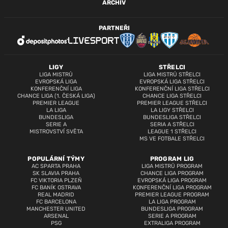
ARCHIV
PARTNEŘI
LIGY
STŘELCI
LIGA MISTRŮ
LIGA MISTRŮ STŘELCI
EVROPSKÁ LIGA
EVROPSKÁ LIGA STŘELCI
KONFERENČNÍ LIGA
KONFERENČNÍ LIGA STŘELCI
CHANCE LIGA (1. ČESKÁ LIGA)
CHANCE LIGA STŘELCI
PREMIER LEAGUE
PREMIER LEAGUE STŘELCI
LA LIGA
LA LIGY STŘELCI
BUNDESLIGA
BUNDESLIGA STŘELCI
SERIE A
SERIA A STŘELCI
MISTROVSTVÍ SVĚTA
LEAGUE 1 STŘELCI
MS VE FOTBALE STŘELCI
POPULÁRNÍ TÝMY
PROGRAM LIG
AC SPARTA PRAHA
LIGA MISTRŮ PROGRAM
SK SLAVIA PRAHA
CHANCE LIGA PROGRAM
FC VIKTORIA PLZEŇ
EVROPSKÁ LIGA PROGRAM
FC BANÍK OSTRAVA
KONFERENČNÍ LIGA PROGRAM
REAL MADRID
PREMIER LEAGUE PROGRAM
FC BARCELONA
LA LIGA PROGRAM
MANCHESTER UNITED
BUNDESLIGA PROGRAM
ARSENAL
SERIE A PROGRAM
PSG
EXTRALIGA PROGRAM