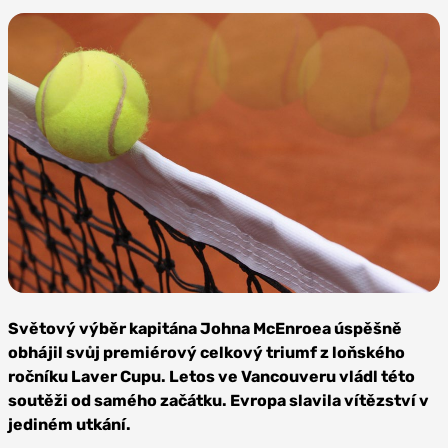
Zdroj: Evdcoldeportes,
CC BY-SA 2.5 co
Světový výběr kapitána Johna McEnroea úspěšně
obhájil svůj premiérový celkový triumf z loňského
ročníku Laver Cupu. Letos ve Vancouveru vládl této
soutěži od samého začátku. Evropa slavila vítězství v
jediném utkání.