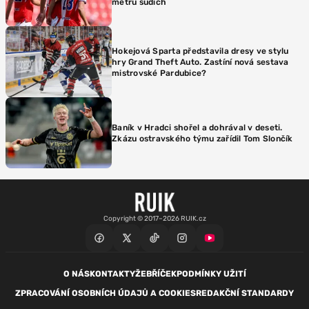
metru sudích
Hokejová Sparta představila dresy ve stylu
hry Grand Theft Auto. Zastíní nová sestava
mistrovské Pardubice?
Baník v Hradci shořel a dohrával v deseti.
Zkázu ostravského týmu zařídil Tom Slončík
Copyright © 2017–2026 RUIK.cz
O NÁS
KONTAKTY
ŽEBŘÍČEK
PODMÍNKY UŽITÍ
ZPRACOVÁNÍ OSOBNÍCH ÚDAJŮ A COOKIES
REDAKČNÍ STANDARDY