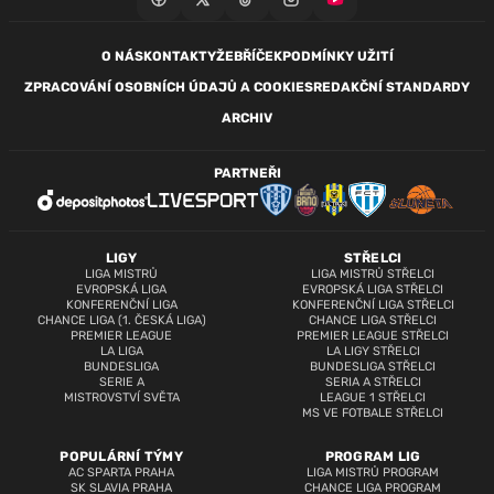
O NÁS
KONTAKTY
ŽEBŘÍČEK
PODMÍNKY UŽITÍ
ZPRACOVÁNÍ OSOBNÍCH ÚDAJŮ A COOKIES
REDAKČNÍ STANDARDY
ARCHIV
PARTNEŘI
LIGY
STŘELCI
LIGA MISTRŮ
LIGA MISTRŮ STŘELCI
EVROPSKÁ LIGA
EVROPSKÁ LIGA STŘELCI
KONFERENČNÍ LIGA
KONFERENČNÍ LIGA STŘELCI
CHANCE LIGA (1. ČESKÁ LIGA)
CHANCE LIGA STŘELCI
PREMIER LEAGUE
PREMIER LEAGUE STŘELCI
LA LIGA
LA LIGY STŘELCI
BUNDESLIGA
BUNDESLIGA STŘELCI
SERIE A
SERIA A STŘELCI
MISTROVSTVÍ SVĚTA
LEAGUE 1 STŘELCI
MS VE FOTBALE STŘELCI
POPULÁRNÍ TÝMY
PROGRAM LIG
AC SPARTA PRAHA
LIGA MISTRŮ PROGRAM
SK SLAVIA PRAHA
CHANCE LIGA PROGRAM