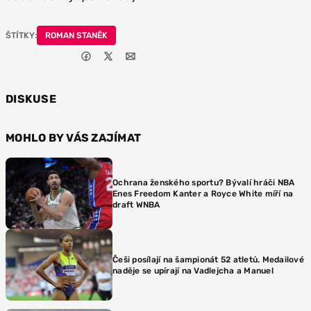
ŠTÍTKY:
ROMAN STANĚK
DISKUSE
MOHLO BY VÁS ZAJÍMAT
Ochrana ženského sportu? Bývalí hráči NBA
Enes Freedom Kanter a Royce White míří na
draft WNBA
Češi posílají na šampionát 52 atletů. Medailové
naděje se upírají na Vadlejcha a Manuel