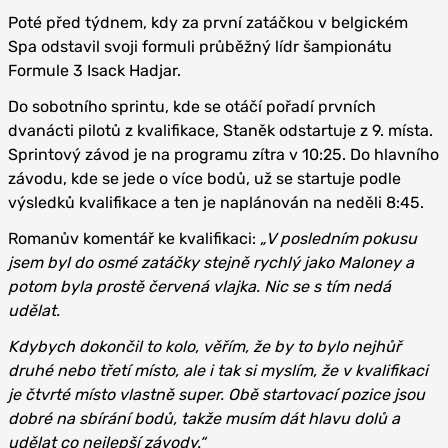
Poté před týdnem, kdy za první zatáčkou v belgickém
Spa odstavil svoji formuli průběžný lídr šampionátu
Formule 3 Isack Hadjar.
Do sobotního sprintu, kde se otáčí pořadí prvních
dvanácti pilotů z kvalifikace, Staněk odstartuje z 9. místa.
Sprintový závod je na programu zítra v 10:25. Do hlavního
závodu, kde se jede o více bodů, už se startuje podle
výsledků kvalifikace a ten je naplánován na neděli 8:45.
Romanův komentář ke kvalifikaci:
„V posledním pokusu
jsem byl do osmé zatáčky stejně rychlý jako Maloney a
potom byla prostě červená vlajka. Nic se s tím nedá
udělat.
Kdybych dokončil to kolo, věřím, že by to bylo nejhůř
druhé nebo třetí místo, ale i tak si myslím, že v kvalifikaci
je čtvrté místo vlastně super. Obě startovací pozice jsou
dobré na sbírání bodů, takže musím dát hlavu dolů a
udělat co nejlepší závody.“