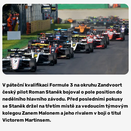
Zdroj: Flickr,
Interceptor73, CC BY
V páteční kvalifikaci Formule 3 na okruhu Zandvoort
2.0
český pilot Roman Staněk bojoval o pole position do
nedělního hlavního závodu. Před posledními pokusy
se Staněk držel na třetím místě za vedoucím týmovým
kolegou Zanem Malonem a jeho rivalem v boji o titul
Victorem Martinsem.