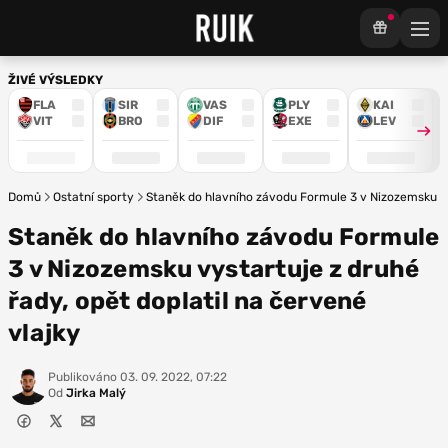
ŽIVÉ VÝSLEDKY
FLA
SIR
VAS
PLY
KAI
VIT
BRO
DIF
EXE
LEV
Domů
Ostatní sporty
Staněk do hlavního závodu Formule 3 v Nizozemsku vys
Staněk do hlavního závodu Formule
3 v Nizozemsku vystartuje z druhé
řady, opět doplatil na červené
vlajky
Publikováno
03. 09. 2022, 07:22
Od
Jirka Malý