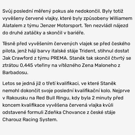
Svůj poslední měřený pokus ale nedokončil. Byly totiž
vyvěšeny červené vlajky, které byly způsobeny Williamem
Alatalem z týmu Jenzer Motorsport. Ten nezvládl nájezd
do druhé zatáčky a skončil v bariéře.
Těsně před vyvěšením červených vlajek se před českého
pilota, jenž hájí barvy italské stáje Trident, stihnul dostat
Jak Crawford z týmu PREMA. Staněk tak skončil čtvrtý se
ztrátou 0,445 vteřiny na vítězného Zena Maloneho z
Barbadosu.
Letos se jedná již o třetí kvalifikaci, ve které Staněk
nemohl dokončit svoje poslední kvalifikační kolo. Nejprve
v Rakousku na Red Bull Ringu, kdy byla 2 minuty před
koncem kvalifikace vyvěšena červená vlajka kvůli
odstavené formuli Zdeňka Chovance z české stáje
Charouz Racing System.