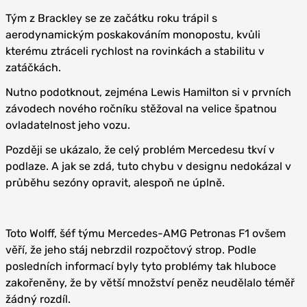
Tým z Brackley se ze začátku roku trápil s
aerodynamickým poskakováním monopostu, kvůli
kterému ztráceli rychlost na rovinkách a stabilitu v
zatáčkách.
Nutno podotknout, zejména Lewis Hamilton si v prvních
závodech nového ročníku stěžoval na velice špatnou
ovladatelnost jeho vozu.
Později se ukázalo, že celý problém Mercedesu tkví v
podlaze. A jak se zdá, tuto chybu v designu nedokázal v
průběhu sezóny opravit, alespoň ne úplně.
Toto Wolff, šéf týmu Mercedes-AMG Petronas F1 ovšem
věří, že jeho stáj nebrzdil rozpočtový strop. Podle
posledních informací byly tyto problémy tak hluboce
zakořeněny, že by větší množství peněz neudělalo téměř
žádný rozdíl.