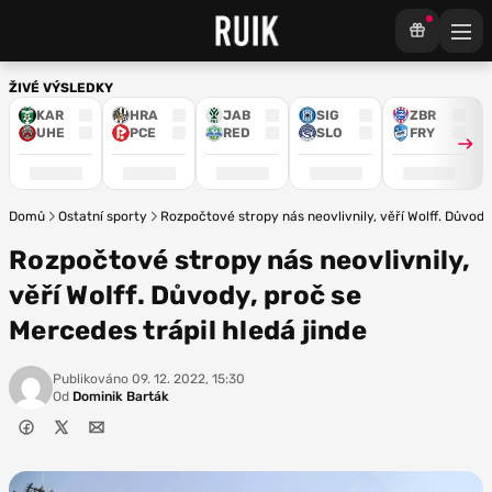
ŽIVÉ VÝSLEDKY
KAR
HRA
JAB
SIG
ZBR
UHE
PCE
RED
SLO
FRY
Domů
Ostatní sporty
Rozpočtové stropy nás neovlivnily, věří Wolff. Důvody
Rozpočtové stropy nás neovlivnily,
věří Wolff. Důvody, proč se
Mercedes trápil hledá jinde
Publikováno
09. 12. 2022, 15:30
Od
Dominik Barták