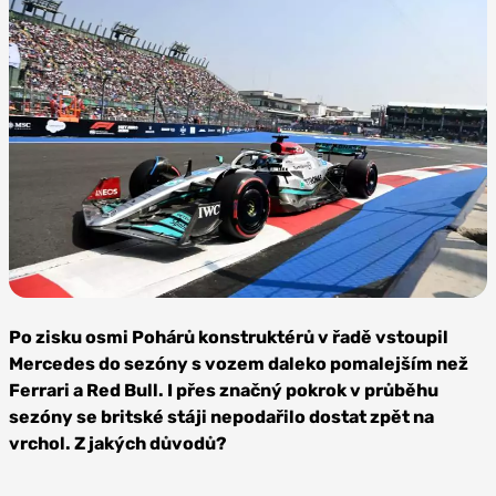
Zdroj: LAT Images,
Mercedes-AMG Petronas F1
Po zisku osmi Pohárů konstruktérů v řadě vstoupil
Mercedes do sezóny s vozem daleko pomalejším než
Ferrari a Red Bull. I přes značný pokrok v průběhu
sezóny se britské stáji nepodařilo dostat zpět na
vrchol. Z jakých důvodů?