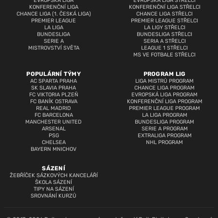
EVROPSKÁ LIGA
EVROPSKÁ LIGA STŘELCI
KONFERENČNÍ LIGA
KONFERENČNÍ LIGA STŘELCI
CHANCE LIGA (1. ČESKÁ LIGA)
CHANCE LIGA STŘELCI
PREMIER LEAGUE
PREMIER LEAGUE STŘELCI
LA LIGA
LA LIGY STŘELCI
BUNDESLIGA
BUNDESLIGA STŘELCI
SERIE A
SERIA A STŘELCI
MISTROVSTVÍ SVĚTA
LEAGUE 1 STŘELCI
MS VE FOTBALE STŘELCI
POPULÁRNÍ TÝMY
PROGRAM LIG
AC SPARTA PRAHA
LIGA MISTRŮ PROGRAM
SK SLAVIA PRAHA
CHANCE LIGA PROGRAM
FC VIKTORIA PLZEŇ
EVROPSKÁ LIGA PROGRAM
FC BANÍK OSTRAVA
KONFERENČNÍ LIGA PROGRAM
REAL MADRID
PREMIER LEAGUE PROGRAM
FC BARCELONA
LA LIGA PROGRAM
MANCHESTER UNITED
BUNDESLIGA PROGRAM
ARSENAL
SERIE A PROGRAM
PSG
EXTRALIGA PROGRAM
CHELSEA
NHL PROGRAM
BAYERN MNICHOV
SÁZENÍ
ŽEBŘÍČEK SÁZKOVÝCH KANCELÁŘÍ
ŠKOLA SÁZENÍ
TIPY NA SÁZENÍ
SROVNÁNÍ KURZŮ