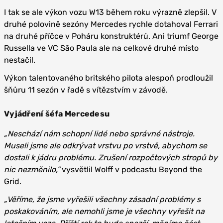
I tak se ale výkon vozu W13 během roku výrazně zlepšil. V
druhé polovině sezóny Mercedes rychle dotahoval Ferrari
na druhé příčce v Poháru konstruktérů. Ani triumf George
Russella ve VC São Paula ale na celkové druhé místo
nestačil.
Výkon talentovaného britského pilota alespoň prodloužil
šňůru 11 sezón v řadě s vítězstvím v závodě.
Vyjádření šéfa Mercedesu
„Neschází nám schopní lidé nebo správné nástroje.
Museli jsme ale odkrývat vrstvu po vrstvě, abychom se
dostali k jádru problému. Zrušení rozpočtových stropů by
nic nezměnilo,“
vysvětlil Wolff v podcastu Beyond the
Grid.
„Věříme, že jsme vyřešili všechny zásadní problémy s
poskakováním, ale nemohli jsme je všechny vyřešit na