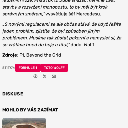
letošním voze. Příští rok to bude snazší, měníme část
stavby a rozvržení monopostu, to by měl být krok
správným směrem,“
vysvětluje šéf Mercedesu.
„S novými regulacemi se ale občas stává, že když řešíte
jeden problém, zjistíte, že byl způsoben jiným
problémem. Musíme tak zůstat pokorní a nemyslet si, že
se vrátíme hned do boje o titul,“
dodal Wolff.
Zdroje
: F1, Beyond the Grid
ŠTÍTKY:
FORMULE 1
TOTO WOLFF
DISKUSE
MOHLO BY VÁS ZAJÍMAT