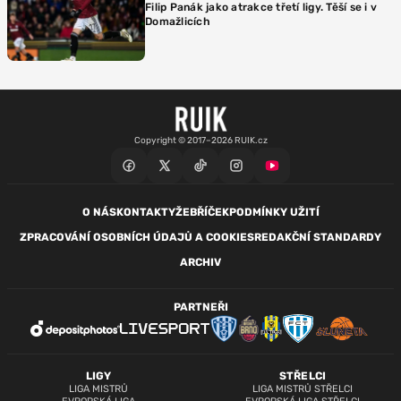
Filip Panák jako atrakce třetí ligy. Těší se i v
Domažlicích
Copyright © 2017–2026 RUIK.cz
O NÁS
KONTAKTY
ŽEBŘÍČEK
PODMÍNKY UŽITÍ
ZPRACOVÁNÍ OSOBNÍCH ÚDAJŮ A COOKIES
REDAKČNÍ STANDARDY
ARCHIV
PARTNEŘI
LIGY
STŘELCI
LIGA MISTRŮ
LIGA MISTRŮ STŘELCI