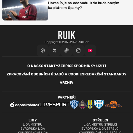
Haraslín je na odchodu. Kdo bude novým
kapitánem Sparty?
Copyright © 2017–2026 RUIK.cz
O NÁS
KONTAKTY
ŽEBŘÍČEK
PODMÍNKY UŽITÍ
ZPRACOVÁNÍ OSOBNÍCH ÚDAJŮ A COOKIES
REDAKČNÍ STANDARDY
ARCHIV
PARTNEŘI
LIGY
STŘELCI
LIGA MISTRŮ
LIGA MISTRŮ STŘELCI
EVROPSKÁ LIGA
EVROPSKÁ LIGA STŘELCI
KONFERENČNÍ LIGA
KONFERENČNÍ LIGA STŘELCI