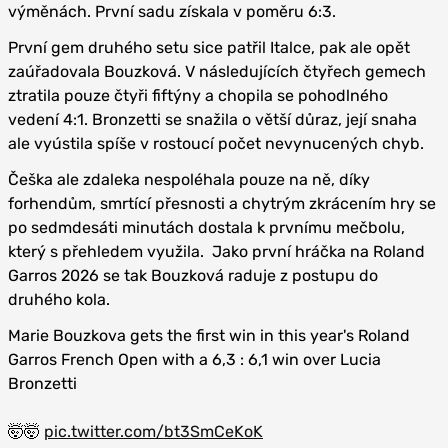
výměnách. První sadu získala v poměru 6:3.
První gem druhého setu sice patřil Italce, pak ale opět
zaúřadovala Bouzková. V následujících čtyřech gemech
ztratila pouze čtyři fiftýny a chopila se pohodlného
vedení 4:1. Bronzetti se snažila o větší důraz, její snaha
ale vyústila spíše v rostoucí počet nevynucených chyb.
Češka ale zdaleka nespoléhala pouze na ně, díky
forhendům, smrtící přesnosti a chytrým zkrácením hry se
po sedmdesáti minutách dostala k prvnímu mečbolu,
který s přehledem využila. Jako první hráčka na Roland
Garros 2026 se tak Bouzková raduje z postupu do
druhého kola.
Marie Bouzkova gets the first win in this year's Roland
Garros French Open with a 6,3 : 6,1 win over Lucia
Bronzetti
🤯🤯
pic.twitter.com/bt3SmCeKoK