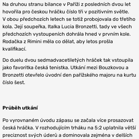
Na druhou stranu bilance v Paříži z posledních dvou let
hovořila pro českou hráčku číslo tři v pozitivním světle.
V obou předchozích letech se totiž probojovala do třetího
kola. Její soupeřka, Italka Lucia Bronzetti, tady ve všech
předchozích vystoupeních dohrála hned v prvním kole.
Rodačka z Rimini měla co dělat, aby letos prošla
kvalifikací.
Do duelu dvou sedmadvacetiletých hráček tak vstoupila
jako favoritka česká tenistka. Utkání mezi Bouzkovou a
Bronzetti otevřelo úvodní den pařížského majoru na kurtu
číslo šest.
Průběh utkání
Po vyrovnaném úvodu zápasu se začala více prosazovat
česká hráčka. V rozhodujícím trháku na 5:2 uplatnila větší
preciznost svých úderů a dominovala zejména v delších