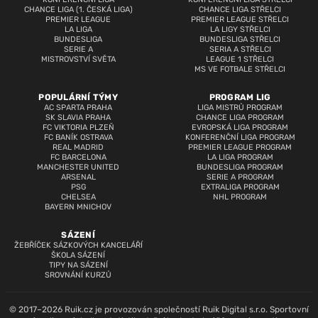
CHANCE LIGA (1. ČESKÁ LIGA)
CHANCE LIGA STŘELCI
PREMIER LEAGUE
PREMIER LEAGUE STŘELCI
LA LIGA
LA LIGY STŘELCI
BUNDESLIGA
BUNDESLIGA STŘELCI
SERIE A
SERIA A STŘELCI
MISTROVSTVÍ SVĚTA
LEAGUE 1 STŘELCI
MS VE FOTBALE STŘELCI
POPULÁRNÍ TÝMY
PROGRAM LIG
AC SPARTA PRAHA
LIGA MISTRŮ PROGRAM
SK SLAVIA PRAHA
CHANCE LIGA PROGRAM
FC VIKTORIA PLZEŇ
EVROPSKÁ LIGA PROGRAM
FC BANÍK OSTRAVA
KONFERENČNÍ LIGA PROGRAM
REAL MADRID
PREMIER LEAGUE PROGRAM
FC BARCELONA
LA LIGA PROGRAM
MANCHESTER UNITED
BUNDESLIGA PROGRAM
ARSENAL
SERIE A PROGRAM
PSG
EXTRALIGA PROGRAM
CHELSEA
NHL PROGRAM
BAYERN MNICHOV
SÁZENÍ
ŽEBŘÍČEK SÁZKOVÝCH KANCELÁŘÍ
ŠKOLA SÁZENÍ
TIPY NA SÁZENÍ
SROVNÁNÍ KURZŮ
© 2017–2026 Ruik.cz je provozován společností Ruik Digital s.r.o. Sportovní