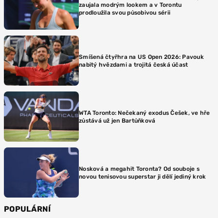
zaujala modrým lookem a v Torontu
prodloužila svou působivou sérii
Smíšená čtyřhra na US Open 2026: Pavouk
nabitý hvězdami a trojitá česká účast
WTA Toronto: Nečekaný exodus Češek, ve hře
zůstává už jen Bartůňková
Nosková a megahit Toronta? Od souboje s
novou tenisovou superstar ji dělí jediný krok
POPULÁRNÍ