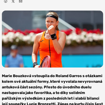
Foto:
Depositphotos
Marie Bouzková vstoupila do Roland Garros s otázkami
kolem své aktuální formy, které vyvolala nevyrovnaná
antuková část sezóny. Přesto do úvodního duelu
nastupovala jako favoritka, a to díky solidním
pařížským výsledkům z posledních let i slabší bilanci
její soupeřky Lucie Bronzetti. Zápas na kurtu číslo šest