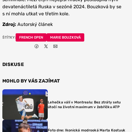
devatenáctiletá Ruska v sezóně 2024. Bouzková by se
s ní mohla utkat ve třetím kole.
Zdroj:
Autorský článek
ŠTÍTKY:
FRENCH OPEN
MARIE BOUZKOVÁ
DISKUSE
MOHLO BY VÁS ZAJÍMAT
Lehečka válí v Montrealu: Bez ztráty setu
útočí na životní maximum v žebříčku ATP
Foto dne: Ikonická modrooká Marta Kostyuk