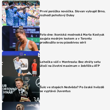
První porážka nováčka. Slovan vyloupil Brno,
rozhodl pohotový Dulay
Foto dne: Ikonická modrooká Marta Kostyuk
zaujala modrým lookem a v Torontu
prodloužila svou působivou sérii
Lehečka válí v Montrealu: Bez ztráty setu
útočí na životní maximum v žebříčku ATP
Šulc ve stopách Nedvěda? Po české hvězdě
se vyptává Juventus