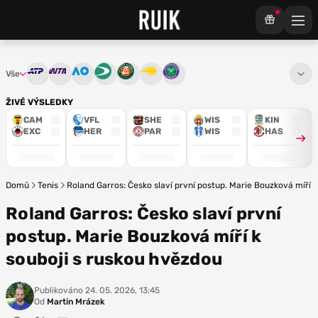
Vše
ATP
WTA
Australian Open
Davis Cup
French Open
US Open
Wimbledon
ŽIVÉ VÝSLEDKY
CAM
VFL
SHE
WIS
KIN
EXC
HER
PAR
WIS
HAS
Domů
Tenis
Roland Garros: Česko slaví první postup. Marie Bouzková míří 
Roland Garros: Česko slaví první
postup. Marie Bouzková míří k
souboji s ruskou hvězdou
Publikováno
24. 05. 2026, 13:45
Od
Martin Mrázek