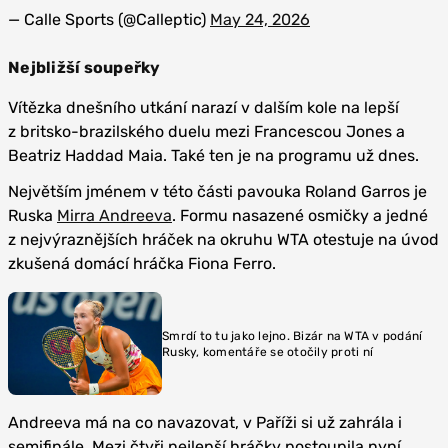
— Calle Sports (@Calleptic)
May 24, 2026
Nejbližší soupeřky
Vítězka dnešního utkání narazí v dalším kole na lepší
z britsko-brazilského duelu mezi Francescou Jones a
Beatriz Haddad Maia. Také ten je na programu už dnes.
Největším jménem v této části pavouka Roland Garros je
Ruska
Mirra Andreeva
. Formu nasazené osmičky a jedné
z nejvýraznějších hráček na okruhu WTA otestuje na úvod
zkušená domácí hráčka Fiona Ferro.
Smrdí to tu jako lejno. Bizár na WTA v podání
Rusky, komentáře se otočily proti ní
Andreeva má na co navazovat, v Paříži si už zahrála i
semifinále. Mezi čtyři nejlepší hráčky postoupila nyní