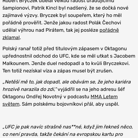
Robert Bryczek udělal velkou radost úřadujícímu
šampionovi, Patrik Kincl byl nadšený, že se dočká nové
zajímavé výzvy. Bryczek byl soupeřem, který ho měl
pořádně prověřit. Jenže jakou radost Polák Čechovi
udělal výhrou nad Pirátem, tak jej posléze
pořádně
zklamal
.
Polský ranař totiž před titulovým zápasem v Oktagonu
upřednostnil odchod do UFC, kde se měl utkat s Jacobem
Malkounem. Jenže duel nedopadl a to kvůli Bryczekovi.
Ten totiž nezískal víza a zápas musel být zrušen.
„Netěší mě to, jak dopadl, ale obávám se, že jeho kariéra
hrozivě narazila do zdi,“
vyjádřil se na jeho adresu šéf
Oktagonu Ondřej Novotný v podcastu
MMA Letem
světem
. Sám polskému bojovníkovi přál, aby uspěl.
„UFC je pak navíc strašně nas**né, když jim řekneš něco,
co není pravda, takže čekání na evropskou kartu pro