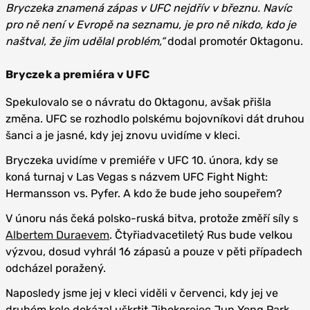
Bryczeka znamená zápas v UFC nejdřív v březnu. Navíc
pro ně není v Evropě na seznamu, je pro ně nikdo, kdo je
naštval, že jim udělal problém,“
dodal promotér Oktagonu.
Bryczek a premiéra v UFC
Spekulovalo se o návratu do Oktagonu, avšak přišla
změna. UFC se rozhodlo polskému bojovníkovi dát druhou
šanci a je jasné, kdy jej znovu uvidíme v kleci.
Bryczeka uvidíme v premiéře v UFC 10. února, kdy se
koná turnaj v Las Vegas s názvem UFC Fight Night:
Hermansson vs. Pyfer. A kdo že bude jeho soupeřem?
V únoru nás čeká polsko-ruská bitva, protože změří síly s
Albertem Duraevem
. Čtyřiadvacetiletý Rus bude velkou
výzvou, dosud vyhrál 16 zápasů a pouze v pěti případech
odcházel poražený.
Naposledy jsme jej v kleci viděli v červenci, kdy jej ve
druhém kole dokázal uškrtit Jihokorejec Jun Yong Park.