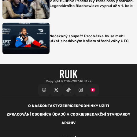
V divizi Jiřího Procházky roste nový postrach.
Legendárního Blachowicze vypnul už v 1. kole
Nečekaný soupeř? Procházka by se mohl
utkat s nedávným králem střední váhy UFC
Copyright © 2017–2026 RUIK.cz
O NÁS
KONTAKTY
ŽEBŘÍČEK
PODMÍNKY UŽITÍ
ZPRACOVÁNÍ OSOBNÍCH ÚDAJŮ A COOKIES
REDAKČNÍ STANDARDY
ARCHIV