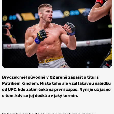
Zdroj:
Oktagon
Bryczek měl původně v O2 areně zápasit o titul s
MMA
Patrikem Kinclem. Místo toho ale vzal lákavou nabídku
od UFC, kde zatím čeká na první zápas. Nyní je už jasno
o tom, kdy se jej dočká a v jaký termín.