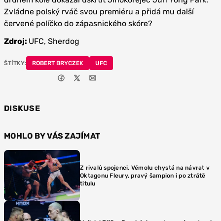
Zvládne polský rváč svou premiéru a přidá mu další
červené políčko do zápasnického skóre?
Zdroj:
UFC, Sherdog
ŠTÍTKY:
ROBERT BRYCZEK
UFC
DISKUSE
MOHLO BY VÁS ZAJÍMAT
Z rivalů spojenci. Vémolu chystá na návrat v
Oktagonu Fleury, pravý šampion i po ztrátě
titulu