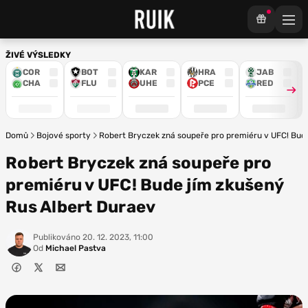
ŽIVÉ VÝSLEDKY
COR
BOT
KAR
HRA
JAB
CHA
FLU
UHE
PCE
RED
Domů
Bojové sporty
Robert Bryczek zná soupeře pro premiéru v UFC! Bud
Robert Bryczek zná soupeře pro
premiéru v UFC! Bude jím zkušený
Rus Albert Duraev
Publikováno
20. 12. 2023, 11:00
Od
Michael Pastva