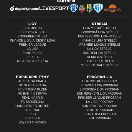
PARTNEŘI
LIGY
STŘELCI
LIGA MISTRŮ
LIGA MISTRŮ STŘELCI
EVROPSKÁ LIGA
EVROPSKÁ LIGA STŘELCI
KONFERENČNÍ LIGA
KONFERENČNÍ LIGA STŘELCI
CHANCE LIGA (1. ČESKÁ LIGA)
CHANCE LIGA STŘELCI
PREMIER LEAGUE
PREMIER LEAGUE STŘELCI
LA LIGA
LA LIGY STŘELCI
BUNDESLIGA
BUNDESLIGA STŘELCI
SERIE A
SERIA A STŘELCI
MISTROVSTVÍ SVĚTA
LEAGUE 1 STŘELCI
MS VE FOTBALE STŘELCI
POPULÁRNÍ TÝMY
PROGRAM LIG
AC SPARTA PRAHA
LIGA MISTRŮ PROGRAM
SK SLAVIA PRAHA
CHANCE LIGA PROGRAM
FC VIKTORIA PLZEŇ
EVROPSKÁ LIGA PROGRAM
FC BANÍK OSTRAVA
KONFERENČNÍ LIGA PROGRAM
REAL MADRID
PREMIER LEAGUE PROGRAM
FC BARCELONA
LA LIGA PROGRAM
MANCHESTER UNITED
BUNDESLIGA PROGRAM
ARSENAL
SERIE A PROGRAM
PSG
EXTRALIGA PROGRAM
CHELSEA
NHL PROGRAM
BAYERN MNICHOV