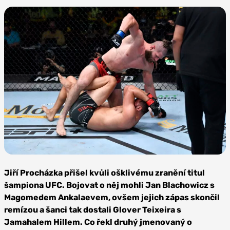
Zdroj: Se souhlasem
Jiřího Procházky
Jiří Procházka přišel kvůli ošklivému zranění titul
šampiona UFC. Bojovat o něj mohli Jan Blachowicz s
Magomedem Ankalaevem, ovšem jejich zápas skončil
remízou a šanci tak dostali Glover Teixeira s
Jamahalem Hillem. Co řekl druhý jmenovaný o