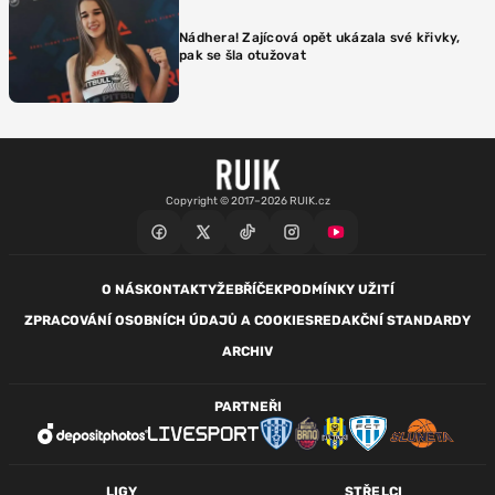
Nádhera! Zajícová opět ukázala své křivky,
pak se šla otužovat
Copyright © 2017–2026 RUIK.cz
O NÁS
KONTAKTY
ŽEBŘÍČEK
PODMÍNKY UŽITÍ
ZPRACOVÁNÍ OSOBNÍCH ÚDAJŮ A COOKIES
REDAKČNÍ STANDARDY
ARCHIV
PARTNEŘI
LIGY
STŘELCI