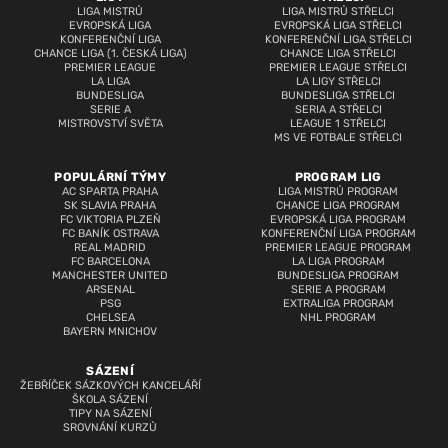
LIGA MISTRŮ
LIGA MISTRŮ STŘELCI
EVROPSKÁ LIGA
EVROPSKÁ LIGA STŘELCI
KONFERENČNÍ LIGA
KONFERENČNÍ LIGA STŘELCI
CHANCE LIGA (1. ČESKÁ LIGA)
CHANCE LIGA STŘELCI
PREMIER LEAGUE
PREMIER LEAGUE STŘELCI
LA LIGA
LA LIGY STŘELCI
BUNDESLIGA
BUNDESLIGA STŘELCI
SERIE A
SERIA A STŘELCI
MISTROVSTVÍ SVĚTA
LEAGUE 1 STŘELCI
MS VE FOTBALE STŘELCI
POPULÁRNÍ TÝMY
PROGRAM LIG
AC SPARTA PRAHA
LIGA MISTRŮ PROGRAM
SK SLAVIA PRAHA
CHANCE LIGA PROGRAM
FC VIKTORIA PLZEŇ
EVROPSKÁ LIGA PROGRAM
FC BANÍK OSTRAVA
KONFERENČNÍ LIGA PROGRAM
REAL MADRID
PREMIER LEAGUE PROGRAM
FC BARCELONA
LA LIGA PROGRAM
MANCHESTER UNITED
BUNDESLIGA PROGRAM
ARSENAL
SERIE A PROGRAM
PSG
EXTRALIGA PROGRAM
CHELSEA
NHL PROGRAM
BAYERN MNICHOV
SÁZENÍ
ŽEBŘÍČEK SÁZKOVÝCH KANCELÁŘÍ
ŠKOLA SÁZENÍ
TIPY NA SÁZENÍ
SROVNÁNÍ KURZŮ