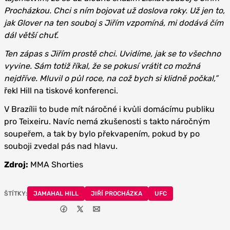
Procházkou. Chci s ním bojovat už doslova roky. Už jen to,
jak Glover na ten souboj s Jiřím vzpomíná, mi dodává čím
dál větší chuť.
Ten zápas s Jiřím prostě chci. Uvidíme, jak se to všechno
vyvine. Sám totiž říkal, že se pokusí vrátit co možná
nejdříve. Mluvil o půl roce, na což bych si klidně počkal,”
řekl Hill na tiskové konferenci.
V Brazílii to bude mít náročné i kvůli domácímu publiku
pro Teixeiru. Navíc nemá zkušenosti s takto náročným
soupeřem, a tak by bylo překvapením, pokud by po
souboji zvedal pás nad hlavu.
Zdroj:
MMA Shorties
ŠTÍTKY:
JAMAHAL HILL
JIŘÍ PROCHÁZKA
UFC