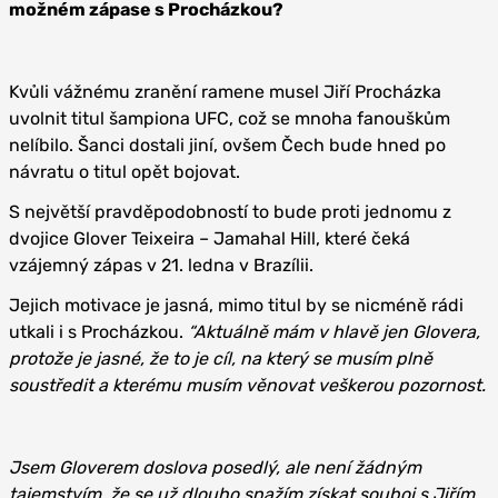
možném zápase s Procházkou?
Kvůli vážnému zranění ramene musel Jiří Procházka
uvolnit titul šampiona UFC, což se mnoha fanouškům
nelíbilo. Šanci dostali jiní, ovšem Čech bude hned po
návratu o titul opět bojovat.
S největší pravděpodobností to bude proti jednomu z
dvojice Glover Teixeira – Jamahal Hill, které čeká
vzájemný zápas v 21. ledna v Brazílii.
Jejich motivace je jasná, mimo titul by se nicméně rádi
utkali i s Procházkou.
“Aktuálně mám v hlavě jen Glovera,
protože je jasné, že to je cíl, na který se musím plně
soustředit a kterému musím věnovat veškerou pozornost.
Jsem Gloverem doslova posedlý, ale není žádným
tajemstvím, že se už dlouho snažím získat souboj s Jiřím