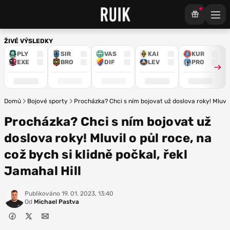
ŽIVÉ VÝSLEDKY
PLY
SIR
VAS
KAI
KUR
EXE
BRO
DIF
LEV
PRO
Domů
Bojové sporty
Procházka? Chci s ním bojovat už doslova roky! Mluvil 
Procházka? Chci s ním bojovat už
doslova roky! Mluvil o půl roce, na
což bych si klidně počkal, řekl
Jamahal Hill
Publikováno
19. 01. 2023, 13:40
Od
Michael Pastva