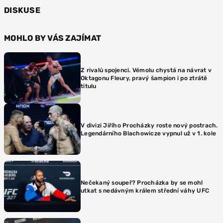
DISKUSE
MOHLO BY VÁS ZAJÍMAT
Z rivalů spojenci. Vémolu chystá na návrat v
Oktagonu Fleury, pravý šampion i po ztrátě
titulu
V divizi Jiřího Procházky roste nový postrach.
Legendárního Blachowicze vypnul už v 1. kole
Nečekaný soupeř? Procházka by se mohl
utkat s nedávným králem střední váhy UFC