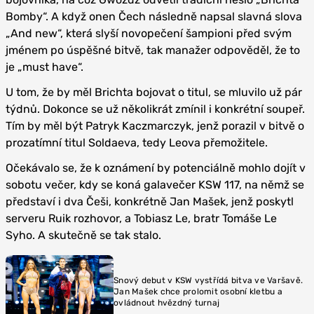
Bomby“. A když onen Čech následně napsal slavná slova
„And new“, která slyší novopečení šampioni před svým
jménem po úspěšné bitvě, tak manažer odpověděl, že to
je „must have“.
U tom, že by měl Brichta bojovat o titul, se mluvilo už pár
týdnů. Dokonce se už několikrát zmínil i konkrétní soupeř.
Tím by měl být Patryk Kaczmarczyk, jenž porazil v bitvě o
prozatímní titul Soldaeva, tedy Leova přemožitele.
Očekávalo se, že k oznámení by potenciálně mohlo dojít v
sobotu večer, kdy se koná galavečer KSW 117, na němž se
představí i dva Češi, konkrétně Jan Mašek, jenž poskytl
serveru Ruik rozhovor, a Tobiasz Le, bratr Tomáše Le
Syho. A skutečně se tak stalo.
Snový debut v KSW vystřídá bitva ve Varšavě.
Jan Mašek chce prolomit osobní kletbu a
ovládnout hvězdný turnaj