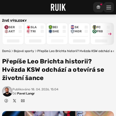
ŽIVÉ VÝSLEDKY
SER
SLA
BEI
SK
FC
AKT
TRI
SHE
MOR
PRB
Domů
Bojové sporty
Přepíše Leo Brichta historii? Hvězda KSW odchází a ot
Přepíše Leo Brichta historii?
Hvězda KSW odchází a otevírá se
životní šance
Publikováno
18. 04. 2026, 15:04
Od
Pavel Langr