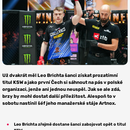
Foto:
KSW
Už dvakrát měl Leo Brichta šanci získat prozatímní
titul KSW a jako první Čech si sáhnout na pás v polské
organizaci, jenže ani jednou neuspěl. Jak se ale zdá,
brzy by mohl dostat další příležitost. Alespoň to v
sobotu nastínil šéf jeho manažerské stáje Artnox.
Leo Brichta zřejmě dostane šanci zabojovat opět o titul