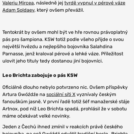
Valeriu Mircea
, následně jej
tvrdě vypnul v pérové váze
Adam Soldaev
, který ovšem převážil.
Tentokrát by ovšem mohl být ve hře rovnou právoplatný
pás pro šampiona. KSW totiž podle všeho přijde o svou
největší hvězdu a nejlepšího bojovníka Salahdina
Parnasse, jenž kraloval pérové a lehké váze. Příležitost
ulovit jeho tituly tedy dostanou jiní bojovníci.
Leo Brichta zabojuje o pás KSW
Oficiálně dlouho nebylo potvrzeno nic. Ovšem příspěvky
Artura Gwóźdźe na
sociální síti X
vyznívaly českým
fanouškům jasně. V první řadě totiž šéf manažerské stáje
Artnox, pod níž Leo Brichta spadá, prohlásil že v sobotu
máme očekávat velké novinky.
Jeden z Čechů ihned zmínil v reakcích právě českého
bojovníka, na což Gwóźdź odvětil tradiční heslo „Brichta