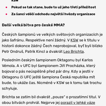
KSW
Pokud se tak stane, bude to už jeho třetí příležitost
Za šanci vděčí odchodu největší hvězdy organizace
Další velká bitva pro české MMA?
Českých šampionů ve velkých světových organizacích je
jako šafránu. Respektive není žádný. V
KSW
se k titulu v
historii dokonce žádný Čech neprobojoval, byť byli blízko
Petr Ondruš, Patrik Kincl a dvakrát
Leo Brichta
.
Posledním českým šampionem Oktagonu byl Karlos
Vémola. A v UFC byl šampionem Jiří Procházka, který
bojoval o pás neúspěšně před pár dny. Kdy a jestli v
Oktagonu či UFC ještě šampiona Česká republika mít
bude, to ukáže čas. Nicméně v KSW se k tomu tak trochu
schyluje.
Brichta se zatím bil dvakrát „pouze“ o prozatímní titul. V
obou bitvách prohrál. Nejprve jej
porazil v lehké váze