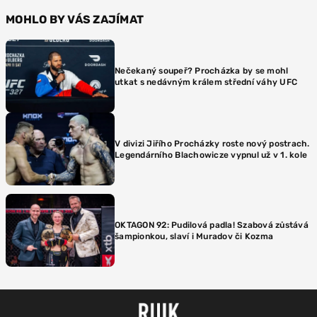
MOHLO BY VÁS ZAJÍMAT
Nečekaný soupeř? Procházka by se mohl
utkat s nedávným králem střední váhy UFC
V divizi Jiřího Procházky roste nový postrach.
Legendárního Blachowicze vypnul už v 1. kole
OKTAGON 92: Pudilová padla! Szabová zůstává
šampionkou, slaví i Muradov či Kozma