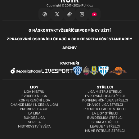
Copyright © 2017–2026 RUIK.cz
O NÁS
KONTAKTY
ŽEBŘÍČEK
PODMÍNKY UŽITÍ
ZPRACOVÁNÍ OSOBNÍCH ÚDAJŮ A COOKIES
REDAKČNÍ STANDARDY
ARCHIV
PARTNEŘI
LIGY
STŘELCI
LIGA MISTRŮ
LIGA MISTRŮ STŘELCI
EVROPSKÁ LIGA
EVROPSKÁ LIGA STŘELCI
KONFERENČNÍ LIGA
KONFERENČNÍ LIGA STŘELCI
CHANCE LIGA (1. ČESKÁ LIGA)
CHANCE LIGA STŘELCI
PREMIER LEAGUE
PREMIER LEAGUE STŘELCI
LA LIGA
LA LIGY STŘELCI
BUNDESLIGA
BUNDESLIGA STŘELCI
SERIE A
SERIA A STŘELCI
MISTROVSTVÍ SVĚTA
LEAGUE 1 STŘELCI
MS VE FOTBALE STŘELCI