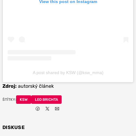
View this post on Instagram
A post shared by KSW (@ksw_mma)
Zdroj:
autorský článek
ŠTÍTKY:
KSW
LEO BRICHTA
DISKUSE