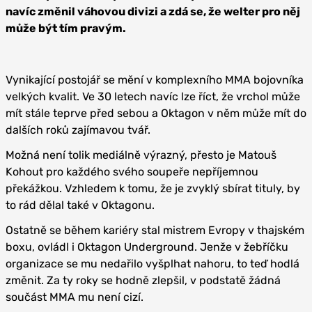
navíc změnil váhovou divizi a zdá se, že welter pro něj
může být tím pravým.
Vynikající postojář se mění v komplexního MMA bojovníka
velkých kvalit. Ve 30 letech navíc lze říct, že vrchol může
mít stále teprve před sebou a Oktagon v něm může mít do
dalších roků zajímavou tvář.
Možná není tolik mediálně výrazný, přesto je Matouš
Kohout pro každého svého soupeře nepříjemnou
překážkou. Vzhledem k tomu, že je zvyklý sbírat tituly, by
to rád dělal také v Oktagonu.
Ostatně se během kariéry stal mistrem Evropy v thajském
boxu, ovládl i Oktagon Underground. Jenže v žebříčku
organizace se mu nedařilo vyšplhat nahoru, to teď hodlá
změnit. Za ty roky se hodně zlepšil, v podstatě žádná
součást MMA mu není cizí.