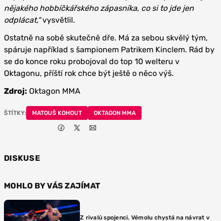
nějakého hobbíčkářského zápasníka, co si to jde jen
odplácat,“
vysvětlil.
Ostatně na sobě skutečně dře. Má za sebou skvělý tým,
spáruje například s šampionem Patrikem Kinclem. Rád by
se do konce roku probojoval do top 10 welteru v
Oktagonu, příští rok chce být ještě o něco výš.
Zdroj:
Oktagon MMA
ŠTÍTKY:
MATOUŠ KOHOUT
OKTAGON MMA
DISKUSE
MOHLO BY VÁS ZAJÍMAT
Z rivalů spojenci. Vémolu chystá na návrat v