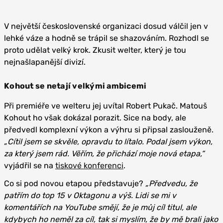
V největší československé organizaci dosud válčil jen v
lehké váze a hodně se trápil se shazováním. Rozhodl se
proto udělat velký krok. Zkusit welter, který je tou
nejnašlapanější divizí.
Kohout se netají velkými ambicemi
Při premiéře ve welteru jej uvítal Robert Pukač. Matouš
Kohout ho však dokázal porazit. Sice na body, ale
předvedl komplexní výkon a výhru si připsal zaslouženě.
„Cítil jsem se skvěle, opravdu to lítalo. Podal jsem výkon,
za který jsem rád. Věřím, že přichází moje nová etapa,“
vyjádřil se na
tiskové konferenci
.
Co si pod novou etapou představuje?
„Předvedu, že
patřím do top 15 v Oktagonu a výš. Lidi se mi v
komentářích na YouTube smějí, že je můj cíl titul, ale
kdybych ho neměl za cíl, tak si myslím, že by mě brali jako