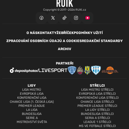
Copyright © 2017–2026 RUIK.cz
O NÁS
KONTAKTY
ŽEBŘÍČEK
PODMÍNKY UŽITÍ
ZPRACOVÁNÍ OSOBNÍCH ÚDAJŮ A COOKIES
REDAKČNÍ STANDARDY
ARCHIV
PARTNEŘI
LIGY
STŘELCI
LIGA MISTRŮ
LIGA MISTRŮ STŘELCI
EVROPSKÁ LIGA
EVROPSKÁ LIGA STŘELCI
KONFERENČNÍ LIGA
KONFERENČNÍ LIGA STŘELCI
CHANCE LIGA (1. ČESKÁ LIGA)
CHANCE LIGA STŘELCI
PREMIER LEAGUE
PREMIER LEAGUE STŘELCI
LA LIGA
LA LIGY STŘELCI
BUNDESLIGA
BUNDESLIGA STŘELCI
SERIE A
SERIA A STŘELCI
MISTROVSTVÍ SVĚTA
LEAGUE 1 STŘELCI
MS VE FOTBALE STŘELCI