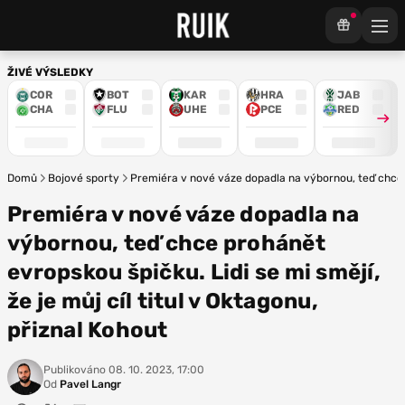
ŽIVÉ VÝSLEDKY
COR
BOT
KAR
HRA
JAB
CHA
FLU
UHE
PCE
RED
Domů
Bojové sporty
Premiéra v nové váze dopadla na výbornou, teď chce pr
Premiéra v nové váze dopadla na
výbornou, teď chce prohánět
evropskou špičku. Lidi se mi smějí,
že je můj cíl titul v Oktagonu,
přiznal Kohout
Publikováno
08. 10. 2023, 17:00
Od
Pavel Langr