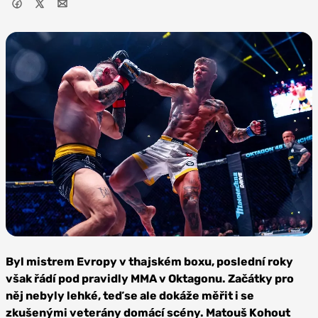
Zdroj:
Oktagon
Byl mistrem Evropy v thajském boxu, poslední roky
MMA
však řádí pod pravidly MMA v Oktagonu. Začátky pro
něj nebyly lehké, teď se ale dokáže měřit i se
zkušenými veterány domácí scény. Matouš Kohout