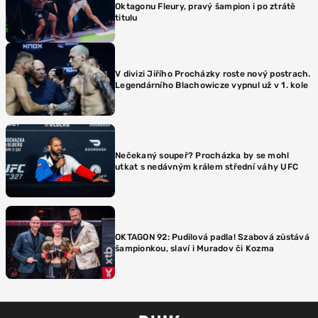
Oktagonu Fleury, pravý šampion i po ztrátě
titulu
V divizi Jiřího Procházky roste nový postrach.
Legendárního Blachowicze vypnul už v 1. kole
Nečekaný soupeř? Procházka by se mohl
utkat s nedávným králem střední váhy UFC
OKTAGON 92: Pudilová padla! Szabová zůstává
šampionkou, slaví i Muradov či Kozma