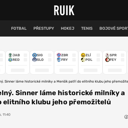
FOTBAL
PŘESTUPY
HOKEJ
TENIS
BOJOVÉ SPOR
JAB
SIG
ZBR
ZLÍ
SPR
RED
SLO
FRY
POL
FEY
ý. Sinner láme historické milníky a Menšík patří do elitního klubu jeho přemožit
lný. Sinner láme historické milníky a
o elitního klubu jeho přemožitelů
, 11:40