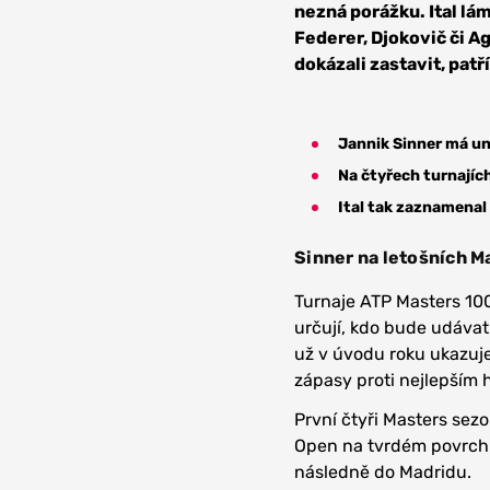
nezná porážku. Ital lám
Federer, Djokovič či A
dokázali zastavit, patř
Jannik Sinner má un
Na čtyřech turnajíc
Ital tak zaznamenal 
Sinner na letošních M
Turnaje ATP Masters 100
určují, kdo bude udávat
už v úvodu roku ukazuj
zápasy proti nejlepším 
První čtyři Masters sezo
Open na tvrdém povrchu
následně do Madridu.