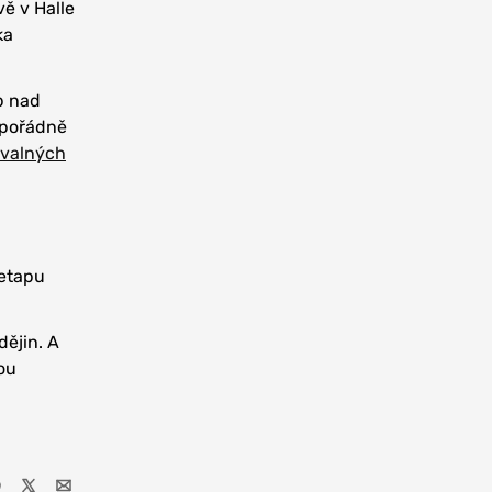
ě v Halle
ka
p nad
d pořádně
valných
 etapu
dějin. A
nou