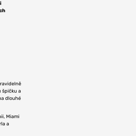
i
ích
pravidelně
u špičku a
na dlouhé
ii, Miami
la a