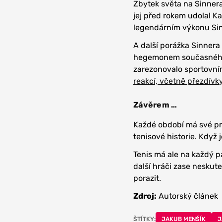
Zbytek světa na Sinnera
jej před rokem udolal K
legendárním výkonu Sin
A další porážka Sinnera
hegemonem současného
zarezonovalo sportovní
reakcí, včetně přezdívk
Závěrem …
Každé období má své pr
tenisové historie. Když j
Tenis má ale na každý p
další hráči zase neskut
porazit.
Zdroj:
Autorský článek
ŠTÍTKY:
JAKUB MENŠÍK
J