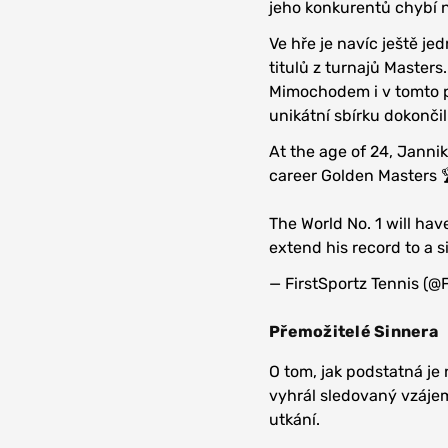
jeho konkurentů chybí ne
Ve hře je navíc ještě je
titulů z turnajů Masters.
Mimochodem i v tomto p
unikátní sbírku dokončil 
At the age of 24, Jann
career Golden Masters 
The World No. 1 will hav
extend his record to a 
— FirstSportz Tennis (
Přemožitelé Sinnera
O tom, jak podstatná je 
vyhrál sledovaný vzáje
utkání.