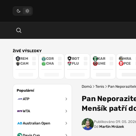
ŽIVÉ VÝSLEDKY
REM
COR
BOT
KAR
HRA
CAM
CHA
FLU
UHE
PCE
Domů
Tenis
Pan Neporaziteln
Populární
Pan Neporazite
ATP
Menšík patří d
WTA
Publikováno
09. 05. 2026
Australian Open
Od
Martin Mrázek
Davis Cup