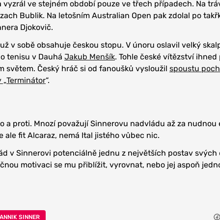
 vyzrál ve stejném období pouze ve třech případech. Na tráv
azach Bublik. Na letošním Australian Open pak zdolal po takř
nera Djokovič.
 už v sobě obsahuje českou stopu. V únoru oslavil velký skal
 tenisu v Dauhá
Jakub Menšík
. Tohle české vítězství ihne
m světem. Český hráč si od fanoušků vysloužil
spoustu poch
y „Terminátor
“.
o a proti. Mnozí považují Sinnerovu nadvládu až za nudnou
e ale fit Alcaraz, nemá Ital jistého vůbec nic.
ád v Sinnerovi potenciálně jednu z největších postav svých 
ečnou motivaci se mu přiblížit, vyrovnat, nebo jej aspoň jed
ANNIK SINNER