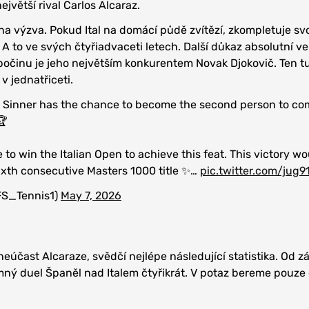
jvětší rival Carlos Alcaraz.
dna výzva. Pokud Ital na domácí půdě zvítězí, zkompletuje sv
 A to ve svých čtyřiadvaceti letech. Další důkaz absolutní vel
očinu je jeho největším konkurentem Novak Djokovič. Ten t
v jednatřiceti.
ik Sinner has the chance to become the second person to co
🏆
e to win the Italian Open to achieve this feat. This victory wo
sixth consecutive Masters 1000 title ✨…
pic.twitter.com/jug9
@FS_Tennis1)
May 7, 2026
neúčast Alcaraze, svědčí nejlépe následující statistika. Od z
mný duel Španěl nad Italem čtyřikrát. V potaz bereme pouze