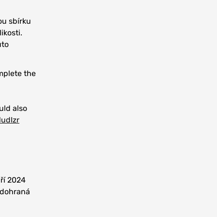
ou sbírku
ikosti.
uto
mplete the
uld also
1udIzr
áří 2024
 dohraná