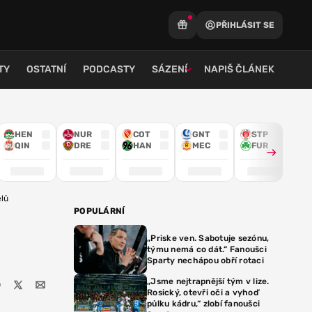
PŘIHLÁSIT SE
TY
OSTATNÍ
PODCASTY
SÁZENÍ
NAPIŠ ČLÁNEK
HEN
NUR
COT
GNT
STP
QIN
DRE
HAN
MEC
FUR
elů
POPULÁRNÍ
„Priske ven. Sabotuje sezónu,
týmu nemá co dát.“ Fanoušci
Sparty nechápou obří rotaci
„Jsme nejtrapnější tým v lize.
Rosický, otevři oči a vyhoď
půlku kádru,“ zlobí fanoušci