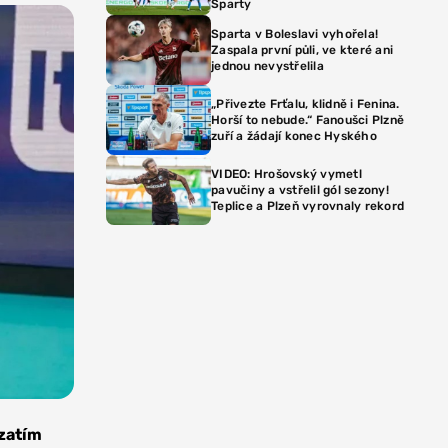
Sparty
Sparta v Boleslavi vyhořela!
Zaspala první půli, ve které ani
jednou nevystřelila
„Přivezte Frťalu, klidně i Fenina.
Horší to nebude.“ Fanoušci Plzně
zuří a žádají konec Hyského
VIDEO: Hrošovský vymetl
pavučiny a vstřelil gól sezony!
Teplice a Plzeň vyrovnaly rekord
 zatím