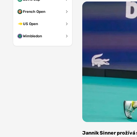
French Open
US Open
Wimbledon
Foto:
Depositphotos
Jannik Sinner prožívá 