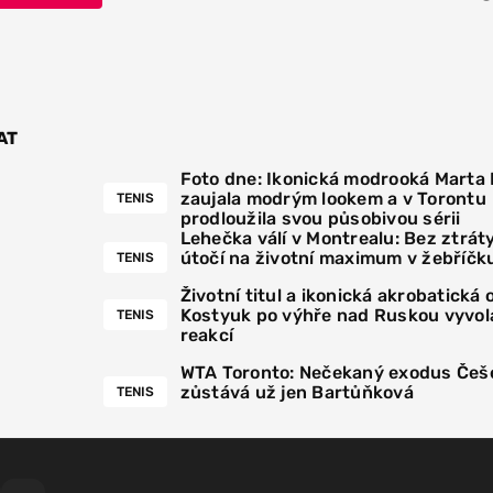
AT
Foto dne: Ikonická modrooká Marta
zaujala modrým lookem a v Torontu
TENIS
prodloužila svou působivou sérii
Lehečka válí v Montrealu: Bez ztrát
útočí na životní maximum v žebříčk
TENIS
Životní titul a ikonická akrobatická 
Kostyuk po výhře nad Ruskou vyvola
TENIS
reakcí
WTA Toronto: Nečekaný exodus Češe
zůstává už jen Bartůňková
TENIS