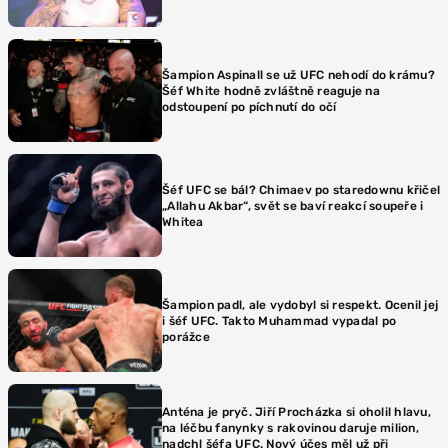
Šampion Aspinall se už UFC nehodí do krámu?
Šéf White hodně zvláštně reaguje na
odstoupení po píchnutí do očí
Šéf UFC se bál? Chimaev po staredownu křičel
„Allahu Akbar“, svět se baví reakcí soupeře i
Whitea
Šampion padl, ale vydobyl si respekt. Ocenil jej
i šéf UFC. Takto Muhammad vypadal po
porážce
Anténa je pryč. Jiří Procházka si oholil hlavu,
na léčbu fanynky s rakovinou daruje milion,
nadchl šéfa UFC. Nový účes měl už při