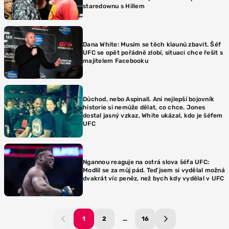
staredownu s Hillem
Dana White: Musím se těch klaunů zbavit. Šéf
UFC se opět pořádně zlobí, situaci chce řešit s
majitelem Facebooku
Důchod, nebo Aspinall. Ani nejlepší bojovník
historie si nemůže dělat, co chce. Jones
dostal jasný vzkaz, White ukázal, kdo je šéfem
UFC
Ngannou reaguje na ostrá slova šéfa UFC:
Modlil se za můj pád. Teď jsem si vydělal možná
dvakrát víc peněz, než bych kdy vydělal v UFC
1
2
…
16