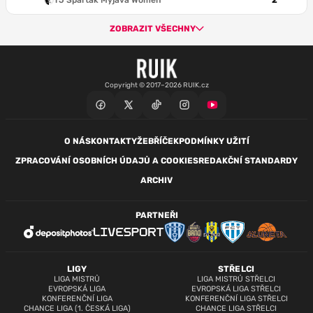
TJ Spartak Myjava Women
2
ZOBRAZIT VŠECHNY
Copyright © 2017–2026 RUIK.cz
O NÁS
KONTAKTY
ŽEBŘÍČEK
PODMÍNKY UŽITÍ
ZPRACOVÁNÍ OSOBNÍCH ÚDAJŮ A COOKIES
REDAKČNÍ STANDARDY
ARCHIV
PARTNEŘI
LIGY
STŘELCI
LIGA MISTRŮ
LIGA MISTRŮ STŘELCI
EVROPSKÁ LIGA
EVROPSKÁ LIGA STŘELCI
KONFERENČNÍ LIGA
KONFERENČNÍ LIGA STŘELCI
CHANCE LIGA (1. ČESKÁ LIGA)
CHANCE LIGA STŘELCI