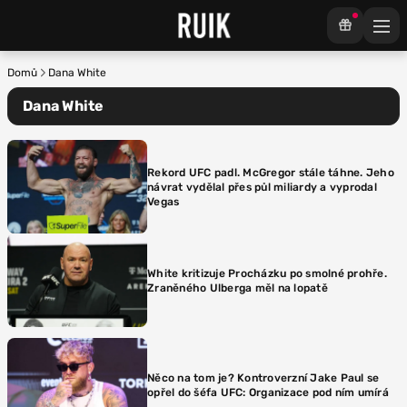
Domů
Dana White
Dana White
Rekord UFC padl. McGregor stále táhne. Jeho
návrat vydělal přes půl miliardy a vyprodal
Vegas
White kritizuje Procházku po smolné prohře.
Zraněného Ulberga měl na lopatě
Něco na tom je? Kontroverzní Jake Paul se
opřel do šéfa UFC: Organizace pod ním umírá