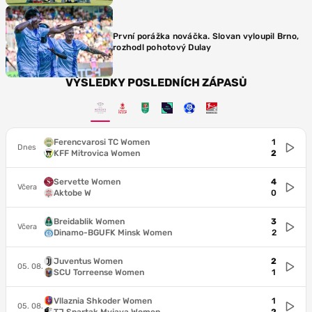
První porážka nováčka. Slovan vyloupil Brno,
rozhodl pohotový Dulay
VÝSLEDKY POSLEDNÍCH ZÁPASŮ
Ferencvarosi TC Women
1
Dnes
KFF Mitrovica Women
2
Servette Women
4
Včera
Aktobe W
0
Breidablik Women
3
Včera
Dinamo-BGUFK Minsk Women
2
Juventus Women
2
05. 08.
SCU Torreense Women
1
Vllaznia Shkoder Women
1
05. 08.