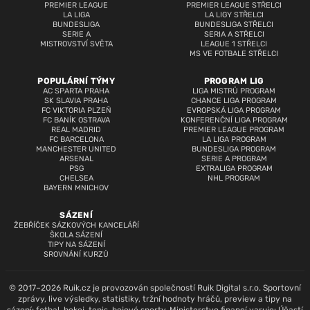
PREMIER LEAGUE
PREMIER LEAGUE STŘELCI
LA LIGA
LA LIGY STŘELCI
BUNDESLIGA
BUNDESLIGA STŘELCI
SERIE A
SERIA A STŘELCI
MISTROVSTVÍ SVĚTA
LEAGUE 1 STŘELCI
MS VE FOTBALE STŘELCI
POPULÁRNÍ TÝMY
PROGRAM LIG
AC SPARTA PRAHA
LIGA MISTRŮ PROGRAM
SK SLAVIA PRAHA
CHANCE LIGA PROGRAM
FC VIKTORIA PLZEŇ
EVROPSKÁ LIGA PROGRAM
FC BANÍK OSTRAVA
KONFERENČNÍ LIGA PROGRAM
REAL MADRID
PREMIER LEAGUE PROGRAM
FC BARCELONA
LA LIGA PROGRAM
MANCHESTER UNITED
BUNDESLIGA PROGRAM
ARSENAL
SERIE A PROGRAM
PSG
EXTRALIGA PROGRAM
CHELSEA
NHL PROGRAM
BAYERN MNICHOV
SÁZENÍ
ŽEBŘÍČEK SÁZKOVÝCH KANCELÁŘÍ
ŠKOLA SÁZENÍ
TIPY NA SÁZENÍ
SROVNÁNÍ KURZŮ
© 2017–2026 Ruik.cz je provozován společností Ruik Digital s.r.o. Sportovní
zprávy, live výsledky, statistiky, tržní hodnoty hráčů, preview a tipy na