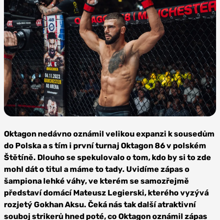
Zdroj:
Oktagon
Oktagon nedávno oznámil velikou expanzi k sousedům
MMA
do Polska a s tím i první turnaj Oktagon 86 v polském
Štětíně. Dlouho se spekulovalo o tom, kdo by si to zde
mohl dát o titul a máme to tady. Uvidíme zápas o
šampiona lehké váhy, ve kterém se samozřejmě
představí domácí Mateusz Legierski, kterého vyzývá
rozjetý Gokhan Aksu. Čeká nás tak další atraktivní
souboj strikerů hned poté, co Oktagon oznámil zápas