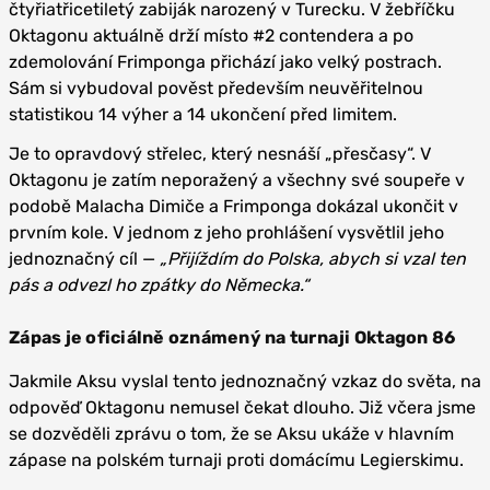
čtyřiatřicetiletý zabiják narozený v Turecku. V žebříčku
Oktagonu aktuálně drží místo #2 contendera a po
zdemolování Frimponga přichází jako velký postrach.
Sám si vybudoval pověst především neuvěřitelnou
statistikou 14 výher a 14 ukončení před limitem.
Je to opravdový střelec, který nesnáší „přesčasy“. V
Oktagonu je zatím neporažený a všechny své soupeře v
podobě Malacha Dimiče a Frimponga dokázal ukončit v
prvním kole. V jednom z jeho prohlášení vysvětlil jeho
jednoznačný cíl —
„Přijíždím do Polska, abych si vzal ten
pás a odvezl ho zpátky do Německa.“
Zápas je oficiálně oznámený na turnaji Oktagon 86
Jakmile Aksu vyslal tento jednoznačný vzkaz do světa, na
odpověď Oktagonu nemusel čekat dlouho. Již včera jsme
se dozvěděli zprávu o tom, že se Aksu ukáže v hlavním
zápase na polském turnaji proti domácímu Legierskimu.