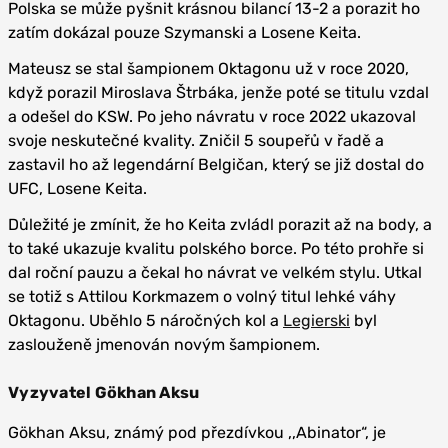
Polska se může pyšnit krásnou bilancí 13-2 a porazit ho
zatím dokázal pouze Szymanski a Losene Keita.
Mateusz se stal šampionem Oktagonu už v roce 2020,
když porazil Miroslava Štrbáka, jenže poté se titulu vzdal
a odešel do KSW. Po jeho návratu v roce 2022 ukazoval
svoje neskutečné kvality. Zničil 5 soupeřů v řadě a
zastavil ho až legendární Belgičan, který se již dostal do
UFC, Losene Keita.
Důležité je zmínit, že ho Keita zvládl porazit až na body, a
to také ukazuje kvalitu polského borce. Po této prohře si
dal roční pauzu a čekal ho návrat ve velkém stylu. Utkal
se totiž s Attilou Korkmazem o volný titul lehké váhy
Oktagonu. Uběhlo 5 náročných kol a
Legierski
byl
zaslouženě jmenován novým šampionem.
Vyzyvatel Gökhan Aksu
Gökhan Aksu, známý pod přezdívkou ,,Abinator“, je