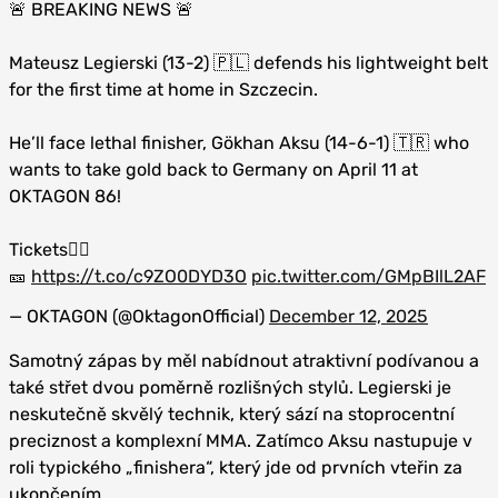
🚨 BREAKING NEWS 🚨
Mateusz Legierski (13-2) 🇵🇱 defends his lightweight belt
for the first time at home in Szczecin.
He’ll face lethal finisher, Gökhan Aksu (14-6-1) 🇹🇷 who
wants to take gold back to Germany on April 11 at
OKTAGON 86!
Tickets👇🏼
🎫
https://t.co/c9ZO0DYD3O
pic.twitter.com/GMpBIlL2AF
— OKTAGON (@OktagonOfficial)
December 12, 2025
Samotný zápas by měl nabídnout atraktivní podívanou a
také střet dvou poměrně rozlišných stylů. Legierski je
neskutečně skvělý technik, který sází na stoprocentní
preciznost a komplexní MMA. Zatímco Aksu nastupuje v
roli typického „finishera“, který jde od prvních vteřin za
ukončením.