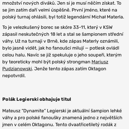
množství nových diváků. Jen si je musí něčím získat. To
se jim zatím daří velmi úspěšně. První jméno, které na
polský turnaj ohlásili, byl totiž legendární Michał Materla.
To je velezkušený borec se skóre 33-11, který v KSW
zápasil neskutečných 18 let a stal se šampionem střední
váhy. Už na turnaji v Brně, kde zápas Materly oznámili,
bylo jasně vidět, jak ho fanoušci milují — potlesk ovládl
celou halu. Navíc se již spekuluje o jeho soupeři, kterým
by teoreticky mohl být polský strongman
Mariusz
Pudzianowski
. Jenže tento zápas zatím Oktagon
nepotvrdil.
Polák Legierski obhajuje titul
Mateusz “Dynamite” Legierski je aktuální šampion lehké
váhy a pro polské fanoušky znamená jedno z největších
jmen v celém Oktagonu. Tento dvaatřicetiletý rodák z