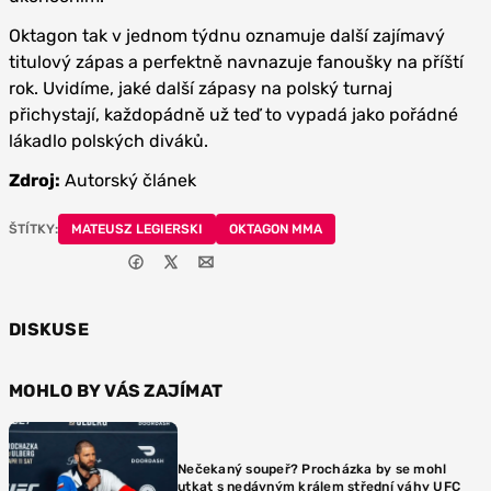
Oktagon tak v jednom týdnu oznamuje další zajímavý
titulový zápas a perfektně navnazuje fanoušky na příští
rok. Uvidíme, jaké další zápasy na polský turnaj
přichystají, každopádně už teď to vypadá jako pořádné
lákadlo polských diváků.
Zdroj:
Autorský článek
ŠTÍTKY:
MATEUSZ LEGIERSKI
OKTAGON MMA
DISKUSE
MOHLO BY VÁS ZAJÍMAT
Nečekaný soupeř? Procházka by se mohl
utkat s nedávným králem střední váhy UFC