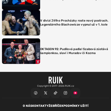
V divizi Jiřího Procházky roste nový postrach.
Legendárního Blachowicze vypnul už v 1. kole
OKTAGON 92: Pudilová padla! Szabová zůstává
šampionkou, slaví i Muradov či Kozma
Copyright © 2017–2026 RUIK.cz
O NÁS
KONTAKTY
ŽEBŘÍČEK
PODMÍNKY UŽITÍ