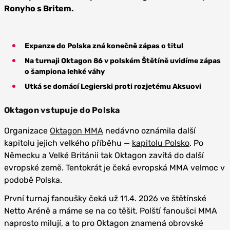
Ronyho s Britem.
Expanze do Polska zná konečně zápas o titul
Na turnaji Oktagon 86 v polském Štětíně uvidíme zápas
o šampiona lehké váhy
Utká se domácí Legierski proti rozjetému Aksuovi
Oktagon vstupuje do Polska
Organizace
Oktagon MMA
nedávno oznámila další
kapitolu jejich velkého příběhu —
kapitolu Polsko
. Po
Německu a Velké Británii tak Oktagon zavítá do další
evropské země. Tentokrát je čeká evropská MMA velmoc v
podobě Polska.
První turnaj fanoušky čeká už 11.4. 2026 ve štětínské
Netto Aréně a máme se na co těšit. Polští fanoušci MMA
naprosto milují, a to pro Oktagon znamená obrovské