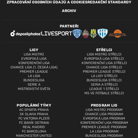
ZPRACOVÁNÍ OSOBNÍCH ÚDAJŮ A COOKIES
REDAKČNÍ STANDARDY
ARCHIV
PARTNEŘI
LIGY
STŘELCI
LIGA MISTRŮ
LIGA MISTRŮ STŘELCI
EVROPSKÁ LIGA
EVROPSKÁ LIGA STŘELCI
KONFERENČNÍ LIGA
KONFERENČNÍ LIGA STŘELCI
CHANCE LIGA (1. ČESKÁ LIGA)
CHANCE LIGA STŘELCI
PREMIER LEAGUE
PREMIER LEAGUE STŘELCI
LA LIGA
LA LIGY STŘELCI
BUNDESLIGA
BUNDESLIGA STŘELCI
SERIE A
SERIA A STŘELCI
MISTROVSTVÍ SVĚTA
LEAGUE 1 STŘELCI
MS VE FOTBALE STŘELCI
POPULÁRNÍ TÝMY
PROGRAM LIG
AC SPARTA PRAHA
LIGA MISTRŮ PROGRAM
SK SLAVIA PRAHA
CHANCE LIGA PROGRAM
FC VIKTORIA PLZEŇ
EVROPSKÁ LIGA PROGRAM
FC BANÍK OSTRAVA
KONFERENČNÍ LIGA PROGRAM
REAL MADRID
PREMIER LEAGUE PROGRAM
FC BARCELONA
LA LIGA PROGRAM
MANCHESTER UNITED
BUNDESLIGA PROGRAM