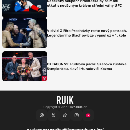
Nečekaný soupeř? Procházka by se mohl
utkat s nedávným králem střední váhy UFC
V divizi Jiřího Procházky roste nový postrach.
Legendárního Blachowicze vypnul už v 1. kole
OKTAGON 92: Pudilová padla! Szabová zůstává
šampionkou, slaví i Muradov či Kozma
Copyright © 2017–2026 RUIK.cz