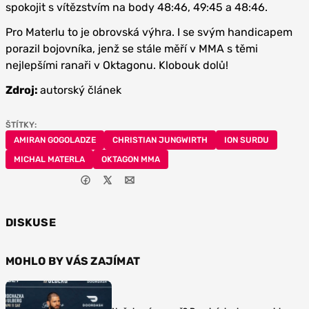
spokojit s vítězstvím na body 48:46, 49:45 a 48:46.
Pro Materlu to je obrovská výhra. I se svým handicapem
porazil bojovníka, jenž se stále měří v MMA s těmi
nejlepšími ranaři v Oktagonu. Klobouk dolů!
Zdroj:
autorský článek
ŠTÍTKY:
AMIRAN GOGOLADZE
CHRISTIAN JUNGWIRTH
ION SURDU
MICHAL MATERLA
OKTAGON MMA
DISKUSE
MOHLO BY VÁS ZAJÍMAT