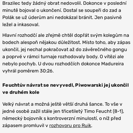
Brazilec tedy žádný obrat nedovolil. Dokonce v poslední
minutě bojoval o ukončení. Dostal se soupeři do zad a
Polák se už úderům ani nedokázal bránit. Jen pasivně
ležel a inkasoval.
Hlavní rozhodčí ale zřejmě chtěl dopřát svým kolegům na
bodech alespoň nějakou důležitost. Místo toho, aby zápas
ukončil, jej nechal pokračovat až do závěrečného gongu
a poprvé v rámci turnaje rozhodovaly body. O vítězi ale
nebylo pochyb. U dvou rozhodčích dokonce Madureira
vyhrál poměrem 30:26.
Feuchtův návrat se nevyvedl, Piwowarski jej ukončil
ve druhém kole
Velký návrat a možná ještě větší druhá šance. To vše v
jedné osobě zažil stále jen třicetiletý Timo Feucht (8-1),
německý bojovník s kontroverzní minulostí, o níž před
zápasem promluvil v
rozhovoru pro Ruik
.