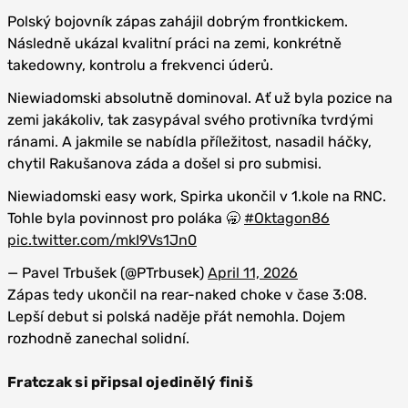
Polský bojovník zápas zahájil dobrým frontkickem.
Následně ukázal kvalitní práci na zemi, konkrétně
takedowny, kontrolu a frekvenci úderů.
Niewiadomski absolutně dominoval. Ať už byla pozice na
zemi jakákoliv, tak zasypával svého protivníka tvrdými
ránami. A jakmile se nabídla příležitost, nasadil háčky,
chytil Rakušanova záda a došel si pro submisi.
Niewiadomski easy work, Spirka ukončil v 1.kole na RNC.
Tohle byla povinnost pro poláka 🥱
#Oktagon86
pic.twitter.com/mkI9Vs1Jn0
— Pavel Trbušek (@PTrbusek)
April 11, 2026
Zápas tedy ukončil na rear-naked choke v čase 3:08.
Lepší debut si polská naděje přát nemohla. Dojem
rozhodně zanechal solidní.
Fratczak si připsal ojedinělý finiš