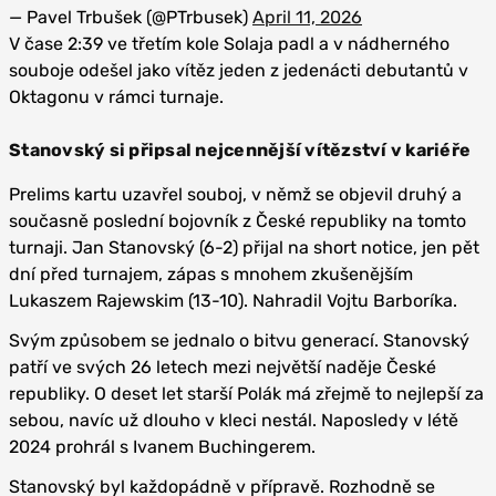
— Pavel Trbušek (@PTrbusek)
April 11, 2026
V čase 2:39 ve třetím kole Solaja padl a v nádherného
souboje odešel jako vítěz jeden z jedenácti debutantů v
Oktagonu v rámci turnaje.
Stanovský si připsal nejcennější vítězství v kariéře
Prelims kartu uzavřel souboj, v němž se objevil druhý a
současně poslední bojovník z České republiky na tomto
turnaji. Jan Stanovský (6-2) přijal na short notice, jen pět
dní před turnajem, zápas s mnohem zkušenějším
Lukaszem Rajewskim (13-10). Nahradil Vojtu Barboríka.
Svým způsobem se jednalo o bitvu generací. Stanovský
patří ve svých 26 letech mezi největší naděje České
republiky. O deset let starší Polák má zřejmě to nejlepší za
sebou, navíc už dlouho v kleci nestál. Naposledy v létě
2024 prohrál s Ivanem Buchingerem.
Stanovský byl každopádně v přípravě. Rozhodně se