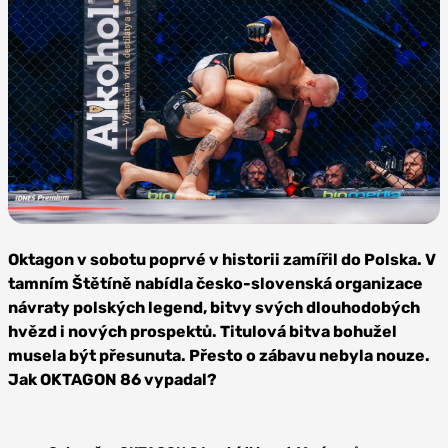
Foto:
Oktagon
Oktagon v sobotu poprvé v historii zamířil do Polska. V
MMA
tamním Štětíně nabídla česko-slovenská organizace
návraty polských legend, bitvy svých dlouhodobých
hvězd i nových prospektů. Titulová bitva bohužel
musela být přesunuta. Přesto o zábavu nebyla nouze.
Jak OKTAGON 86 vypadal?