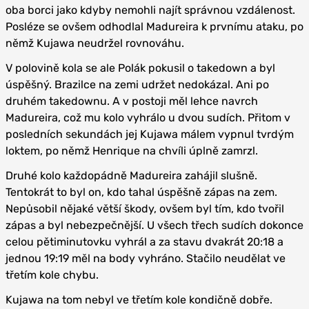
oba borci jako kdyby nemohli najít správnou vzdálenost.
Posléze se ovšem odhodlal Madureira k prvnímu ataku, po
němž Kujawa neudržel rovnováhu.
V polovině kola se ale Polák pokusil o takedown a byl
úspěšný. Brazilce na zemi udržet nedokázal. Ani po
druhém takedownu. A v postoji měl lehce navrch
Madureira, což mu kolo vyhrálo u dvou sudích. Přitom v
posledních sekundách jej Kujawa málem vypnul tvrdým
loktem, po němž Henrique na chvíli úplně zamrzl.
Druhé kolo každopádně Madureira zahájil slušně.
Tentokrát to byl on, kdo tahal úspěšně zápas na zem.
Nepůsobil nějaké větší škody, ovšem byl tím, kdo tvořil
zápas a byl nebezpečnější. U všech třech sudích dokonce
celou pětiminutovku vyhrál a za stavu dvakrát 20:18 a
jednou 19:19 měl na body vyhráno. Stačilo neudělat ve
třetím kole chybu.
Kujawa na tom nebyl ve třetím kole kondičně dobře.