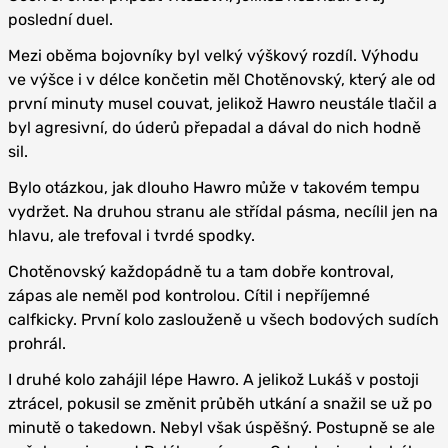
poslední duel.
Mezi oběma bojovníky byl velký výškový rozdíl. Výhodu
ve výšce i v délce končetin měl Chotěnovský, který ale od
první minuty musel couvat, jelikož Hawro neustále tlačil a
byl agresivní, do úderů přepadal a dával do nich hodně
sil.
Bylo otázkou, jak dlouho Hawro může v takovém tempu
vydržet. Na druhou stranu ale střídal pásma, necílil jen na
hlavu, ale trefoval i tvrdé spodky.
Chotěnovský každopádně tu a tam dobře kontroval,
zápas ale neměl pod kontrolou. Cítil i nepříjemné
calfkicky. První kolo zaslouženě u všech bodových sudích
prohrál.
I druhé kolo zahájil lépe Hawro. A jelikož Lukáš v postoji
ztrácel, pokusil se změnit průběh utkání a snažil se už po
minutě o takedown. Nebyl však úspěšný. Postupně se ale