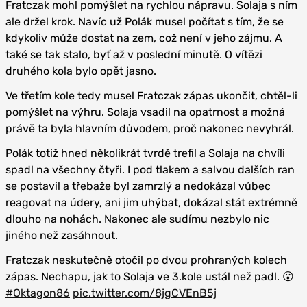
Fratczak mohl pomýšlet na rychlou nápravu. Solaja s ním
ale držel krok. Navíc už Polák musel počítat s tím, že se
kdykoliv může dostat na zem, což není v jeho zájmu. A
také se tak stalo, byť až v poslední minutě. O vítězi
druhého kola bylo opět jasno.
Ve třetím kole tedy musel Fratczak zápas ukončit, chtěl-li
pomýšlet na výhru. Solaja vsadil na opatrnost a možná
právě ta byla hlavním důvodem, proč nakonec nevyhrál.
Polák totiž hned několikrát tvrdě trefil a Solaja na chvíli
spadl na všechny čtyři. I pod tlakem a salvou dalších ran
se postavil a třebaže byl zamrzlý a nedokázal vůbec
reagovat na údery, ani jim uhýbat, dokázal stát extrémně
dlouho na nohách. Nakonec ale sudímu nezbylo nic
jiného než zasáhnout.
Fratczak neskutečně otočil po dvou prohraných kolech
zápas. Nechapu, jak to Solaja ve 3.kole ustál než padl. 😮
#Oktagon86
pic.twitter.com/8jgCVEnB5j