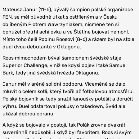
Mateusz Janur (11-6), bývalý šampion polské organizace
FEN, se měl původně utkat s ostříleným a v Česku
oblíbeným Piotrem Wawrzyniakem, nicméně ten si
bohužel přetrhl achilovku a ve Štětíne bojovat nemohl.
Místo toho čelil Robinu Roosovi (8-6) a rázem byl na stole
duel dvou debutantů v Oktagonu.
Roos mimochodem býval šampionem švédské stáje
Superior Challenge, v níž se kdysi objevil také Samuel
Bark, tedy jiná švédská hvězda Oktagonu.
Janur měl v aréně solidní podporu. Víceméně se dalo
mluvit o celém kotli, který tvořil až fotbalovou atmosféru.
Polský bojovník se tedy snažil fanoušky potěšit a doručit
výhru. Duel odstartoval pokusy o takedown, Švéd ale
ukázal dobrou obranu.
A když se bojovalo v postoji, tak Polák zrovna dvakrát
suverénně nepůsobil, i když byl favoritem. Roos si svým