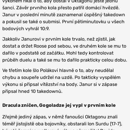
výkonem říkal o to, aby dostal v Oktagonu ještě jednu
šanci. Závěr prvního kola přesto patřil domácí hvězdě.
Janur v poslední minutě zaznamenal úspěšný takedown
a pokusil se také o submisi. První pětiminutovku u všech
bodových vyhrál 10:9.
Jakkoliv Janurovi v prvním kole trvalo, než zjistil, jak
dostat a držet Roose pod sebou, ve druhém kole se mu to
dařilo v podstatě od začátku. Mohl tedy kontrolovat
průběh duelu a také se mu to dařilo prakticky celou dobu.
Ve třetím kole šlo Polákovi hlavně o to, aby neudělal
chybu a soupeře udržel na uzdě. Po takticky vyspělém
výkonu si připsal vítězství na body. Janur si v zápase
připsal hned 10 takedownů.
Dracula zničen, Gogoladze jej vypl v prvním kole
Zřejmě jediný zápas, v němž fanoušci Oktagonu znali
téměř jistojistě oba bojovníky, obstarali Ion Surdu (17-7),