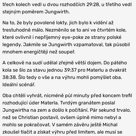
třech kolech vedl u dvou rozhodčích 29:28, u třetího vedl
stejným poměrem Jungwirth.
Na to, že byly povolené lokty, jich bylo k vidění až
trestuhodně málo. Nezměnilo se to ani ve čtvrtém kole,
které ovlivnil i nepříjemný eye-poke ze strany polské
legendy. Jakmile se Jungwirth vzpamatoval, tak působil
mnohem energičtěji než soupeř.
A celkově na sudí udělal zřejmě větší dojem. Do pátého
kola se šlo za stavu jednou 39:37 pro Materlu a dvakrát
38:38. Šlo tedy o vše a na výhru mohli pomýšlet oba.
Ideální scénář.
Oba chtěli vyhrát, nicméně půl minuty před koncem trefil
rozhodující úder Materla. Tvrdým granátem poslal
Jungwirtha na zem a došlo k počítání. Pár sekund trvalo,
než se Christian postavil, ovšem úplně mimo nebyl a
mohlo se pokračovat. V samém závěru ještě Michal
zkoušel tlačit a získat výhru před limitem, ale musí se