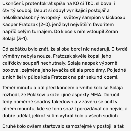
Ukončení, protentokrát spíše na KO či TKO, sliboval i
čtvrtý souboj. Debut si odbyl vynikající postojář a
několikanásobný evropský i světový šampion v kickboxu
Kacper Fratczak (2-0), jenž byl největším favoritem
napříč celým turnajem. Do klece s ním vstoupil Zoran
Solaja (3-1).
Od začátku bylo znát, že si oba borci nic nedarují. O tvrdé
výměny nebyla nouze. Fratczak skvěle kopal, jeho
calfkicky soupeři nechutnaly. Solaja naopak výborně
boxoval, zejména jeho levačka dělala problémy. Po jedné
z nich šel v půlce kola Fratczak na pár sekund k zemi.
Téměř minutu a půl před koncem prvního kola se Solaja
rozhodl, že Polákovi ukáže i jiné aspekty MMA. Doručil
tedy poměrně snadný takedown a v závěru se ocitl v
plném mountu, kde se toho snažil porozdávat co nejvíc, a
dobře udělal, jelikož si tím vyhrál kolo u všech sudích.
Druhé kolo ovšem startovalo samozřejmě v postoji, a tak