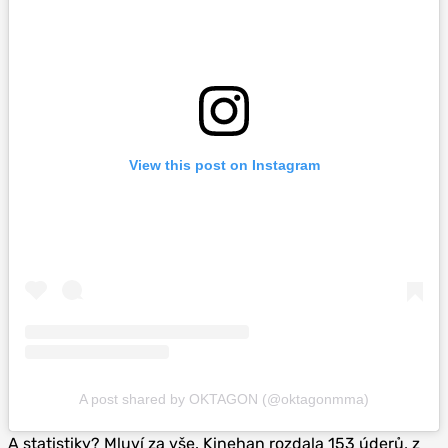
View this post on Instagram
A post shared by OKTAGON (@oktagonmma)
A statistiky? Mluví za vše. Kinehan rozdala 153 úderů, z