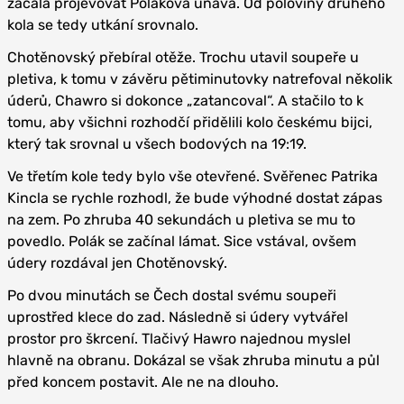
začala projevovat Polákova únava. Od poloviny druhého
kola se tedy utkání srovnalo.
Chotěnovský přebíral otěže. Trochu utavil soupeře u
pletiva, k tomu v závěru pětiminutovky natrefoval několik
úderů, Chawro si dokonce „zatancoval“. A stačilo to k
tomu, aby všichni rozhodčí přidělili kolo českému bijci,
který tak srovnal u všech bodových na 19:19.
Ve třetím kole tedy bylo vše otevřené. Svěřenec Patrika
Kincla se rychle rozhodl, že bude výhodné dostat zápas
na zem. Po zhruba 40 sekundách u pletiva se mu to
povedlo. Polák se začínal lámat. Sice vstával, ovšem
údery rozdával jen Chotěnovský.
Po dvou minutách se Čech dostal svému soupeři
uprostřed klece do zad. Následně si údery vytvářel
prostor pro škrcení. Tlačivý Hawro najednou myslel
hlavně na obranu. Dokázal se však zhruba minutu a půl
před koncem postavit. Ale ne na dlouho.