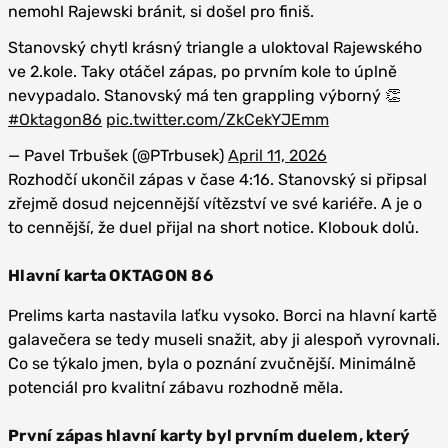
nemohl Rajewski bránit, si došel pro finiš.
Stanovský chytl krásný triangle a uloktoval Rajewského
ve 2.kole. Taky otáčel zápas, po prvním kole to úplně
nevypadalo. Stanovský má ten grappling výborný 👏
#Oktagon86
pic.twitter.com/ZkCekYJEmm
— Pavel Trbušek (@PTrbusek)
April 11, 2026
Rozhodčí ukončil zápas v čase 4:16. Stanovský si připsal
zřejmě dosud nejcennější vítězství ve své kariéře. A je o
to cennější, že duel přijal na short notice. Klobouk dolů.
Hlavní karta OKTAGON 86
Prelims karta nastavila laťku vysoko. Borci na hlavní kartě
galavečera se tedy museli snažit, aby ji alespoň vyrovnali.
Co se týkalo jmen, byla o poznání zvučnější. Minimálně
potenciál pro kvalitní zábavu rozhodně měla.
První zápas hlavní karty byl prvním duelem, který