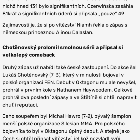
nichž hned 131 bylo signifikantních. Czerwińska zasáhla
81krát a signifikantních úderů si připsala „pouze“ 49.
Zajímavostí je, že si po vítězství Niamh řekla o zápas s
německou princeznou Alinou Dalaslan.
Chotěnovský prolomil smolnou sérii a připsal si
velkolepý comeback
Druhý zápas už nabídl také české zastoupení. Do akce šel
Lukáš Chotěnovský (7-3), který v minulosti bojoval v
polské organizaci FEN. Debut v Oktagonu mu ale nevyšel,
prohrál v prvním kole s Nathanem Haywoodem. Celkově
prohrál dva poslední zápasy a ve Štětíně si chtěl napravit
chuť i reputaci.
Jeho soupeřem byl Michal Hawro (7-2), bývalý šampion
menší polské organizace Silesian MMA. Pro polského
bojovníka to byl v Oktagonu úplný debut. A stejně jako
Čech si chtěl připsat vítězství, jelikož nezvládl svůj