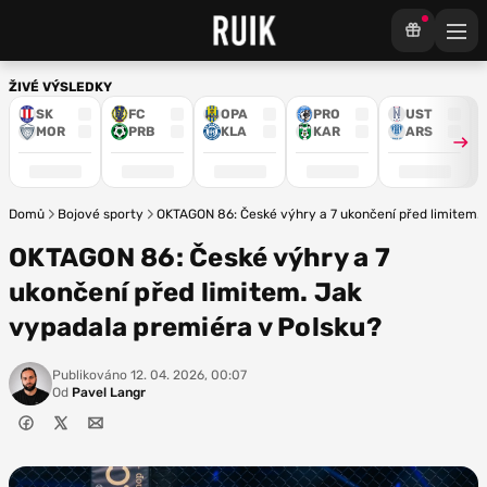
ŽIVÉ VÝSLEDKY
SK
FC
OPA
PRO
UST
MOR
PRB
KLA
KAR
ARS
Domů
Bojové sporty
OKTAGON 86: České výhry a 7 ukončení před limitem. 
OKTAGON 86: České výhry a 7
ukončení před limitem. Jak
vypadala premiéra v Polsku?
Publikováno
12. 04. 2026, 00:07
Od
Pavel Langr