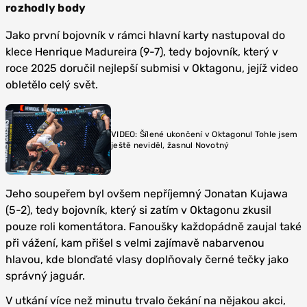
rozhodly body
Jako první bojovník v rámci hlavní karty nastupoval do
klece Henrique Madureira (9-7), tedy bojovník, který v
roce 2025 doručil nejlepší submisi v Oktagonu, jejíž video
obletělo celý svět.
VIDEO: Šílené ukončení v Oktagonu! Tohle jsem
ještě neviděl, žasnul Novotný
Jeho soupeřem byl ovšem nepříjemný Jonatan Kujawa
(5-2), tedy bojovník, který si zatím v Oktagonu zkusil
pouze roli komentátora. Fanoušky každopádně zaujal také
při vážení, kam přišel s velmi zajímavě nabarvenou
hlavou, kde blonďaté vlasy doplňovaly černé tečky jako
správný jaguár.
V utkání více než minutu trvalo čekání na nějakou akci,