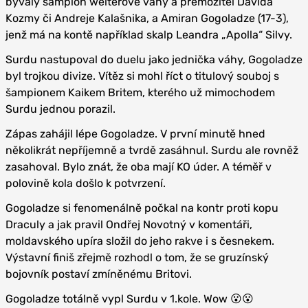
bývalý šampion welterové váhy a přemožitel Davida
Kozmy či Andreje Kalašnika, a Amiran Gogoladze (17-3),
jenž má na kontě například skalp Leandra „Apolla“ Silvy.
Surdu nastupoval do duelu jako jednička váhy, Gogoladze
byl trojkou divize. Vítěz si mohl říct o titulový souboj s
šampionem Kaikem Britem, kterého už mimochodem
Surdu jednou porazil.
Zápas zahájil lépe Gogoladze. V první minutě hned
několikrát nepříjemně a tvrdě zasáhnul. Surdu ale rovněž
zasahoval. Bylo znát, že oba mají KO úder. A téměř v
polovině kola došlo k potvrzení.
Gogoladze si fenomenálně počkal na kontr proti kopu
Draculy a jak pravil Ondřej Novotný v komentáři,
moldavského upíra složil do jeho rakve i s česnekem.
Výstavní finiš zřejmě rozhodl o tom, že se gruzínský
bojovník postaví zmíněnému Britovi.
Gogoladze totálně vypl Surdu v 1.kole. Wow 😮😮