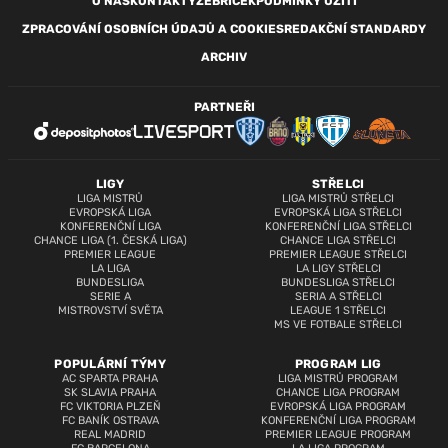
O NÁS
KONTAKTY
ŽEBŘÍČEK
PODMÍNKY UŽITÍ
ZPRACOVÁNÍ OSOBNÍCH ÚDAJŮ A COOKIES
REDAKČNÍ STANDARDY
ARCHIV
PARTNEŘI
LIGY
STŘELCI
LIGA MISTRŮ
LIGA MISTRŮ STŘELCI
EVROPSKÁ LIGA
EVROPSKÁ LIGA STŘELCI
KONFERENČNÍ LIGA
KONFERENČNÍ LIGA STŘELCI
CHANCE LIGA (1. ČESKÁ LIGA)
CHANCE LIGA STŘELCI
PREMIER LEAGUE
PREMIER LEAGUE STŘELCI
LA LIGA
LA LIGY STŘELCI
BUNDESLIGA
BUNDESLIGA STŘELCI
SERIE A
SERIA A STŘELCI
MISTROVSTVÍ SVĚTA
LEAGUE 1 STŘELCI
MS VE FOTBALE STŘELCI
POPULÁRNÍ TÝMY
PROGRAM LIG
AC SPARTA PRAHA
LIGA MISTRŮ PROGRAM
SK SLAVIA PRAHA
CHANCE LIGA PROGRAM
FC VIKTORIA PLZEŇ
EVROPSKÁ LIGA PROGRAM
FC BANÍK OSTRAVA
KONFERENČNÍ LIGA PROGRAM
REAL MADRID
PREMIER LEAGUE PROGRAM