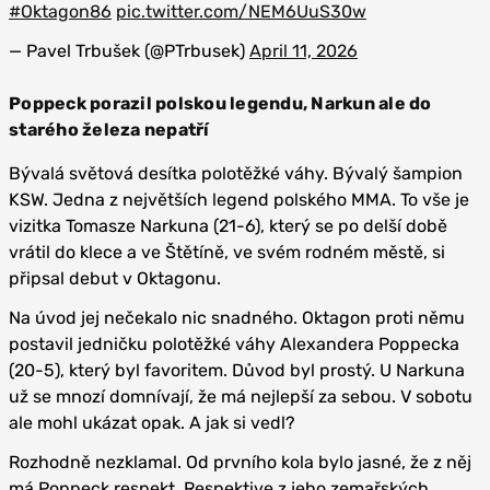
#Oktagon86
pic.twitter.com/NEM6UuS30w
— Pavel Trbušek (@PTrbusek)
April 11, 2026
Poppeck porazil polskou legendu, Narkun ale do
starého železa nepatří
Bývalá světová desítka polotěžké váhy. Bývalý šampion
KSW. Jedna z největších legend polského MMA. To vše je
vizitka Tomasze Narkuna (21-6), který se po delší době
vrátil do klece a ve Štětíně, ve svém rodném městě, si
připsal debut v Oktagonu.
Na úvod jej nečekalo nic snadného. Oktagon proti němu
postavil jedničku polotěžké váhy Alexandera Poppecka
(20-5), který byl favoritem. Důvod byl prostý. U Narkuna
už se mnozí domnívají, že má nejlepší za sebou. V sobotu
ale mohl ukázat opak. A jak si vedl?
Rozhodně nezklamal. Od prvního kola bylo jasné, že z něj
má Poppeck respekt. Respektive z jeho zemařských