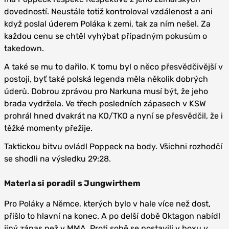
dovedností. Neustále totiž kontroloval vzdálenost a ani
když poslal úderem Poláka k zemi, tak za ním nešel. Za
každou cenu se chtěl vyhýbat případným pokusům o
takedown.
A také se mu to dařilo. K tomu byl o něco přesvědčivější v
postoji, byť také polská legenda měla několik dobrých
úderů. Dobrou zprávou pro Narkuna musí být, že jeho
brada vydržela. Ve třech posledních zápasech v KSW
prohrál hned dvakrát na KO/TKO a nyní se přesvědčil, že i
těžké momenty přežije.
Taktickou bitvu ovládl Poppeck na body. Všichni rozhodčí
se shodli na výsledku 29:28.
Materla si poradil s Jungwirthem
Pro Poláky a Němce, kterých bylo v hale více než dost,
přišlo to hlavní na konec. A po delší době Oktagon nabídl
jiný zápas než v MMA. Proti sobě se postavili v boxu v