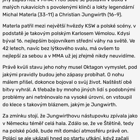
malých rukavicích s povolenými klinči a lokty legendární
Michal Materla (33-11) a Christian Jungwirth (16-9).
Materla patřil mezi největší hvězdy KSW a polské scény, v
podstatě je takovým polským Karlosem Vémolou. Kdysi
býval 16. nejlepším bojovníkem střední váhy na světě. Ve
42 letech, navíc bez lýtkového svalu, má ovšem to
nejlepší za sebou a v MMA už jej zřejmě nikdy neuvidíme.
Právě kvůli stavu jeho nohy musel Oktagon vymyslet, pod
jakými pravidly budou jeho zápasy probíhat. O nohu
málem přišel, dokonce bojoval o svůj život. Naštěstí obě
bitvy vyhrál. A třebaže by mnoho jiných lidí s podobnými
problémy ani netrénovalo na vysoké úrovni, on vstoupil
do klece s takovým bláznem, jakým je Jungwirth.
Za zmínku stojí, že Jungwirthovu nástupovku zpívala jako
v Německu téměř celá hala. Zdálo se, že ve Štětíně, tedy
na polské půdě, bude mít domácí atmosféru právě on.
Poláci se ale ukázali hned po startu utkání, když začali