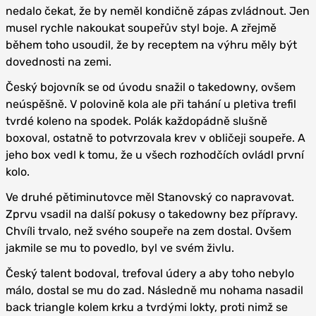
nedalo čekat, že by neměl kondičně zápas zvládnout. Jen
musel rychle nakoukat soupeřův styl boje. A zřejmě
během toho usoudil, že by receptem na výhru měly být
dovednosti na zemi.
Český bojovník se od úvodu snažil o takedowny, ovšem
neúspěšně. V polovině kola ale při tahání u pletiva trefil
tvrdé koleno na spodek. Polák každopádně slušně
boxoval, ostatně to potvrzovala krev v obličeji soupeře. A
jeho box vedl k tomu, že u všech rozhodčích ovládl první
kolo.
Ve druhé pětiminutovce měl Stanovský co napravovat.
Zprvu vsadil na další pokusy o takedowny bez přípravy.
Chvíli trvalo, než svého soupeře na zem dostal. Ovšem
jakmile se mu to povedlo, byl ve svém živlu.
Český talent bodoval, trefoval údery a aby toho nebylo
málo, dostal se mu do zad. Následně mu nohama nasadil
back triangle kolem krku a tvrdými lokty, proti nimž se