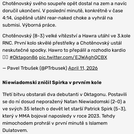
Chotěnovský svého soupeře opět dostal na zem a navíc
doručil ukončení. V poslední minutě, konkrétně v čase
4:14, úspěšně utáhl rear-naked choke a vyhrál na
submisi. Výborná práce.
Chotěnovský (8-3) velké vítězství a Hawra utáhl ve 3.kole
RNC. První kolo skvělé přestřelky a Chotěnovský ustál
neskutečné spodky. Hawro to přepálil a rozhodlo kardio
🤷‍♂️
#Oktagon86
pic.twitter.com/EJWAghQCBX
— Pavel Trbušek (@PTrbusek)
April 11, 2026
Niewiadomski zničil Spirka v prvním kole
Třetí bitvu obstarali dva debutanti v Oktagonu. Postavili
se do ní dosud neporažený Natan Niewiadomski (2-0) a
ve svých 35 letech o devět let starší Patrick Spirk (5-3),
který v MMA bojoval naposledy v roce 2023. Tehdy
mimochodem prohrál v první minutě s Islamem
Dulatovem.