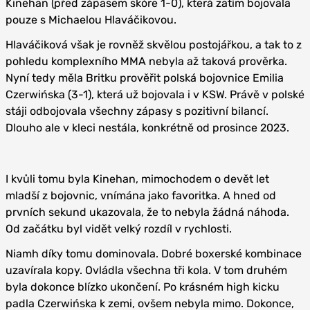
Kinehan (před zápasem skóre 1-0), která zatím bojovala
pouze s Michaelou Hlaváčikovou.
Hlaváčiková však je rovněž skvělou postojářkou, a tak to z
pohledu komplexního MMA nebyla až taková prověrka.
Nyní tedy měla Britku prověřit polská bojovnice Emilia
Czerwińska (3-1), která už bojovala i v KSW. Právě v polské
stáji odbojovala všechny zápasy s pozitivní bilancí.
Dlouho ale v kleci nestála, konkrétně od prosince 2023.
I kvůli tomu byla Kinehan, mimochodem o devět let
mladší z bojovnic, vnímána jako favoritka. A hned od
prvních sekund ukazovala, že to nebyla žádná náhoda.
Od začátku byl vidět velký rozdíl v rychlosti.
Niamh díky tomu dominovala. Dobré boxerské kombinace
uzavírala kopy. Ovládla všechna tři kola. V tom druhém
byla dokonce blízko ukončení. Po krásném high kicku
padla Czerwińska k zemi, ovšem nebyla mimo. Dokonce,