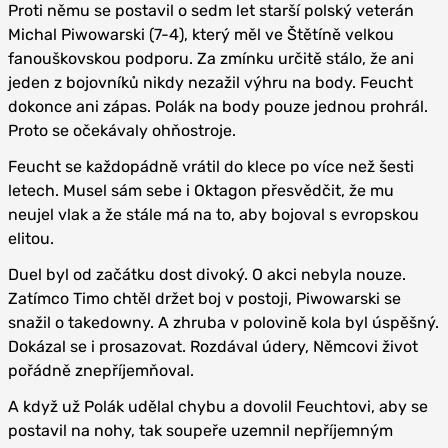
Proti němu se postavil o sedm let starší polský veterán
Michal Piwowarski (7-4), který měl ve Štětíně velkou
fanouškovskou podporu. Za zmínku určitě stálo, že ani
jeden z bojovníků nikdy nezažil výhru na body. Feucht
dokonce ani zápas. Polák na body pouze jednou prohrál.
Proto se očekávaly ohňostroje.
Feucht se každopádně vrátil do klece po více než šesti
letech. Musel sám sebe i Oktagon přesvědčit, že mu
neujel vlak a že stále má na to, aby bojoval s evropskou
elitou.
Duel byl od začátku dost divoký. O akci nebyla nouze.
Zatímco Timo chtěl držet boj v postoji, Piwowarski se
snažil o takedowny. A zhruba v polovině kola byl úspěšný.
Dokázal se i prosazovat. Rozdával údery, Němcovi život
pořádně znepříjemňoval.
A když už Polák udělal chybu a dovolil Feuchtovi, aby se
postavil na nohy, tak soupeře uzemnil nepříjemným