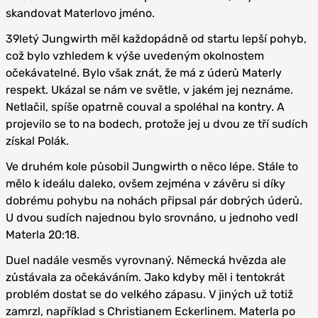
skandovat Materlovo jméno.
39letý Jungwirth měl každopádně od startu lepší pohyb,
což bylo vzhledem k výše uvedeným okolnostem
očekávatelné. Bylo však znát, že má z úderů Materly
respekt. Ukázal se nám ve světle, v jakém jej neznáme.
Netlačil, spíše opatrně couval a spoléhal na kontry. A
projevilo se to na bodech, protože jej u dvou ze tří sudích
získal Polák.
Ve druhém kole působil Jungwirth o něco lépe. Stále to
mělo k ideálu daleko, ovšem zejména v závěru si díky
dobrému pohybu na nohách připsal pár dobrých úderů.
U dvou sudích najednou bylo srovnáno, u jednoho vedl
Materla 20:18.
Duel nadále vesměs vyrovnaný. Německá hvězda ale
zůstávala za očekáváním. Jako kdyby měl i tentokrát
problém dostat se do velkého zápasu. V jiných už totiž
zamrzl, například s Christianem Eckerlinem. Materla po