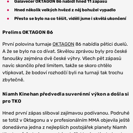
Galavečer OKTAGON 86 nabídl hned 11 zápasů
Hned několik velkých hvězd z něj bohužel vypadlo
Přesto se bylo na co těšit, viděli jsme i skvělá ukončení
Prelims OKTAGON 86
První polovina turnaje
OKTAGON
86 nabídla pětici duelů.
A že se bylo na co dívat. Skvělou zprávou byly pro české
fanoušky zejména dvě české výhry. Všech pět zápasů
navíc skončilo před limitem, takže se skoro chtělo
vtipkovat, že bodoví rozhodčí byli na turnaji tak trochu
zbytečně.
Niamh Kinehan předvedla suverénní výkon a došla si
pro TKO
Hned první zápas sliboval zajímavou podívanou. Podruhé
se totiž v Oktagonu a v profesionálním MMA objevila ještě
donedávna jedna z nejlepších postojářek planety Niamh