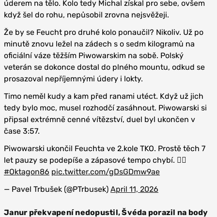
úderem na tělo. Kolo tedy Michal získal pro sebe, ovšem
když šel do rohu, nepůsobil zrovna nejsvěžeji.
Že by se Feucht pro druhé kolo ponaučil? Nikoliv. Už po
minutě znovu ležel na zádech s o sedm kilogramů na
oficiální váze těžším Piwowarskim na sobě. Polský
veterán se dokonce dostal do plného mountu, odkud se
prosazoval nepříjemnými údery i lokty.
Timo neměl kudy a kam před ranami utéct. Když už jich
tedy bylo moc, musel rozhodčí zasáhnout. Piwowarski si
připsal extrémně cenné vítězství, duel byl ukončen v
čase 3:57.
Piwowarski ukončil Feuchta ve 2.kole TKO. Prostě těch 7
let pauzy se podepíše a zápasové tempo chybí. 🤷‍♂️
#Oktagon86
pic.twitter.com/gDsGDmw9ae
— Pavel Trbušek (@PTrbusek)
April 11, 2026
Janur překvapení nedopustil, Švéda porazil na body