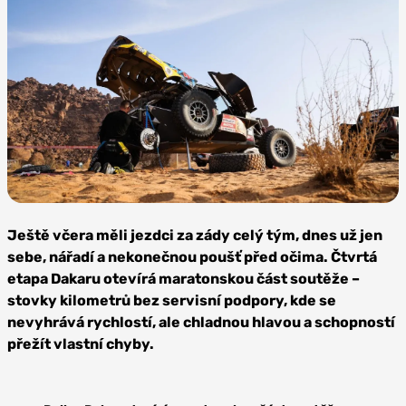
Foto:
Profimedia
Ještě včera měli jezdci za zády celý tým, dnes už jen
sebe, nářadí a nekonečnou poušť před očima. Čtvrtá
etapa Dakaru otevírá maratonskou část soutěže –
stovky kilometrů bez servisní podpory, kde se
nevyhrává rychlostí, ale chladnou hlavou a schopností
přežít vlastní chyby.