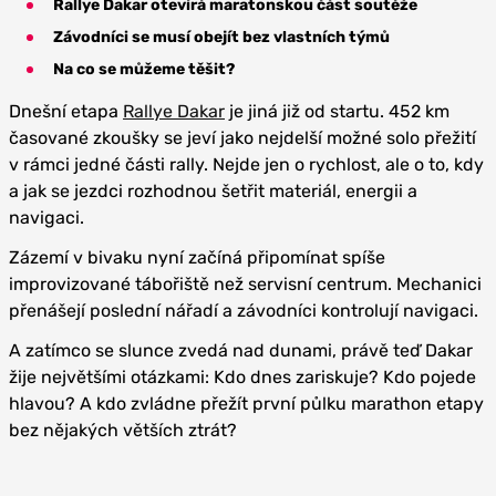
Rallye Dakar otevírá maratonskou část soutěže
Závodníci se musí obejít bez vlastních týmů
Na co se můžeme těšit?
Dnešní etapa
Rallye Dakar
je jiná již od startu. 452 km
časované zkoušky se jeví jako nejdelší možné solo přežití
v rámci jedné části rally. Nejde jen o rychlost, ale o to, kdy
a jak se jezdci rozhodnou šetřit materiál, energii a
navigaci.
Zázemí v bivaku nyní začíná připomínat spíše
improvizované tábořiště než servisní centrum. Mechanici
přenášejí poslední nářadí a závodníci kontrolují navigaci.
A zatímco se slunce zvedá nad dunami, právě teď Dakar
žije největšími otázkami: Kdo dnes zariskuje? Kdo pojede
hlavou? A kdo zvládne přežít první půlku marathon etapy
bez nějakých větších ztrát?