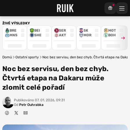
ŽIVÉ VÝSLEDKY
BRE
BEI
SER
SK
MOT
MNS
SHE
AKT
MOR
BOH
Domů
Ostatní sporty
Noc bez servisu, den bez chyb. Čtvrtá etapa na Dakar
Noc bez servisu, den bez chyb.
Čtvrtá etapa na Dakaru může
zlomit celé pořadí
Publikováno
07. 01. 2026, 09:31
Od
Petr Ouhrabka