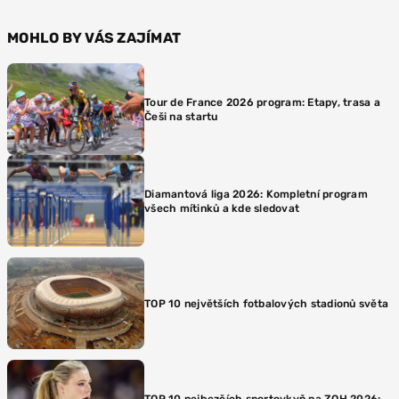
MOHLO BY VÁS ZAJÍMAT
Tour de France 2026 program: Etapy, trasa a
Češi na startu
Diamantová liga 2026: Kompletní program
všech mítinků a kde sledovat
TOP 10 největších fotbalových stadionů světa
TOP 10 nejhezčích sportovkyň na ZOH 2026: