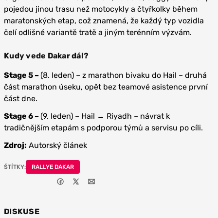
pojedou jinou trasu než motocykly a čtyřkolky během
maratonských etap, což znamená, že každý typ vozidla
čelí odlišné variantě tratě a jiným terénním výzvám.
Kudy vede Dakar dál?
Stage 5 –
(8. leden) – z marathon bivaku do Hail – druhá
část marathon úseku, opět bez teamové asistence první
část dne.
Stage 6 –
(9. leden) – Hail → Riyadh – návrat k
tradičnějším etapám s podporou týmů a servisu po cíli.
Zdroj:
Autorský článek
ŠTÍTKY:
RALLYE DAKAR
DISKUSE