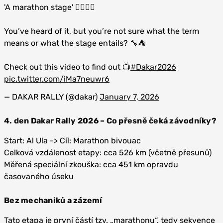
'A marathon stage' 🏃‍♂️🏃‍♀️
You’ve heard of it, but you’re not sure what the term
means or what the stage entails? 🔧⛺️
Check out this video to find out 📺
#Dakar2026
pic.twitter.com/iMa7neuwr6
— DAKAR RALLY (@dakar)
January 7, 2026
4. den Dakar Rally 2026 – Co přesně čeká závodníky?
Start: Al Ula -> Cíl: Marathon bivouac
Celková vzdálenost etapy: cca 526 km (včetně přesunů)
Měřená speciální zkouška: cca 451 km opravdu
časovaného úseku
Bez
mechaniků
a zázemí
Tato etapa je první částí tzv. „marathonu“, tedy sekvence