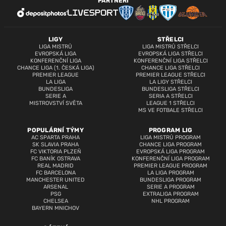
PARTNEŘI
LIGY
STŘELCI
LIGA MISTRŮ
LIGA MISTRŮ STŘELCI
EVROPSKÁ LIGA
EVROPSKÁ LIGA STŘELCI
KONFERENČNÍ LIGA
KONFERENČNÍ LIGA STŘELCI
CHANCE LIGA (1. ČESKÁ LIGA)
CHANCE LIGA STŘELCI
PREMIER LEAGUE
PREMIER LEAGUE STŘELCI
LA LIGA
LA LIGY STŘELCI
BUNDESLIGA
BUNDESLIGA STŘELCI
SERIE A
SERIA A STŘELCI
MISTROVSTVÍ SVĚTA
LEAGUE 1 STŘELCI
MS VE FOTBALE STŘELCI
POPULÁRNÍ TÝMY
PROGRAM LIG
AC SPARTA PRAHA
LIGA MISTRŮ PROGRAM
SK SLAVIA PRAHA
CHANCE LIGA PROGRAM
FC VIKTORIA PLZEŇ
EVROPSKÁ LIGA PROGRAM
FC BANÍK OSTRAVA
KONFERENČNÍ LIGA PROGRAM
REAL MADRID
PREMIER LEAGUE PROGRAM
FC BARCELONA
LA LIGA PROGRAM
MANCHESTER UNITED
BUNDESLIGA PROGRAM
ARSENAL
SERIE A PROGRAM
PSG
EXTRALIGA PROGRAM
CHELSEA
NHL PROGRAM
BAYERN MNICHOV