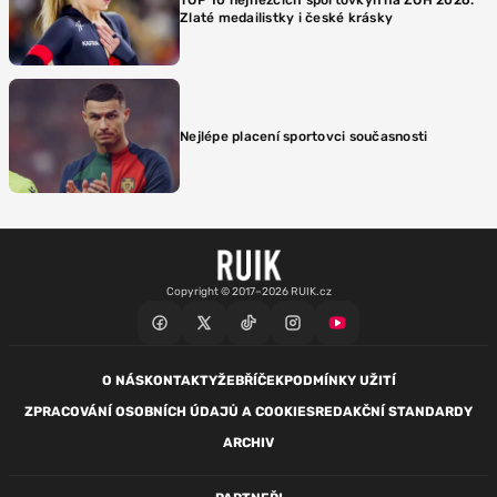
Zlaté medailistky i české krásky
Nejlépe placení sportovci současnosti
Copyright © 2017–2026 RUIK.cz
O NÁS
KONTAKTY
ŽEBŘÍČEK
PODMÍNKY UŽITÍ
ZPRACOVÁNÍ OSOBNÍCH ÚDAJŮ A COOKIES
REDAKČNÍ STANDARDY
ARCHIV