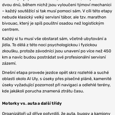
dvou dnů, během nichž jsou vyloučeni týmoví mechanici
– každý soutěžící si tak musí pomoci sám. V cíli této etapy
nebude klasický velký servisní tábor, ale tzv. marathon
bivouac, který je spíš pouštní osadou než logistickým
centrem.
Každý si tu musí vše obstarat sám, včetně ubytování a
jídla. To dělá z této noci psychologickou i fyzickou
zkoušku, protože závodníci jsou unavení po více než 450
km a navíc budou postrádat své profesionální servisní
zázemí.
Dnešní etapa provede jezdce opět skrz rozlehlé a suché
oblasti okolo Al Uly, s úseky přes písečné pláně, kamenité
úseky vyžadující pozornost při navigaci a odlehlé terény,
kde jakákoli porucha znamená ztrátu času.
Motorky vs. auta a další třídy
Organizátoři už dříve potvrdili, že auta, buggy a kamiony