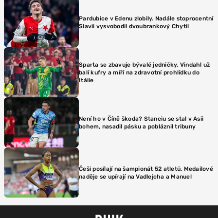
Pardubice v Edenu zlobily. Nadále stoprocentní
Slavii vysvobodil dvoubrankový Chytil
Sparta se zbavuje bývalé jedničky. Vindahl už
balí kufry a míří na zdravotní prohlídku do
Itálie
Není ho v Číně škoda? Stanciu se stal v Asii
bohem, nasadil pásku a pobláznil tribuny
Češi posílají na šampionát 52 atletů. Medailové
naděje se upírají na Vadlejcha a Manuel