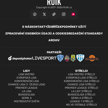
Copyright © 2017–2026 RUIK.cz
O NÁS
KONTAKTY
ŽEBŘÍČEK
PODMÍNKY UŽITÍ
ZPRACOVÁNÍ OSOBNÍCH ÚDAJŮ A COOKIES
REDAKČNÍ STANDARDY
ARCHIV
PARTNEŘI
LIGY
STŘELCI
LIGA MISTRŮ
LIGA MISTRŮ STŘELCI
EVROPSKÁ LIGA
EVROPSKÁ LIGA STŘELCI
KONFERENČNÍ LIGA
KONFERENČNÍ LIGA STŘELCI
CHANCE LIGA (1. ČESKÁ LIGA)
CHANCE LIGA STŘELCI
PREMIER LEAGUE
PREMIER LEAGUE STŘELCI
LA LIGA
LA LIGY STŘELCI
BUNDESLIGA
BUNDESLIGA STŘELCI
SERIE A
SERIA A STŘELCI
MISTROVSTVÍ SVĚTA
LEAGUE 1 STŘELCI
MS VE FOTBALE STŘELCI