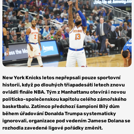
Goto:
Depositphotos
New York Knicks letos nepřepsali pouze sportovní
historii, když po dlouhých třiapadesáti letech znovu
ovládli finále NBA. Tým z Manhattanu otevírá i novou
politicko-společenskou kapitolu celého zámořského
basketbalu. Zatímco předchozí šampioni Bílý dům
během úřadování Donalda Trumpa systematicky
ignorovali, organizace pod vedením Jamese Dolana se
rozhodla zavedené ligové pořádky změnit.