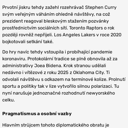
Prvotní jiskru tehdy zažehl rozehrávač Stephen Curry
svým veřejným váháním ohledně návštěvy, na což
prezident reagoval bleskovým stažením pozvánky
prostřednictvím sociálních sítí. Toronto Raptors o rok
později rovněž nepřijeli. Los Angeles Lakers v roce 2020
bojkotovali setkání také.
Do hry navíc tehdy vstoupila i probíhající pandemie
koronaviru. Protokolární tradice se plně obnovila až za
administrativy Joea Bidena. Krok stranou udělali
nedávno i vítězové z roku 2025 z Oklahoma City. Ti
odvolali návštěvu s odkazem na termínové kolize. Prolnutí
sportu a politiky tak v lize vytvořilo silnou polarizaci. Tu
nyní narušuje jednoznačné rozhodnutí newyorského
celku.
Pragmatismus a osobní vazby
Hlavním strůjcem tohoto diplomatického obratu je