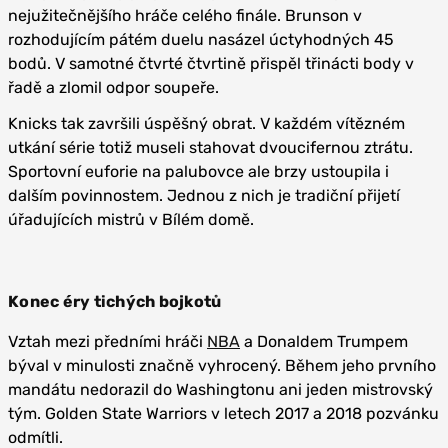
nejužitečnějšího hráče celého finále. Brunson v
rozhodujícím pátém duelu nasázel úctyhodných 45
bodů. V samotné čtvrté čtvrtině přispěl třinácti body v
řadě a zlomil odpor soupeře.
Knicks tak završili úspěšný obrat. V každém vítězném
utkání série totiž museli stahovat dvoucifernou ztrátu.
Sportovní euforie na palubovce ale brzy ustoupila i
dalším povinnostem. Jednou z nich je tradiční přijetí
úřadujících mistrů v Bílém domě.
Konec éry tichých bojkotů
Vztah mezi předními hráči
NBA
a Donaldem Trumpem
býval v minulosti značně vyhrocený. Během jeho prvního
mandátu nedorazil do Washingtonu ani jeden mistrovský
tým. Golden State Warriors v letech 2017 a 2018 pozvánku
odmítli.