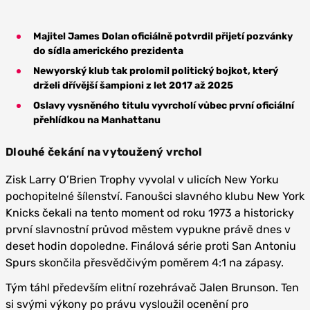
Majitel James Dolan oficiálně potvrdil přijetí pozvánky
do sídla amerického prezidenta
Newyorský klub tak prolomil politický bojkot, který
drželi dřívější šampioni z let 2017 až 2025
Oslavy vysněného titulu vyvrcholí vůbec první oficiální
přehlídkou na Manhattanu
Dlouhé čekání na vytoužený vrchol
Zisk Larry O’Brien Trophy vyvolal v ulicích New Yorku
pochopitelné šílenství. Fanoušci slavného klubu New York
Knicks čekali na tento moment od roku 1973 a historicky
první slavnostní průvod městem vypukne právě dnes v
deset hodin dopoledne. Finálová série proti San Antoniu
Spurs skončila přesvědčivým poměrem 4:1 na zápasy.
Tým táhl především elitní rozehrávač Jalen Brunson. Ten
si svými výkony po právu vysloužil ocenění pro