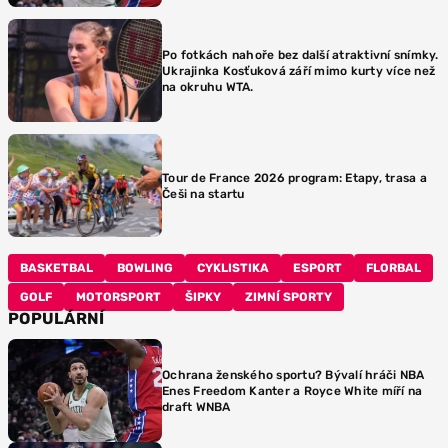
Po fotkách nahoře bez další atraktivní snímky.
Ukrajinka Kosťuková září mimo kurty více než
na okruhu WTA.
Tour de France 2026 program: Etapy, trasa a
Češi na startu
BASKETBAL
BOWLING
CYKLISTIKA
ESPORT
FLORBAL
GOLF
MOTORSPORT
ŠIPKY
ZIMNÍ SPORTY
POPULÁRNÍ
Ochrana ženského sportu? Bývalí hráči NBA
Enes Freedom Kanter a Royce White míří na
draft WNBA