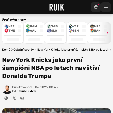
ŽIVÉ VÝSLEDKY
HEE
HAM
JAB
VAR
HRA
TWE
AAL
SLO
BEN
BAN
Domů
Ostatní sporty
New York Knicks jako první šampióni NBA po letech n
New York Knicks jako první
šampióni NBA po letech navštíví
Donalda Trumpa
Publikováno
18. 06. 2026, 08:45
Od
Jakub Ludvík