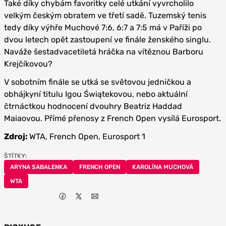
Také díky chybám favoritky celé utkání vyvrcholilo
velkým českým obratem ve třetí sadě. Tuzemský tenis
tedy díky výhře Muchové 7:6, 6:7 a 7:5 má v Paříži po
dvou letech opět zastoupení ve finále ženského singlu.
Naváže šestadvacetiletá hráčka na vítěznou Barboru
Krejčíkovou?
V sobotním finále se utká se světovou jedničkou a
obhájkyní titulu Igou Świątekovou, nebo aktuální
čtrnáctkou hodnocení dvouhry Beatriz Haddad
Maiaovou. Přímé přenosy z French Open vysílá Eurosport.
Zdroj:
WTA, French Open, Eurosport 1
ŠTÍTKY:
ARYNA SABALENKA
FRENCH OPEN
KAROLÍNA MUCHOVÁ
WTA