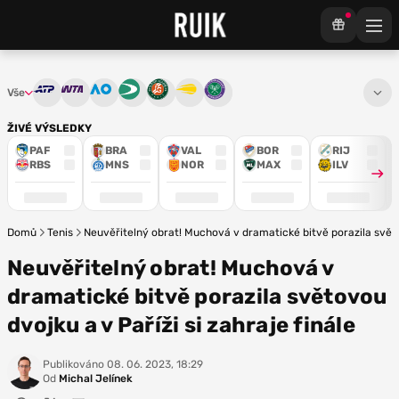
Vše
ATP
WTA
Australian Open
Davis Cup
French Open
US Open
Wimbledon
ŽIVÉ VÝSLEDKY
PAF
BRA
VAL
BOR
RIJ
RBS
MNS
NOR
MAX
ILV
Domů
Tenis
Neuvěřitelný obrat! Muchová v dramatické bitvě porazila světov
Neuvěřitelný obrat! Muchová v
dramatické bitvě porazila světovou
dvojku a v Paříži si zahraje finále
Publikováno
08. 06. 2023, 18:29
Od
Michal Jelínek