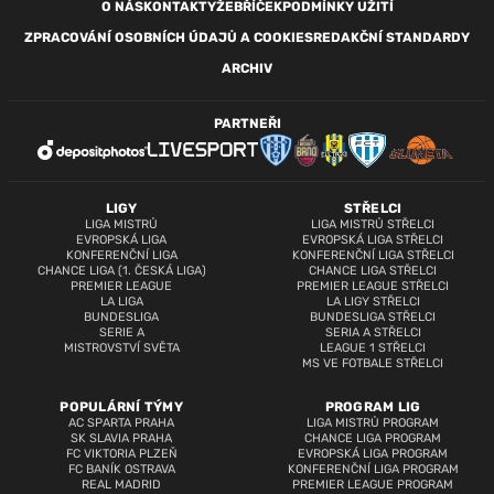
O NÁS
KONTAKTY
ŽEBŘÍČEK
PODMÍNKY UŽITÍ
ZPRACOVÁNÍ OSOBNÍCH ÚDAJŮ A COOKIES
REDAKČNÍ STANDARDY
ARCHIV
PARTNEŘI
LIGY
STŘELCI
LIGA MISTRŮ
LIGA MISTRŮ STŘELCI
EVROPSKÁ LIGA
EVROPSKÁ LIGA STŘELCI
KONFERENČNÍ LIGA
KONFERENČNÍ LIGA STŘELCI
CHANCE LIGA (1. ČESKÁ LIGA)
CHANCE LIGA STŘELCI
PREMIER LEAGUE
PREMIER LEAGUE STŘELCI
LA LIGA
LA LIGY STŘELCI
BUNDESLIGA
BUNDESLIGA STŘELCI
SERIE A
SERIA A STŘELCI
MISTROVSTVÍ SVĚTA
LEAGUE 1 STŘELCI
MS VE FOTBALE STŘELCI
POPULÁRNÍ TÝMY
PROGRAM LIG
AC SPARTA PRAHA
LIGA MISTRŮ PROGRAM
SK SLAVIA PRAHA
CHANCE LIGA PROGRAM
FC VIKTORIA PLZEŇ
EVROPSKÁ LIGA PROGRAM
FC BANÍK OSTRAVA
KONFERENČNÍ LIGA PROGRAM
REAL MADRID
PREMIER LEAGUE PROGRAM