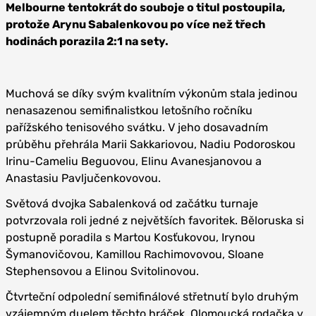
Melbourne tentokrát do souboje o titul postoupila,
protože Arynu Sabalenkovou po více než třech
hodinách porazila 2:1 na sety.
Muchová se díky svým kvalitním výkonům stala jedinou
nenasazenou semifinalistkou letošního ročníku
pařížského tenisového svátku. V jeho dosavadním
průběhu přehrála Marii Sakkariovou, Nadiu Podoroskou
Irinu-Cameliu Beguovou, Elinu Avanesjanovou a
Anastasiu Pavljučenkovovou.
Světová dvojka Sabalenková od začátku turnaje
potvrzovala roli jedné z největších favoritek. Běloruska si
postupně poradila s Martou Kosťukovou, Irynou
Šymanovičovou, Kamillou Rachimovovou, Sloane
Stephensovou a Elinou Svitolinovou.
Čtvrteční odpolední semifinálové střetnutí bylo druhým
vzájemným duelem těchto hráček. Olomoucká rodačka v