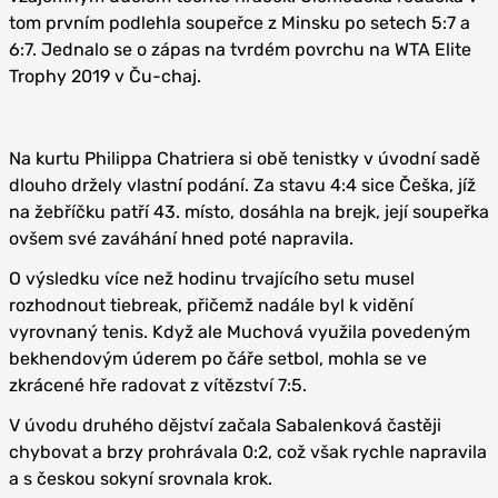
tom prvním podlehla soupeřce z Minsku po setech 5:7 a
6:7. Jednalo se o zápas na tvrdém povrchu na WTA Elite
Trophy 2019 v Ču-chaj.
Na kurtu Philippa Chatriera si obě tenistky v úvodní sadě
dlouho držely vlastní podání. Za stavu 4:4 sice Češka, jíž
na žebříčku patří 43. místo, dosáhla na brejk, její soupeřka
ovšem své zaváhání hned poté napravila.
O výsledku více než hodinu trvajícího setu musel
rozhodnout tiebreak, přičemž nadále byl k vidění
vyrovnaný tenis. Když ale Muchová využila povedeným
bekhendovým úderem po čáře setbol, mohla se ve
zkrácené hře radovat z vítězství 7:5.
V úvodu druhého dějství začala Sabalenková častěji
chybovat a brzy prohrávala 0:2, což však rychle napravila
a s českou sokyní srovnala krok.