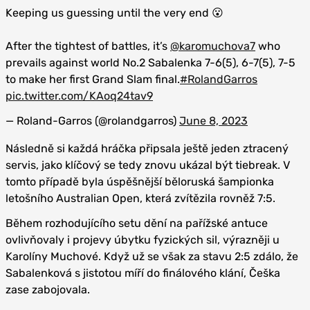
Keeping us guessing until the very end 😮
After the tightest of battles, it’s
@karomuchova7
who
prevails against world No.2 Sabalenka 7-6(5), 6-7(5), 7-5
to make her first Grand Slam final.
#RolandGarros
pic.twitter.com/KAoq24tav9
— Roland-Garros (@rolandgarros)
June 8, 2023
Následně si každá hráčka připsala ještě jeden ztracený
servis, jako klíčový se tedy znovu ukázal být tiebreak. V
tomto případě byla úspěšnější běloruská šampionka
letošního Australian Open, která zvítězila rovněž 7:5.
Během rozhodujícího setu dění na pařížské antuce
ovlivňovaly i projevy úbytku fyzických sil, výrazněji u
Karolíny Muchové. Když už se však za stavu 2:5 zdálo, že
Sabalenková s jistotou míří do finálového klání, Češka
zase zabojovala.