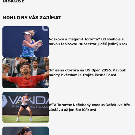
DISKUSE
MOHLO BY VÁS ZAJÍMAT
Nosková a megahit Toronta? Od souboje s
novou tenisovou superstar ji dělí jediný krok
Smíšená čtyřhra na US Open 2026: Pavouk
nabitý hvězdami a trojitá česká účast
WTA Toronto: Nečekaný exodus Češek, ve hře
zůstává už jen Bartůňková