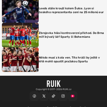
Leeds stále krouží kolem Šulce. Lyon si
českého reprezentanta cení na 25 milionů eur
Zbrojovka hlásí kontroverzní příchod. Do Brna
míří bývalý šéf Sparty či Bohemians
Někdo musí z kola ven. Tito hráči by ještě v
létě mohli opustit pražskou Spartu
Copyright © 2017–2026 RUIK.cz