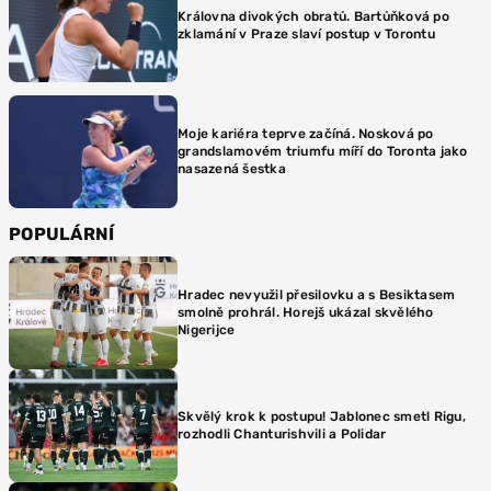
Královna divokých obratů. Bartůňková po
zklamání v Praze slaví postup v Torontu
Moje kariéra teprve začíná. Nosková po
grandslamovém triumfu míří do Toronta jako
nasazená šestka
POPULÁRNÍ
Hradec nevyužil přesilovku a s Besiktasem
smolně prohrál. Horejš ukázal skvělého
Nigerijce
Skvělý krok k postupu! Jablonec smetl Rigu,
rozhodli Chanturishvili a Polidar