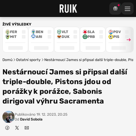
ŽIVÉ VÝSLEDKY
FER
BEN
VLT
SLA
POV
MIT
ARI
DUK
PRB
PIS
Domů
Ostatní sporty
Nestárnoucí James si připsal další triple-double, Pi
Nestárnoucí James si připsal další
triple-double, Pistons jdou od
porážky k porážce, Sabonis
dirigoval výhru Sacramenta
Publikováno
19. 12. 2023, 20:25
Od
David Sobola