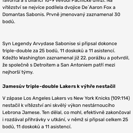
favorita a s bilancí 16-9 vévodí Pacifické divizi. Na
vítězství se nejvíce podílela dvojice De´Aaron Fox a
Domantas Sabonis. Prvně jmenovaný zaznamenal 30
bodů.
Syn Legendy Arvydase Sabonise si připsal dokonce
triple-double za 25 bodů, 11 doskoků a 11 asistencí.
Kdežto Washington zaznamenal již 22. porážku a potvrdil,
že společně s Detroitem a San Antoniem patří mezi
nejhorší týmy.
Jamesův triple-double Lakers k výhře nestačil
V zápase Los Angeles Lakers vs New York Knicks (109:114)
nestačil k vítězství ani skvělý výkon nestárnoucího
Lebrona Jamese. Ten dělal, co mohl, efektivně zakončoval
i rozdával přihrávky v utkání, v němž si připsal celkem 25
bodů, 11 doskoků a 11 asistencí.