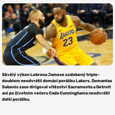
Zdroj:
Depositphotos
Skvělý výkon Lebrona Jamese ozdobený triple-
doublem neodvrátil domácí porážku Lakers. Domantas
Sabonis zase dirigoval vítězství Sacramenta a Detroit
ani po životním večeru Cada Cunninghama neodvrátil
další porážku.