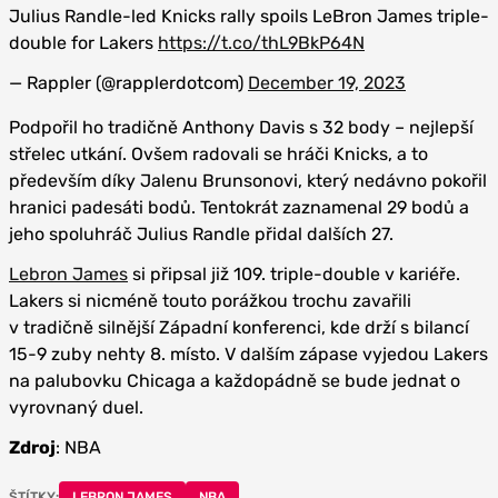
Julius Randle-led Knicks rally spoils LeBron James triple-
double for Lakers
https://t.co/thL9BkP64N
— Rappler (@rapplerdotcom)
December 19, 2023
Podpořil ho tradičně Anthony Davis s 32 body – nejlepší
střelec utkání. Ovšem radovali se hráči Knicks, a to
především díky Jalenu Brunsonovi, který nedávno pokořil
hranici padesáti bodů. Tentokrát zaznamenal 29 bodů a
jeho spoluhráč Julius Randle přidal dalších 27.
Lebron James
si připsal již 109. triple-double v kariéře.
Lakers si nicméně touto porážkou trochu zavařili
v tradičně silnější Západní konferenci, kde drží s bilancí
15-9 zuby nehty 8. místo. V dalším zápase vyjedou Lakers
na palubovku Chicaga a každopádně se bude jednat o
vyrovnaný duel.
Zdroj
: NBA
ŠTÍTKY:
LEBRON JAMES
NBA