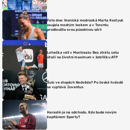
Foto dne: Ikonická modrooká Marta Kostyuk
zaujala modrým lookem a v Torontu
prodloužila svou působivou sérii
Lehečka válí v Montrealu: Bez ztráty setu
útočí na životní maximum v žebříčku ATP
Šulc ve stopách Nedvěda? Po české hvězdě
se vyptává Juventus
Haraslín je na odchodu. Kdo bude novým
kapitánem Sparty?