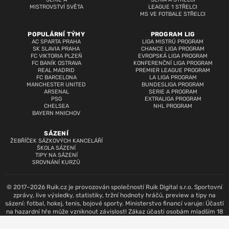
MISTROVSTVÍ SVĚTA
LEAGUE 1 STŘELCI
MS VE FOTBALE STŘELCI
POPULÁRNÍ TÝMY
PROGRAM LIG
AC SPARTA PRAHA
LIGA MISTRŮ PROGRAM
SK SLAVIA PRAHA
CHANCE LIGA PROGRAM
FC VIKTORIA PLZEŇ
EVROPSKÁ LIGA PROGRAM
FC BANÍK OSTRAVA
KONFERENČNÍ LIGA PROGRAM
REAL MADRID
PREMIER LEAGUE PROGRAM
FC BARCELONA
LA LIGA PROGRAM
MANCHESTER UNITED
BUNDESLIGA PROGRAM
ARSENAL
SERIE A PROGRAM
PSG
EXTRALIGA PROGRAM
CHELSEA
NHL PROGRAM
BAYERN MNICHOV
SÁZENÍ
ŽEBŘÍČEK SÁZKOVÝCH KANCELÁŘÍ
ŠKOLA SÁZENÍ
TIPY NA SÁZENÍ
SROVNÁNÍ KURZŮ
© 2017–2026 Ruik.cz je provozován společností Ruik Digital s.r.o. Sportovní
zprávy, live výsledky, statistiky, tržní hodnoty hráčů, preview a tipy na
sázení: fotbal, hokej, tenis, bojové sporty. Ministerstvo financí varuje: Účastí
na hazardní hře může vzniknout závislost! Zákaz účasti osobám mladším 18
let.