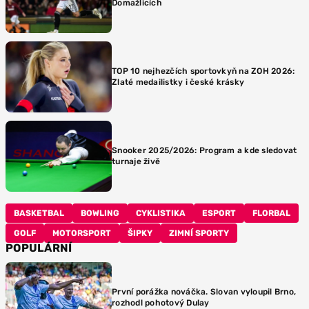
Domažlicích
TOP 10 nejhezčích sportovkyň na ZOH 2026:
Zlaté medailistky i české krásky
Snooker 2025/2026: Program a kde sledovat
turnaje živě
BASKETBAL
BOWLING
CYKLISTIKA
ESPORT
FLORBAL
GOLF
MOTORSPORT
ŠIPKY
ZIMNÍ SPORTY
POPULÁRNÍ
První porážka nováčka. Slovan vyloupil Brno,
rozhodl pohotový Dulay