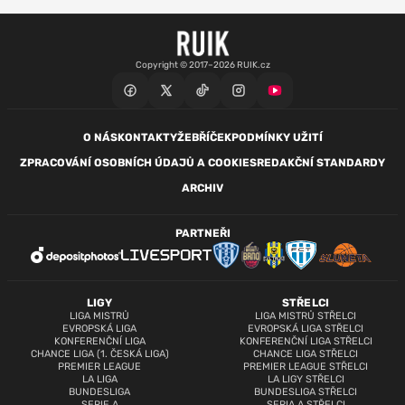
Copyright © 2017–2026 RUIK.cz
O NÁS
KONTAKTY
ŽEBŘÍČEK
PODMÍNKY UŽITÍ
ZPRACOVÁNÍ OSOBNÍCH ÚDAJŮ A COOKIES
REDAKČNÍ STANDARDY
ARCHIV
PARTNEŘI
LIGY
STŘELCI
LIGA MISTRŮ
LIGA MISTRŮ STŘELCI
EVROPSKÁ LIGA
EVROPSKÁ LIGA STŘELCI
KONFERENČNÍ LIGA
KONFERENČNÍ LIGA STŘELCI
CHANCE LIGA (1. ČESKÁ LIGA)
CHANCE LIGA STŘELCI
PREMIER LEAGUE
PREMIER LEAGUE STŘELCI
LA LIGA
LA LIGY STŘELCI
BUNDESLIGA
BUNDESLIGA STŘELCI
SERIE A
SERIA A STŘELCI