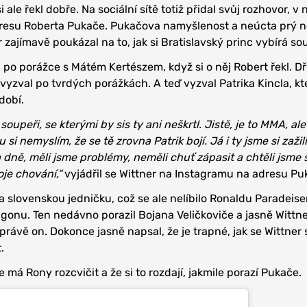
 ale řekl dobře. Na sociální sítě totiž přidal svůj rozhovor, v
adresu Roberta Pukače. Pukačova namyšlenost a neúcta prý n
 zajímavě poukázal na to, jak si Bratislavský princ vybírá so
l po porážce s Mátém Kertészem, když si o něj Robert řekl. Dř
vyzval po tvrdých porážkách. A teď vyzval Patrika Kincla, kt
dobí.
soupeři, se kterými by sis ty ani neškrtl. Jistě, je to MMA, ale
 si nemyslím, že se tě zrovna Patrik bojí. Já i ty jsme si zažil
 dně, měli jsme problémy, neměli chuť zápasit a chtěli jsme 
je chování,“
vyjádřil se Wittner na Instagramu na adresu Pu
a slovenskou jedničku, což se ale nelíbilo Ronaldu Paradeise
gonu. Ten nedávno porazil Bojana Veličkoviče a jasně Wittne
 právě on. Dokonce jasně napsal, že je trapné, jak se Wittner 
.
e má Rony rozcvičit a že si to rozdají, jakmile porazí Pukače.