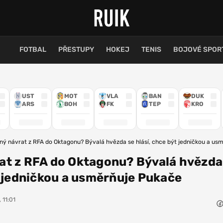
FOTBAL
PŘESTUPY
HOKEJ
TENIS
BOJOVÉ SPOR
UST
MOT
VLA
BAN
DUK
ARS
BOH
FK
TEP
KRO
ý návrat z RFA do Oktagonu? Bývalá hvězda se hlásí, chce být jedničkou a us
at z RFA do Oktagonu? Bývalá hvězda
t jedničkou a usměrňuje Pukače
 11:01