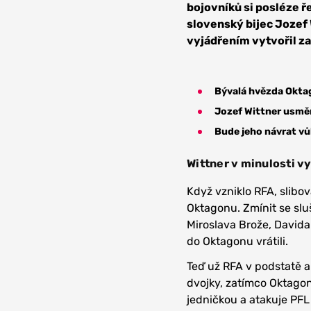
bojovníků si posléze ře
slovenský bijec Jozef 
vyjádřením vytvořil za
Bývalá hvězda Oktag
Jozef Wittner usměr
Bude jeho návrat v
Wittner v minulosti v
Když vzniklo RFA, slibov
Oktagonu. Zmínit se sluš
Miroslava Brože, Davida
do Oktagonu vrátili.
Teď už RFA v podstatě a
dvojky, zatímco Oktagon
jedničkou a atakuje PFL 