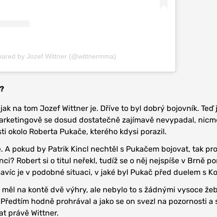
hared by Jozef Wittner (@wittnermma)
l?
ak na tom Jozef Wittner je. Dříve to byl dobrý bojovník. Teď j
Marketingově se dosud dostatečně zajímavě nevypadal, nic
ti okolo Roberta Pukače, kterého kdysi porazil.
e. A pokud by Patrik Kincl nechtěl s Pukačem bojovat, tak pr
ci? Robert si o titul neřekl, tudíž se o něj nejspíše v Brně p
navíc je v podobné situaci, v jaké byl Pukač před duelem s 
nc měl na kontě dvě výhry, ale nebylo to s žádnými vysoce že
Předtím hodně prohrával a jako se on svezl na pozornosti a 
t právě Wittner.