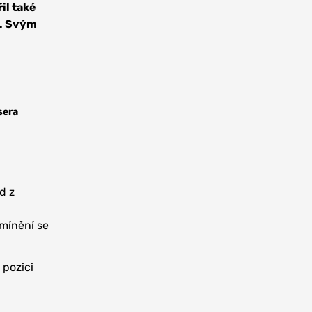
il také
y. Svým
sera
d z
,
zmínění se
 pozici