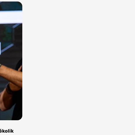
ěkolik