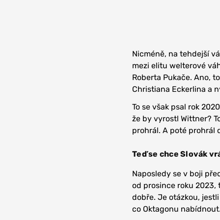
Nicméně, na tehdejší váb
mezi elitu welterové vá
Roberta Pukače. Ano, t
Christiana Eckerlina a 
To se však psal rok 2020
že by vyrostl Wittner? T
prohrál. A poté prohrál
Teď se chce Slovák vrá
Naposledy se v boji pře
od prosince roku 2023, t
dobře. Je otázkou, jestl
co Oktagonu nabídnout