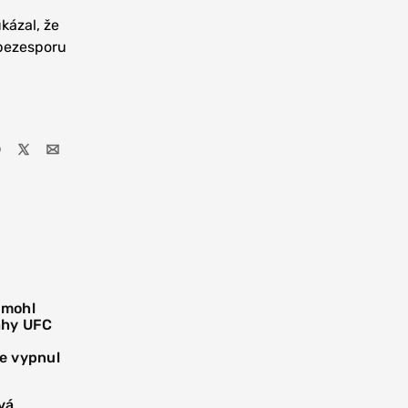
kázal, že
 bezesporu
 mohl
áhy UFC
e vypnul
vá