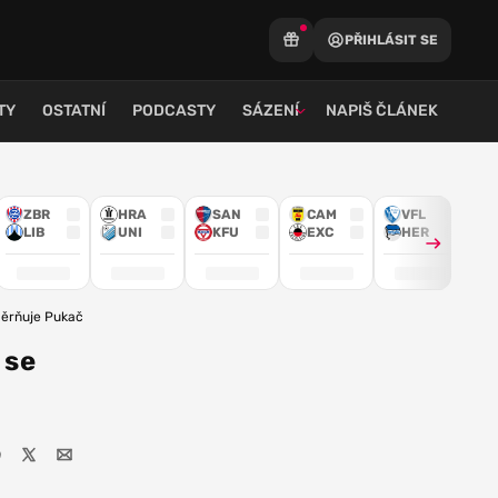
PŘIHLÁSIT SE
TY
OSTATNÍ
PODCASTY
SÁZENÍ
NAPIŠ ČLÁNEK
ZBR
HRA
SAN
CAM
VFL
LIB
UNI
KFU
EXC
HER
měrňuje Pukače
 se