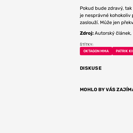
Pokud bude zdravý, tak 
je nesprávné kohokoliv
zaslouží. Může jen překv
Zdroj:
Autorský článek,
ŠTÍTKY:
OKTAGON MMA
PATRIK K
DISKUSE
MOHLO BY VÁS ZAJÍM