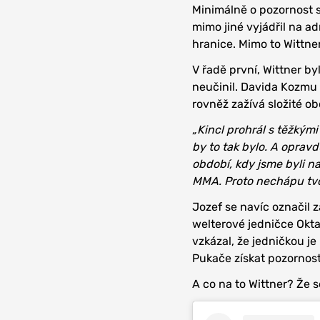
Minimálně o pozornost si
mimo jiné vyjádřil na 
hranice. Mimo to Wittner
V řadě první, Wittner by
neučinil. Davida Kozmu 
rovněž zažívá složité ob
„Kincl prohrál s těžkými 
by to tak bylo. A opravdu
období, kdy jsme byli na
MMA. Proto nechápu tvo
Jozef se navíc označil z
welterové jedničce Okta
vzkázal, že jedničkou je
Pukače získat pozornost
A co na to Wittner? Že s