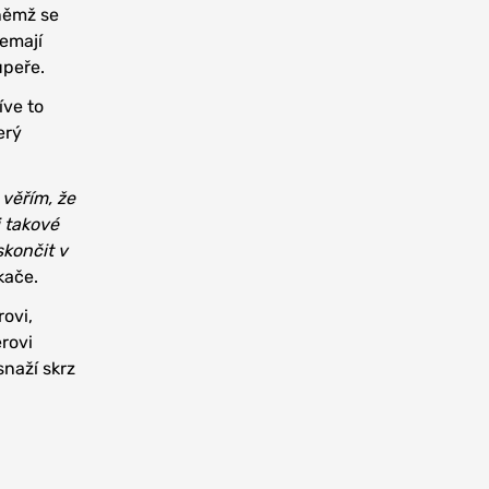
 němž se
emají
upeře.
íve to
erý
 věřím, že
i takové
skončit v
kače.
rovi,
rovi
snaží skrz