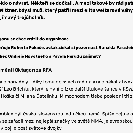
klo o návrat. Někteří se dočkali. A mezi takové by rád patř
Wittner, kdysi muž, který patřil mezi elitu welterové váh
jímavý trojúhelník.
onu se chce vrátit do organizace
ňuje Roberta Pukače, avšak získal si pozornost Ronalda Paradei
ůbec Ondřeje Novotného a Pavola Nerudu zajímat?
yměnil Oktagon za RFA
alo hory doly. I díky tomu do svých řad nalákalo několik hvěz
í Leo Brichtu, který je nyní blízko další
titulové šance v KSW
 Hoška či Milana Ďatelinku. Mimochodem třeba poslední tři 
mbice být česko-slovenskou jedničkou nemá. Spíše bojuje o
 se zařadil mezi nejlepší značky ve světě MMA, je evropskou
v boji o post světové dvojky.