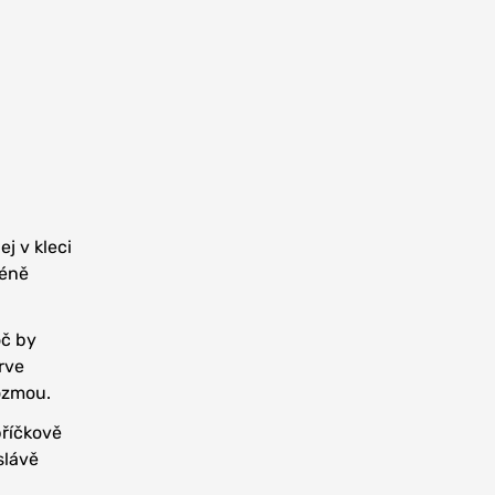
ej v kleci
méně
oč by
orve
Kozmou.
bříčkově
slávě