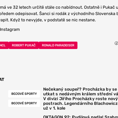
má ve 32 letech určitě stále co nabídnout. Ostatně i Pukač u
 předem odepisovat. Šanci si rodák z východního Slovenska
apit. Když to nevyjde, v podstatě se nic nestane.
 Instagram
INCL
ROBERT PUKAČ
RONALD PARADEISER
AT
Nečekaný soupeř? Procházka by se
utkat s nedávným králem střední v
BOJOVÉ SPORTY
V divizi Jiřího Procházky roste nový
postrach. Legendárního Blachowicz
BOJOVÉ SPORTY
už v 1. kole
OKTAGON 92: Pudilová padla! Szabo