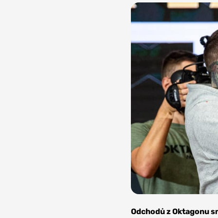
Foto:
Oktagon
Odchodů z Oktagonu sm
MMA