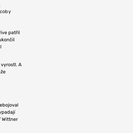
k
 coby
íve patřil
ukončil
l
 vyrostl. A
nže
nebojoval
ypadají
f Wittner