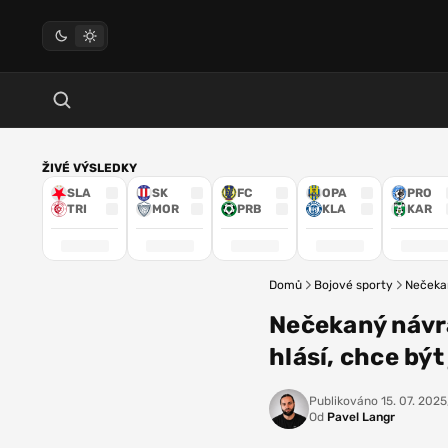
ŽIVÉ VÝSLEDKY
SLA
SK
FC
OPA
PRO
TRI
MOR
PRB
KLA
KAR
Domů
Bojové sporty
Nečekan
Nečekaný návr
hlásí, chce bý
Publikováno
15. 07. 2025,
Od
Pavel Langr