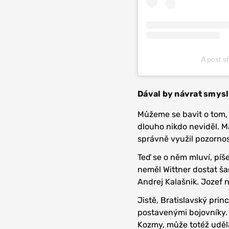
A post s
Dával by návrat smys
Můžeme se bavit o tom, j
dlouho nikdo neviděl. 
správně využil pozornos
Teď se o něm mluví, píš
neměl Wittner dostat šan
Andrej Kalašnik. Jozef 
Jistě, Bratislavský pri
postavenými bojovníky. 
Kozmy, může totéž uděla