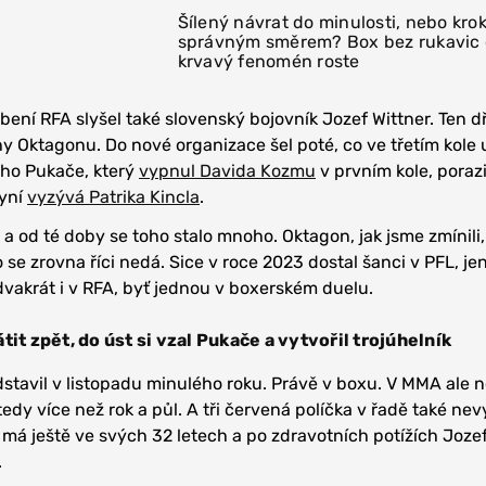
Šílený návrat do minulosti, nebo kro
správným směrem? Box bez rukavic
krvavý fenomén roste
ení RFA slyšel také slovenský bojovník Jozef Wittner. Ten dř
hy Oktagonu. Do nové organizace šel poté, co ve třetím kole 
oho Pukače, který
vypnul Davida Kozmu
v prvním kole, porazi
nyní
vyzývá Patrika Kincla
.
 a od té doby se toho stalo mnoho. Oktagon, jak jsme zmínili,
o se zrovna říci nedá. Sice v roce 2023 dostal šanci v PFL, je
 dvakrát i v RFA, byť jednou v boxerském duelu.
tit zpět, do úst si vzal Pukače a vytvořil trojúhelník
dstavil v listopadu minulého roku. Právě v boxu. V MMA ale 
edy více než rok a půl. A tři červená políčka v řadě také nev
i má ještě ve svých 32 letech a po zdravotních potížích Joze
.