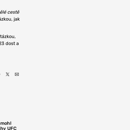
ělé cestě
ázkou, jak
otázkou,
23 dost a
 mohl
áhy UFC