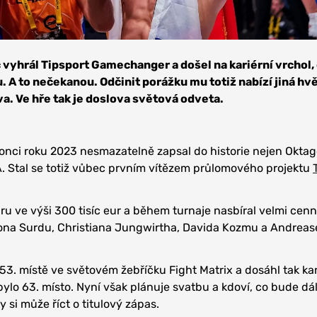
 vyhrál Tipsport Gamechanger a došel na kariérní vrchol,
 A to nečekanou. Odčinit porážku mu totiž nabízí jiná hv
a. Ve hře tak je doslova světová odveta.
konci roku 2023 nesmazatelně zapsal do historie nejen Oktag
 Stal se totiž vůbec prvním vítězem průlomového projektu
ru ve výši 300 tisíc eur a během turnaje nasbíral velmi cenn
Iona Surdu, Christiana Jungwirtha, Davida Kozmu a Andreas
53. místě ve světovém žebříčku Fight Matrix a dosáhl tak ka
lo 63. místo. Nyní však plánuje svatbu a kdoví, co bude dál
y si může říct o titulový zápas.