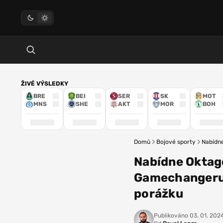
ŽIVÉ VÝSLEDKY
BRE
BEI
SER
SK
MOT
MNS
SHE
AKT
MOR
BOH
Domů
Bojové sporty
Nabídne
Nabídne Oktago
Gamechangeru V
porážku
Publikováno
03. 01. 202