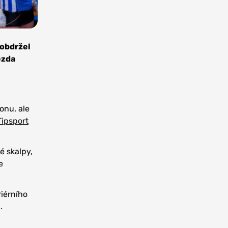
 obdržel
ězda
onu, ale
Tipsport
é skalpy,
e
riérního
.