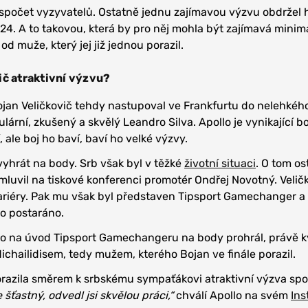
spočet vyzyvatelů. Ostatně jednu zajímavou výzvu obdržel
024. A to takovou, která by pro něj mohla být zajímavá minim
od muže, který jej již jednou porazil.
ič atraktivní výzvu?
 Bojan Veličkovič tehdy nastupoval ve Frankfurtu do nelehkéh
rní, zkušený a skvělý Leandro Silva. Apollo je vynikající bo
, ale boj ho baví, baví ho velké výzvy.
vyhrát na body. Srb však byl v těžké
životní situaci
. O tom os
luvil na tiskové konferenci promotér Ondřej Novotný. Velič
ariéry. Pak mu však byl představen Tipsport Gamechanger a
o postaráno.
llo na úvod Tipsport Gamechangeru na body prohrál, právě k
ichailidisem, tedy mužem, kterého Bojan ve finále porazil.
orazila směrem k srbskému sympaťákovi atraktivní výzva spo
šťastný, odvedl jsi skvělou práci,“
chválí Apollo na svém
In