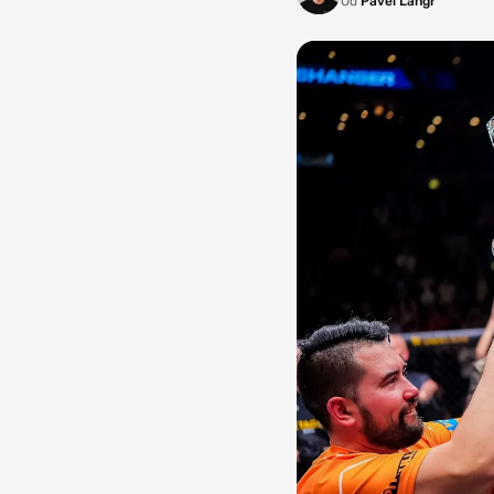
Od
Pavel Langr