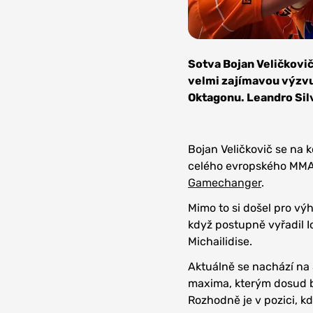
Zdroj:
Oktagon
Sotva Bojan Veličkovič
MMA
velmi zajímavou výzvu.
Oktagonu. Leandro Silv
Bojan Veličkovič se na 
celého evropského MMA.
Gamechanger
.
Mimo to si došel pro výh
když postupně vyřadil 
Michailidise.
Aktuálně se nachází na 
maxima, kterým dosud by
Rozhodně je v pozici, kd