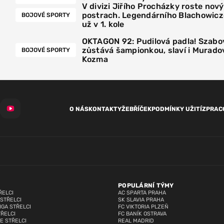
V divizi Jiřího Procházky roste nový
postrach. Legendárního Blachowicz
BOJOVÉ SPORTY
už v 1. kole
OKTAGON 92: Pudilová padla! Szabo
zůstává šampionkou, slaví i Muradov
BOJOVÉ SPORTY
Kozma
O NÁS
KONTAKTY
ŽEBŘÍČEK
PODMÍNKY UŽITÍ
ZPRAC
POPULÁRNÍ TÝMY
ŘELCI
AC SPARTA PRAHA
 STŘELCI
SK SLAVIA PRAHA
IGA STŘELCI
FC VIKTORIA PLZEŇ
TŘELCI
FC BANÍK OSTRAVA
E STŘELCI
REAL MADRID