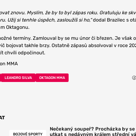
vat znovu. Myslím, že by to byl zápas roku. Gratuluju ke skv
. Užij si tenhle úspěch, zasloužíš si ho,“
dodal Brazilec s ot
kům Oktagonu.
možné termíny. Zamlouval by se mu únor či březen. Je však 
ovič bojovat takhle brzy. Ostatně zápasů absolvoval v roce 20
ít chvíli odpočinout.
gon MMA
LEANDRO SILVA
OKTAGON MMA
AT
Nečekaný soupeř? Procházka by se
utkat s nedávným králem střední v
BOJOVÉ SPORTY