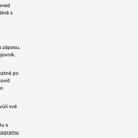
 hned
álně s
o zápasu.
jovník.
tatně po
kovič
 o
vůli své
lu s
stagramu