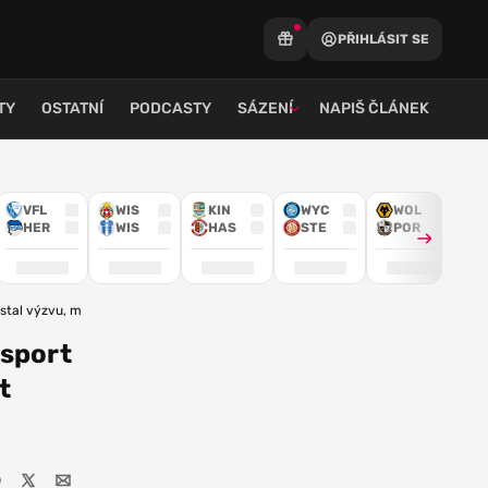
PŘIHLÁSIT SE
TY
OSTATNÍ
PODCASTY
SÁZENÍ
NAPIŠ ČLÁNEK
VFL
WIS
KIN
WYC
WOL
HER
WIS
HAS
STE
POR
stal výzvu, může odčinit porážku
psport
t