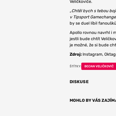
Veličkoviče.
„Chtěl bych s tebou bojo
v Tipsport Gamechangeru
by se duel líbil fanouš
Apollo rovnou navrhl i 
jestli bude chtít Veličk
je možné, že si bude cht
Zdroj:
Instagram, Okta
ŠTÍTKY:
BOJAN VELIČKOVIČ
DISKUSE
MOHLO BY VÁS ZAJÍM