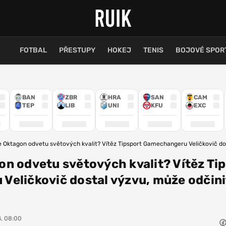
FOTBAL
PŘESTUPY
HOKEJ
TENIS
BOJOVÉ SPOR
BAN
ZBR
HRA
SAN
CAM
TEP
LIB
UNI
KFU
EXC
 Oktagon odvetu světových kvalit? Vítěz Tipsport Gamechangeru Veličkovič do
n odvetu světových kvalit? Vítěz Ti
eličkovič dostal výzvu, může odčini
4, 08:00