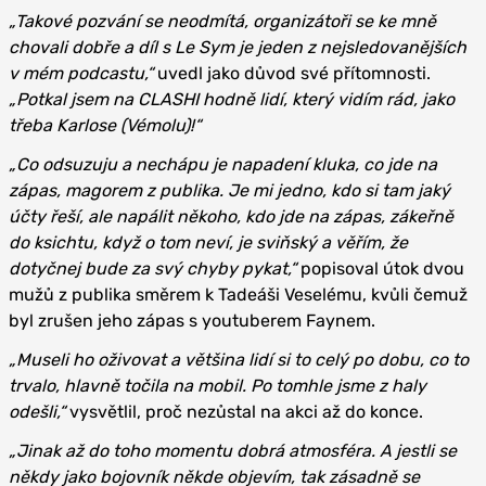
„Takové pozvání se neodmítá, organizátoři se ke mně
chovali dobře a díl s Le Sym je jeden z nejsledovanějších
v mém podcastu,“
uvedl jako důvod své přítomnosti.
„Potkal jsem na CLASHI hodně lidí, který vidím rád, jako
třeba Karlose (Vémolu)!“
„Co odsuzuju a nechápu je napadení kluka, co jde na
zápas, magorem z publika. Je mi jedno, kdo si tam jaký
účty řeší, ale napálit někoho, kdo jde na zápas, zákeřně
do ksichtu, když o tom neví, je sviňský a věřím, že
dotyčnej bude za svý chyby pykat,“
popisoval útok dvou
mužů z publika směrem k Tadeáši Veselému, kvůli čemuž
byl zrušen jeho zápas s youtuberem Faynem.
„Museli ho oživovat a většina lidí si to celý po dobu, co to
trvalo, hlavně točila na mobil. Po tomhle jsme z haly
odešli,“
vysvětlil, proč nezůstal na akci až do konce.
„Jinak až do toho momentu dobrá atmosféra. A jestli se
někdy jako bojovník někde objevím, tak zásadně se