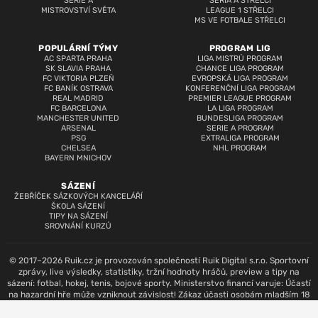
SERIE A
SERIA A STŘELCI
MISTROVSTVÍ SVĚTA
LEAGUE 1 STŘELCI
MS VE FOTBALE STŘELCI
POPULÁRNÍ TÝMY
PROGRAM LIG
AC SPARTA PRAHA
LIGA MISTRŮ PROGRAM
SK SLAVIA PRAHA
CHANCE LIGA PROGRAM
FC VIKTORIA PLZEŇ
EVROPSKÁ LIGA PROGRAM
FC BANÍK OSTRAVA
KONFERENČNÍ LIGA PROGRAM
REAL MADRID
PREMIER LEAGUE PROGRAM
FC BARCELONA
LA LIGA PROGRAM
MANCHESTER UNITED
BUNDESLIGA PROGRAM
ARSENAL
SERIE A PROGRAM
PSG
EXTRALIGA PROGRAM
CHELSEA
NHL PROGRAM
BAYERN MNICHOV
SÁZENÍ
ŽEBŘÍČEK SÁZKOVÝCH KANCELÁŘÍ
ŠKOLA SÁZENÍ
TIPY NA SÁZENÍ
SROVNÁNÍ KURZŮ
© 2017–2026 Ruik.cz je provozován společností Ruik Digital s.r.o. Sportovní
zprávy, live výsledky, statistiky, tržní hodnoty hráčů, preview a tipy na
sázení: fotbal, hokej, tenis, bojové sporty. Ministerstvo financí varuje: Účastí
na hazardní hře může vzniknout závislost! Zákaz účasti osobám mladším 18
let.