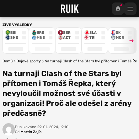
ŽIVÉ VÝSLEDKY
BEI
BRE
SER
SLA
SK
SHE
MNS
AKT
TRI
MOR
Domů
Bojové sporty
Na turnaji Clash of the Stars byl přítomen i Tomáš Ře
Na turnaji Clash of the Stars byl
přítomen i Tomáš Řepka, který
nevyloučil možnost své účasti v
organizaci! Proč ale odešel z arény
předčasně?
Publikováno
29. 01. 2024, 19:10
Od
Martin Zajíc