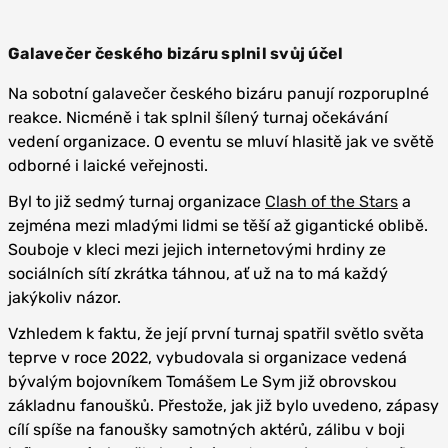
Galavečer českého bizáru splnil svůj účel
Na sobotní galavečer českého bizáru panují rozporuplné
reakce. Nicméně i tak splnil šílený turnaj očekávání
vedení organizace. O eventu se mluví hlasitě jak ve světě
odborné i laické veřejnosti.
Byl to již sedmý turnaj organizace
Clash of the Stars
a
zejména mezi mladými lidmi se těší až gigantické oblibě.
Souboje v kleci mezi jejich internetovými hrdiny ze
sociálních sítí zkrátka táhnou, ať už na to má každý
jakýkoliv názor.
Vzhledem k faktu, že její první turnaj spatřil světlo světa
teprve v roce 2022, vybudovala si organizace vedená
bývalým bojovníkem Tomášem Le Sym již obrovskou
základnu fanoušků. Přestože, jak již bylo uvedeno, zápasy
cílí spíše na fanoušky samotných aktérů, zálibu v boji