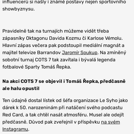
influencerů si našly i známé postavy nejen sportovního
showbyznysu.
Pravidelně tak na turnajích můžeme vidět třeba
zápasníky Oktagonu Davida Kozmu či Karlose Vémolu.
Hlavní zápas večera pak podstoupil mediální magnát a
majitel televize Barrandov
Jaromír Soukup
. Na zmíněný
sobotní turnaj COTS 7 tak zavítala i bývalá legenda
fotbalové Sparty Tomáš Řepka.
Na akci COTS 7 se objevil i Tomáš Řepka, předčasně
ale halu opustil
Ten údajně dostal lístek od šéfa organizace Le Syho jako
dárek k 50. narozeninám při natáčení svého podcastu
Red Card, a tak chtěl nasát atmosféru. Musel ale odejít
předčasně. Důvod pak zveřejnil v příspěvku
na svém
Instagramu
.