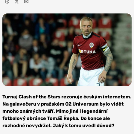
Zdroj: AC
Sparta Praha
Turnaj Clash of the Stars rezonuje českým internetem.
Na galavečeru v pražském O2 Universum bylo vidět
mnoho známých tváří. Mimo jiné i legendární
fotbalový obránce Tomáš Řepka. Do konce ale
rozhodně nevydržel. Jaký k tomu uvedl důvod?