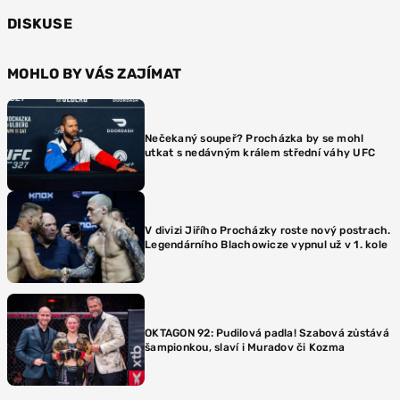
DISKUSE
MOHLO BY VÁS ZAJÍMAT
Nečekaný soupeř? Procházka by se mohl
utkat s nedávným králem střední váhy UFC
V divizi Jiřího Procházky roste nový postrach.
Legendárního Blachowicze vypnul už v 1. kole
OKTAGON 92: Pudilová padla! Szabová zůstává
šampionkou, slaví i Muradov či Kozma