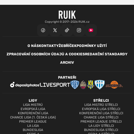
Copyright © 2017–2026 RUIK.cz
O NÁS
KONTAKTY
ŽEBŘÍČEK
PODMÍNKY UŽITÍ
ZPRACOVÁNÍ OSOBNÍCH ÚDAJŮ A COOKIES
REDAKČNÍ STANDARDY
ARCHIV
PARTNEŘI
LIGY
STŘELCI
LIGA MISTRŮ
LIGA MISTRŮ STŘELCI
EVROPSKÁ LIGA
EVROPSKÁ LIGA STŘELCI
KONFERENČNÍ LIGA
KONFERENČNÍ LIGA STŘELCI
CHANCE LIGA (1. ČESKÁ LIGA)
CHANCE LIGA STŘELCI
PREMIER LEAGUE
PREMIER LEAGUE STŘELCI
LA LIGA
LA LIGY STŘELCI
BUNDESLIGA
BUNDESLIGA STŘELCI