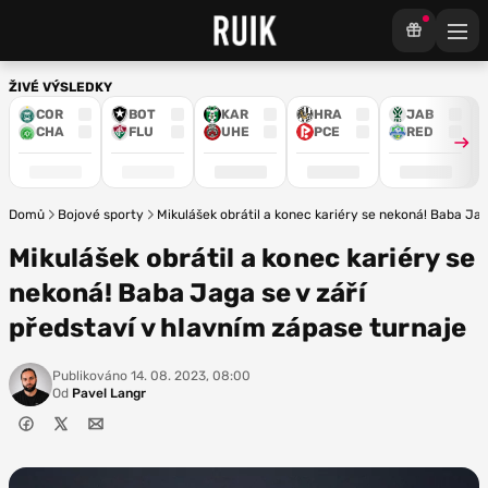
ŽIVÉ VÝSLEDKY
COR
BOT
KAR
HRA
JAB
CHA
FLU
UHE
PCE
RED
Domů
Bojové sporty
Mikulášek obrátil a konec kariéry se nekoná! Baba Jag
Mikulášek obrátil a konec kariéry se
nekoná! Baba Jaga se v září
představí v hlavním zápase turnaje
Publikováno
14. 08. 2023, 08:00
Od
Pavel Langr