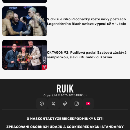
V divizi Jiřího Procházky roste nový postrach.
Legendárního Blachowicze vypnul už v 1. kole
OKTAGON 92: Pudilová padla! Szabová zůstává
šampionkou, slaví i Muradov či Kozma
Copyright © 2017–2026 RUIK.cz
O NÁS
KONTAKTY
ŽEBŘÍČEK
PODMÍNKY UŽITÍ
ZPRACOVÁNÍ OSOBNÍCH ÚDAJŮ A COOKIES
REDAKČNÍ STANDARDY