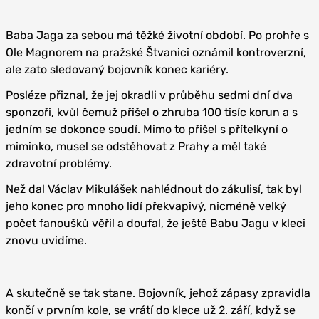
Baba Jaga za sebou má těžké životní období. Po prohře s
Ole Magnorem na pražské Štvanici oznámil kontroverzní,
ale zato sledovaný bojovník konec kariéry.
Posléze přiznal, že jej okradli v průběhu sedmi dní dva
sponzoři, kvůl čemuž přišel o zhruba 100 tisíc korun a s
jedním se dokonce soudí. Mimo to přišel s přítelkyní o
miminko, musel se odstěhovat z Prahy a měl také
zdravotní problémy.
Než dal Václav Mikulášek nahlédnout do zákulisí, tak byl
jeho konec pro mnoho lidí překvapivý, nicméně velký
počet fanoušků věřil a doufal, že ještě Babu Jagu v kleci
znovu uvidíme.
A skutečně se tak stane. Bojovník, jehož zápasy zpravidla
končí v prvním kole, se vrátí do klece už 2. září, když se