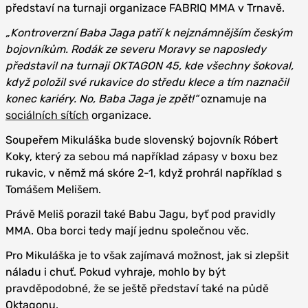
představí na turnaji organizace FABRIQ MMA v Trnavě.
„Kontroverzní Baba Jaga patří k nejznámnějším českým
bojovníkům. Rodák ze severu Moravy se naposledy
představil na turnaji OKTAGON 45, kde všechny šokoval,
když položil své rukavice do středu klece a tím naznačil
konec kariéry. No, Baba Jaga je zpět!“
oznamuje na
sociálních sítích
organizace.
Soupeřem Mikuláška bude slovenský bojovník Róbert
Koky, který za sebou má například zápasy v boxu bez
rukavic, v němž má skóre 2-1, když prohrál například s
Tomášem Melišem.
Právě Meliš porazil také Babu Jagu, byť pod pravidly
MMA. Oba borci tedy mají jednu společnou věc.
Pro Mikuláška je to však zajímavá možnost, jak si zlepšit
náladu i chuť. Pokud vyhraje, mohlo by být
pravděpodobné, že se ještě představí také na půdě
Oktagonu.