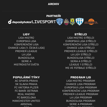
ARCHIV
PARTNEŘI
LIGY
STŘELCI
LIGA MISTRŮ
LIGA MISTRŮ STŘELCI
EVROPSKÁ LIGA
EVROPSKÁ LIGA STŘELCI
KONFERENČNÍ LIGA
KONFERENČNÍ LIGA STŘELCI
CHANCE LIGA (1. ČESKÁ LIGA)
CHANCE LIGA STŘELCI
PREMIER LEAGUE
PREMIER LEAGUE STŘELCI
LA LIGA
LA LIGY STŘELCI
BUNDESLIGA
BUNDESLIGA STŘELCI
SERIE A
SERIA A STŘELCI
MISTROVSTVÍ SVĚTA
LEAGUE 1 STŘELCI
MS VE FOTBALE STŘELCI
POPULÁRNÍ TÝMY
PROGRAM LIG
AC SPARTA PRAHA
LIGA MISTRŮ PROGRAM
SK SLAVIA PRAHA
CHANCE LIGA PROGRAM
FC VIKTORIA PLZEŇ
EVROPSKÁ LIGA PROGRAM
FC BANÍK OSTRAVA
KONFERENČNÍ LIGA PROGRAM
REAL MADRID
PREMIER LEAGUE PROGRAM
FC BARCELONA
LA LIGA PROGRAM
MANCHESTER UNITED
BUNDESLIGA PROGRAM
ARSENAL
SERIE A PROGRAM