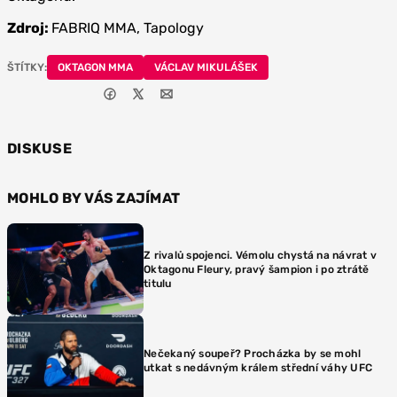
Zdroj:
FABRIQ MMA, Tapology
ŠTÍTKY:
OKTAGON MMA
VÁCLAV MIKULÁŠEK
DISKUSE
MOHLO BY VÁS ZAJÍMAT
Z rivalů spojenci. Vémolu chystá na návrat v
Oktagonu Fleury, pravý šampion i po ztrátě
titulu
Nečekaný soupeř? Procházka by se mohl
utkat s nedávným králem střední váhy UFC