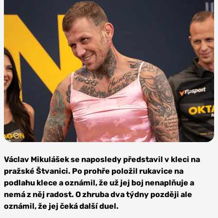
Zdroj:
Oktagon
Václav Mikulášek se naposledy představil v kleci na
MMA
pražské Štvanici. Po prohře položil rukavice na
podlahu klece a oznámil, že už jej boj nenaplňuje a
nemá z něj radost. O zhruba dva týdny později ale
oznámil, že jej čeká další duel.