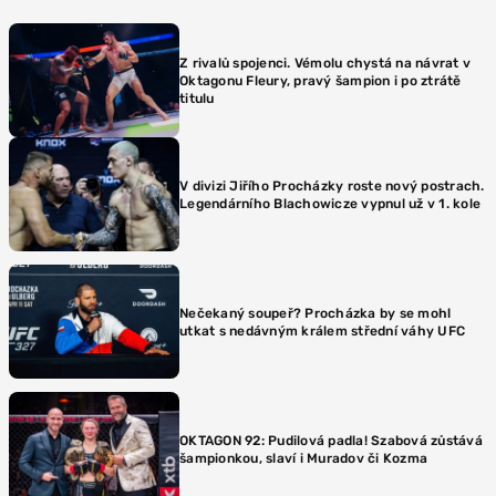
Z rivalů spojenci. Vémolu chystá na návrat v
Oktagonu Fleury, pravý šampion i po ztrátě
titulu
V divizi Jiřího Procházky roste nový postrach.
Legendárního Blachowicze vypnul už v 1. kole
Nečekaný soupeř? Procházka by se mohl
utkat s nedávným králem střední váhy UFC
OKTAGON 92: Pudilová padla! Szabová zůstává
šampionkou, slaví i Muradov či Kozma