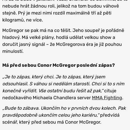
nebude hrát žádnou roli, jelikož na tom budou váhově
stejně. Prý je mezi nimi rozdíl maximálně tří až pěti
kilogramů, ne více.
McGregor se pak má na co těšit. Jeho soupeř je pořádně
hladový. Má velké plány, hodlá udělat velkou show a
doručit jasný signál – že McGregorova éra je již pouhou
minulostí.
Má před sebou Conor McGregor poslední zápas?
„Je to zápas, který chci. Je to zápas, který jsem
odsouhlasil. S váhou si nedělám starosti. Chci si to s ním
konečně vyřídit. Vše ostatní budu řešit až pak,“
cituje
nedočkavého Michaela Chandlera server
MMA Fighting
.
„Bude to zábava. Ukončím ho v prvních dvou kolech. Pak
pravděpodobně ukončím celou jeho kariéru,“
předvídá
scénář, který před sebou má Conor McGregor.