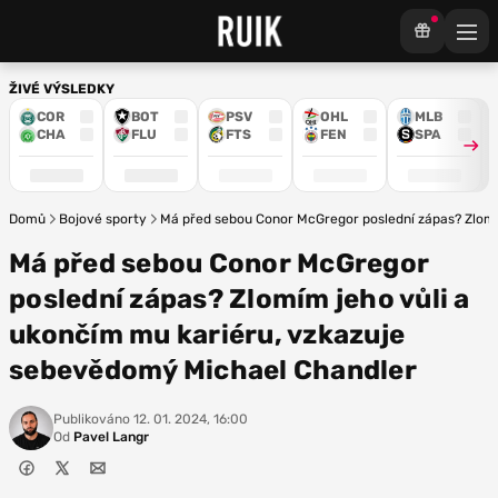
ŽIVÉ VÝSLEDKY
COR
BOT
PSV
OHL
MLB
CHA
FLU
FTS
FEN
SPA
Domů
Bojové sporty
Má před sebou Conor McGregor poslední zápas? Zlomí
Má před sebou Conor McGregor
poslední zápas? Zlomím jeho vůli a
ukončím mu kariéru, vzkazuje
sebevědomý Michael Chandler
Publikováno
12. 01. 2024, 16:00
Od
Pavel Langr