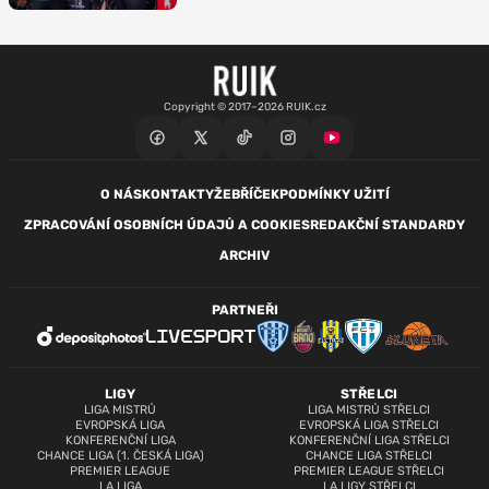
Copyright © 2017–2026 RUIK.cz
O NÁS
KONTAKTY
ŽEBŘÍČEK
PODMÍNKY UŽITÍ
ZPRACOVÁNÍ OSOBNÍCH ÚDAJŮ A COOKIES
REDAKČNÍ STANDARDY
ARCHIV
PARTNEŘI
LIGY
STŘELCI
LIGA MISTRŮ
LIGA MISTRŮ STŘELCI
EVROPSKÁ LIGA
EVROPSKÁ LIGA STŘELCI
KONFERENČNÍ LIGA
KONFERENČNÍ LIGA STŘELCI
CHANCE LIGA (1. ČESKÁ LIGA)
CHANCE LIGA STŘELCI
PREMIER LEAGUE
PREMIER LEAGUE STŘELCI
LA LIGA
LA LIGY STŘELCI