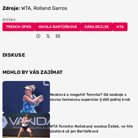
Zdroje:
WTA, Rolland Garros
ŠTÍTKY:
FRENCH OPEN
NIKOLA BARTŮŇKOVÁ
SÁRA BEJLEK
WTA
DISKUSE
MOHLO BY VÁS ZAJÍMAT
Nosková a megahit Toronta? Od souboje s
novou tenisovou superstar ji dělí jediný krok
WTA Toronto: Nečekaný exodus Češek, ve hře
zůstává už jen Bartůňková