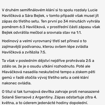
V druhém semifinálovém klání si to spolu rozdaly Lucie
Havlíčková a Sára Bejlek, v tomto případě však musel jít
zápas do třetího setu. Ten první po 34 minutách vyhrála
poměrem 6:3 Havlíčková, v prostřední části zápasu však
Bejlek odvrátila mečbol a srovnala stav na 1:1.
Hodinový a velmi vyrovnaný třetí set přinesl o to
zajímavější podívanou, kterou ovšem lépe zvládla
Havlíčková a zvítězila 7:5.
Ta však v posledním dějství nejdříve prohrávala 2:5 a
zdálo se, že je o osudu utkání rozhodnuto. Poté ale
Hlaváčková nasadila neskutečné tempo a ziskem pěti
gemů v řadě otočila vývoj třetího setu a celé klání
nakonec ovládla.
O titul si tak turnajová devítka zahraje proti nenasazené
Solaně Sierraové z Argentiny. Zápas odstartuje zítra 4.
května, a to úderem jedenácté hodiny dopolední.