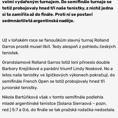
velmi vydařeným turnajem. Do semifinále turnaje se
totiž probojovaly hned tři naše tenistky, z nichž jedna
si to zamířila až do finále. Proti ní se postaví
sedmnáctiletá argentinská naděje.
Už v loňském roce se fanouškům slavný turnaj Rolland
Garros prostě musel líbit. Tedy alespoň z pohledu českých
tenistek.
Grandslamové Rolland Garros totiž loni přineslo double
Barbory Krejčíkové a parádní triumf Lindy Noskové. No a
letos naše tenistky ve špičkových výkonech pokračují, do
semifinále French Open se totiž probojovaly hned tři
juniorské tenistky.
Nikola Bartůňková však v tomto semifinále podlehla
mladé argentinské tenistce (Solana Sierraová – pozn.
red.) 5:7 a 0:6, do finále se tak pražská rodačka nedostala.