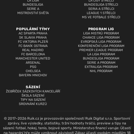
LA LIGA
LA LIGY STŘELCI
BUNDESLIGA
BUNDESLIGA STŘELCI
SERIE A
SERIA A STŘELCI
MISTROVSTVÍ SVĚTA
LEAGUE 1 STŘELCI
MS VE FOTBALE STŘELCI
POPULÁRNÍ TÝMY
PROGRAM LIG
AC SPARTA PRAHA
LIGA MISTRŮ PROGRAM
SK SLAVIA PRAHA
CHANCE LIGA PROGRAM
FC VIKTORIA PLZEŇ
EVROPSKÁ LIGA PROGRAM
FC BANÍK OSTRAVA
KONFERENČNÍ LIGA PROGRAM
REAL MADRID
PREMIER LEAGUE PROGRAM
FC BARCELONA
LA LIGA PROGRAM
MANCHESTER UNITED
BUNDESLIGA PROGRAM
ARSENAL
SERIE A PROGRAM
PSG
EXTRALIGA PROGRAM
CHELSEA
NHL PROGRAM
BAYERN MNICHOV
SÁZENÍ
ŽEBŘÍČEK SÁZKOVÝCH KANCELÁŘÍ
ŠKOLA SÁZENÍ
TIPY NA SÁZENÍ
SROVNÁNÍ KURZŮ
© 2017–2026 Ruik.cz je provozován společností Ruik Digital s.r.o. Sportovní
zprávy, live výsledky, statistiky, tržní hodnoty hráčů, preview a tipy na
sázení: fotbal, hokej, tenis, bojové sporty. Ministerstvo financí varuje: Účastí
na hazardní hře může vzniknout závislost! Zákaz účasti osobám mladším 18