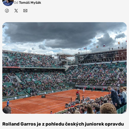
Od
Tomáš Myšák
Zdroj: Yann Caradec.
Flickr, CC BY-SA 2.0
Rolland Garros je z pohledu českých juniorek opravdu