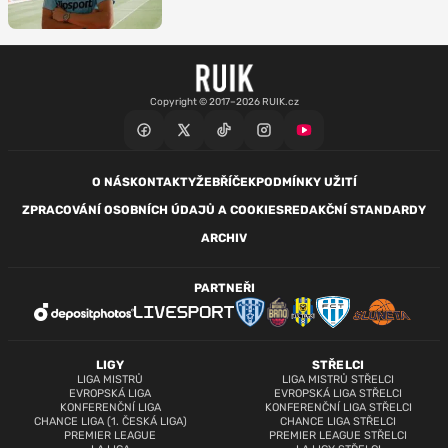
Copyright © 2017–2026 RUIK.cz
O NÁS
KONTAKTY
ŽEBŘÍČEK
PODMÍNKY UŽITÍ
ZPRACOVÁNÍ OSOBNÍCH ÚDAJŮ A COOKIES
REDAKČNÍ STANDARDY
ARCHIV
PARTNEŘI
LIGY
STŘELCI
LIGA MISTRŮ
LIGA MISTRŮ STŘELCI
EVROPSKÁ LIGA
EVROPSKÁ LIGA STŘELCI
KONFERENČNÍ LIGA
KONFERENČNÍ LIGA STŘELCI
CHANCE LIGA (1. ČESKÁ LIGA)
CHANCE LIGA STŘELCI
PREMIER LEAGUE
PREMIER LEAGUE STŘELCI