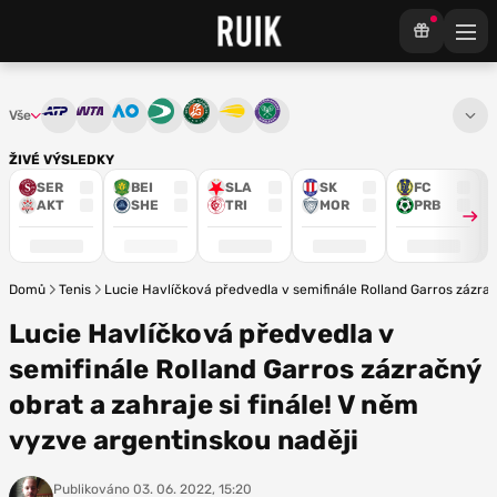
Vše
ATP
WTA
Australian Open
Davis Cup
French Open
US Open
Wimbledon
ŽIVÉ VÝSLEDKY
SER
BEI
SLA
SK
FC
AKT
SHE
TRI
MOR
PRB
Domů
Tenis
Lucie Havlíčková předvedla v semifinále Rolland Garros zázrač
Lucie Havlíčková předvedla v
semifinále Rolland Garros zázračný
obrat a zahraje si finále! V něm
vyzve argentinskou naději
Publikováno
03. 06. 2022, 15:20