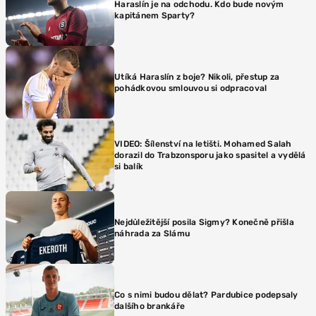
Haraslín je na odchodu. Kdo bude novým
kapitánem Sparty?
Utíká Haraslín z boje? Nikoli, přestup za
pohádkovou smlouvou si odpracoval
VIDEO: Šílenství na letišti. Mohamed Salah
dorazil do Trabzonsporu jako spasitel a vydělá
si balík
Nejdůležitější posila Sigmy? Konečně přišla
náhrada za Slámu
Co s nimi budou dělat? Pardubice podepsaly
dalšího brankáře