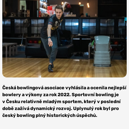
Jaroslav Lorenc / Zdroj: Česká
bowlingová asociace
Česká bowlingová asociace vyhlásila a ocenila nejlepší
bowlery a výkony za rok 2022. Sportovní bowling je
v Česku relativně mladým sportem, který v poslední
době zažívá dynamický rozvoj. Uplynulý rok byl pro
český bowling plný historických úspěchů.