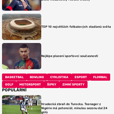
TOP 10 největších fotbalových stadionů světa
Nejlépe placení sportovci současnosti
BASKETBAL
BOWLING
CYKLISTIKA
ESPORT
FLORBAL
GOLF
MOTORSPORT
ŠIPKY
ZIMNÍ SPORTY
POPULÁRNÍ
Hradecká zbraň do Turecka. Teenager z
Nigérie má potenciál, minulou sezonu dal 24
gólů