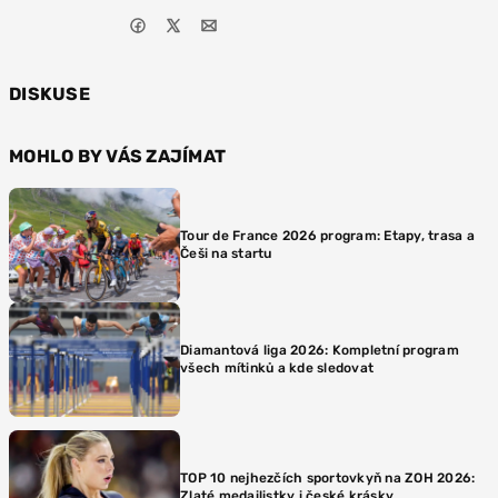
DISKUSE
MOHLO BY VÁS ZAJÍMAT
Tour de France 2026 program: Etapy, trasa a
Češi na startu
Diamantová liga 2026: Kompletní program
všech mítinků a kde sledovat
TOP 10 nejhezčích sportovkyň na ZOH 2026:
Zlaté medailistky i české krásky