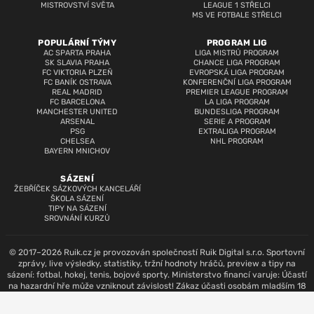
MISTROVSTVÍ SVĚTA
LEAGUE 1 STŘELCI
MS VE FOTBALE STŘELCI
POPULÁRNÍ TÝMY
PROGRAM LIG
AC SPARTA PRAHA
LIGA MISTRŮ PROGRAM
SK SLAVIA PRAHA
CHANCE LIGA PROGRAM
FC VIKTORIA PLZEŇ
EVROPSKÁ LIGA PROGRAM
FC BANÍK OSTRAVA
KONFERENČNÍ LIGA PROGRAM
REAL MADRID
PREMIER LEAGUE PROGRAM
FC BARCELONA
LA LIGA PROGRAM
MANCHESTER UNITED
BUNDESLIGA PROGRAM
ARSENAL
SERIE A PROGRAM
PSG
EXTRALIGA PROGRAM
CHELSEA
NHL PROGRAM
BAYERN MNICHOV
SÁZENÍ
ŽEBŘÍČEK SÁZKOVÝCH KANCELÁŘÍ
ŠKOLA SÁZENÍ
TIPY NA SÁZENÍ
SROVNÁNÍ KURZŮ
© 2017–2026 Ruik.cz je provozován společností Ruik Digital s.r.o. Sportovní
zprávy, live výsledky, statistiky, tržní hodnoty hráčů, preview a tipy na
sázení: fotbal, hokej, tenis, bojové sporty. Ministerstvo financí varuje: Účastí
na hazardní hře může vzniknout závislost! Zákaz účasti osobám mladším 18
let.