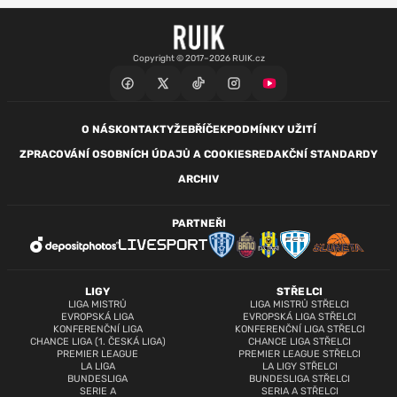
Copyright © 2017–2026 RUIK.cz
O NÁS
KONTAKTY
ŽEBŘÍČEK
PODMÍNKY UŽITÍ
ZPRACOVÁNÍ OSOBNÍCH ÚDAJŮ A COOKIES
REDAKČNÍ STANDARDY
ARCHIV
PARTNEŘI
LIGY
STŘELCI
LIGA MISTRŮ
LIGA MISTRŮ STŘELCI
EVROPSKÁ LIGA
EVROPSKÁ LIGA STŘELCI
KONFERENČNÍ LIGA
KONFERENČNÍ LIGA STŘELCI
CHANCE LIGA (1. ČESKÁ LIGA)
CHANCE LIGA STŘELCI
PREMIER LEAGUE
PREMIER LEAGUE STŘELCI
LA LIGA
LA LIGY STŘELCI
BUNDESLIGA
BUNDESLIGA STŘELCI
SERIE A
SERIA A STŘELCI