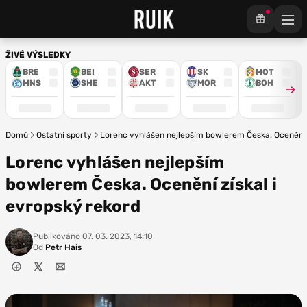
ŽIVÉ VÝSLEDKY
BRE
BEI
SER
SK
MOT
MNS
SHE
AKT
MOR
BOH
Domů
Ostatní sporty
Lorenc vyhlášen nejlepším bowlerem Česka. Ocenění z
Lorenc vyhlášen nejlepším
bowlerem Česka. Ocenění získal i
evropský rekord
Publikováno
07. 03. 2023, 14:10
Od
Petr Hais