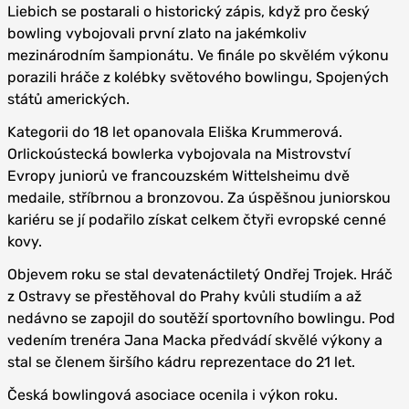
Liebich se postarali o historický zápis, když pro český
bowling vybojovali první zlato na jakémkoliv
mezinárodním šampionátu. Ve finále po skvělém výkonu
porazili hráče z kolébky světového bowlingu, Spojených
států amerických.
Kategorii do 18 let opanovala Eliška Krummerová.
Orlickoústecká bowlerka vybojovala na Mistrovství
Evropy juniorů ve francouzském Wittelsheimu dvě
medaile, stříbrnou a bronzovou. Za úspěšnou juniorskou
kariéru se jí podařilo získat celkem čtyři evropské cenné
kovy.
Objevem roku se stal devatenáctiletý Ondřej Trojek. Hráč
z Ostravy se přestěhoval do Prahy kvůli studiím a až
nedávno se zapojil do soutěží sportovního bowlingu. Pod
vedením trenéra Jana Macka předvádí skvělé výkony a
stal se členem širšího kádru reprezentace do 21 let.
Česká bowlingová asociace ocenila i výkon roku.