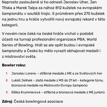
Naprosto zaslouženě si ho odnesli Jaroslav Uher, Jan
Tříska a Marek Talpa za nához 812 kuželek na evropském
šampionátu v soutěži trojic. S průměrem přes 270 kuželek
na jednu hru a hráče vytvořili nový evropský rekord v této
kategorii.
V novém roce čeká na české hráče vrchol v podobě
účasti na turnaji profesionální organizace PBA, World
Series of Bowling. Hrát se ale opět budou i evropské
šampionáty a Česko by mělo vyrazit obhajovat medaili i
z mistrovství světa.
Bowler roku:
Jaroslav Lorenc – stříbrná medaile z ME a ze Světových her
Lukáš Jelínek – zlatá medaile z MS do 21 let – kategorie týmy,
bronzová medaile na Mistrovství Evropy šampionů
Eliška Krummerová – stříbrná a bronzová medaile z ME juniorů
Zdroj
: Česká bowlingová asociace