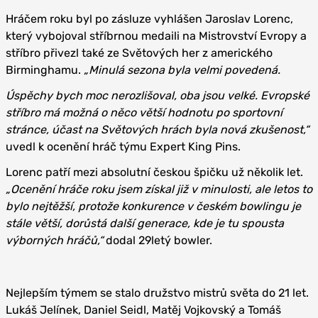
Hráčem roku byl po zásluze vyhlášen Jaroslav Lorenc,
který vybojoval stříbrnou medaili na Mistrovství Evropy a
stříbro přivezl také ze Světových her z amerického
Birminghamu.
„Minulá sezona byla velmi povedená.
Úspěchy bych moc nerozlišoval, oba jsou velké. Evropské
stříbro má možná o něco větší hodnotu po sportovní
stránce, účast na Světových hrách byla nová zkušenost,“
uvedl k ocenění hráč týmu Expert King Pins.
Lorenc patří mezi absolutní českou špičku už několik let.
„Ocenění hráče roku jsem získal již v minulosti, ale letos to
bylo nejtěžší, protože konkurence v českém bowlingu je
stále větší, dorůstá další generace, kde je tu spousta
výborných hráčů,“
dodal 29letý bowler.
Nejlepším týmem se stalo družstvo mistrů světa do 21 let.
Lukáš Jelínek, Daniel Seidl, Matěj Vojkovský a Tomáš