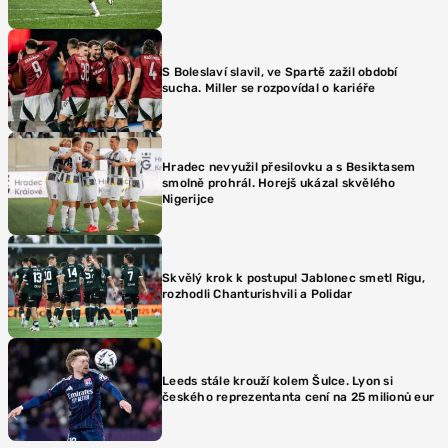
S Boleslaví slavil, ve Spartě zažil období
sucha. Miller se rozpovídal o kariéře
Hradec nevyužil přesilovku a s Besiktasem
smolně prohrál. Horejš ukázal skvělého
Nigerijce
Skvělý krok k postupu! Jablonec smetl Rigu,
rozhodli Chanturishvili a Polidar
Leeds stále krouží kolem Šulce. Lyon si
českého reprezentanta cení na 25 milionů eur