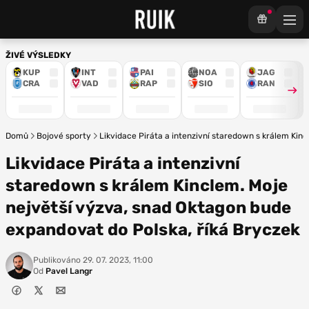
ŽIVÉ VÝSLEDKY
KUP
INT
PAI
NOA
JAG
CRA
VAD
RAP
SIO
RAN
Domů
Bojové sporty
Likvidace Piráta a intenzivní staredown s králem Kin
Likvidace Piráta a intenzivní
staredown s králem Kinclem. Moje
největší výzva, snad Oktagon bude
expandovat do Polska, říká Bryczek
Publikováno
29. 07. 2023, 11:00
Od
Pavel Langr