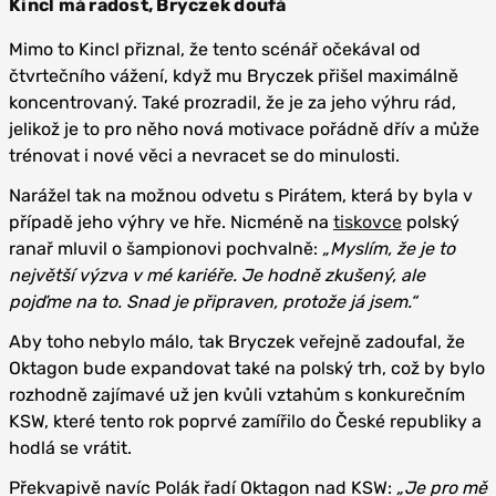
Kincl má radost, Bryczek doufá
Mimo to Kincl přiznal, že tento scénář očekával od
čtvrtečního vážení, když mu Bryczek přišel maximálně
koncentrovaný. Také prozradil, že je za jeho výhru rád,
jelikož je to pro něho nová motivace pořádně dřív a může
trénovat i nové věci a nevracet se do minulosti.
Narážel tak na možnou odvetu s Pirátem, která by byla v
případě jeho výhry ve hře. Nicméně na
tiskovce
polský
ranař mluvil o šampionovi pochvalně:
„Myslím, že je to
největší výzva v mé kariéře. Je hodně zkušený, ale
pojďme na to. Snad je připraven, protože já jsem.“
Aby toho nebylo málo, tak Bryczek veřejně zadoufal, že
Oktagon bude expandovat také na polský trh, což by bylo
rozhodně zajímavé už jen kvůli vztahům s konkurečním
KSW, které tento rok poprvé zamířilo do České republiky a
hodlá se vrátit.
Překvapivě navíc Polák řadí Oktagon nad KSW:
„Je pro mě