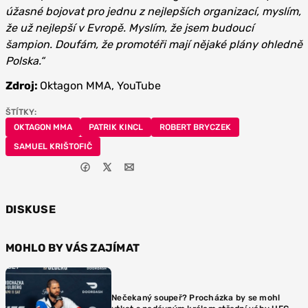
úžasné bojovat pro jednu z nejlepších organizací, myslím,
že už nejlepší v Evropě. Myslím, že jsem budoucí
šampion. Doufám, že promotéři mají nějaké plány ohledně
Polska.“
Zdroj:
Oktagon MMA, YouTube
ŠTÍTKY:
OKTAGON MMA
PATRIK KINCL
ROBERT BRYCZEK
SAMUEL KRIŠTOFIČ
DISKUSE
MOHLO BY VÁS ZAJÍMAT
Nečekaný soupeř? Procházka by se mohl