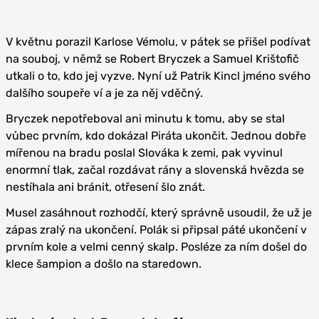
V květnu porazil Karlose Vémolu, v pátek se přišel podívat
na souboj, v němž se Robert Bryczek a Samuel Krištofič
utkali o to, kdo jej vyzve. Nyní už Patrik Kincl jméno svého
dalšího soupeře ví a je za něj vděčný.
Bryczek nepotřeboval ani minutu k tomu, aby se stal
vůbec prvním, kdo dokázal Piráta ukončit. Jednou dobře
mířenou na bradu poslal Slováka k zemi, pak vyvinul
enormní tlak, začal rozdávat rány a slovenská hvězda se
nestíhala ani bránit, otřesení šlo znát.
Musel zasáhnout rozhodčí, který správně usoudil, že už je
zápas zralý na ukončení. Polák si připsal páté ukončení v
prvním kole a velmi cenný skalp. Posléze za ním došel do
klece šampion a došlo na staredown.