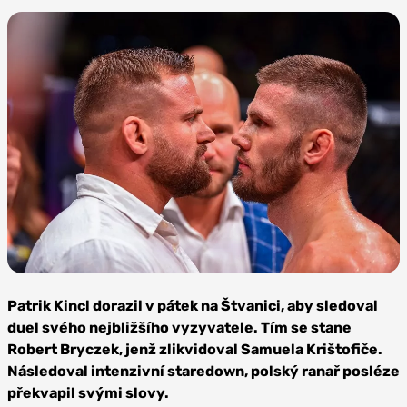
Zdroj:
Oktagon
Patrik Kincl dorazil v pátek na Štvanici, aby sledoval
MMA
duel svého nejbližšího vyzyvatele. Tím se stane
Robert Bryczek, jenž zlikvidoval Samuela Krištofiče.
Následoval intenzivní staredown, polský ranař posléze
překvapil svými slovy.