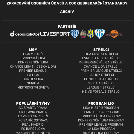
ZPRACOVÁNÍ OSOBNÍCH ÚDAJŮ A COOKIES
REDAKČNÍ STANDARDY
ARCHIV
PARTNEŘI
LIGY
STŘELCI
LIGA MISTRŮ
LIGA MISTRŮ STŘELCI
EVROPSKÁ LIGA
EVROPSKÁ LIGA STŘELCI
KONFERENČNÍ LIGA
KONFERENČNÍ LIGA STŘELCI
CHANCE LIGA (1. ČESKÁ LIGA)
CHANCE LIGA STŘELCI
PREMIER LEAGUE
PREMIER LEAGUE STŘELCI
LA LIGA
LA LIGY STŘELCI
BUNDESLIGA
BUNDESLIGA STŘELCI
SERIE A
SERIA A STŘELCI
MISTROVSTVÍ SVĚTA
LEAGUE 1 STŘELCI
MS VE FOTBALE STŘELCI
POPULÁRNÍ TÝMY
PROGRAM LIG
AC SPARTA PRAHA
LIGA MISTRŮ PROGRAM
SK SLAVIA PRAHA
CHANCE LIGA PROGRAM
FC VIKTORIA PLZEŇ
EVROPSKÁ LIGA PROGRAM
FC BANÍK OSTRAVA
KONFERENČNÍ LIGA PROGRAM
REAL MADRID
PREMIER LEAGUE PROGRAM
FC BARCELONA
LA LIGA PROGRAM
MANCHESTER UNITED
BUNDESLIGA PROGRAM