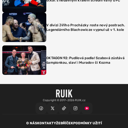
utkat s nedávným králem střední váhy UFC
V divizi Jiřího Procházky roste nový postrach.
Legendárního Blachowicze vypnul už v 1. kole
OKTAGON 92: Pudilová padla! Szabová zůstává
šampionkou, slaví i Muradov či Kozma
Copyright © 2017–2026 RUIK.cz
O NÁS
KONTAKTY
ŽEBŘÍČEK
PODMÍNKY UŽITÍ