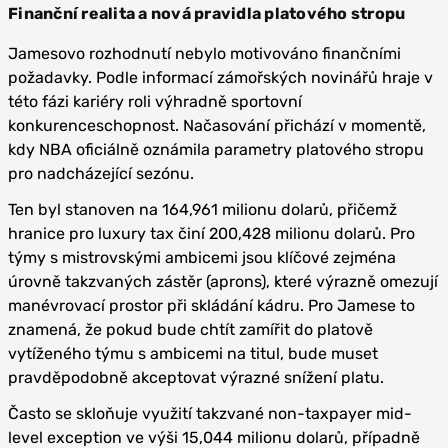
Finanční realita a nová pravidla platového stropu
Jamesovo rozhodnutí nebylo motivováno finančními
požadavky. Podle informací zámořských novinářů hraje v
této fázi kariéry roli výhradně sportovní
konkurenceschopnost. Načasování přichází v momentě,
kdy NBA oficiálně oznámila parametry platového stropu
pro nadcházející sezónu.
Ten byl stanoven na 164,961 milionu dolarů, přičemž
hranice pro luxury tax činí 200,428 milionu dolarů. Pro
týmy s mistrovskými ambicemi jsou klíčové zejména
úrovně takzvaných zástěr (aprons), které výrazně omezují
manévrovací prostor při skládání kádru. Pro Jamese to
znamená, že pokud bude chtít zamířit do platově
vytíženého týmu s ambicemi na titul, bude muset
pravděpodobně akceptovat výrazné snížení platu.
Často se skloňuje využití takzvané non-taxpayer mid-
level exception ve výši 15,044 milionu dolarů, případně