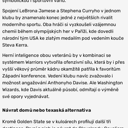
symbolickou i sportovní váhu.
Spojení LeBrona Jamese a Stephena Curryho v jednom
klubu by znamenalo konec jedné z největších rivalit
moderního sportu. Oba hráči si vyzkoušeli vzájemnou
chemii během olympijských her v Paříži, kde dovedli
národní tým USA ke zlatým medailím pod vedením kouče
Steva Kerra.
Herní inteligence obou veteránů by v kombinaci se
systémem Warriors vytvořila ofenzivní sílu, která by i přes
vyšší věkový průměr kádru okamžitě patřila k favoritům
Západní konference. Vedení klubu navíc zvažovalo i
možnost angažování Anthonyho Davise. Ale Washington
Wizards, kde Davis aktuálně působí, odmítají o výměně
své opory vyjednávat.
Návrat domů nebo texaská alternativa
Kromě Golden State se v kuloárech profilují další tři