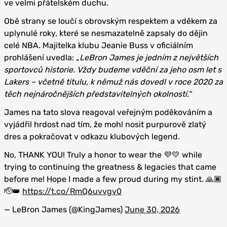
ve velmi přátelském duchu.
Obě strany se loučí s obrovským respektem a vděkem za
uplynulé roky, které se nesmazatelně zapsaly do dějin
celé NBA. Majitelka klubu Jeanie Buss v oficiálním
prohlášení uvedla:
„LeBron James je jedním z největších
sportovců historie. Vždy budeme vděční za jeho osm let s
Lakers – včetně titulu, k němuž nás dovedl v roce 2020 za
těch nejnáročnějších představitelných okolností.“
James na tato slova reagoval veřejným poděkováním a
vyjádřil hrdost nad tím, že mohl nosit purpurově zlatý
dres a pokračovat v odkazu klubových legend.
No, THANK YOU! Truly a honor to wear the 💜💛 while
trying to continuing the greatness & legacies that came
before me! Hope I made a few proud during my stint. 🙏🏾
🫡👑
https://t.co/RmQ6uvvgv0
— LeBron James (@KingJames)
June 30, 2026