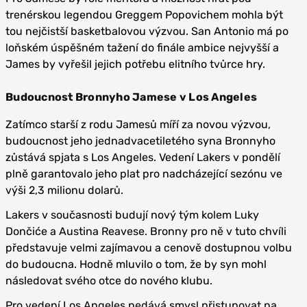
trenérskou legendou Greggem Popovichem mohla být
tou nejčistší basketbalovou výzvou. San Antonio má po
loňském úspěšném tažení do finále ambice nejvyšší a
James by vyřešil jejich potřebu elitního tvůrce hry.
Budoucnost Bronnyho Jamese v Los Angeles
Zatímco starší z rodu Jamesů míří za novou výzvou,
budoucnost jeho jednadvacetiletého syna Bronnyho
zůstává spjata s Los Angeles. Vedení Lakers v pondělí
plně garantovalo jeho plat pro nadcházející sezónu ve
výši 2,3 milionu dolarů.
Lakers v současnosti budují nový tým kolem Luky
Dončiće a Austina Reavese. Bronny pro ně v tuto chvíli
představuje velmi zajímavou a cenově dostupnou volbu
do budoucna. Hodně mluvilo o tom, že by syn mohl
následovat svého otce do nového klubu.
Pro vedení Los Angeles nedává smysl přistupovat na