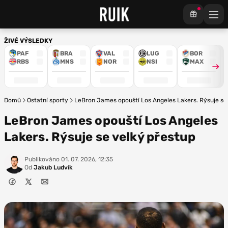
ŽIVÉ VÝSLEDKY
PAF
BRA
VAL
LUG
BOR
RBS
MNS
NOR
NSI
MAX
Domů
Ostatní sporty
LeBron James opouští Los Angeles Lakers. Rýsuje se
LeBron James opouští Los Angeles
Lakers. Rýsuje se velký přestup
Publikováno
01. 07. 2026, 12:35
Od
Jakub Ludvík