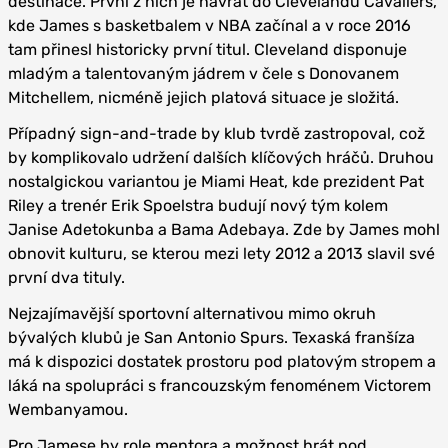
destinace. První z nich je návrat do Clevelandu Cavaliers,
kde James s basketbalem v NBA začínal a v roce 2016
tam přinesl historicky první titul. Cleveland disponuje
mladým a talentovaným jádrem v čele s Donovanem
Mitchellem, nicméně jejich platová situace je složitá.
Případný sign-and-trade by klub tvrdě zastropoval, což
by komplikovalo udržení dalších klíčových hráčů. Druhou
nostalgickou variantou je Miami Heat, kde prezident Pat
Riley a trenér Erik Spoelstra budují nový tým kolem
Janise Adetokunba a Bama Adebaya. Zde by James mohl
obnovit kulturu, se kterou mezi lety 2012 a 2013 slavil své
první dva tituly.
Nejzajímavější sportovní alternativou mimo okruh
bývalých klubů je San Antonio Spurs. Texaská franšíza
má k dispozici dostatek prostoru pod platovým stropem a
láká na spolupráci s francouzským fenoménem Victorem
Wembanyamou.
Pro Jamese by role mentora a možnost hrát pod