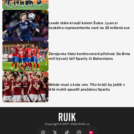
Leeds stále krouží kolem Šulce. Lyon si
českého reprezentanta cení na 25 milionů eur
Zbrojovka hlásí kontroverzní příchod. Do Brna
míří bývalý šéf Sparty či Bohemians
Někdo musí z kola ven. Tito hráči by ještě v
létě mohli opustit pražskou Spartu
Copyright © 2017–2026 RUIK.cz