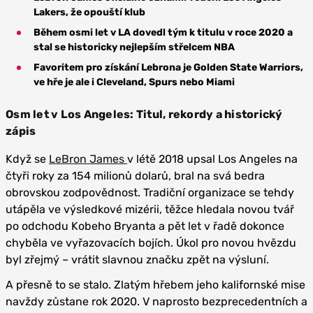
Lakers, že opouští klub
Během osmi let v LA dovedl tým k titulu v roce 2020 a
stal se historicky nejlepším střelcem NBA
Favoritem pro získání Lebrona je Golden State Warriors,
ve hře je ale i Cleveland, Spurs nebo Miami
Osm let v Los Angeles: Titul, rekordy a historický
zápis
Když se
LeBron James
v létě 2018 upsal Los Angeles na
čtyři roky za 154 milionů dolarů, bral na svá bedra
obrovskou zodpovědnost. Tradiční organizace se tehdy
utápěla ve výsledkové mizérii, těžce hledala novou tvář
po odchodu Kobeho Bryanta a pět let v řadě dokonce
chyběla ve vyřazovacích bojích. Úkol pro novou hvězdu
byl zřejmý – vrátit slavnou značku zpět na výsluní.
A přesně to se stalo. Zlatým hřebem jeho kalifornské mise
navždy zůstane rok 2020. V naprosto bezprecedentních a