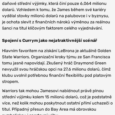
daňové střední výjimky, která činí pouze 6,064 milionu
dolarů. Vzhledem k tomu, že James během své kariéry
vydělal stovky milionů dolarů na palubovce i v byznysu,
je ochota slevit z finančních nároků výměnou za reálnou
šanci na titul klíčovým faktorem celého vyjednávání.
Spojení s Currym jako nejatraktivnější scénář
Hlavním favoritem na získání LeBrona je aktuálně Golden
State Warriors. Organizační kroky týmu ze San Francisca
tomu jasně napovídají. Zkušený hráč Draymond Green
nevyužil svou hráčskou opci na 27,6 milionu dolarů, čímž
klubu uvolnil potřebnou finanční flexibilitu pod platovým
stropem.
Warriors tak mohou Jamesovi nabídnout právě plnou
střední výjimku kolem 15 milionů dolarů, což je podstatně
více, než kolik mohou poskytnout ostatní přímí uchazeči o
titul. Případný přesun do Bay Area má obrovskou