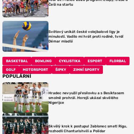
Češi na startu
Světový unikát české volejbalové ligy je
minulostí. Vadilo mi hrát proti rodině, tvrdí
Démar mladší
BASKETBAL
BOWLING
CYKLISTIKA
ESPORT
FLORBAL
GOLF
MOTORSPORT
ŠIPKY
ZIMNÍ SPORTY
POPULÁRNÍ
Hradec nevyužil přesilovku a s Besiktasem
smolně prohrál. Horejš ukázal skvělého
Nigerijce
Skvělý krok k postupu! Jablonec smetl Rigu,
rozhodli Chanturishvili a Polidar