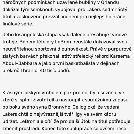
náročných podmínkách uzavřené bubliny v Orlandu
dokázal tým semknout, vybojoval pro Lakers sedmnáctý
titul a zaslouženě převzal ocenění pro nejlepšího hráče
finálové série.
Jeho losangeleská stopa však dalece přesahuje týmové
trofeje. Během této éry LeBron neustále dokazoval svou
neuvěřitelnou sportovní dlouhověkost. Právě v purpurově
zlatých barvách překonal letitý střelecký rekord Kareema
Abdul-Jabbara a jako první basketbalista v dějinách
překročil hranici 40 tisíc bodů.
Krásným lidským vrcholem pak pro něj byla sezóna, ve
které si splnil životní cíl a nastoupil k soutěžnímu zápasu
po boku svého syna Bronnyho. Je logické, že vedení
Lakers chtělo nejvýraznější tvář ligy ve svém kádru
udržet. LeBron ale cítí, že pro další útok na titul potřebuje
změnit prostředí. Konec této spolupráce se ovšem nese