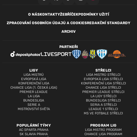
O NÁS
KONTAKTY
ŽEBŘÍČEK
PODMÍNKY UŽITÍ
ZPRACOVÁNÍ OSOBNÍCH ÚDAJŮ A COOKIES
REDAKČNÍ STANDARDY
ARCHIV
PARTNEŘI
LIGY
STŘELCI
LIGA MISTRŮ
LIGA MISTRŮ STŘELCI
EVROPSKÁ LIGA
EVROPSKÁ LIGA STŘELCI
KONFERENČNÍ LIGA
KONFERENČNÍ LIGA STŘELCI
CHANCE LIGA (1. ČESKÁ LIGA)
CHANCE LIGA STŘELCI
PREMIER LEAGUE
PREMIER LEAGUE STŘELCI
LA LIGA
LA LIGY STŘELCI
BUNDESLIGA
BUNDESLIGA STŘELCI
SERIE A
SERIA A STŘELCI
MISTROVSTVÍ SVĚTA
LEAGUE 1 STŘELCI
MS VE FOTBALE STŘELCI
POPULÁRNÍ TÝMY
PROGRAM LIG
AC SPARTA PRAHA
LIGA MISTRŮ PROGRAM
SK SLAVIA PRAHA
CHANCE LIGA PROGRAM