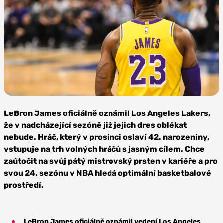
Foto:
Depositphotos
LeBron James oficiálně oznámil Los Angeles Lakers,
že v nadcházející sezóně již jejich dres oblékat
nebude. Hráč, který v prosinci oslaví 42. narozeniny,
vstupuje na trh volných hráčů s jasným cílem. Chce
zaútočit na svůj pátý mistrovský prsten v kariéře a pro
svou 24. sezónu v NBA hledá optimální basketbalové
prostředí.
LeBron James oficiálně oznámil vedení Los Angeles