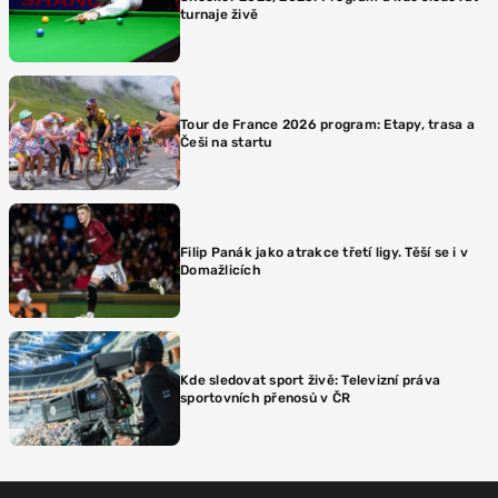
turnaje živě
Tour de France 2026 program: Etapy, trasa a
Češi na startu
Filip Panák jako atrakce třetí ligy. Těší se i v
Domažlicích
Kde sledovat sport živě: Televizní práva
sportovních přenosů v ČR