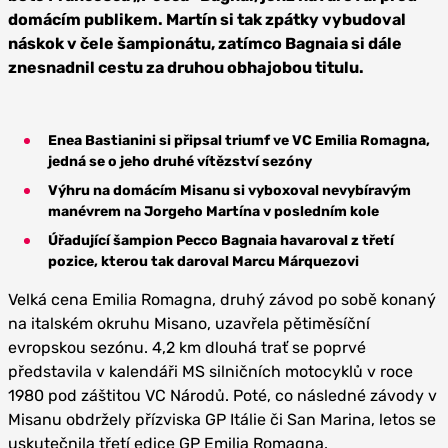
domácím publikem. Martín si tak zpátky vybudoval
náskok v čele šampionátu, zatímco Bagnaia si dále
znesnadnil cestu za druhou obhajobou titulu.
Enea Bastianini si připsal triumf ve VC Emilia Romagna,
jedná se o jeho druhé vítězství sezóny
Výhru na domácím Misanu si vyboxoval nevybíravým
manévrem na Jorgeho Martína v posledním kole
Úřadující šampion Pecco Bagnaia havaroval z třetí
pozice, kterou tak daroval Marcu Márquezovi
Velká cena Emilia Romagna, druhý závod po sobě konaný
na italském okruhu Misano, uzavřela pětiměsíční
evropskou sezónu. 4,2 km dlouhá trať se poprvé
představila v kalendáři MS silničních motocyklů v roce
1980 pod záštitou VC Národů. Poté, co následné závody v
Misanu obdržely přízviska GP Itálie či San Marina, letos se
uskutečnila třetí edice GP Emilia Romagna.