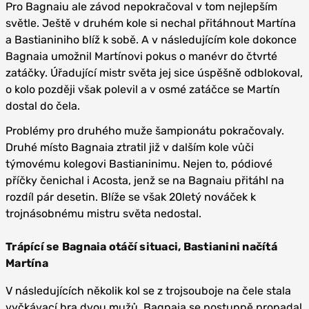
Pro Bagnaiu ale závod nepokračoval v tom nejlepším
světle. Ještě v druhém kole si nechal přitáhnout Martína
a Bastianiniho blíž k sobě. A v následujícím kole dokonce
Bagnaia umožnil Martínovi pokus o manévr do čtvrté
zatáčky. Úřadující mistr světa jej sice úspěšně odblokoval,
o kolo později však polevil a v osmé zatáčce se Martín
dostal do čela.
Problémy pro druhého muže šampionátu pokračovaly.
Druhé místo Bagnaia ztratil již v dalším kole vůči
týmovému kolegovi Bastianinimu. Nejen to, pódiové
příčky čenichal i Acosta, jenž se na Bagnaiu přitáhl na
rozdíl pár desetin. Blíže se však 20letý nováček k
trojnásobnému mistru světa nedostal.
Trápící se Bagnaia otáčí situaci, Bastianini načítá
Martína
V následujících několik kol se z trojsouboje na čele stala
vyčkávací hra dvou mužů. Bagnaia se postupně propadal