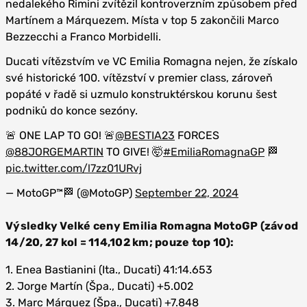
nedalekého Rimini zvítězil kontroverzním způsobem před
Martínem a Márquezem. Místa v top 5 zakončili Marco
Bezzecchi a Franco Morbidelli.
Ducati vítězstvím ve VC Emilia Romagna nejen, že získalo
své historické 100. vítězství v premier class, zároveň
popáté v řadě si uzmulo konstruktérskou korunu šest
podniků do konce sezóny.
🚨 ONE LAP TO GO! 🚨
@BESTIA23
FORCES
@88JORGEMARTIN
TO GIVE! 🤯
#EmiliaRomagnaGP
🏁
pic.twitter.com/l7zz01URvj
— MotoGP™🏁 (@MotoGP)
September 22, 2024
Výsledky Velké ceny Emilia Romagna MotoGP (závod
14/20, 27 kol = 114,102 km; pouze top 10):
1. Enea Bastianini (Ita., Ducati) 41:14.653
2. Jorge Martín (Špa., Ducati) +5.002
3. Marc Márquez (Špa., Ducati) +7.848