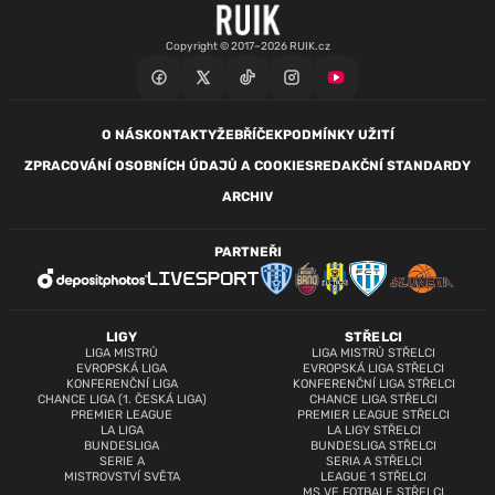
Copyright © 2017–2026 RUIK.cz
O NÁS
KONTAKTY
ŽEBŘÍČEK
PODMÍNKY UŽITÍ
ZPRACOVÁNÍ OSOBNÍCH ÚDAJŮ A COOKIES
REDAKČNÍ STANDARDY
ARCHIV
PARTNEŘI
LIGY
STŘELCI
LIGA MISTRŮ
LIGA MISTRŮ STŘELCI
EVROPSKÁ LIGA
EVROPSKÁ LIGA STŘELCI
KONFERENČNÍ LIGA
KONFERENČNÍ LIGA STŘELCI
CHANCE LIGA (1. ČESKÁ LIGA)
CHANCE LIGA STŘELCI
PREMIER LEAGUE
PREMIER LEAGUE STŘELCI
LA LIGA
LA LIGY STŘELCI
BUNDESLIGA
BUNDESLIGA STŘELCI
SERIE A
SERIA A STŘELCI
MISTROVSTVÍ SVĚTA
LEAGUE 1 STŘELCI
MS VE FOTBALE STŘELCI