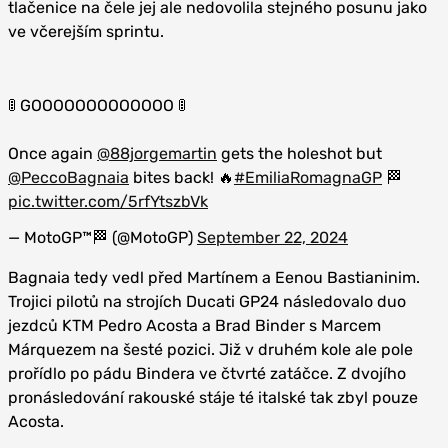
tlačenice na čele jej ale nedovolila stejného posunu jako
ve včerejším sprintu.
🚦 GOOOOOOOOOOOOO 🚦
Once again
@88jorgemartin
gets the holeshot but
@PeccoBagnaia
bites back! 🔥
#EmiliaRomagnaGP
🏁
pic.twitter.com/5rfYtszbVk
— MotoGP™🏁 (@MotoGP)
September 22, 2024
Bagnaia tedy vedl před Martínem a Eenou Bastianinim.
Trojici pilotů na strojích Ducati GP24 následovalo duo
jezdců KTM Pedro Acosta a Brad Binder s Marcem
Márquezem na šesté pozici. Již v druhém kole ale pole
prořídlo po pádu Bindera ve čtvrté zatáčce. Z dvojího
pronásledování rakouské stáje té italské tak zbyl pouze
Acosta.