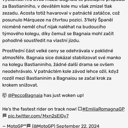
za Bastianiniho, v devátém kole mu však zmizel tlak
zezadu. Acosta totiž havaroval v patnácté zatáčce, což
posunulo Márqueze na čtvrtou pozici. 31letý Španěl
nicméně neměl chuť nijak naléhat na budoucího
týmového kolegu, díky čemuž se Bagnaia mohl začít
pohodlně soustředit na vlastní jízdu.
Prostřední část velké ceny se odehrávala v poklidné
atmosféře. Bagnaia sice dokázal stabilizovat své manko
na kolegu Bastianiniho, žádné další drama se ovšem
neodehrávalo. V patnáctém kole závod lehce ožil, když
rozdíl mezi Bastianinim a Bagnaiou se začal krok za
krokem snižovat.
🤯
@PeccoBagnaia
has just woken up!
He's the fastest rider on track now! 💥
#EmiliaRomagnaGP
🏁
pic.twitter.com/Mxn2sEIQy7
— MotoGP™🏁 (@MotoGP)
September 22, 2024