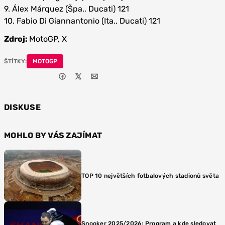
9. Álex Márquez (Špa., Ducati) 121
10. Fabio Di Giannantonio (Ita., Ducati) 121
Zdroj:
MotoGP, X
ŠTÍTKY:
MOTOGP
DISKUSE
MOHLO BY VÁS ZAJÍMAT
TOP 10 největších fotbalových stadionů světa
Snooker 2025/2026: Program a kde sledovat