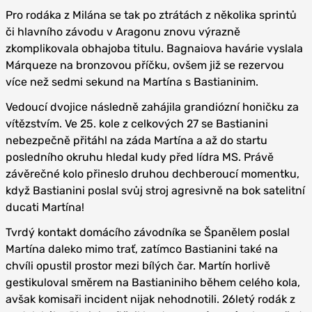
Pro rodáka z Milána se tak po ztrátách z několika sprintů
či hlavního závodu v Aragonu znovu výrazně
zkomplikovala obhajoba titulu. Bagnaiova havárie vyslala
Márqueze na bronzovou příčku, ovšem již se rezervou
více než sedmi sekund na Martína s Bastianinim.
Vedoucí dvojice následně zahájila grandiózní honičku za
vítězstvím. Ve 25. kole z celkových 27 se Bastianini
nebezpečně přitáhl na záda Martína a až do startu
posledního okruhu hledal kudy před lídra MS. Právě
závěrečné kolo přineslo druhou dechberoucí momentku,
když Bastianini poslal svůj stroj agresivně na bok satelitní
ducati Martína!
Tvrdý kontakt domácího závodníka se Španělem poslal
Martína daleko mimo trať, zatímco Bastianini také na
chvíli opustil prostor mezi bílých čar. Martín horlivě
gestikuloval směrem na Bastianiniho během celého kola,
avšak komisaři incident nijak nehodnotili. 26letý rodák z