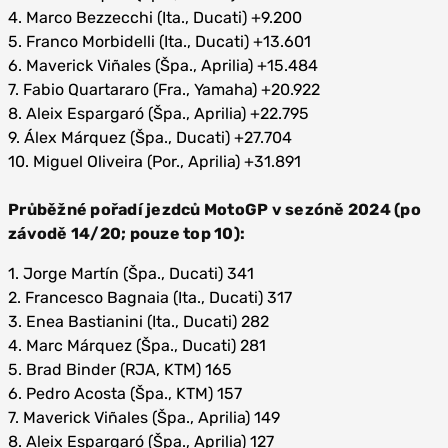
4. Marco Bezzecchi (Ita., Ducati) +9.200
5. Franco Morbidelli (Ita., Ducati) +13.601
6. Maverick Viñales (Špa., Aprilia) +15.484
7. Fabio Quartararo (Fra., Yamaha) +20.922
8. Aleix Espargaró (Špa., Aprilia) +22.795
9. Álex Márquez (Špa., Ducati) +27.704
10. Miguel Oliveira (Por., Aprilia) +31.891
Průběžné pořadí jezdců MotoGP v sezóně 2024 (po
závodě 14/20; pouze top 10):
1. Jorge Martín (Špa., Ducati) 341
2. Francesco Bagnaia (Ita., Ducati) 317
3. Enea Bastianini (Ita., Ducati) 282
4. Marc Márquez (Špa., Ducati) 281
5. Brad Binder (RJA, KTM) 165
6. Pedro Acosta (Špa., KTM) 157
7. Maverick Viñales (Špa., Aprilia) 149
8. Aleix Espargaró (Špa., Aprilia) 127