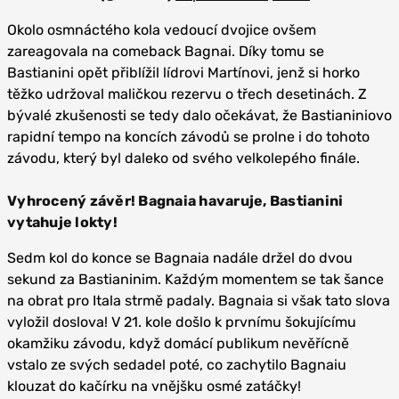
Okolo osmnáctého kola vedoucí dvojice ovšem
zareagovala na comeback Bagnai. Díky tomu se
Bastianini opět přiblížil lídrovi Martínovi, jenž si horko
těžko udržoval maličkou rezervu o třech desetinách. Z
bývalé zkušenosti se tedy dalo očekávat, že Bastianiniovo
rapidní tempo na koncích závodů se prolne i do tohoto
závodu, který byl daleko od svého velkolepého finále.
Vyhrocený závěr! Bagnaia havaruje, Bastianini
vytahuje lokty!
Sedm kol do konce se Bagnaia nadále držel do dvou
sekund za Bastianinim. Každým momentem se tak šance
na obrat pro Itala strmě padaly. Bagnaia si však tato slova
vyložil doslova! V 21. kole došlo k prvnímu šokujícímu
okamžiku závodu, když domácí publikum nevěřícně
vstalo ze svých sedadel poté, co zachytilo Bagnaiu
klouzat do kačírku na vnějšku osmé zatáčky!