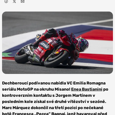
Foto: Joerg Mitter, Red
Bull Content Pool
Dechberoucí podívanou nabídla VC Emilia Romagna
seriálu MotoGP na okruhu Misano!
Enea Bastianini
po
kontroverzním kontaktu s Jorgem Martínem v
posledním kole získal své druhé vítězství v sezóně.
Marc Márquez dokončil na třetí pozici po nečekané
botě Francesca „Pecca“ Bagnai, jenž havaroval před