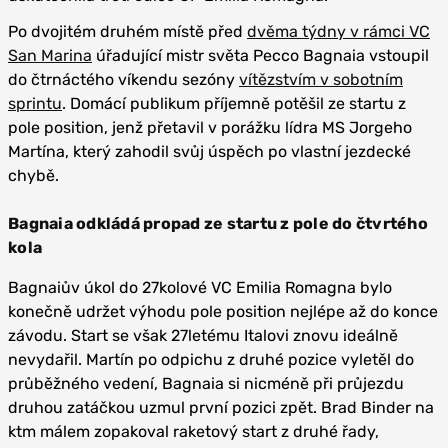
Po dvojitém druhém místě před
dvěma týdny v rámci VC
San Marina
úřadující mistr světa Pecco Bagnaia vstoupil
do čtrnáctého víkendu sezóny
vítězstvím v sobotním
sprintu
. Domácí publikum příjemně potěšil ze startu z
pole position, jenž přetavil v porážku lídra MS Jorgeho
Martína, který zahodil svůj úspěch po vlastní jezdecké
chybě.
Bagnaia odkládá propad ze startu z pole do čtvrtého
kola
Bagnaiův úkol do 27kolové VC Emilia Romagna bylo
konečně udržet výhodu pole position nejlépe až do konce
závodu. Start se však 27letému Italovi znovu ideálně
nevydařil. Martín po odpichu z druhé pozice vyletěl do
průběžného vedení, Bagnaia si nicméně při průjezdu
druhou zatáčkou uzmul první pozici zpět. Brad Binder na
ktm málem zopakoval raketový start z druhé řady,