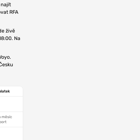
najít
ovat RFA
de živě
18:00. Na
Voyo.
 Česku
platek
n měsíc
port