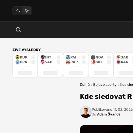
ŽIVÉ VÝSLEDKY
KUP
INT
PAI
NOA
JAG
CRA
VAD
RAP
SIO
RAN
Domů
Bojové sporty
Kde sle
Kde sledovat R
Publikováno
17. 02. 2026
Od
Adam Švanda