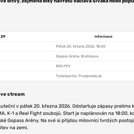
vé bitvy, zejména díky návratu Václava Siváka nebo popu
 29
Informace
Pátek 20. března 2026, 18:00
Gopass Aréna, Bratislava
RFA PPV
Ticketportal, Predpredaj.sk
ive stream
uteční v pátek 20. března 2026. Odstartuje zápasy prelims k
, K-1 a Real Fight soubojů. Start je naplánován na 18:00, k
ské Gopass Arény. Na své si přijdou milovníci tvrdých posto
bitev na zemi.