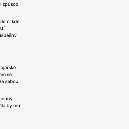
 i způsob
dlem, kde
stí
 úspěšný
tojářské
hom se
 za sebou.
 cenný
ěla by mu