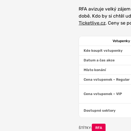
RFA avizuje velký zájem 
době. Kdo by si chtěl udě
Ticketlive.cz
. Ceny se p
Vstupenky 
Kde koupit vstupenky
Datum a čas akce
Místo konání
Cena vstupenek – Regular
Cena vstupenek – VIP
Dostupné sektory
ŠTÍTKY:
RFA