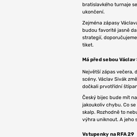
bratislavkého turnaje se
ukončení.
Zejména zápasy Václava
budou favorité jasně dan
strategií, doporučujeme
tiket.
Má před sebou Václav 
Největší zápas večera, 
scény. Václav Sivák změř
dočkali prvotřídní štípa
Český bijec bude mít na
jakoukoliv chybu. Co se
skalp. Rozhodně to neb
výhra uniknout. A jeho 
Vstupenky na RFA 29