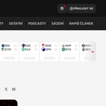
PŘIHLÁSIT SE
TY
OSTATNÍ
PODCASTY
SÁZENÍ
NAPIŠ ČLÁNEK
RIG
ESC
DEB
SHP
HRA
GYO
FLO
CPH
STG
BES