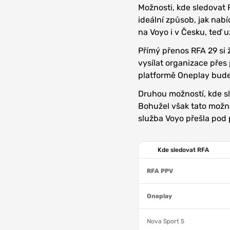
Možnosti, kde sledovat R
ideální způsob, jak nab
na Voyo i v Česku, teď 
Přímý přenos RFA 29 si 
vysílat organizace přes
platformě Oneplay bude
Druhou možností, kde sl
Bohužel však tato možno
služba Voyo přešla pod 
Kde sledovat RFA
RFA PPV
Oneplay
Nova Sport 5