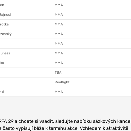
ben
MMA
 Rajnoch
MMA
rotka
MMA
ezovský
MMA
MMA
Juhász
MMA
oka
MMA
TBA
Realfight
oki
MMA
RFA 29 a chcete si vsadit, sledujte nabídku sázkových kancel
je často vypisují blíže k termínu akce. Vzhledem k atraktivitě