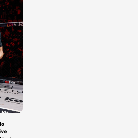
do
ive