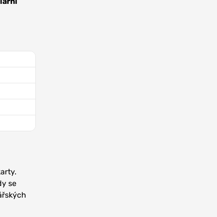
lární
arty.
dy se
jářských