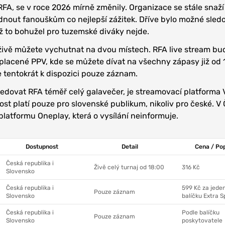
FA, se v roce 2026 mírně změnily. Organizace se stále snaží 
ídnout fanouškům co nejlepší zážitek. Dříve bylo možné sled
už to bohužel pro tuzemské diváky nejde.
živě můžete vychutnat na dvou místech. RFA live stream bu
 placené PPV, kde se můžete dívat na všechny zápasy již od 
 tentokrát k dispozici pouze záznam.
edovat RFA téměř celý galavečer, je streamovací platforma 
st platí pouze pro slovenské publikum, nikoliv pro české. V
platformu Oneplay, která o vysílání neinformuje.
Dostupnost
Detail
Cena / Po
Česká republika i
Živě celý turnaj od 18:00
316 Kč
Slovensko
Česká republika i
599 Kč za jede
Pouze záznam
Slovensko
balíčku Extra S
Česká republika i
Podle balíčku
Pouze záznam
Slovensko
poskytovatele