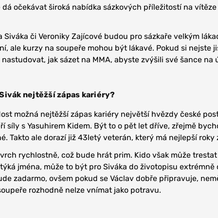
 dá očekávat široká nabídka sázkových příležitostí na vítěze
 Siváka či Veroniky Zajícové budou pro sázkaře velkým láka
í, ale kurzy na soupeře mohou být lákavé. Pokud si nejste ji
 nastudovat, jak sázet na MMA, abyste zvýšili své šance na
Sivák nejtěžší zápas kariéry?
dost možná nejtěžší zápas kariéry největší hvězdy české pos
í síly s Yasuhirem Kidem. Být to o pět let dříve, zřejmě byc
né. Takto ale dorazí již 43letý veterán, který má nejlepší roky
vrch rychlostně, což bude hrát prim. Kido však může trestat
 týká jména, může to být pro Siváka do životopisu extrémně
ude zadarmo, ovšem pokud se Václav dobře připravuje, nem
soupeře rozhodně nelze vnímat jako potravu.