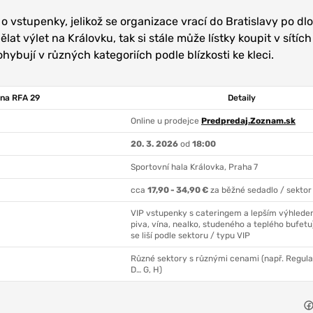
o vstupenky, jelikož se organizace vrací do Bratislavy po dl
lat výlet na Královku, tak si stále může lístky koupit v sítích
ohybují v různých kategoriích podle blízkosti ke kleci.
na RFA 29
Detaily
Online u prodejce
Predpredaj.Zoznam.sk
20. 3. 2026
od
18:00
Sportovní hala Královka, Praha 7
cca
17,90 - 34,90 €
za běžné sedadlo / sektor
VIP vstupenky s cateringem a lepším výhlede
piva, vína, nealko, studeného a teplého bufetu
se liší podle sektoru / typu VIP
Různé sektory s různými cenami (např. Regular
D… G, H)