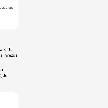
edplatného
á karta,
tší hvězda
ou
půjde