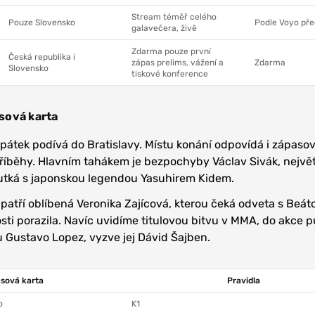
Stream téměř celého
Pouze Slovensko
Podle Voyo př
galavečera, živě
Zdarma pouze první
Česká republika i
zápas prelims, vážení a
Zdarma
Slovensko
tiskové konference
sová karta
 pátek podívá do Bratislavy. Místu konání odpovídá i zápasov
 příběhy. Hlavním tahákem je bezpochyby Václav Sivák, nejvě
utká s japonskou legendou Yasuhirem Kidem.
 patří oblíbená Veronika Zajícová, kterou čeká odveta s Beát
osti porazila. Navíc uvidíme titulovou bitvu v MMA, do akce 
 Gustavo Lopez, vyzve jej Dávid Šajben.
sová karta
Pravidla
o
K1