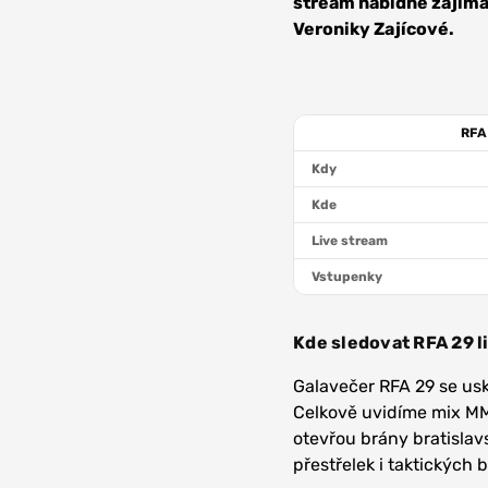
stream nabídne zajíma
Veroniky Zajícové.
RFA
Kdy
Kde
Live stream
Vstupenky
Kde sledovat RFA 29 l
Galavečer RFA 29 se usk
Celkově uvidíme mix MMA
otevřou brány bratislav
přestřelek i taktických 