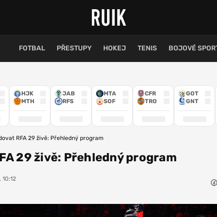
FOTBAL
PŘESTUPY
HOKEJ
TENIS
BOJOVÉ SPOR
HJK
JAB
MTA
CFR
GOT
MTH
RFS
SOF
TRO
GNT
dovat RFA 29 živě: Přehledný program
FA 29 živě: Přehledný program
, 10:12