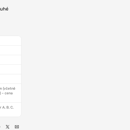
ouhé
m (včetně
) – cena
 A, B, C,