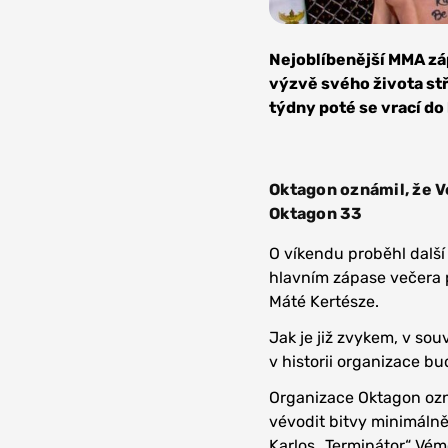
Zdroj:
Oktagon
Nejoblíbenější MMA zá
MMA
výzvě svého života st
týdny poté se vrací do
Oktagon oznámil, že 
Oktagon 33
O víkendu proběhl dalš
hlavním zápase večera p
Máté Kertésze.
Jak je již zvykem, v sou
v historii organizace b
Organizace Oktagon ozn
vévodit bitvy minimáln
Karlos „Terminátor“ Vém