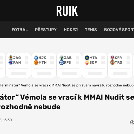
FOTBAL
PŘESTUPY
HOKEJ
TENIS
BOJOVÉ SPOR
JAG
HJK
JAB
MTA
CFR
RAN
MTH
RFS
SOF
TRO
„Terminátor“ Vémola se vrací k MMA! Nudit se při svém návratu rozhodně nebud
átor“ Vémola se vrací k MMA! Nudit se
rozhodně nebude
, 13:30