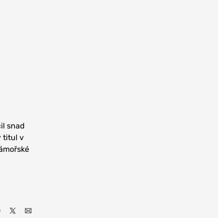
il snad
titul v
 zámořské