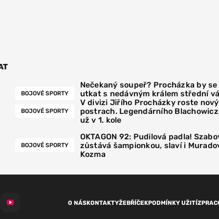
AT
Nečekaný soupeř? Procházka by se
utkat s nedávným králem střední v
BOJOVÉ SPORTY
V divizi Jiřího Procházky roste nový
postrach. Legendárního Blachowicz
BOJOVÉ SPORTY
už v 1. kole
OKTAGON 92: Pudilová padla! Szabo
zůstává šampionkou, slaví i Muradov
BOJOVÉ SPORTY
Kozma
O NÁS
KONTAKTY
ŽEBŘÍČEK
PODMÍNKY UŽITÍ
ZPRAC