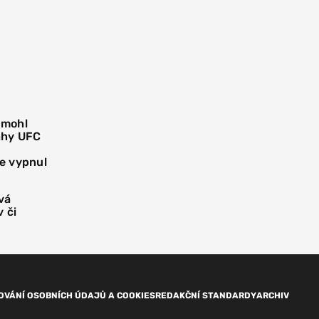
 mohl
áhy UFC
e vypnul
vá
 či
OVÁNÍ OSOBNÍCH ÚDAJŮ A COOKIES
REDAKČNÍ STANDARDY
ARCHIV