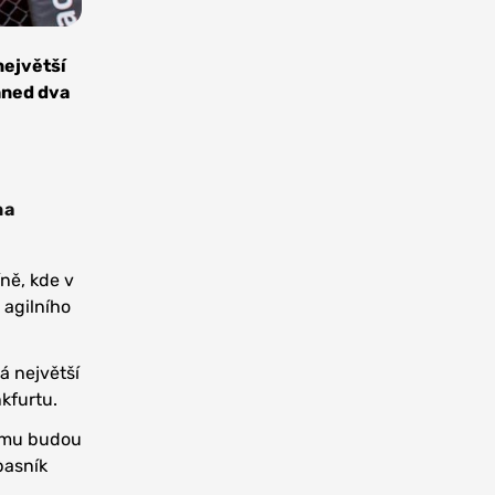
největší
hned dva
na
ně, kde v
 agilního
á největší
kfurtu.
rému budou
pasník