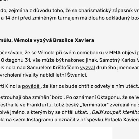
do, zejména z důvodu toho, že se charismatický zápasník vr
 a 14 dní před zmíněným turnajem má dlouho odkládaný bo
smůlu, Vémola vyzývá Brazilce Xaviera
očekávalo, že se Vémola při svém comebacku v MMA objeví p
 Oktagonu 31, vše může být nakonec jinak. Samotný Karlos 
ika Kincla nad Samuelem Krištofičem
vyzval
druhého jmenova
cholení rivality nabídl letní Štvanici.
tl Kincl a
pověděl
, že Karlos bude chtít z odvety s ním utéct.
ostrouhají oba zmínění borci. Po oznámení Oktagonu, že se 
esthalle ve Frankfurtu, totiž český „Terminátor“ zveřejnil na
pivé jméno, s kterým by se chtěl utkat.
„Další soupeř, které
a na svém Instagramu a označil v příspěvku Rafaela Xavier