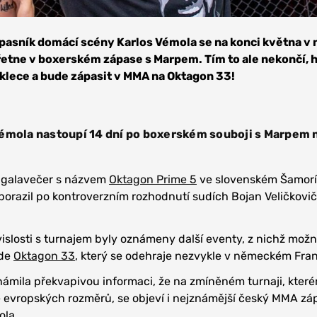
pasník domácí scény Karlos Vémola se na konci května v 
řetne v boxerském zápase s Marpem. Tím to ale nekončí, 
 klece a bude zápasit v MMA na Oktagon 33!
Vémola nastoupí 14 dní po boxerském souboji s Marpem 
í galavečer s názvem
Oktagon Prime 5
ve slovenském Šamorí
orazil po kontroverzním rozhodnutí sudích Bojan Veličkovič
vislosti s turnajem byly oznámeny další eventy, z nichž možn
ude
Oktagon 33
, který se odehraje nezvykle v německém Fran
ámila překvapivou informaci, že na zmíněném turnaji, kte
ě evropských rozměrů, se objeví i nejznámější český MMA zá
ola.