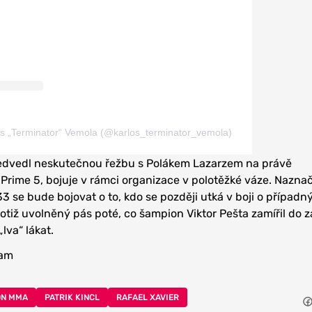
os „Terminator“ Vemola (@karlos_terminator_vemola)
předvedl neskutečnou řežbu s Polákem Lazarzem na právě
rime 5, bojuje v rámci organizace v polotěžké váze. Naznač
 se bude bojovat o to, kdo se později utká v boji o případný 
 totiž uvolněný pás poté, co šampion Viktor Pešta zamířil do
lva“ lákat.
ram
ON MMA
PATRIK KINCL
RAFAEL XAVIER