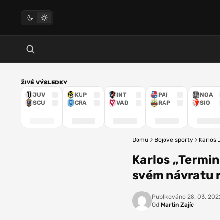
ŽIVÉ VÝSLEDKY
JUV
KUP
INT
PAI
NOA
SCU
CRA
VAD
RAP
SIO
Domů
Bojové sporty
Karlos 
Karlos „Termin
svém návratu 
Publikováno
28. 03. 2022
Od
Martin Zajíc