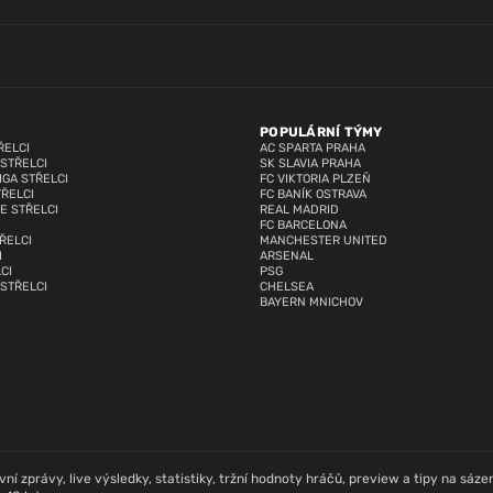
POPULÁRNÍ TÝMY
ŘELCI
AC SPARTA PRAHA
 STŘELCI
SK SLAVIA PRAHA
IGA STŘELCI
FC VIKTORIA PLZEŇ
TŘELCI
FC BANÍK OSTRAVA
E STŘELCI
REAL MADRID
FC BARCELONA
ŘELCI
MANCHESTER UNITED
I
ARSENAL
CI
PSG
 STŘELCI
CHELSEA
BAYERN MNICHOV
í zprávy, live výsledky, statistiky, tržní hodnoty hráčů, preview a tipy na sázení