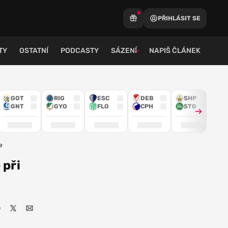
PŘIHLÁSIT SE
TY
OSTATNÍ
PODCASTY
SÁZENÍ
NAPIŠ ČLÁNEK
GOT
RIG
ESC
DEB
SHP
GNT
GYO
FLO
CPH
STG
e
 při