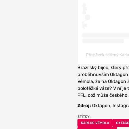
Příspěvek sdílený Karl
Brazilský bijec, který 
proběhnuvším Oktagon P
Vémola, že na Oktagon 33
polotěžké váze? V ní je
PFL, což může českého „
Zdroj:
Oktagon, Instag
ŠTÍTKY:
KARLOS VÉMOLA
OKTAG