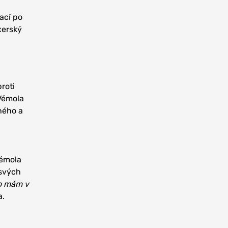
ací po
xerský
roti
Vémola
ného a
Vémola
 svých
ho mám v
a.