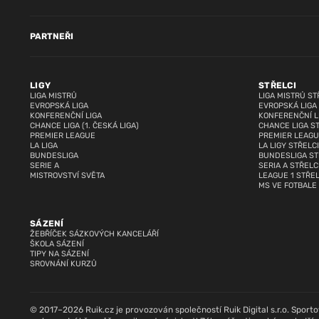
PARTNEŘI
LIGY
STŘELCI
LIGA MISTRŮ
LIGA MISTRŮ ST
EVROPSKÁ LIGA
EVROPSKÁ LIGA
KONFERENČNÍ LIGA
KONFERENČNÍ L
CHANCE LIGA (1. ČESKÁ LIGA)
CHANCE LIGA S
PREMIER LEAGUE
PREMIER LEAGU
LA LIGA
LA LIGY STŘELCI
BUNDESLIGA
BUNDESLIGA ST
SERIE A
SERIA A STŘELC
MISTROVSTVÍ SVĚTA
LEAGUE 1 STŘEL
MS VE FOTBALE
SÁZENÍ
ŽEBŘÍČEK SÁZKOVÝCH KANCELÁŘÍ
ŠKOLA SÁZENÍ
TIPY NA SÁZENÍ
SROVNÁNÍ KURZŮ
© 2017–2026 Ruik.cz je provozován společností Ruik Digital s.r.o. Sportovn