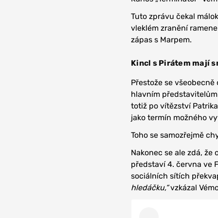
Tuto zprávu čekal málok
vleklém zranění ramene
zápas s Marpem.
Kincl s Pirátem mají 
Přestože se všeobecně 
hlavním představitelům
totiž po vítězství Patr
jako termín možného vyvr
Toho se samozřejmě chy
Nakonec se ale zdá, že 
představí 4. června ve F
sociálních sítích překva
hledáčku,“
vzkázal Vémol