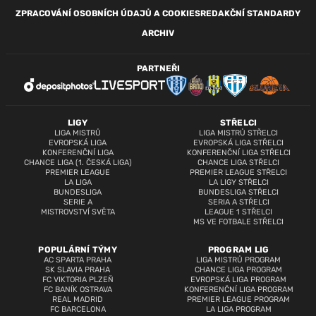
ZPRACOVÁNÍ OSOBNÍCH ÚDAJŮ A COOKIES
REDAKČNÍ STANDARDY
ARCHIV
PARTNEŘI
LIGY
STŘELCI
LIGA MISTRŮ
LIGA MISTRŮ STŘELCI
EVROPSKÁ LIGA
EVROPSKÁ LIGA STŘELCI
KONFERENČNÍ LIGA
KONFERENČNÍ LIGA STŘELCI
CHANCE LIGA (1. ČESKÁ LIGA)
CHANCE LIGA STŘELCI
PREMIER LEAGUE
PREMIER LEAGUE STŘELCI
LA LIGA
LA LIGY STŘELCI
BUNDESLIGA
BUNDESLIGA STŘELCI
SERIE A
SERIA A STŘELCI
MISTROVSTVÍ SVĚTA
LEAGUE 1 STŘELCI
MS VE FOTBALE STŘELCI
POPULÁRNÍ TÝMY
PROGRAM LIG
AC SPARTA PRAHA
LIGA MISTRŮ PROGRAM
SK SLAVIA PRAHA
CHANCE LIGA PROGRAM
FC VIKTORIA PLZEŇ
EVROPSKÁ LIGA PROGRAM
FC BANÍK OSTRAVA
KONFERENČNÍ LIGA PROGRAM
REAL MADRID
PREMIER LEAGUE PROGRAM
FC BARCELONA
LA LIGA PROGRAM