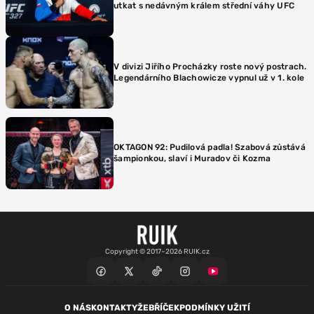
utkat s nedávným králem střední váhy UFC
V divizi Jiřího Procházky roste nový postrach.
Legendárního Blachowicze vypnul už v 1. kole
OKTAGON 92: Pudilová padla! Szabová zůstává
šampionkou, slaví i Muradov či Kozma
Copyright © 2017–2026 RUIK.cz
O NÁS
KONTAKTY
ŽEBŘÍČEK
PODMÍNKY UŽITÍ