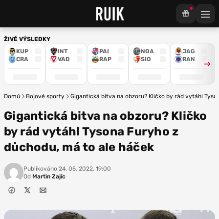
ŽIVÉ VÝSLEDKY
KUP
INT
PAI
NOA
JAG
CRA
VAD
RAP
SIO
RAN
Domů
Bojové sporty
Gigantická bitva na obzoru? Kličko by rád vytáhl Tys
Gigantická bitva na obzoru? Kličko
by rád vytáhl Tysona Furyho z
důchodu, má to ale háček
Publikováno
24. 05. 2022, 19:00
Od
Martin Zajíc