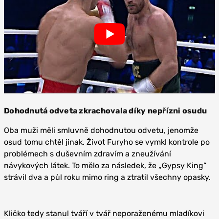
Dohodnutá odveta zkrachovala díky nepřízni osudu
Oba muži měli smluvně dohodnutou odvetu, jenomže
osud tomu chtěl jinak. Život Furyho se vymkl kontrole po
problémech s duševním zdravím a zneužívání
návykových látek. To mělo za následek, že „Gypsy King“
strávil dva a půl roku mimo ring a ztratil všechny opasky.
Kličko tedy stanul tváří v tvář neporaženému mladíkovi