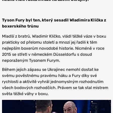
Tyson Fury byl ten, který sesadil Wladimira Klička z
boxerského trůnu
Mladší z bratrů, Wladimir Kličko, vládl těžké váze v boxu
prakticky od přelomu století a mnozí jej řadili k těm
nejlepším boxerům novodobé historie. Nicméně v roce
2015 se střetl v německém Düsseldorfu s dosud
neporaženým Tysonem Furym.
Během jejich zápasu se Ukrajinec nemohl dostat ke
svému pověstnému pravému háku a Fury díky své
rychlosti a aktivitě vyhrál jednomyslným rozhodnutím
všech bodových rozhodčích. Právem se tak stal mistrem
světa těžké váhy v boxu.