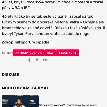
45 let, když v roce 1994 porazil Michaela Moorera a získal
pásy WBA a IBF.
46letý Kličko by se tak ještě výrazněji zapsal už tak
tučným písmem do boxerské historie. Válka v Ukrajině ale
brání téhle velkolepé odvetě. Otázkou také zůstává, zda-li
by byl Tyson Fury ochoten vrátit se zpět do ringu.
Zdroj:
Talksport, Wikipedia
ŠTÍTKY:
ANTHONY JOSHUA
BOX
TYSON FURY
DISKUSE
MOHLO BY VÁS ZAJÍMAT
Nečekaný soupeř? Procházka by se mohl