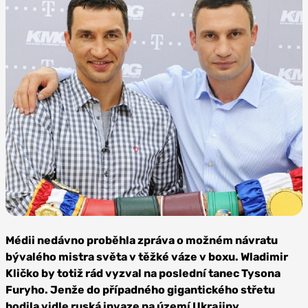
Zdroj:
Vergo,
Médii nedávno proběhla zpráva o možném návratu
CC0
bývalého mistra světa v těžké váze v boxu. Wladimir
Kličko by totiž rád vyzval na poslední tanec Tysona
Furyho. Jenže do případného gigantického střetu
hodila vidle ruská invaze na území Ukrajiny.