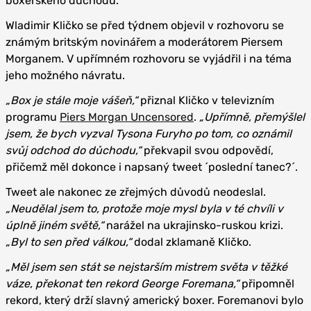
boxerského důchodu.
Wladimir Kličko se před týdnem objevil v rozhovoru se
známým britským novinářem a moderátorem Piersem
Morganem. V upřímném rozhovoru se vyjádřil i na téma
jeho možného návratu.
„Box je stále moje vášeň,“
přiznal Kličko v televizním
programu
Piers Morgan Uncensored
.
„Upřímně, přemýšlel
jsem, že bych vyzval Tysona Furyho po tom, co oznámil
svůj odchod do důchodu,“
překvapil svou odpovědí,
přičemž měl dokonce i napsaný tweet ´poslední tanec?´.
Tweet ale nakonec ze zřejmých důvodů neodeslal.
„Neudělal jsem to, protože moje mysl byla v té chvíli v
úplně jiném světě,“
narážel na ukrajinsko-ruskou krizi.
„Byl to sen před válkou,“
dodal zklamaně Kličko.
„Měl jsem sen stát se nejstarším mistrem světa v těžké
váze, překonat ten rekord George Foremana,“
připomněl
rekord, který drží slavný americký boxer. Foremanovi bylo