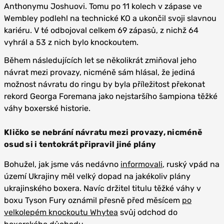
Anthonymu Joshuovi. Tomu po 11 kolech v zápase ve
Wembley podlehl na technické KO a ukončil svoji slavnou
kariéru. V té odbojoval celkem 69 zápasů, z nichž 64
vyhrál a 53 z nich bylo knockoutem.
Během následujících let se několikrát zmiňoval jeho
návrat mezi provazy, nicméně sám hlásal, že jediná
možnost návratu do ringu by byla příležitost překonat
rekord Georga Foremana jako nejstaršího šampiona těžké
váhy boxerské historie.
Kličko se nebrání návratu mezi provazy, nicméně
osud si i tentokrát připravil jiné plány
Bohužel, jak jsme vás nedávno
informovali
, ruský vpád na
území Ukrajiny měl velký dopad na jakékoliv plány
ukrajinského boxera. Navíc držitel titulu těžké váhy v
boxu Tyson Fury oznámil přesně před měsícem
po
velkolepém knockoutu Whytea
svůj odchod do