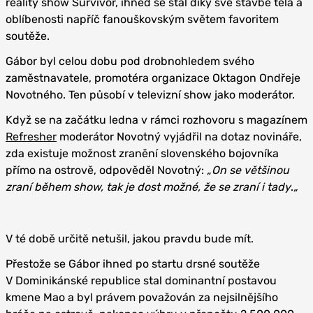
reality show Survivor, ihned se stal díky své stavbě těla a
oblíbenosti napříč fanouškovským světem favoritem
soutěže.
Gábor byl celou dobu pod drobnohledem svého
zaměstnavatele, promotéra organizace Oktagon Ondřeje
Novotného. Ten působí v televizní show jako moderátor.
Když se na začátku ledna v rámci rozhovoru s magazínem
Refresher
moderátor Novotný vyjádřil na dotaz novináře,
zda existuje možnost zranění slovenského bojovníka
přímo na ostrově, odpověděl Novotný:
„On se většinou
zraní během show, tak je dost možné, že se zraní i tady
.
„
V té době určitě netušil, jakou pravdu bude mít.
Přestože se Gábor ihned po startu drsné soutěže
V Dominikánské republice stal dominantní postavou
kmene Mao a byl právem považován za nejsilnějšího