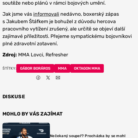
soutěže nebo plánů v rámci bojových umění.
Jak jsme vás
informovali
nedávno, boxerský zápas
s Jakubem Štáfkem je bohužel z důvodu hercova
pracovního vytížení zrušený, ale určitě se objeví další
zajímavé příležitosti. Přejeme sympatickému bojovníkovi
plné zdravotní zotavení.
Zdroj:
MMA Lovci, Refresher
ŠTÍTKY:
GÁBOR BORÁROS
MMA
OKTAGON MMA
DISKUSE
MOHLO BY VÁS ZAJÍMAT
Nečekaný soupeř? Procházka by se mohl