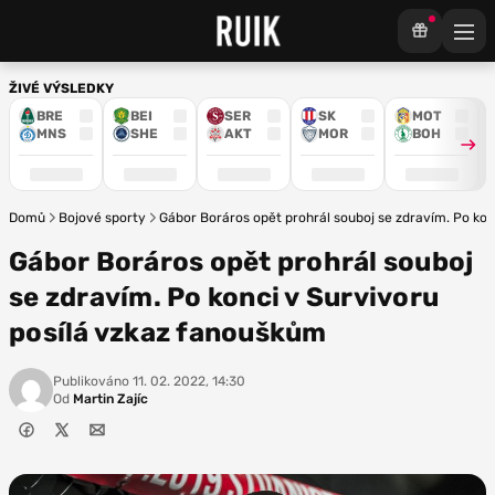
ŽIVÉ VÝSLEDKY
BRE
BEI
SER
SK
MOT
MNS
SHE
AKT
MOR
BOH
Domů
Bojové sporty
Gábor Boráros opět prohrál souboj se zdravím. Po kon
Gábor Boráros opět prohrál souboj
se zdravím. Po konci v Survivoru
posílá vzkaz fanouškům
Publikováno
11. 02. 2022, 14:30
Od
Martin Zajíc