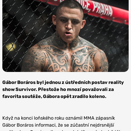
Zdroj:
Oktagon
Gábor Boráros byl jednou z ústředních postav reality
MMA
show Survivor. Přestože ho mnozí považovali za
favorita soutěže, Gábora opět zradilo koleno.
Když na konci loňského roku oznámil MMA zápasník
Gábor Boráros informaci, že se zúčastní nejdrsnější