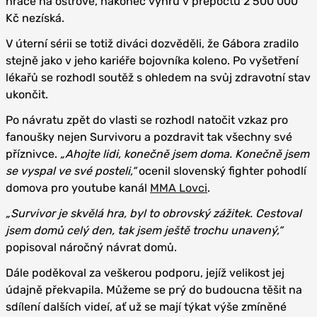
hráče na ostrově, nakonec výhru v přepočtu 2 500 000
Kč nezíská.
V úterní sérii se totiž diváci dozvěděli, že Gábora zradilo
stejně jako v jeho kariéře bojovníka koleno. Po vyšetření
lékařů se rozhodl soutěž s ohledem na svůj zdravotní stav
ukončit.
Po návratu zpět do vlasti se rozhodl natočit vzkaz pro
fanoušky nejen Survivoru a pozdravit tak všechny své
příznivce.
„Ahojte lidi, konečně jsem doma. Konečně jsem
se vyspal ve své posteli,“
ocenil slovenský fighter pohodlí
domova pro youtube kanál
MMA Lovci
.
„Survivor je skvělá hra, byl to obrovský zážitek. Cestoval
jsem domů celý den, tak jsem ještě trochu unavený,“
popisoval náročný návrat domů.
Dále poděkoval za veškerou podporu, jejíž velikost jej
údajně překvapila. Můžeme se prý do budoucna těšit na
sdílení dalších videí, ať už se mají týkat výše zmíněné