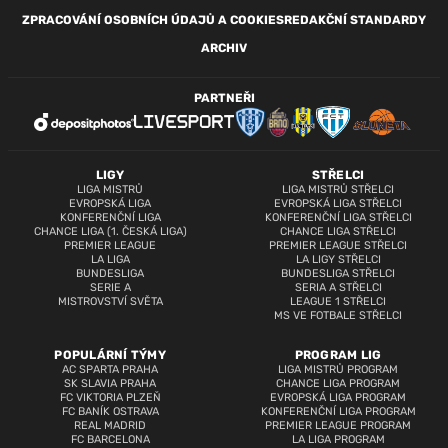
ZPRACOVÁNÍ OSOBNÍCH ÚDAJŮ A COOKIES
REDAKČNÍ STANDARDY
ARCHIV
PARTNEŘI
LIGY
STŘELCI
LIGA MISTRŮ
LIGA MISTRŮ STŘELCI
EVROPSKÁ LIGA
EVROPSKÁ LIGA STŘELCI
KONFERENČNÍ LIGA
KONFERENČNÍ LIGA STŘELCI
CHANCE LIGA (1. ČESKÁ LIGA)
CHANCE LIGA STŘELCI
PREMIER LEAGUE
PREMIER LEAGUE STŘELCI
LA LIGA
LA LIGY STŘELCI
BUNDESLIGA
BUNDESLIGA STŘELCI
SERIE A
SERIA A STŘELCI
MISTROVSTVÍ SVĚTA
LEAGUE 1 STŘELCI
MS VE FOTBALE STŘELCI
POPULÁRNÍ TÝMY
PROGRAM LIG
AC SPARTA PRAHA
LIGA MISTRŮ PROGRAM
SK SLAVIA PRAHA
CHANCE LIGA PROGRAM
FC VIKTORIA PLZEŇ
EVROPSKÁ LIGA PROGRAM
FC BANÍK OSTRAVA
KONFERENČNÍ LIGA PROGRAM
REAL MADRID
PREMIER LEAGUE PROGRAM
FC BARCELONA
LA LIGA PROGRAM