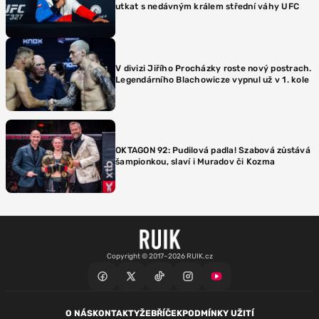
utkat s nedávným králem střední váhy UFC
V divizi Jiřího Procházky roste nový postrach.
Legendárního Blachowicze vypnul už v 1. kole
OKTAGON 92: Pudilová padla! Szabová zůstává
šampionkou, slaví i Muradov či Kozma
Copyright © 2017–2026 RUIK.cz
O NÁS
KONTAKTY
ŽEBŘÍČEK
PODMÍNKY UŽITÍ