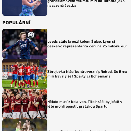
grandslamovém triumfu míří do Toronta jako
nasazená šestka
POPULÁRNÍ
Leeds stále krouží kolem Šulce. Lyon si
českého reprezentanta cení na 25 milionů eur
Zbrojovka hlásí kontroverzní příchod. Do Brna
míří bývalý šéf Sparty či Bohemians
Někdo musí z kola ven. Tito hráči by ještě v
létě mohli opustit pražskou Spartu