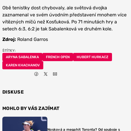
Obě tenistky dost chybovaly, ale světová dvojka
zaznamenal ve svém úvodním představení mnohem více
vítězných míčů než Kosťuková. Po 71 minutách hry a
setech 6:3, 6:2 je tak Sabalenková ve druhém kole.
Zdroj:
Roland Garros
ŠTÍTKY:
ARYNA SABALENKA
FRENCH OPEN
HUBERT HURKACZ
KAREN KHACHANOV
DISKUSE
MOHLO BY VÁS ZAJÍMAT
Nosková a megahit Toronta? Od souboje s