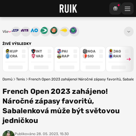
Vše
ATP
WTA
Australian Open
Davis Cup
French Open
US Open
Wimbledon
ŽIVÉ VÝSLEDKY
KUP
INT
PAI
NOA
JAG
CRA
VAD
RAP
SIO
RAN
Domů
Tenis
French Open 2023 zahájeno! Náročné zápasy favoritů, Sabale
French Open 2023 zahájeno!
Náročné zápasy favoritů,
Sabalenková může být světovou
jedničkou
Publikováno
28. 05. 2023, 15:30