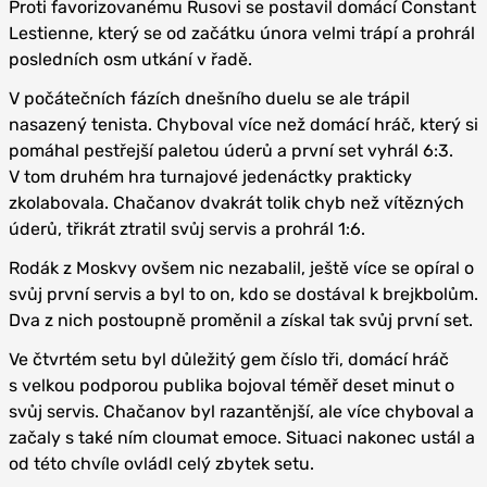
Proti favorizovanému Rusovi se postavil domácí Constant
Lestienne, který se od začátku února velmi trápí a prohrál
posledních osm utkání v řadě.
V počátečních fázích dnešního duelu se ale trápil
nasazený tenista. Chyboval více než domácí hráč, který si
pomáhal pestřejší paletou úderů a první set vyhrál 6:3.
V tom druhém hra turnajové jedenáctky prakticky
zkolabovala. Chačanov dvakrát tolik chyb než vítězných
úderů, třikrát ztratil svůj servis a prohrál 1:6.
Rodák z Moskvy ovšem nic nezabalil, ještě více se opíral o
svůj první servis a byl to on, kdo se dostával k brejkbolům.
Dva z nich postoupně proměnil a získal tak svůj první set.
Ve čtvrtém setu byl důležitý gem číslo tři, domácí hráč
s velkou podporou publika bojoval téměř deset minut o
svůj servis. Chačanov byl razantěnjší, ale více chyboval a
začaly s také ním cloumat emoce. Situaci nakonec ustál a
od této chvíle ovládl celý zbytek setu.