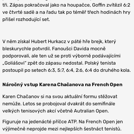
tři. Zápas pokračoval jako na houpačce, Goffin zvítězil 6:2
ve čtvrté sadě a na řadu tak po téměř třech hodinách hry
přišel rozhodující set.
V něm získal Hubert Hurkacz v páté hře brejk, který
bleskurychle potvrdil. Fanoušci Davida mocně
podporovali, ale ten už se proti výborně podávajícími
„Goliášovi“ zpět do zápasu nedostal. Polský tenista
postoupil po setech 6:3, 5:7, 6:4, 2:6, 6:4 do druhého kola.
Náročný vstup Karena Chačanova na French Open
Karen Chačanov si na svou aktuální formu stěžovat
nemůže. Letos se probojoval dvakrát do semifinále
velkých tenisových akcí včetně Autralian Open.
Figuruje na jedenácté příčce ATP. Na French Open jen
výjimečně neprojde mezi nejlepších šestnáct tenistů.