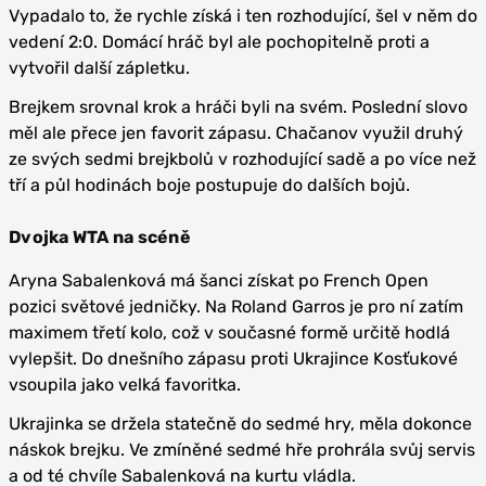
Vypadalo to, že rychle získá i ten rozhodující, šel v něm do
vedení 2:0. Domácí hráč byl ale pochopitelně proti a
vytvořil další zápletku.
Brejkem srovnal krok a hráči byli na svém. Poslední slovo
měl ale přece jen favorit zápasu. Chačanov využil druhý
ze svých sedmi brejkbolů v rozhodující sadě a po více než
tří a půl hodinách boje postupuje do dalších bojů.
Dvojka WTA na scéně
Aryna Sabalenková má šanci získat po French Open
pozici světové jedničky. Na Roland Garros je pro ní zatím
maximem třetí kolo, což v současné formě určitě hodlá
vylepšit. Do dnešního zápasu proti Ukrajince Kosťukové
vsoupila jako velká favoritka.
Ukrajinka se držela statečně do sedmé hry, měla dokonce
náskok brejku. Ve zmíněné sedmé hře prohrála svůj servis
a od té chvíle Sabalenková na kurtu vládla.