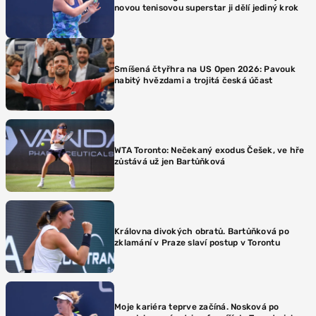
novou tenisovou superstar ji dělí jediný krok
Smíšená čtyřhra na US Open 2026: Pavouk
nabitý hvězdami a trojitá česká účast
WTA Toronto: Nečekaný exodus Češek, ve hře
zůstává už jen Bartůňková
Královna divokých obratů. Bartůňková po
zklamání v Praze slaví postup v Torontu
Moje kariéra teprve začíná. Nosková po