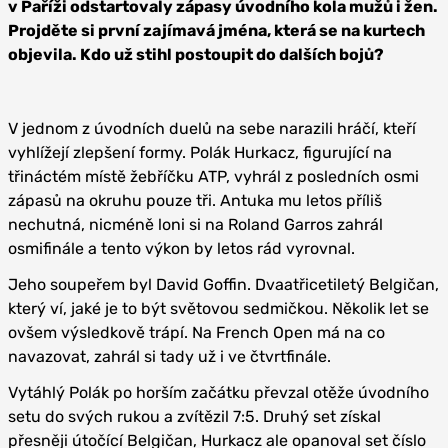
v Paříži odstartovaly zápasy úvodního kola mužů i žen.
Projděte si první zajímavá jména, která se na kurtech
objevila. Kdo už stihl postoupit do dalších bojů?
V jednom z úvodních duelů na sebe narazili hráčí, kteří
vyhlížejí zlepšení formy. Polák Hurkacz, figurující na
třináctém místě žebříčku ATP, vyhrál z posledních osmi
zápasů na okruhu pouze tři. Antuka mu letos příliš
nechutná, nicméně loni si na Roland Garros zahrál
osmifinále a tento výkon by letos rád vyrovnal.
Jeho soupeřem byl David Goffin. Dvaatřicetiletý Belgičan,
který ví, jaké je to být světovou sedmičkou. Několik let se
ovšem výsledkově trápí. Na French Open má na co
navazovat, zahrál si tady už i ve čtvrtfinále.
Vytáhlý Polák po horším začátku převzal otěže úvodního
setu do svých rukou a zvítězil 7:5. Druhý set získal
přesněji útočící Belgičan, Hurkacz ale opanoval set číslo