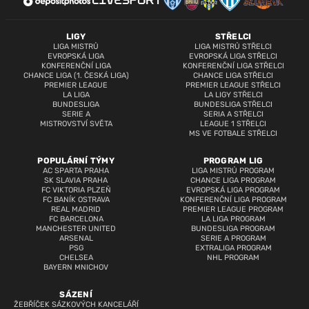
LIGY
STŘELCI
LIGA MISTRŮ
LIGA MISTRŮ STŘELCI
EVROPSKÁ LIGA
EVROPSKÁ LIGA STŘELCI
KONFERENČNÍ LIGA
KONFERENČNÍ LIGA STŘELCI
CHANCE LIGA (1. ČESKÁ LIGA)
CHANCE LIGA STŘELCI
PREMIER LEAGUE
PREMIER LEAGUE STŘELCI
LA LIGA
LA LIGY STŘELCI
BUNDESLIGA
BUNDESLIGA STŘELCI
SERIE A
SERIA A STŘELCI
MISTROVSTVÍ SVĚTA
LEAGUE 1 STŘELCI
MS VE FOTBALE STŘELCI
POPULÁRNÍ TÝMY
PROGRAM LIG
AC SPARTA PRAHA
LIGA MISTRŮ PROGRAM
SK SLAVIA PRAHA
CHANCE LIGA PROGRAM
FC VIKTORIA PLZEŇ
EVROPSKÁ LIGA PROGRAM
FC BANÍK OSTRAVA
KONFERENČNÍ LIGA PROGRAM
REAL MADRID
PREMIER LEAGUE PROGRAM
FC BARCELONA
LA LIGA PROGRAM
MANCHESTER UNITED
BUNDESLIGA PROGRAM
ARSENAL
SERIE A PROGRAM
PSG
EXTRALIGA PROGRAM
CHELSEA
NHL PROGRAM
BAYERN MNICHOV
SÁZENÍ
ŽEBŘÍČEK SÁZKOVÝCH KANCELÁŘÍ