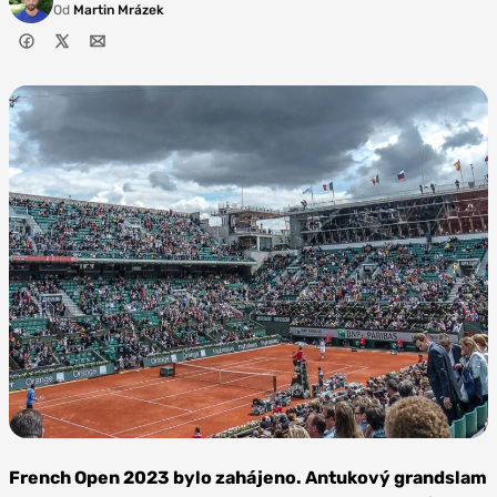
Od
Martin Mrázek
Zdroj: Yann Caradec.
Flickr, CC BY-SA 2.0
French Open 2023 bylo zahájeno. Antukový grandslam