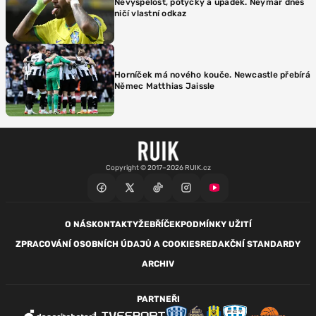
Nevyspělost, potyčky a úpadek. Neymar dnes
ničí vlastní odkaz
Horníček má nového kouče. Newcastle přebírá
Němec Matthias Jaissle
Copyright © 2017–2026 RUIK.cz
O NÁS
KONTAKTY
ŽEBŘÍČEK
PODMÍNKY UŽITÍ
ZPRACOVÁNÍ OSOBNÍCH ÚDAJŮ A COOKIES
REDAKČNÍ STANDARDY
ARCHIV
PARTNEŘI