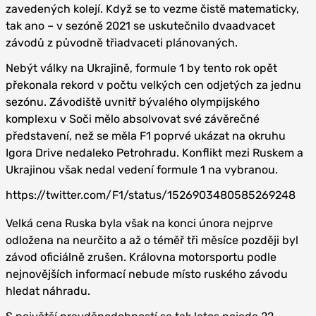
zavedených kolejí. Když se to vezme čistě matematicky,
tak ano – v sezóně 2021 se uskutečnilo dvaadvacet
závodů z původně třiadvaceti plánovaných.
Nebýt války na Ukrajině, formule 1 by tento rok opět
překonala rekord v počtu velkých cen odjetých za jednu
sezónu. Závodiště uvnitř bývalého olympijského
komplexu v Soči mělo absolvovat své závěrečné
představení, než se měla F1 poprvé ukázat na okruhu
Igora Drive nedaleko Petrohradu. Konflikt mezi Ruskem a
Ukrajinou však nedal vedení formule 1 na vybranou.
https://twitter.com/F1/status/1526903480585269248
Velká cena Ruska byla však na konci února nejprve
odložena na neurčito a až o téměř tři měsíce později byl
závod oficiálně zrušen. Královna motorsportu podle
nejnovějších informací nebude místo ruského závodu
hledat náhradu.