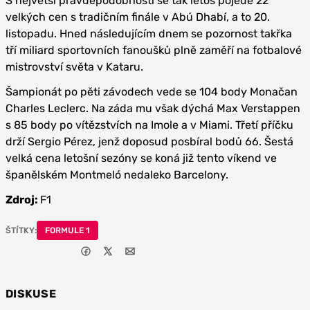
S největší pravděpodobností se tak letos pojede 22
velkých cen s tradičním finále v Abú Dhabí, a to 20.
listopadu. Hned následujícím dnem se pozornost takřka
tří miliard sportovních fanoušků plně zaměří na fotbalové
mistrovství světa v Kataru.
Šampionát po pěti závodech vede se 104 body Monačan
Charles Leclerc. Na záda mu však dýchá Max Verstappen
s 85 body po vítězstvích na Imole a v Miami. Třetí příčku
drží Sergio Pérez, jenž doposud posbíral bodů 66. Šestá
velká cena letošní sezóny se koná již tento víkend ve
španělském Montmeló nedaleko Barcelony.
Zdroj:
F1
ŠTÍTKY:
FORMULE 1
DISKUSE