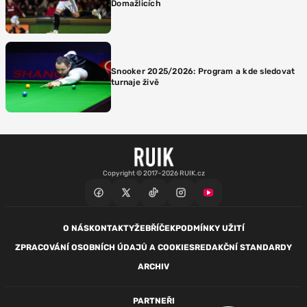
Domažlicích
Snooker 2025/2026: Program a kde sledovat
turnaje živě
Copyright © 2017–2026 RUIK.cz
O NÁS
KONTAKTY
ŽEBŘÍČEK
PODMÍNKY UŽITÍ
ZPRACOVÁNÍ OSOBNÍCH ÚDAJŮ A COOKIES
REDAKČNÍ STANDARDY
ARCHIV
PARTNEŘI