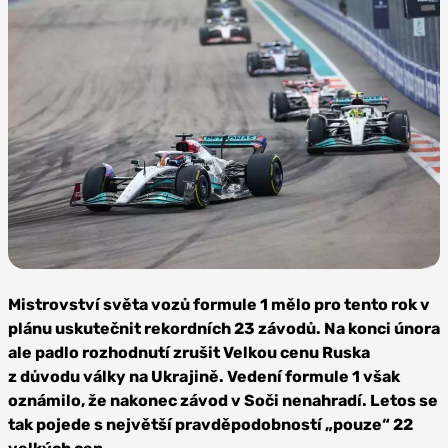
Zdroj: Jiří Křenek,
Mercedes-AMG Petronas F1
Mistrovství světa vozů formule 1 mělo pro tento rok v
plánu uskutečnit rekordních 23 závodů. Na konci února
ale padlo rozhodnutí zrušit Velkou cenu Ruska
z důvodu války na Ukrajině. Vedení formule 1 však
oznámilo, že nakonec závod v Soči nenahradí. Letos se
tak pojede s největší pravděpodobností „pouze“ 22