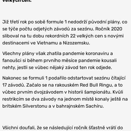
velkých cen.
Již třetí rok po sobě formule 1 nedodrží původní plány, co
se týče počtu odjetých závodů za sezónu. Ročník 2020
sliboval na tu dobu rekordních 22 velkých cen s novými
destinacemi ve Vietnamu a Nizozemsku.
Všechny plány však zhatila pandemie koronaviru a
fanoušci si během prvního měsíce pandemie kousali
nehty, jestli se vůbec nějaký závod ten rok odjede.
Nakonec se formuli 1 podařilo odstartovat sezónu čítající
17 závodů. Začalo se na rakouském Red Bull Ringu, a to
vůbec prvním dvojzávodem v historii šampionátu. Kvůli
restrikcím se dva závody na jednom místě konaly ještě na
britském Silverstonu a v bahrajnském Sachíru.
Všichni doufali, že se následující ročník šťastně vrátí do